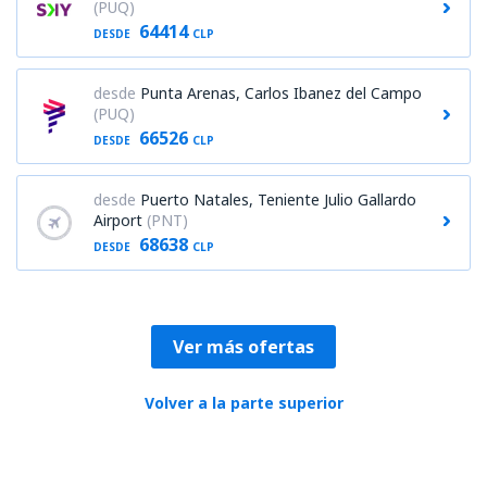
(PUQ)
64414
DESDE
CLP
desde
Punta Arenas, Carlos Ibanez del Campo
(PUQ)
66526
DESDE
CLP
desde
Puerto Natales, Teniente Julio Gallardo
Airport
(PNT)
68638
DESDE
CLP
Ver más ofertas
Volver a la parte superior