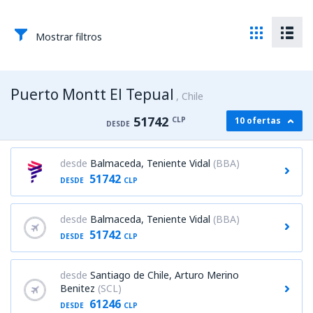
Mostrar filtros
Puerto Montt El Tepual
Chile
51742
CLP
10 ofertas
DESDE
desde
Balmaceda, Teniente Vidal
(BBA)
51742
DESDE
CLP
desde
Balmaceda, Teniente Vidal
(BBA)
51742
DESDE
CLP
desde
Santiago de Chile, Arturo Merino
Benitez
(SCL)
61246
DESDE
CLP