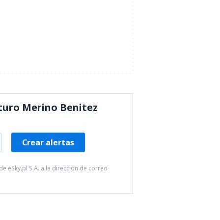
rturo Merino Benitez
Crear alertas
e eSky.pl S.A. a la dirección de correo