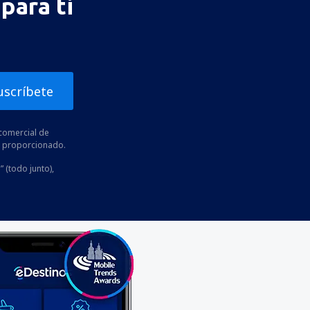
para ti
uscríbete
comercial de
he proporcionado.
” (todo junto),