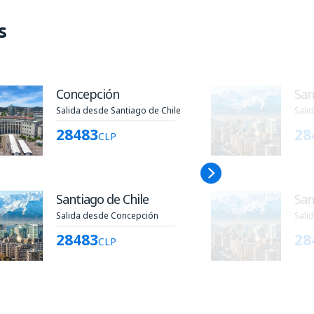
s
Concepción
San
Salida desde Santiago de Chile
Sali
28483
28
CLP
Santiago de Chile
San
Salida desde Concepción
Sali
28483
28
CLP