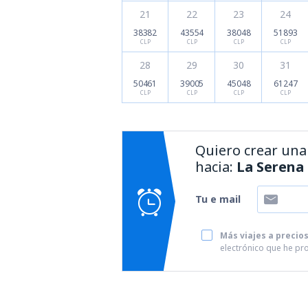
21
22
23
24
38382
43554
38048
51893
CLP
CLP
CLP
CLP
28
29
30
31
50461
39005
45048
61247
CLP
CLP
CLP
CLP
Quiero crear una 
hacia:
La Serena 
Tu e mail
Más viajes a precio
electrónico que he p