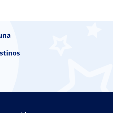
 una
stinos