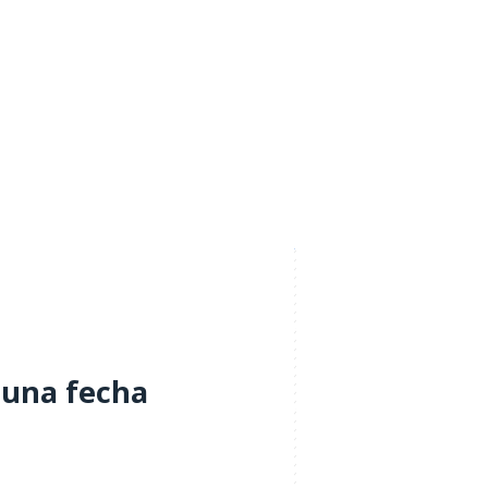
jue
vie
sab
dom
 una fecha