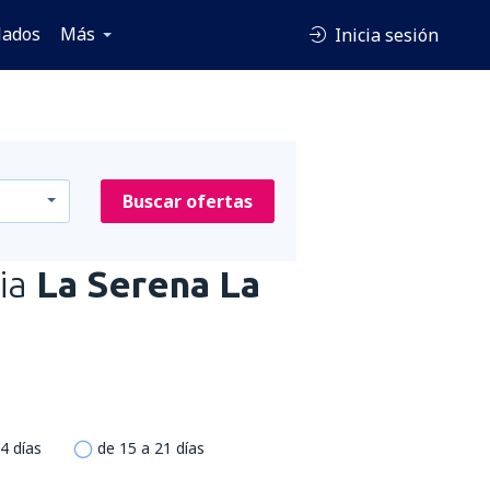
lados
Más
Inicia sesión
Buscar ofertas
ia
La Serena La
4 días
de 15 a 21 días