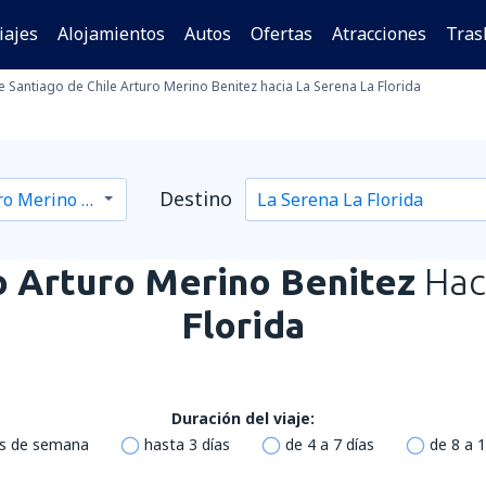
iajes
Alojamientos
Autos
Ofertas
Atracciones
Tras
 Santiago de Chile Arturo Merino Benitez hacia La Serena La Florida
Destino
o Arturo Merino Benitez
Hac
Florida
Duración del viaje:
es de semana
hasta 3 días
de 4 a 7 días
de 8 a 1