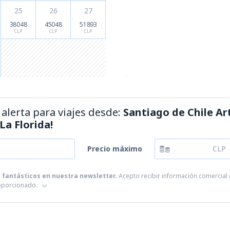
25
26
27
38048
45048
51893
CLP
CLP
CLP
alerta para viajes desde:
Santiago de Chile A
La Florida!
Precio máximo
CLP
s fantásticos en nuestra newsletter.
Acepto recibir información comercial d
roporcionado.