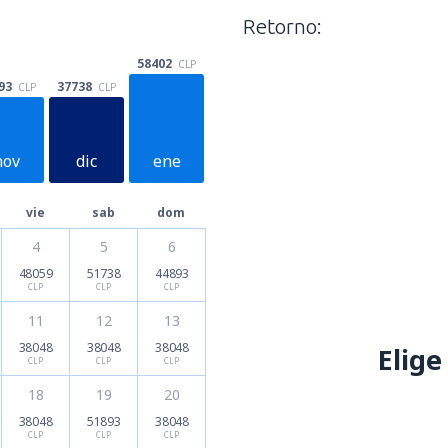
Retorno:
58402
CLP
93
37738
CLP
CLP
nov
dic
ene
vie
sab
dom
lun
mar
mie
4
5
6
48059
51738
44893
CLP
CLP
CLP
11
12
13
38048
38048
38048
Elige
CLP
CLP
CLP
18
19
20
38048
51893
38048
CLP
CLP
CLP