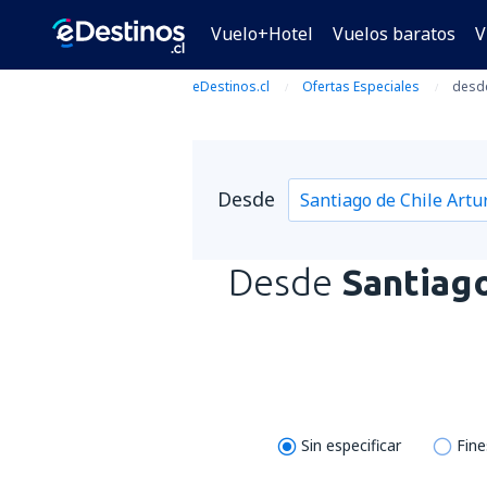
Vuelo+Hotel
Vuelos baratos
V
eDestinos.cl
Ofertas Especiales
desde
Desde
Desde
Santiag
Sin especificar
Fin