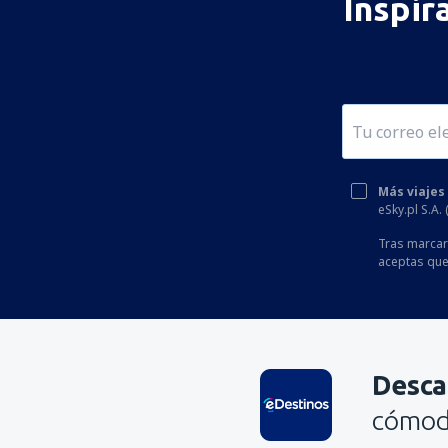
Inspir
Más viajes
eSky.pl S.A.
Tras marcar 
aceptas que
Desca
cómoda