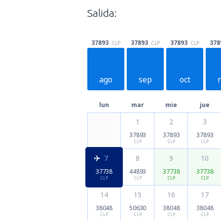
Salida:
37893
37893
37893
378
CLP
CLP
CLP
ago
sep
oct
lun
mar
mie
jue
1
2
3
37893
37893
37893
CLP
CLP
CLP
7
8
9
10
37738
44893
37738
37738
CLP
CLP
CLP
CLP
14
15
16
17
38048
50630
38048
38048
CLP
CLP
CLP
CLP