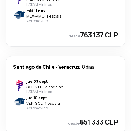
LATAM Airlines
mié 11 nov
MEX
-
PMC
·
1 escala
Aeromexico
763 137 CLP
desde
Santiago de Chile
-
Veracruz
8 días
jue 03 sept
SCL
-
VER
·
2 escalas
LATAM Airlines
jue 10 sept
VER
-
SCL
·
1 escala
Aeromexico
651 333 CLP
desde