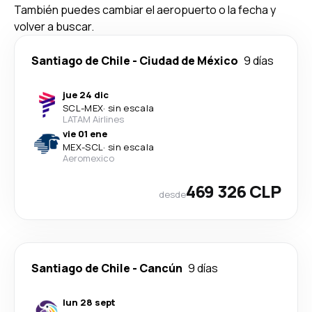
También puedes cambiar el aeropuerto o la fecha y
volver a buscar.
Santiago de Chile
-
Ciudad de México
9 días
jue 24 dic
SCL
-
MEX
·
sin escala
LATAM Airlines
vie 01 ene
MEX
-
SCL
·
sin escala
Aeromexico
469 326 CLP
desde
Santiago de Chile
-
Cancún
9 días
lun 28 sept