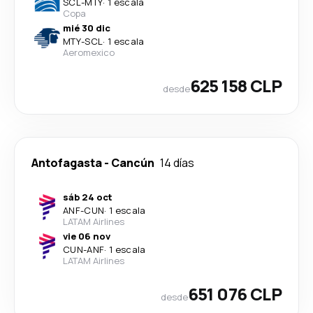
SCL
-
MTY
·
1 escala
Copa
mié 30 dic
MTY
-
SCL
·
1 escala
Aeromexico
625 158 CLP
desde
Antofagasta
-
Cancún
14 días
sáb 24 oct
ANF
-
CUN
·
1 escala
LATAM Airlines
vie 06 nov
CUN
-
ANF
·
1 escala
LATAM Airlines
651 076 CLP
desde