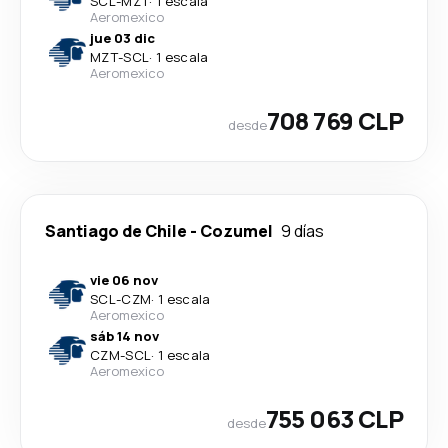
SCL
-
MZT
·
1 escala
Aeromexico
jue 03 dic
MZT
-
SCL
·
1 escala
Aeromexico
708 769 CLP
desde
Santiago de Chile
-
Cozumel
9 días
vie 06 nov
SCL
-
CZM
·
1 escala
Aeromexico
sáb 14 nov
CZM
-
SCL
·
1 escala
Aeromexico
755 063 CLP
desde