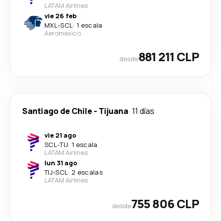
LATAM Airlines
vie 26 feb
MXL
-
SCL
·
1 escala
Aeromexico
881 211 CLP
desde
Santiago de Chile
-
Tijuana
11 días
vie 21 ago
SCL
-
TIJ
·
1 escala
LATAM Airlines
lun 31 ago
TIJ
-
SCL
·
2 escalas
LATAM Airlines
755 806 CLP
desde