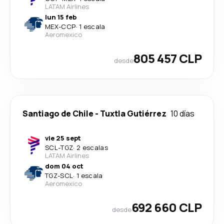
LATAM Airlines
lun 15 feb
MEX
-
CCP
·
1 escala
Aeromexico
805 457 CLP
desde
Santiago de Chile
-
Tuxtla Gutiérrez
10 días
vie 25 sept
SCL
-
TGZ
·
2 escalas
LATAM Airlines
dom 04 oct
TGZ
-
SCL
·
1 escala
Aeromexico
692 660 CLP
desde