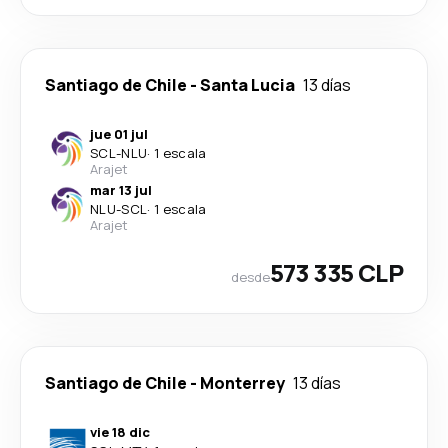
Santiago de Chile
-
Santa Lucia
13 días
jue 01 jul
SCL
-
NLU
·
1 escala
Arajet
mar 13 jul
NLU
-
SCL
·
1 escala
Arajet
573 335 CLP
desde
Santiago de Chile
-
Monterrey
13 días
vie 18 dic