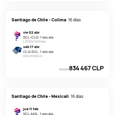
Santiago de Chile
-
Colima
16 días
vie 02 abr
SCL
-
CLQ
·
1 escala
LATAM Airlines
sáb 17 abr
CLQ
-
SCL
·
1 escala
Aeromexico
834 467 CLP
desde
Santiago de Chile
-
Mexicali
16 días
jue 11 feb
SCL
-
MXL
·
1 escala