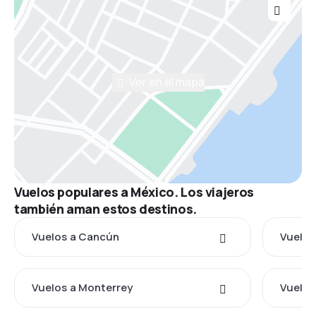
Ver en el mapa
Vuelos populares a México. Los viajeros
también aman estos destinos.
Vuelos a Cancún
Vuelos
Vuelos a Monterrey
Vuelos