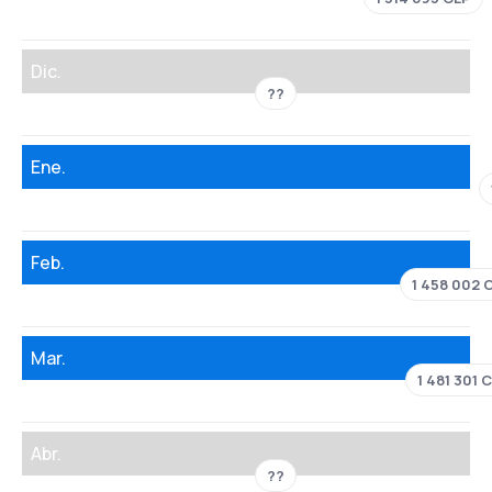
Dic.
??
Ene.
Feb.
1 458 002 
Mar.
1 481 301 
Abr.
??