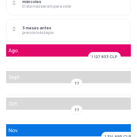
miércoles
El día más barato para volar
3 meses antes
precios más bajos
Ago.
1 127 833 CLP
Sept.
??
Oct.
??
Nov.
1 314 695 CLP