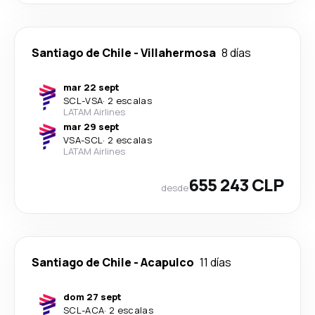
Santiago de Chile
-
Villahermosa
8 días
mar 22 sept
SCL
-
VSA
·
2 escalas
LATAM Airlines
mar 29 sept
VSA
-
SCL
·
2 escalas
LATAM Airlines
655 243 CLP
desde
Santiago de Chile
-
Acapulco
11 días
dom 27 sept
SCL
-
ACA
·
2 escalas