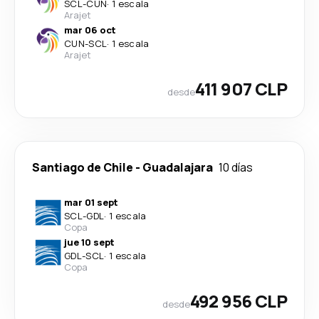
SCL
-
CUN
·
1 escala
Arajet
mar 06 oct
CUN
-
SCL
·
1 escala
Arajet
411 907 CLP
desde
Santiago de Chile
-
Guadalajara
10 días
mar 01 sept
SCL
-
GDL
·
1 escala
Copa
jue 10 sept
GDL
-
SCL
·
1 escala
Copa
492 956 CLP
desde