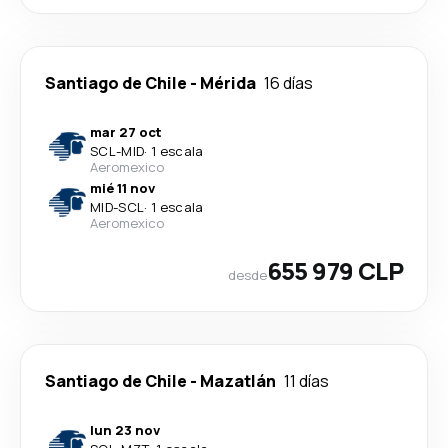
Santiago de Chile
-
Mérida
16 días
mar 27 oct
SCL
-
MID
·
1 escala
Aeromexico
mié 11 nov
MID
-
SCL
·
1 escala
Aeromexico
655 979 CLP
desde
Santiago de Chile
-
Mazatlán
11 días
lun 23 nov