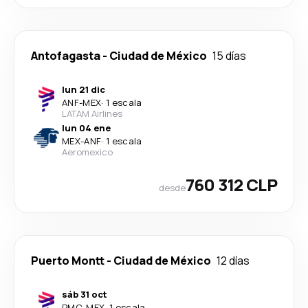
Antofagasta
-
Ciudad de México
15 días
lun 21 dic
ANF
-
MEX
·
1 escala
LATAM Airlines
lun 04 ene
MEX
-
ANF
·
1 escala
Aeromexico
760 312 CLP
desde
Puerto Montt
-
Ciudad de México
12 días
sáb 31 oct
PMC
-
MEX
·
1 escala