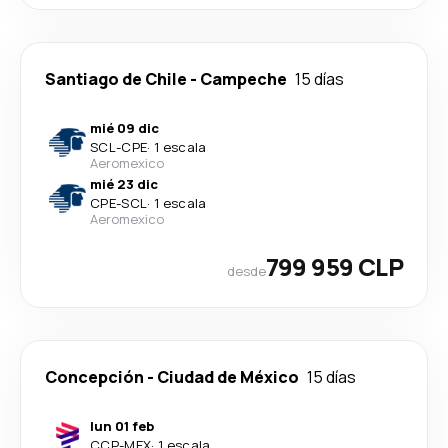
Santiago de Chile
-
Campeche
15 días
mié 09 dic
SCL
-
CPE
·
1 escala
Aeromexico
mié 23 dic
CPE
-
SCL
·
1 escala
Aeromexico
799 959 CLP
desde
Concepción
-
Ciudad de México
15 días
lun 01 feb
CCP
-
MEX
·
1 escala