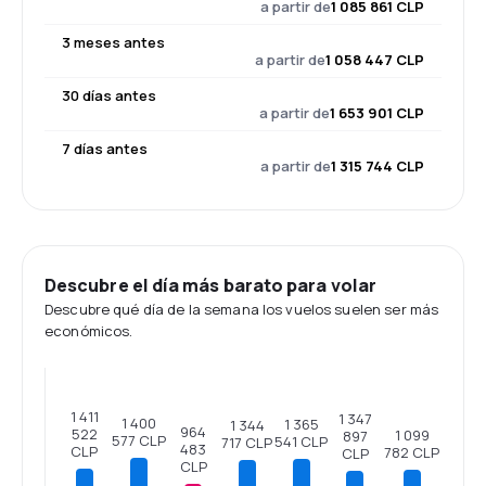
a partir de
1 085 861 CLP
3 meses antes
a partir de
1 058 447 CLP
30 días antes
a partir de
1 653 901 CLP
7 días antes
a partir de
1 315 744 CLP
Descubre el día más barato para volar
Descubre qué día de la semana los vuelos suelen ser más
económicos.
1 411
1 347
1 400
1 365
1 344
964
522
1 099
897
577 CLP
541 CLP
717 CLP
483
CLP
782 CLP
CLP
CLP