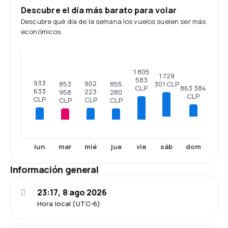
Descubre el día más barato para volar
Descubre qué día de la semana los vuelos suelen ser más
económicos.
1 805
1 729
583
933
902
301 CLP
855
853
863 384
CLP
633
223
280
958
CLP
CLP
CLP
CLP
CLP
sáb
dom
lun
mar
mié
jue
vie
Información general
23:17, 8 ago 2026
Hora local (UTC-6)