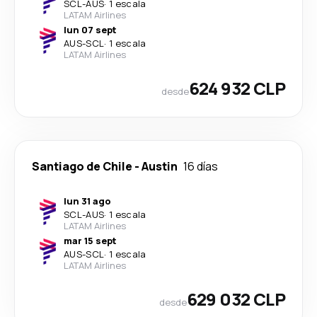
SCL
-
AUS
·
1 escala
LATAM Airlines
lun 07 sept
AUS
-
SCL
·
1 escala
LATAM Airlines
624 932 CLP
desde
Santiago de Chile
-
Austin
16 días
lun 31 ago
SCL
-
AUS
·
1 escala
LATAM Airlines
mar 15 sept
AUS
-
SCL
·
1 escala
LATAM Airlines
629 032 CLP
desde