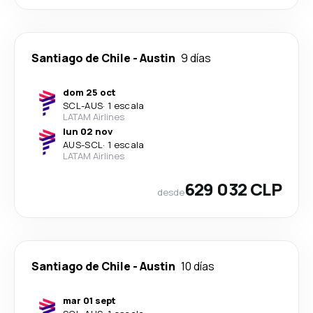
Santiago de Chile
-
Austin
9 días
dom 25 oct
SCL
-
AUS
·
1 escala
LATAM Airlines
lun 02 nov
AUS
-
SCL
·
1 escala
LATAM Airlines
629 032 CLP
desde
Santiago de Chile
-
Austin
10 días
mar 01 sept