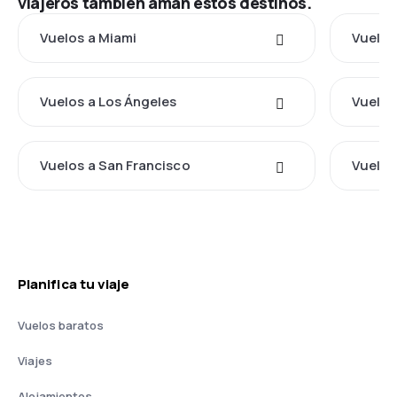
viajeros también aman estos destinos.
Vuelos a Miami
Vuelos
Vuelos a Los Ángeles
Vuelos
Vuelos a San Francisco
Vuelos
Planifica tu viaje
Vuelos baratos
Viajes
Alojamientos