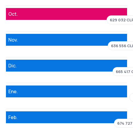
Oct.
629 032 CL
Nov.
636 556 CL
Dic.
665 417 
Ene.
Feb.
674 727