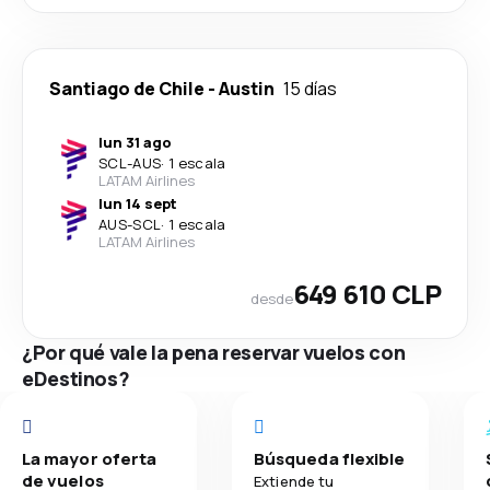
Santiago de Chile
-
Austin
15 días
lun 31 ago
SCL
-
AUS
·
1 escala
LATAM Airlines
lun 14 sept
AUS
-
SCL
·
1 escala
LATAM Airlines
649 610 CLP
desde
¿Por qué vale la pena reservar vuelos con
eDestinos?
La mayor oferta
Búsqueda flexible
de vuelos
Extiende tu