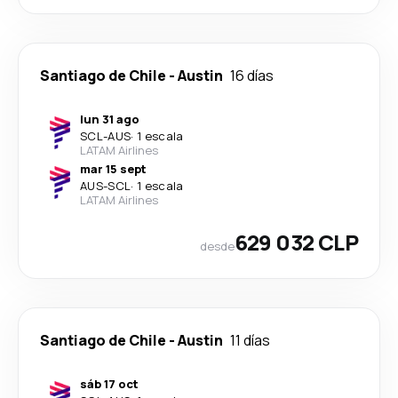
Santiago de Chile
-
Austin
16 días
lun 31 ago
SCL
-
AUS
·
1 escala
LATAM Airlines
mar 15 sept
AUS
-
SCL
·
1 escala
LATAM Airlines
629 032 CLP
desde
Santiago de Chile
-
Austin
11 días
sáb 17 oct