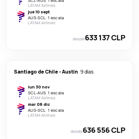
SCL
-
AUS
·
1 escala
LATAM Airlines
jue 10 sept
AUS
-
SCL
·
1 escala
LATAM Airlines
633 137 CLP
desde
Santiago de Chile
-
Austin
9 días
lun 30 nov
SCL
-
AUS
·
1 escala
LATAM Airlines
mar 08 dic
AUS
-
SCL
·
1 escala
LATAM Airlines
636 556 CLP
desde