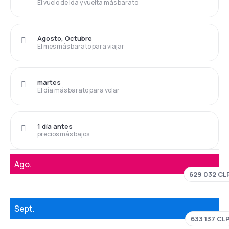
El vuelo de ida y vuelta más barato
Agosto, Octubre
El mes más barato para viajar
martes
El día más barato para volar
1 día antes
precios más bajos
Ago.
629 032 CL
Sept.
633 137 CL