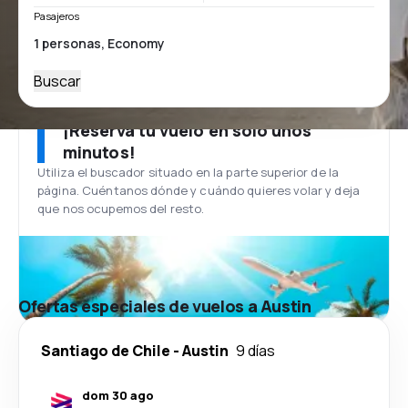
Pasajeros
Buscar
¡Reserva tu vuelo en solo unos
minutos!
Utiliza el buscador situado en la parte superior de la
página. Cuéntanos dónde y cuándo quieres volar y deja
que nos ocupemos del resto.
Ofertas especiales de vuelos a Austin
Santiago de Chile
-
Austin
9 días
dom 30 ago