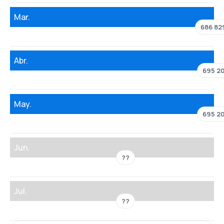
Mar.
686 82
Abr.
695 2
May.
695 2
Jun.
??
Jul.
??