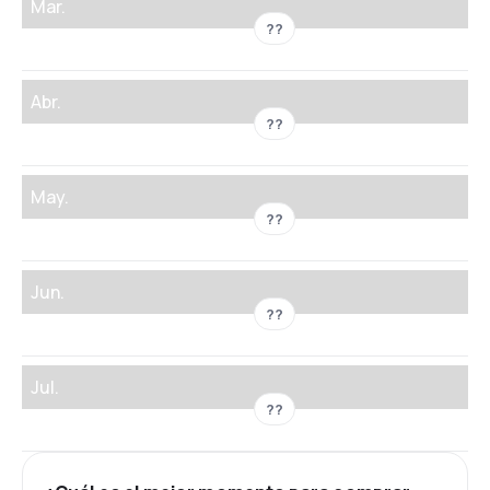
Mar.
??
Abr.
??
May.
??
Jun.
??
Jul.
??