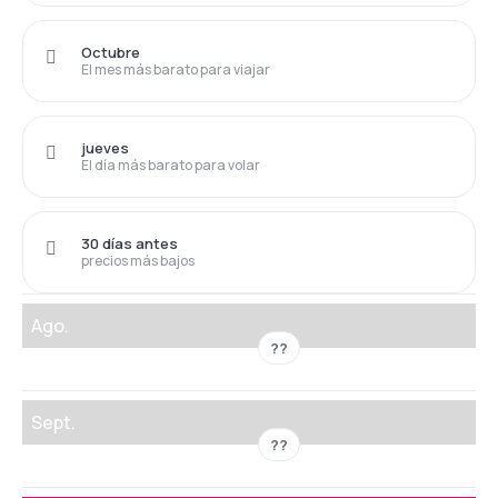
Octubre
El mes más barato para viajar
jueves
El día más barato para volar
30 días antes
precios más bajos
Ago.
??
Sept.
??