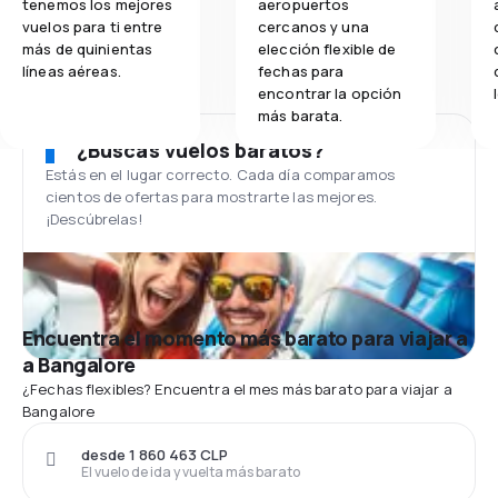
tenemos los mejores
aeropuertos
vuelos para ti entre
cercanos y una
más de quinientas
elección flexible de
líneas aéreas.
fechas para
encontrar la opción
más barata.
¿Buscas vuelos baratos?
Estás en el lugar correcto. Cada día comparamos
cientos de ofertas para mostrarte las mejores.
¡Descúbrelas!
Encuentra el momento más barato para viajar a
a Bangalore
¿Fechas flexibles? Encuentra el mes más barato para viajar a
Bangalore
desde 1 860 463 CLP
El vuelo de ida y vuelta más barato