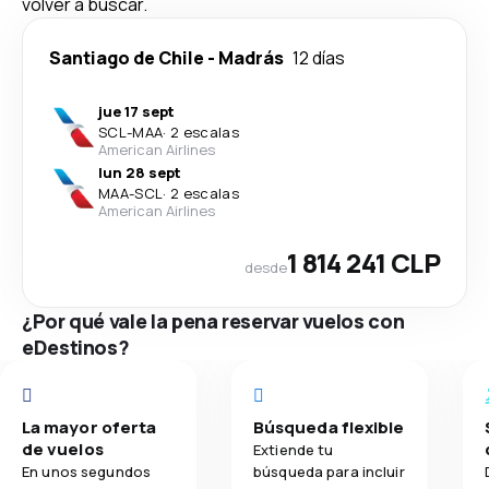
volver a buscar.
Santiago de Chile
-
Madrás
12 días
jue 17 sept
SCL
-
MAA
·
2 escalas
American Airlines
lun 28 sept
MAA
-
SCL
·
2 escalas
American Airlines
1 814 241 CLP
desde
¿Por qué vale la pena reservar vuelos con
eDestinos?
La mayor oferta
Búsqueda flexible
de vuelos
Extiende tu
En unos segundos
búsqueda para incluir