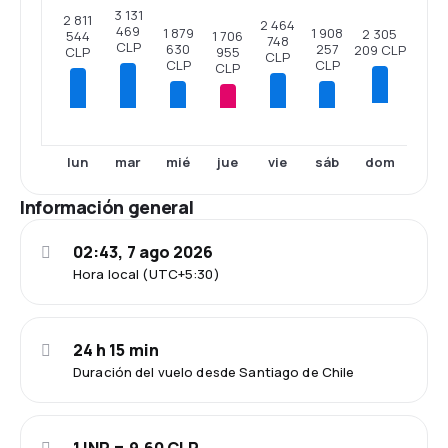
3 131
2 811
2 464
469
1 908
1 879
2 305
1 706
544
748
CLP
257
630
209 CLP
955
CLP
CLP
CLP
CLP
CLP
dom
lun
mar
mié
jue
vie
sáb
Información general
02:43, 7 ago 2026
Hora local (UTC+5:30)
24 h 15 min
Duración del vuelo desde Santiago de Chile
1 INR = 9.60 CLP