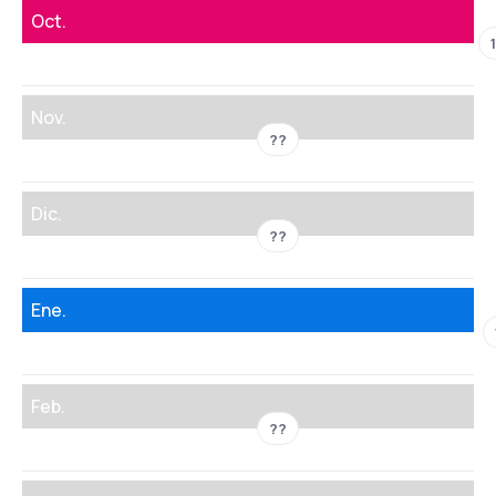
Oct.
Nov.
??
Dic.
??
Ene.
Feb.
??