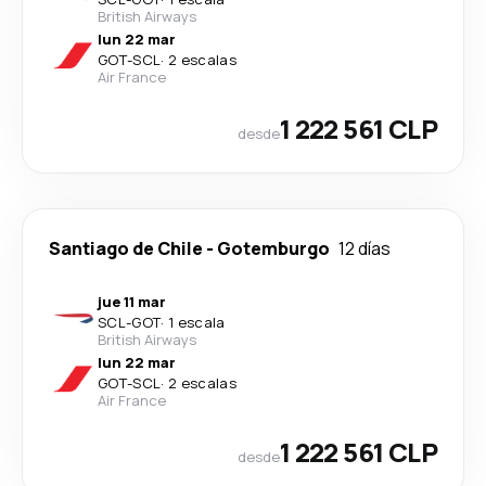
British Airways
lun 22 mar
GOT
-
SCL
·
2 escalas
Air France
1 222 561 CLP
desde
Santiago de Chile
-
Gotemburgo
12 días
jue 11 mar
SCL
-
GOT
·
1 escala
British Airways
lun 22 mar
GOT
-
SCL
·
2 escalas
Air France
1 222 561 CLP
desde