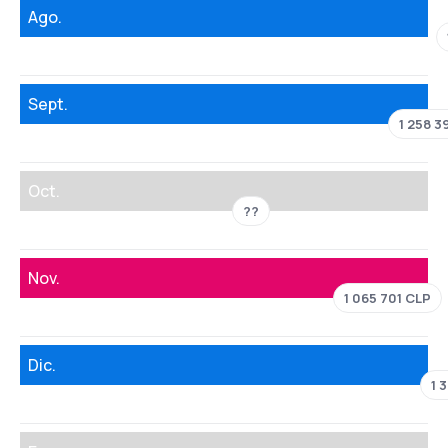
Ago.
Sept.
1 258 3
Oct.
??
Nov.
1 065 701 CLP
Dic.
1 