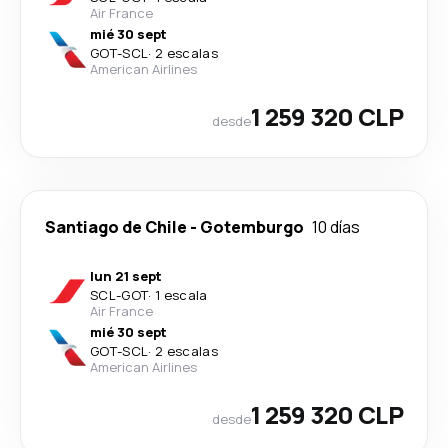
Air France
mié 30 sept
GOT
-
SCL
·
2 escalas
American Airlines
1 259 320 CLP
desde
Santiago de Chile
-
Gotemburgo
10 días
lun 21 sept
SCL
-
GOT
·
1 escala
Air France
mié 30 sept
GOT
-
SCL
·
2 escalas
American Airlines
1 259 320 CLP
desde