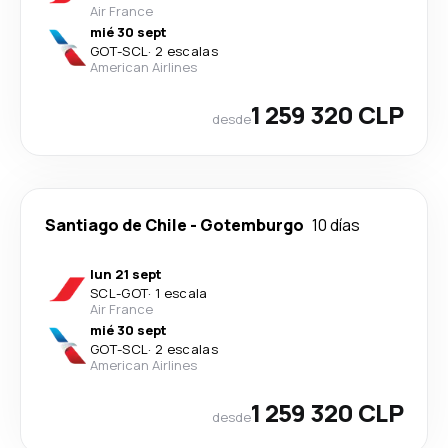
Air France
mié 30 sept
GOT
-
SCL
·
2 escalas
American Airlines
1 259 320 CLP
desde
Santiago de Chile
-
Gotemburgo
10 días
lun 21 sept
SCL
-
GOT
·
1 escala
Air France
mié 30 sept
GOT
-
SCL
·
2 escalas
American Airlines
1 259 320 CLP
desde