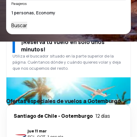
Pasajeros
Buscar
¡Reserva tu vuelo en solo unos
minutos!
Utiliza el buscador situado en la parte superior de la
página. Cuéntanos dónde y cuándo quieres volar y deja
que nos ocupemos del resto.
Ofertas especiales de vuelos a Gotemburgo
Santiago de Chile
-
Gotemburgo
12 días
jue 11 mar
SCL
-
GOT
·
1 escala