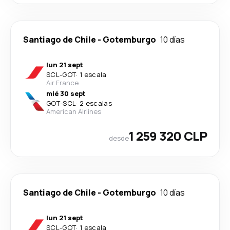
Santiago de Chile
-
Gotemburgo
10 días
lun 21 sept
SCL
-
GOT
·
1 escala
Air France
mié 30 sept
GOT
-
SCL
·
2 escalas
American Airlines
1 259 320 CLP
desde
Santiago de Chile
-
Gotemburgo
10 días
lun 21 sept
SCL
-
GOT
·
1 escala