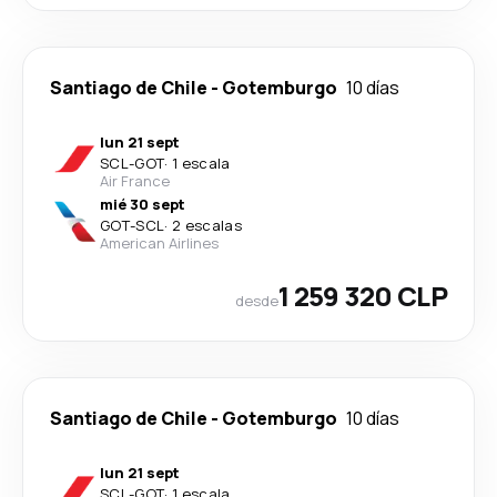
Santiago de Chile
-
Gotemburgo
10 días
lun 21 sept
SCL
-
GOT
·
1 escala
Air France
mié 30 sept
GOT
-
SCL
·
2 escalas
American Airlines
1 259 320 CLP
desde
Santiago de Chile
-
Gotemburgo
10 días
lun 21 sept
SCL
-
GOT
·
1 escala