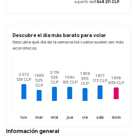
a partir de
1 648 211 CLP
Descubre el día más barato para volar
Descubre qué día de la semana los vuelos suelen ser más
económicos.
2 119
1 959
2 072
1 665
1 877
1 694
026
1 606
655
128 CLP
525
173 CLP
165 CLP
CLP
939 CLP
CLP
CLP
lun
jue
sáb
dom
mar
mié
vie
Información general