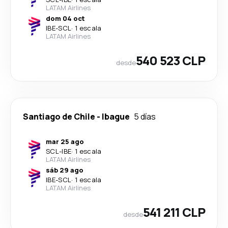
LATAM Airlines
dom 04 oct
IBE
-
SCL
·
1 escala
LATAM Airlines
540 523 CLP
desde
Santiago de Chile
-
Ibague
5 días
mar 25 ago
SCL
-
IBE
·
1 escala
LATAM Airlines
sáb 29 ago
IBE
-
SCL
·
1 escala
LATAM Airlines
541 211 CLP
desde