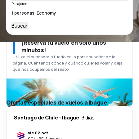
Pasajeros
Buscar
¡Reserva tu vuelo en solo unos
minutos!
Utiliza el buscador situado en la parte superior de la
página. Cuéntanos dónde y cuándo quieres volar y deja
que nos ocupemos del resto.
Ofertas especiales de vuelos a Ibague
Santiago de Chile
-
Ibague
3 días
vie 02 oct
SCL
-
IBE
·
1 escala