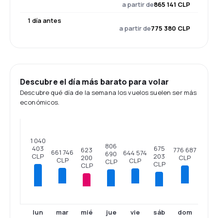
a partir de
865 141 CLP
1 día antes
a partir de
775 380 CLP
Descubre el día más barato para volar
Descubre qué día de la semana los vuelos suelen ser más
económicos.
1 040
806
675
403
776 687
623
661 746
644 574
690
203
CLP
CLP
200
CLP
CLP
CLP
CLP
CLP
mar
vie
dom
lun
mié
jue
sáb