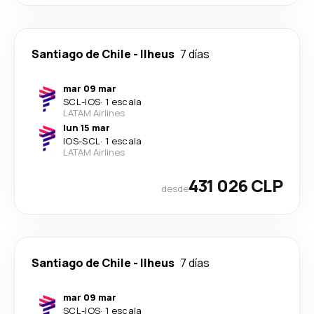
Santiago de Chile
-
Ilheus
7 días
mar 09 mar
SCL
-
IOS
·
1 escala
LATAM Airlines
lun 15 mar
IOS
-
SCL
·
1 escala
LATAM Airlines
431 026 CLP
desde
Santiago de Chile
-
Ilheus
7 días
mar 09 mar
SCL
-
IOS
·
1 escala