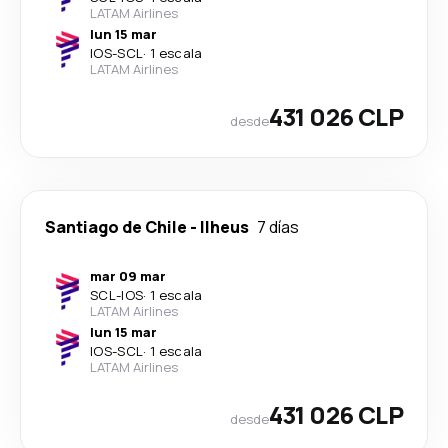
LATAM Airlines
lun 15 mar
IOS
-
SCL
·
1 escala
LATAM Airlines
431 026 CLP
desde
Santiago de Chile
-
Ilheus
7 días
mar 09 mar
SCL
-
IOS
·
1 escala
LATAM Airlines
lun 15 mar
IOS
-
SCL
·
1 escala
LATAM Airlines
431 026 CLP
desde