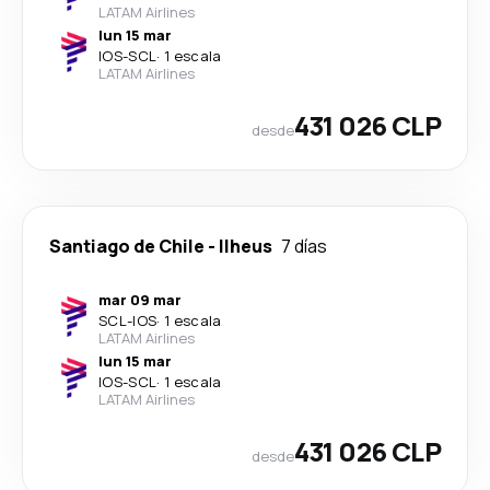
LATAM Airlines
lun 15 mar
IOS
-
SCL
·
1 escala
LATAM Airlines
431 026 CLP
desde
Santiago de Chile
-
Ilheus
7 días
mar 09 mar
SCL
-
IOS
·
1 escala
LATAM Airlines
lun 15 mar
IOS
-
SCL
·
1 escala
LATAM Airlines
431 026 CLP
desde