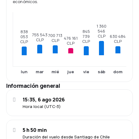
económicos.
1 360
546
845
838
755 543
700 713
CLP
630 484
739
053
476 161
CLP
CLP
CLP
CLP
CLP
CLP
mar
mié
jue
dom
lun
vie
sáb
Información general
15:35, 6 ago 2026
Hora local (UTC-3)
5 h 50 min
Duración del vuelo desde Santiago de Chile