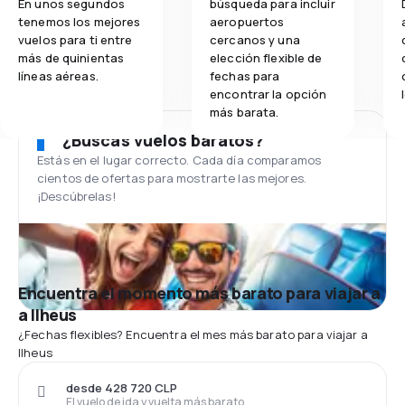
En unos segundos
búsqueda para incluir
tenemos los mejores
aeropuertos
vuelos para ti entre
cercanos y una
más de quinientas
elección flexible de
líneas aéreas.
fechas para
encontrar la opción
más barata.
¿Buscas vuelos baratos?
Estás en el lugar correcto. Cada día comparamos
cientos de ofertas para mostrarte las mejores.
¡Descúbrelas!
Encuentra el momento más barato para viajar a
a Ilheus
¿Fechas flexibles? Encuentra el mes más barato para viajar a
Ilheus
desde 428 720 CLP
El vuelo de ida y vuelta más barato