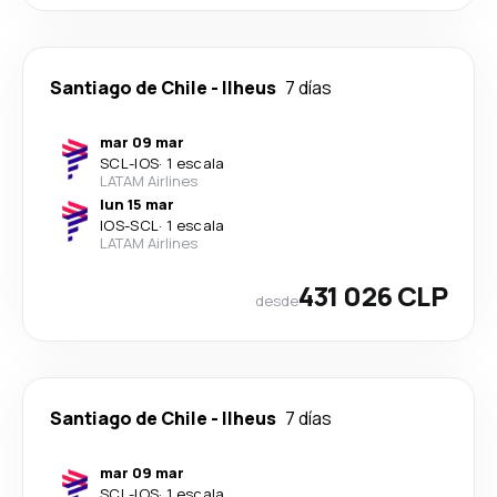
Santiago de Chile
-
Ilheus
7 días
mar 09 mar
SCL
-
IOS
·
1 escala
LATAM Airlines
lun 15 mar
IOS
-
SCL
·
1 escala
LATAM Airlines
431 026 CLP
desde
Santiago de Chile
-
Ilheus
7 días
mar 09 mar
SCL
-
IOS
·
1 escala