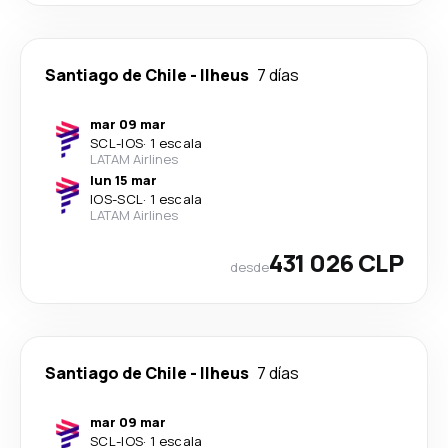
Santiago de Chile
-
Ilheus
7 días
mar 09 mar
SCL
-
IOS
·
1 escala
LATAM Airlines
lun 15 mar
IOS
-
SCL
·
1 escala
LATAM Airlines
431 026 CLP
desde
Santiago de Chile
-
Ilheus
7 días
mar 09 mar
SCL
-
IOS
·
1 escala