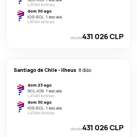
LATAM Airlines
dom 30 ago
IOS
-
SCL
·
1 escala
LATAM Airlines
431 026 CLP
desde
Santiago de Chile
-
Ilheus
8 días
dom 23 ago
SCL
-
IOS
·
1 escala
LATAM Airlines
dom 30 ago
IOS
-
SCL
·
1 escala
LATAM Airlines
431 026 CLP
desde