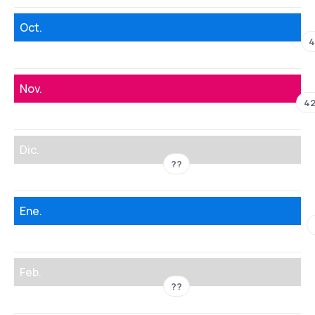
Oct.
4
Nov.
42
Dic.
??
Ene.
Feb.
??