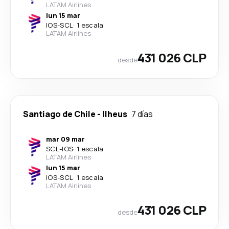
LATAM Airlines
lun 15 mar
IOS
-
SCL
·
1 escala
LATAM Airlines
431 026 CLP
desde
Santiago de Chile
-
Ilheus
7 días
mar 09 mar
SCL
-
IOS
·
1 escala
LATAM Airlines
lun 15 mar
IOS
-
SCL
·
1 escala
LATAM Airlines
431 026 CLP
desde