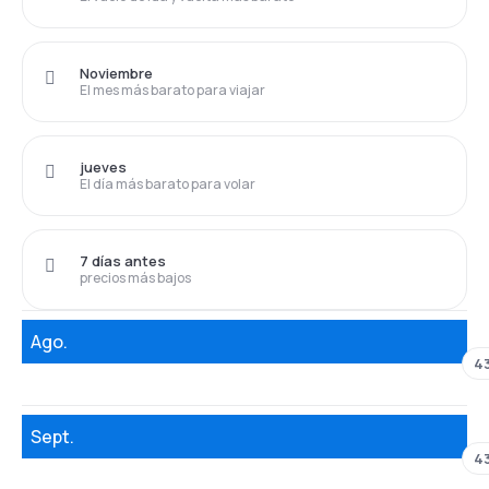
Noviembre
El mes más barato para viajar
jueves
El día más barato para volar
7 días antes
precios más bajos
Ago.
4
Sept.
4