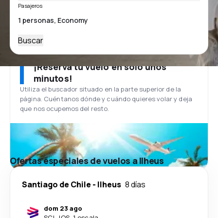
Pasajeros
Buscar
¡Reserva tu vuelo en solo unos
minutos!
Utiliza el buscador situado en la parte superior de la
página. Cuéntanos dónde y cuándo quieres volar y deja
que nos ocupemos del resto.
Ofertas especiales de vuelos a Ilheus
Santiago de Chile
-
Ilheus
8 días
dom 23 ago
SCL
-
IOS
·
1 escala