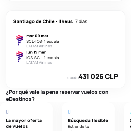
Santiago de Chile
-
Ilheus
7 días
mar 09 mar
SCL
-
IOS
·
1 escala
LATAM Airlines
lun 15 mar
IOS
-
SCL
·
1 escala
LATAM Airlines
431 026 CLP
desde
¿Por qué vale la pena reservar vuelos con
eDestinos?
La mayor oferta
Búsqueda flexible
de vuelos
Extiende tu