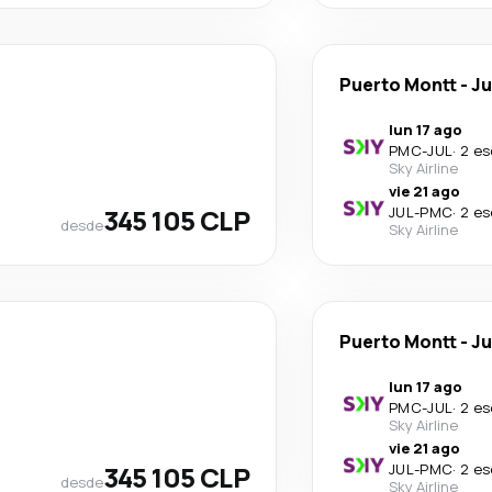
Puerto Montt
-
Ju
lun 17 ago
PMC
-
JUL
·
2 es
Sky Airline
vie 21 ago
345 105 CLP
JUL
-
PMC
·
2 es
desde
Sky Airline
Puerto Montt
-
Ju
lun 17 ago
PMC
-
JUL
·
2 es
Sky Airline
vie 21 ago
345 105 CLP
JUL
-
PMC
·
2 es
desde
Sky Airline