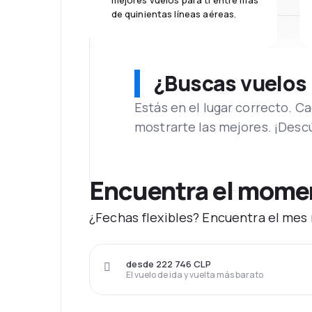
mejores vuelos para ti entre más
de quinientas líneas aéreas.
¿Buscas vuelos
Estás en el lugar correcto. 
mostrarte las mejores. ¡Desc
Encuentra el moment
¿Fechas flexibles? Encuentra el mes m
desde 222 746 CLP
El vuelo de ida y vuelta más barato