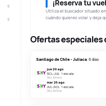
¡Reserva tu vue
Inspiración
y consejos
Utiliza el buscador situado e
cuándo quieres volar y deja 
Atención
al cliente
Ofertas especiales 
Santiago de Chile
-
Juliaca
6 días
jue 20 ago
SCL
-
JUL
·
1 escala
Sky Airline
mar 25 ago
JUL
-
SCL
·
1 escala
Sky Airline