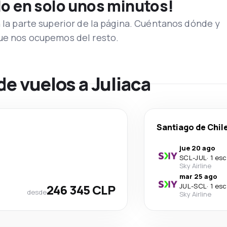
lo en solo unos minutos!
n la parte superior de la página. Cuéntanos dónde y
que nos ocupemos del resto.
de vuelos a Juliaca
Santiago de Chil
jue 20 ago
SCL
-
JUL
·
1 esc
Sky Airline
mar 25 ago
246 345 CLP
JUL
-
SCL
·
1 esc
desde
Sky Airline