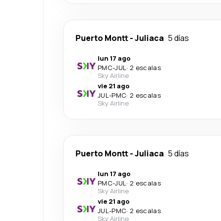
Puerto Montt
-
Juliaca
5 días
lun 17 ago
PMC
-
JUL
·
2 escalas
Sky Airline
vie 21 ago
JUL
-
PMC
·
2 escalas
Sky Airline
Puerto Montt
-
Juliaca
5 días
lun 17 ago
PMC
-
JUL
·
2 escalas
Sky Airline
vie 21 ago
JUL
-
PMC
·
2 escalas
Sky Airline