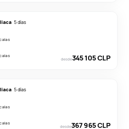
liaca
5 días
calas
calas
345 105 CLP
desde
liaca
5 días
calas
calas
367 965 CLP
desde