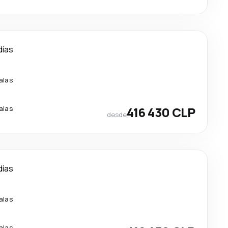
días
alas
alas
416 430 CLP
desde
días
alas
alas