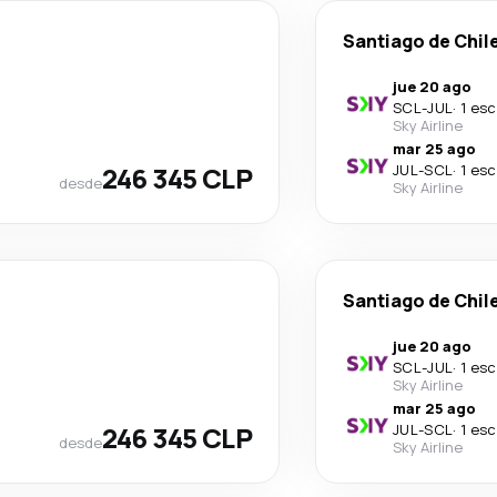
Santiago de Chil
jue 20 ago
SCL
-
JUL
·
1 esc
Sky Airline
mar 25 ago
246 345 CLP
JUL
-
SCL
·
1 esc
desde
Sky Airline
Santiago de Chil
jue 20 ago
SCL
-
JUL
·
1 esc
Sky Airline
mar 25 ago
246 345 CLP
JUL
-
SCL
·
1 esc
desde
Sky Airline