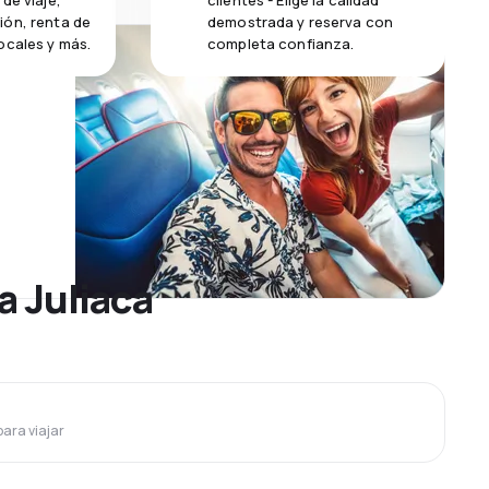
de viaje,
clientes - Elige la calidad
ión, renta de
demostrada y reserva con
ocales y más.
completa confianza.
a Juliaca
para viajar