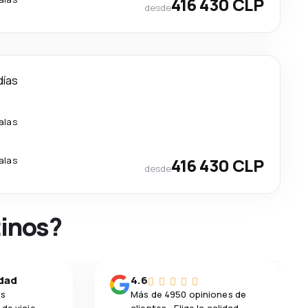
416 430 CLP
desde
días
alas
alas
416 430 CLP
desde
tinos?
idad
4.6
os
Más de 4950 opiniones de