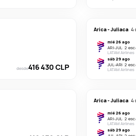
Arica
-
Juliaca
4 
mié 26 ago
ARI
-
JUL
·
2 esc
LATAM Airlines
sáb 29 ago
416 430 CLP
JUL
-
ARI
·
2 esc
desde
LATAM Airlines
Arica
-
Juliaca
4 
mié 26 ago
ARI
-
JUL
·
2 esc
LATAM Airlines
sáb 29 ago
JUL
-
ARI
·
2 esc