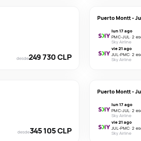
Puerto Montt
-
Ju
lun 17 ago
PMC
-
JUL
·
2 es
Sky Airline
vie 21 ago
249 730 CLP
JUL
-
PMC
·
2 es
desde
Sky Airline
Puerto Montt
-
Ju
lun 17 ago
PMC
-
JUL
·
2 es
Sky Airline
vie 21 ago
345 105 CLP
JUL
-
PMC
·
2 es
desde
Sky Airline