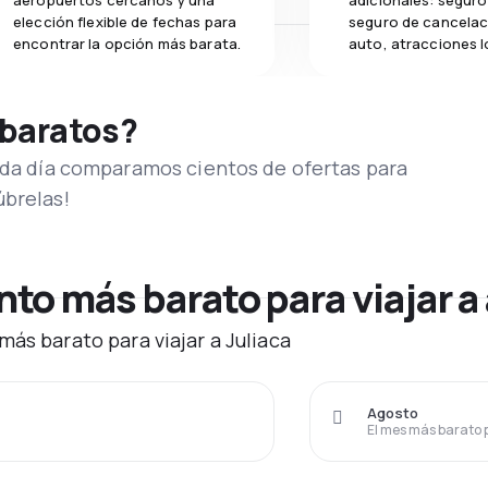
aeropuertos cercanos y una
adicionales: seguro 
elección flexible de fechas para
seguro de cancelac
encontrar la opción más barata.
auto, atracciones l
 baratos?
Cada día comparamos cientos de ofertas para
úbrelas!
o más barato para viajar a 
ás barato para viajar a Juliaca
Agosto
El mes más barato 