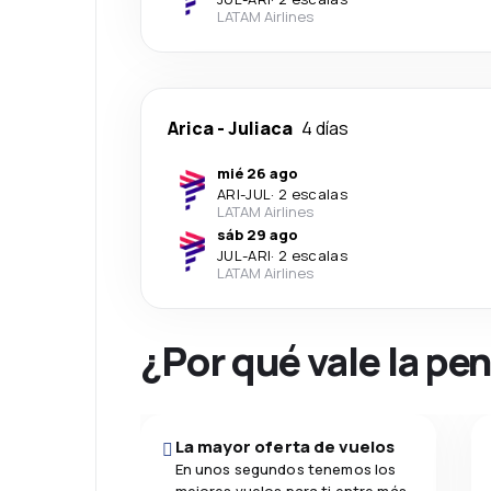
LATAM Airlines
Arica
-
Juliaca
4 días
mié 26 ago
ARI
-
JUL
·
2 escalas
LATAM Airlines
sáb 29 ago
JUL
-
ARI
·
2 escalas
LATAM Airlines
¿Por qué vale la pe
La mayor oferta de vuelos
En unos segundos tenemos los