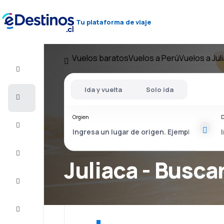
Tu plataforma de viaje
Vuelos baratos
Vuelos a Perú
Vuelos a Jul
Vuelo+Hotel
Ida y vuelta
Solo ida
Vuelos
baratos
Orgien
D
Viajes
Alojamientos
Juliaca - Buscar
Ofertas
Completa
el viaje