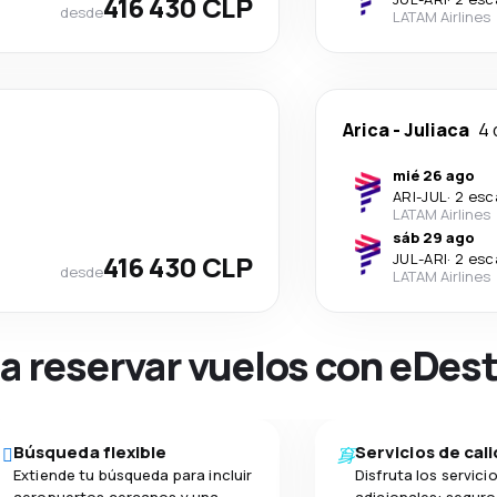
416 430 CLP
desde
LATAM Airlines
Arica
-
Juliaca
4 
mié 26 ago
ARI
-
JUL
·
2 esc
LATAM Airlines
sáb 29 ago
416 430 CLP
JUL
-
ARI
·
2 esc
desde
LATAM Airlines
na reservar vuelos con eDes
Búsqueda flexible
Servicios de cal
Extiende tu búsqueda para incluir
Disfruta los servici