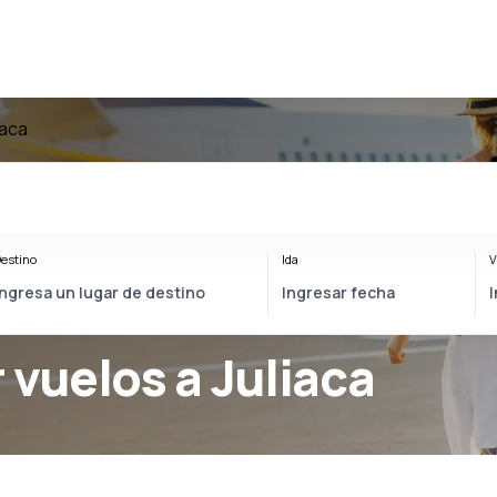
iaca
estino
Ida
V
 vuelos a Juliaca