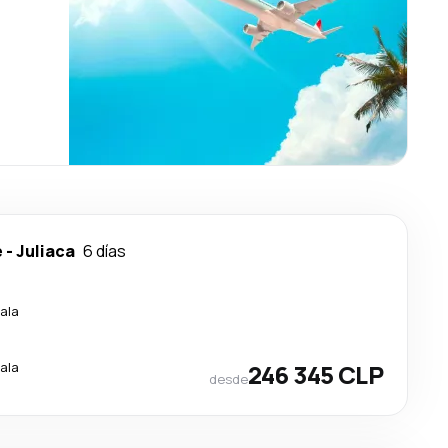
e
-
Juliaca
6 días
ala
ala
246 345 CLP
desde