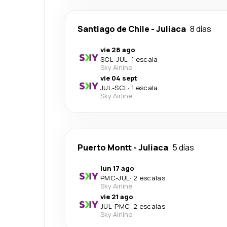
Santiago de Chile
-
Juliaca
8 días
vie 28 ago
SCL
-
JUL
·
1 escala
Sky Airline
vie 04 sept
JUL
-
SCL
·
1 escala
Sky Airline
Puerto Montt
-
Juliaca
5 días
lun 17 ago
PMC
-
JUL
·
2 escalas
Sky Airline
vie 21 ago
JUL
-
PMC
·
2 escalas
Sky Airline