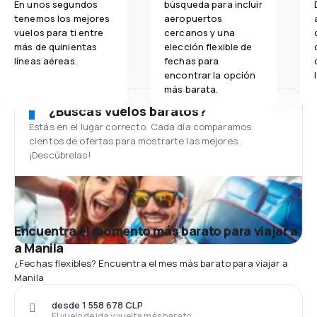
En unos segundos
búsqueda para incluir
tenemos los mejores
aeropuertos
vuelos para ti entre
cercanos y una
más de quinientas
elección flexible de
líneas aéreas.
fechas para
encontrar la opción
más barata.
¿Buscas vuelos baratos?
Estás en el lugar correcto. Cada día comparamos
cientos de ofertas para mostrarte las mejores.
¡Descúbrelas!
Encuentra el momento más barato para viajar a
a Manila
¿Fechas flexibles? Encuentra el mes más barato para viajar a
Manila
desde 1 558 678 CLP
El vuelo de ida y vuelta más barato