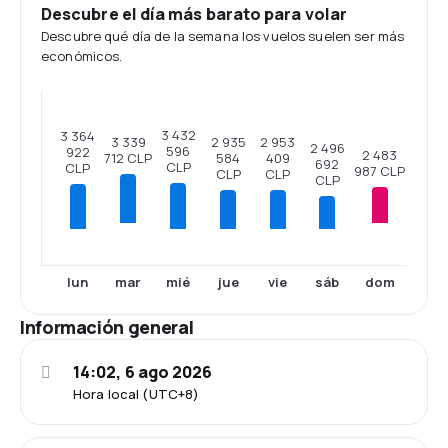
Descubre el día más barato para volar
Descubre qué día de la semana los vuelos suelen ser más
económicos.
3 432
3 364
2 953
2 935
3 339
2 496
596
922
2 483
409
584
712 CLP
692
CLP
CLP
987 CLP
CLP
CLP
CLP
mar
dom
lun
mié
jue
vie
sáb
Información general
14:02, 6 ago 2026
Hora local (UTC+8)