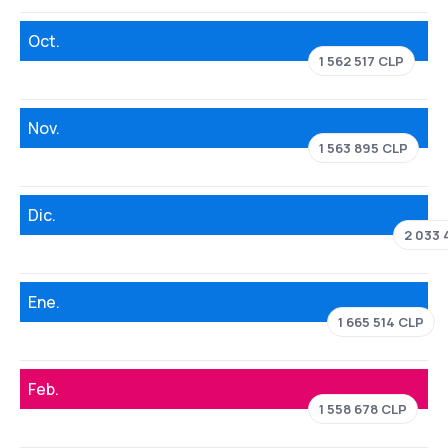
Oct.
1 562 517 CLP
Nov.
1 563 895 CLP
Dic.
2 033 
Ene.
1 665 514 CLP
Feb.
1 558 678 CLP