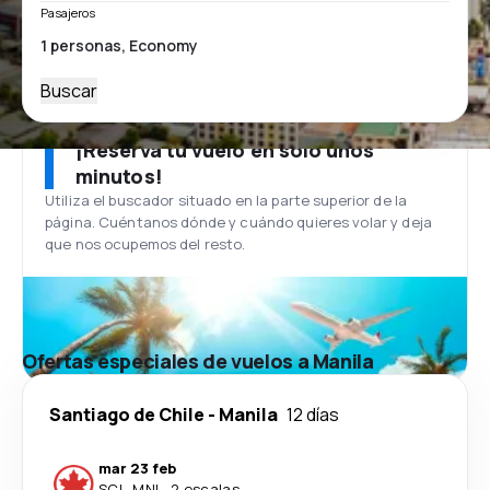
Pasajeros
Buscar
¡Reserva tu vuelo en solo unos
minutos!
Utiliza el buscador situado en la parte superior de la
página. Cuéntanos dónde y cuándo quieres volar y deja
que nos ocupemos del resto.
Ofertas especiales de vuelos a Manila
Santiago de Chile
-
Manila
12 días
mar 23 feb
SCL
-
MNL
·
2 escalas