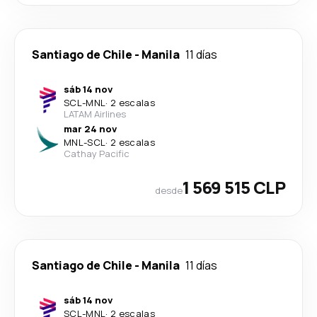
Santiago de Chile
-
Manila
11 días
sáb 14 nov
SCL
-
MNL
·
2 escalas
LATAM Airlines
mar 24 nov
MNL
-
SCL
·
2 escalas
Cathay Pacific
1 569 515 CLP
desde
Santiago de Chile
-
Manila
11 días
sáb 14 nov
SCL
-
MNL
·
2 escalas