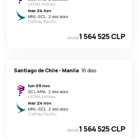
LATAM Airlines
mar 24 nov
MNL
-
SCL
·
2 escalas
Cathay Pacific
1 564 525 CLP
desde
Santiago de Chile
-
Manila
16 días
lun 09 nov
SCL
-
MNL
·
2 escalas
LATAM Airlines
mar 24 nov
MNL
-
SCL
·
2 escalas
Cathay Pacific
1 564 525 CLP
desde