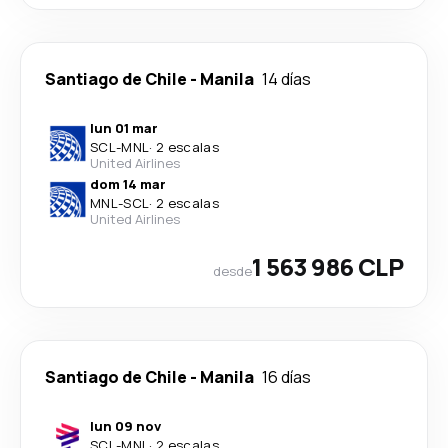
Santiago de Chile
-
Manila
14 días
lun 01 mar
SCL
-
MNL
·
2 escalas
United Airlines
dom 14 mar
MNL
-
SCL
·
2 escalas
United Airlines
1 563 986 CLP
desde
Santiago de Chile
-
Manila
16 días
lun 09 nov
SCL
-
MNL
·
2 escalas