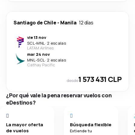
Santiago de Chile
-
Manila
12 días
vie 13 nov
SCL
-
MNL
·
2 escalas
LATAM Airlines
mar 24 nov
MNL
-
SCL
·
2 escalas
Cathay Pacific
1 573 431 CLP
desde
¿Por qué vale la pena reservar vuelos con
eDestinos?
La mayor oferta
Búsqueda flexible
de vuelos
Extiende tu