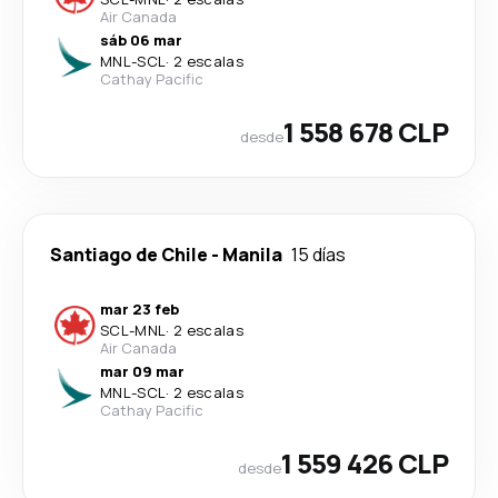
Air Canada
sáb 06 mar
MNL
-
SCL
·
2 escalas
Cathay Pacific
1 558 678 CLP
desde
Santiago de Chile
-
Manila
15 días
mar 23 feb
SCL
-
MNL
·
2 escalas
Air Canada
mar 09 mar
MNL
-
SCL
·
2 escalas
Cathay Pacific
1 559 426 CLP
desde