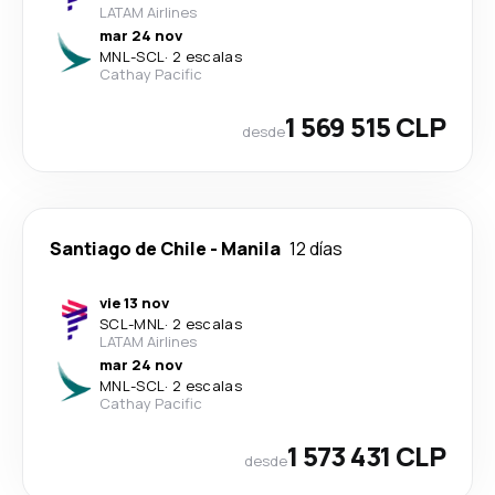
LATAM Airlines
mar 24 nov
MNL
-
SCL
·
2 escalas
Cathay Pacific
1 569 515 CLP
desde
Santiago de Chile
-
Manila
12 días
vie 13 nov
SCL
-
MNL
·
2 escalas
LATAM Airlines
mar 24 nov
MNL
-
SCL
·
2 escalas
Cathay Pacific
1 573 431 CLP
desde