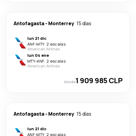
Antofagasta
-
Monterrey
15 días
lun 21 dic
ANF
-
MTY
·
2 escalas
American Airlines
lun 04 ene
MTY
-
ANF
·
2 escalas
American Airlines
1 909 985 CLP
desde
Antofagasta
-
Monterrey
15 días
lun 21 dic
ANF
-
MTY
·
2 escalas