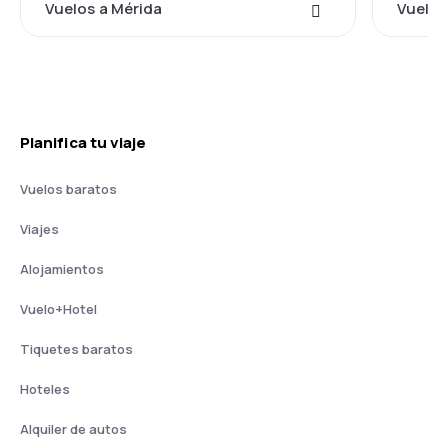
Vuelos a Mérida
Vuelos 
Planifica tu viaje
Vuelos baratos
Viajes
Alojamientos
Vuelo+Hotel
Tiquetes baratos
Hoteles
Alquiler de autos