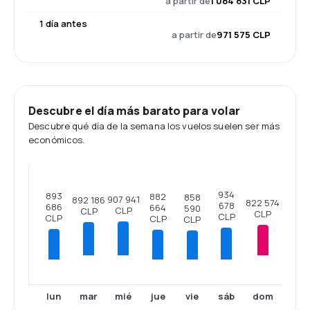
a partir de
1 084 831 CLP
1 día antes
a partir de
971 575 CLP
Descubre el día más barato para volar
Descubre qué día de la semana los vuelos suelen ser más
económicos.
934
893
882
858
907 941
892 186
822 574
678
686
664
590
CLP
CLP
CLP
CLP
CLP
CLP
CLP
mar
mié
dom
lun
jue
vie
sáb