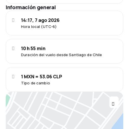
Información general
14:17, 7 ago 2026
Hora local (UTC-6)
10 h 55 min
Duración del vuelo desde Santiago de Chile
1 MXN = 53.06 CLP
Tipo de cambio