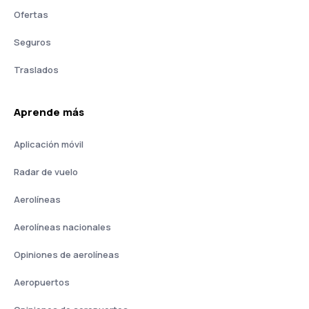
Ofertas
Seguros
Traslados
Aprende más
Aplicación móvil
Radar de vuelo
Aerolíneas
Aerolíneas nacionales
Opiniones de aerolíneas
Aeropuertos