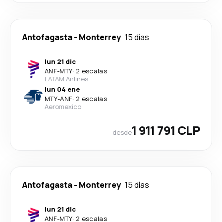
Antofagasta
-
Monterrey
15 días
lun 21 dic
ANF
-
MTY
·
2 escalas
LATAM Airlines
lun 04 ene
MTY
-
ANF
·
2 escalas
Aeromexico
1 911 791 CLP
desde
Antofagasta
-
Monterrey
15 días
lun 21 dic
ANF
-
MTY
·
2 escalas