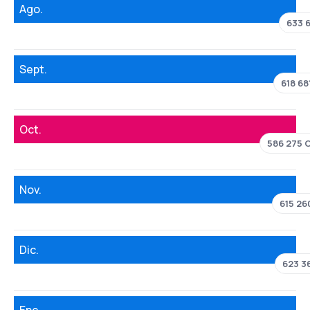
Ago.
633 
Sept.
618 68
Oct.
586 275 
Nov.
615 26
Dic.
623 3