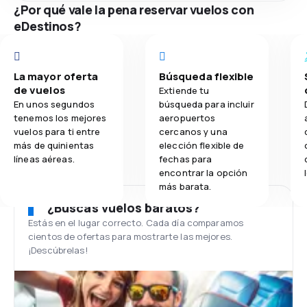
¿Por qué vale la pena reservar vuelos con
eDestinos?
La mayor oferta
Búsqueda flexible
de vuelos
Extiende tu
En unos segundos
búsqueda para incluir
tenemos los mejores
aeropuertos
vuelos para ti entre
cercanos y una
más de quinientas
elección flexible de
líneas aéreas.
fechas para
encontrar la opción
más barata.
¿Buscas vuelos baratos?
Estás en el lugar correcto. Cada día comparamos
cientos de ofertas para mostrarte las mejores.
¡Descúbrelas!