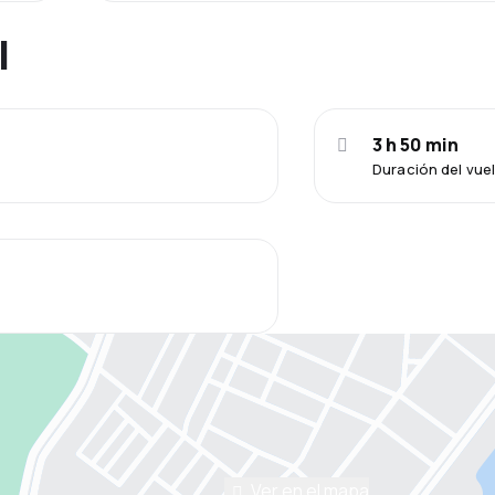
l
3 h 50 min
Duración del vue
Ver en el mapa