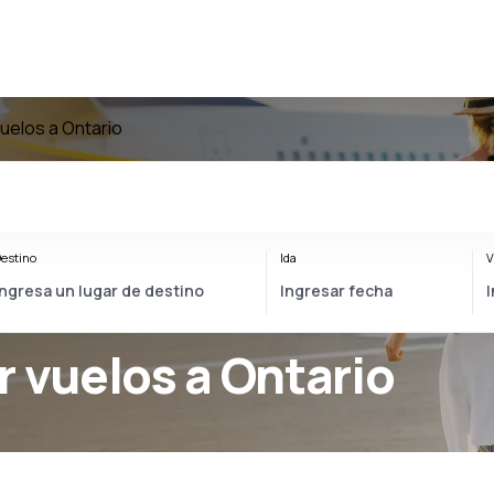
uelos a Ontario
estino
Ida
V
r vuelos a Ontario