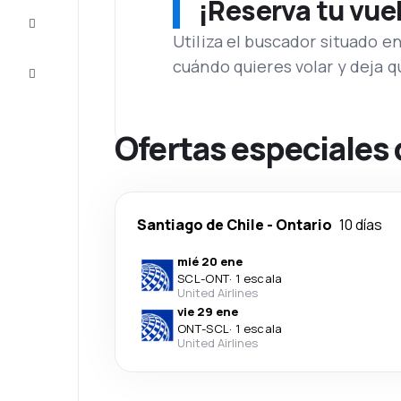
¡Reserva tu vue
Inspiración
y consejos
Utiliza el buscador situado e
cuándo quieres volar y deja 
Atención
al cliente
Ofertas especiales 
Santiago de Chile
-
Ontario
10 días
mié 20 ene
SCL
-
ONT
·
1 escala
United Airlines
vie 29 ene
ONT
-
SCL
·
1 escala
United Airlines