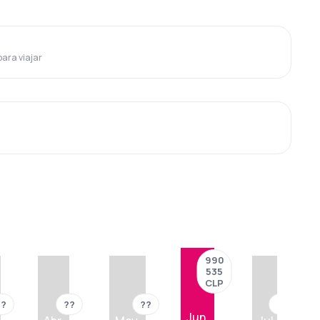
para viajar
990
535
CLP
??
??
??
??
Jun.