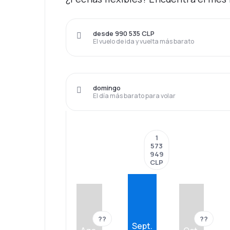
desde 990 535 CLP
El vuelo de ida y vuelta más barato
domingo
El día más barato para volar
1
573
949
CLP
??
??
Sept.