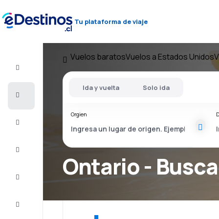
Tu plataforma de viaje
Vuelos baratos
Vuelos a Estados Unidos
V
Vuelo+Hotel
Ida y vuelta
Solo ida
Vuelos
baratos
Orgien
D
Viajes
Alojamientos
Ontario - Busca
Ofertas
Completa
el viaje