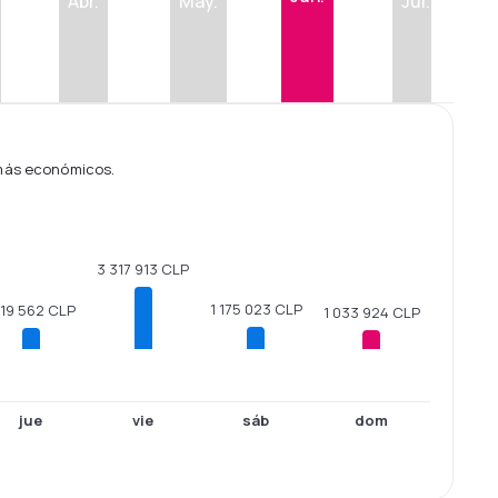
Abr.
May.
Jul.
 más económicos.
3 317 913 CLP
1 175 023 CLP
119 562 CLP
1 033 924 CLP
jue
vie
sáb
dom