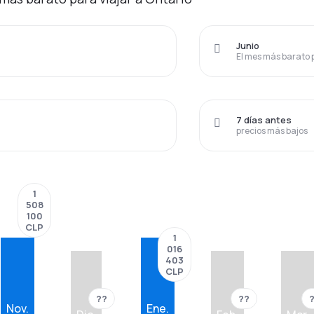
Junio
El mes más barato 
7 días antes
precios más bajos
1
508
100
CLP
1
016
403
CLP
??
??
Nov.
Ene.