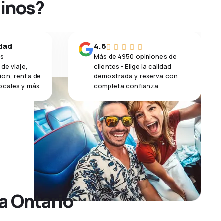
tinos?
idad
4.6
os
Más de 4950 opiniones de
de viaje,
clientes - Elige la calidad
ión, renta de
demostrada y reserva con
ocales y más.
completa confianza.
a Ontario