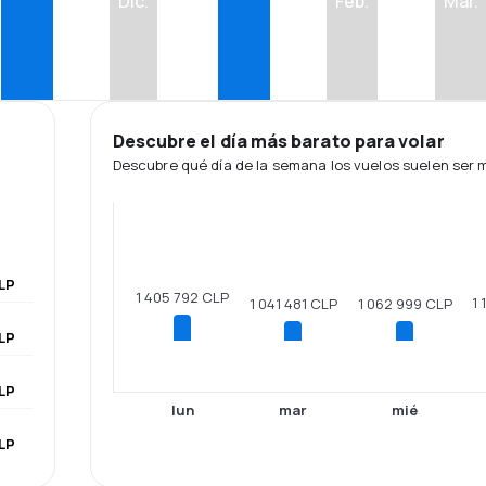
Dic.
Feb.
Mar.
Descubre el día más barato para volar
Descubre qué día de la semana los vuelos suelen ser
LP
1 405 792 CLP
1 
1 062 999 CLP
1 041 481 CLP
LP
LP
lun
mar
mié
LP