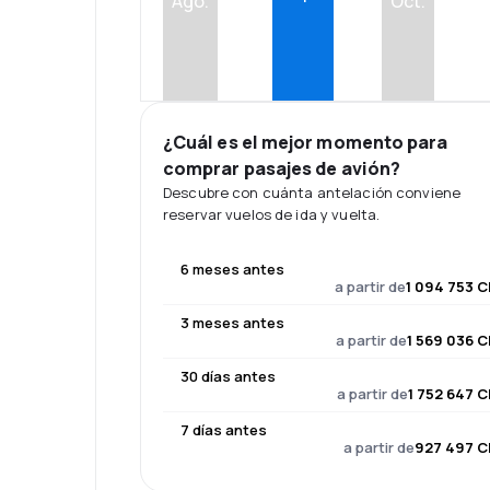
Ago.
Oct.
¿Cuál es el mejor momento para
comprar pasajes de avión?
Descubre con cuánta antelación conviene
reservar vuelos de ida y vuelta.
6 meses antes
a partir de
1 094 753 C
3 meses antes
a partir de
1 569 036 C
30 días antes
a partir de
1 752 647 C
7 días antes
a partir de
927 497 C