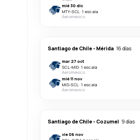
mié 30 dic
MTY
-
SCL
·
1 escala
Aeromexico
Santiago de Chile
-
Mérida
16 días
mar 27 oct
SCL
-
MID
·
1 escala
Aeromexico
mié 11 nov
MID
-
SCL
·
1 escala
Aeromexico
Santiago de Chile
-
Cozumel
9 días
vie 06 nov