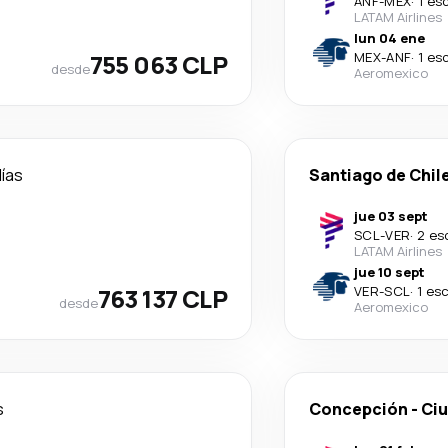
ANF
-
MEX
·
1 es
LATAM Airlines
lun 04 ene
755 063 CLP
MEX
-
ANF
·
1 es
desde
Aeromexico
días
Santiago de Chil
jue 03 sept
SCL
-
VER
·
2 es
LATAM Airlines
jue 10 sept
763 137 CLP
VER
-
SCL
·
1 es
desde
Aeromexico
s
Concepción
-
Ciu