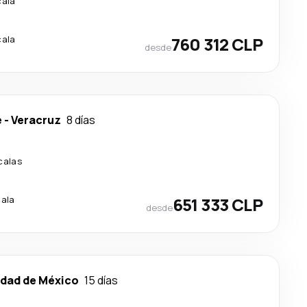
cala
cala
760 312 CLP
desde
e
-
Veracruz
8 días
calas
cala
651 333 CLP
desde
dad de México
15 días