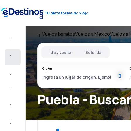
Tu plataforma de viaje
Vuelos baratos
Vuelos a México
Vuelos a 
Vuelo+Hotel
Ida y vuelta
Solo ida
Vuelos
baratos
Orgien
D
Viajes
Alojamientos
Puebla - Buscar
Ofertas
Completa
el viaje