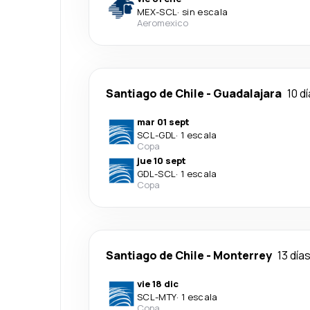
MEX
-
SCL
·
sin escala
Aeromexico
Santiago de Chile
-
Guadalajara
10 d
mar 01 sept
SCL
-
GDL
·
1 escala
Copa
jue 10 sept
GDL
-
SCL
·
1 escala
Copa
Santiago de Chile
-
Monterrey
13 día
vie 18 dic
SCL
-
MTY
·
1 escala
Copa