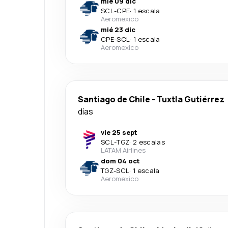
mié 09 dic
SCL
-
CPE
·
1 escala
Aeromexico
mié 23 dic
CPE
-
SCL
·
1 escala
Aeromexico
Santiago de Chile
-
Tuxtla Gutiérrez
días
vie 25 sept
SCL
-
TGZ
·
2 escalas
LATAM Airlines
dom 04 oct
TGZ
-
SCL
·
1 escala
Aeromexico