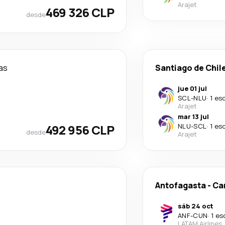
Arajet
469 326 CLP
desde
ías
Santiago de Chil
jue 01 jul
SCL
-
NLU
·
1 es
Arajet
mar 13 jul
492 956 CLP
NLU
-
SCL
·
1 es
desde
Arajet
s
Antofagasta
-
Ca
sáb 24 oct
ANF
-
CUN
·
1 es
LATAM Airlines