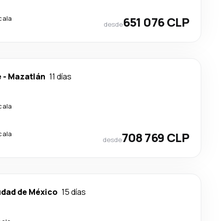
cala
651 076 CLP
desde
e
-
Mazatlán
11 días
cala
cala
708 769 CLP
desde
udad de México
15 días