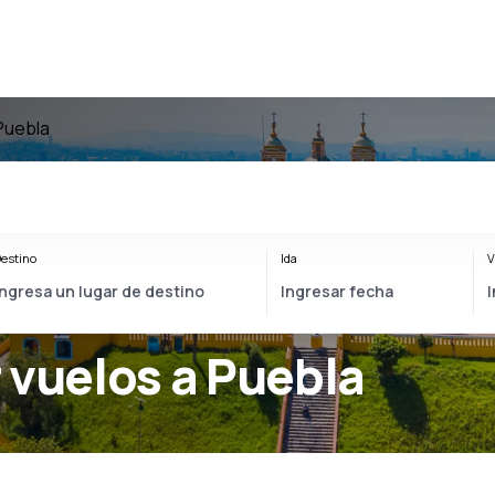
Puebla
estino
Ida
V
 vuelos a Puebla