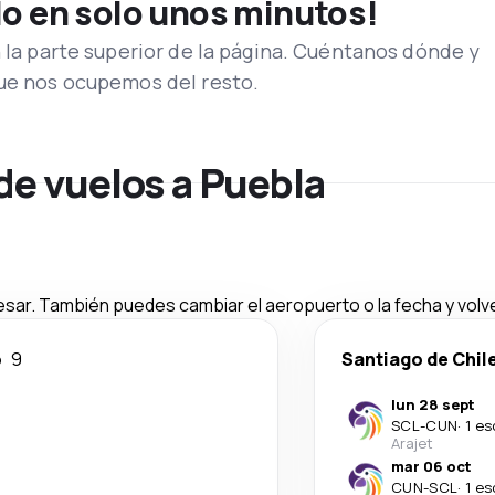
lo en solo unos minutos!
n la parte superior de la página. Cuéntanos dónde y
que nos ocupemos del resto.
de vuelos a Puebla
esar. También puedes cambiar el aeropuerto o la fecha y volve
o
9
Santiago de Chil
lun 28 sept
SCL
-
CUN
·
1 es
Arajet
mar 06 oct
CUN
-
SCL
·
1 es