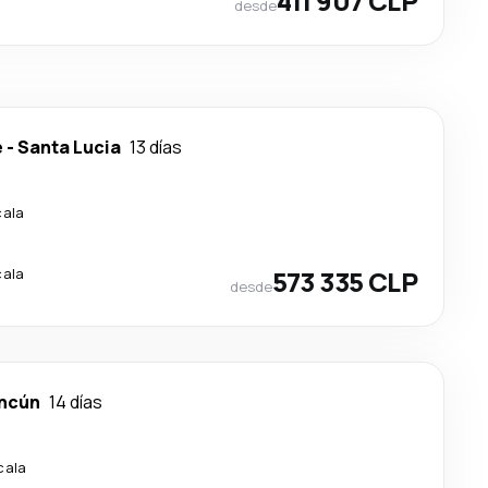
411 907 CLP
desde
e
-
Santa Lucia
13 días
cala
cala
573 335 CLP
desde
ncún
14 días
cala