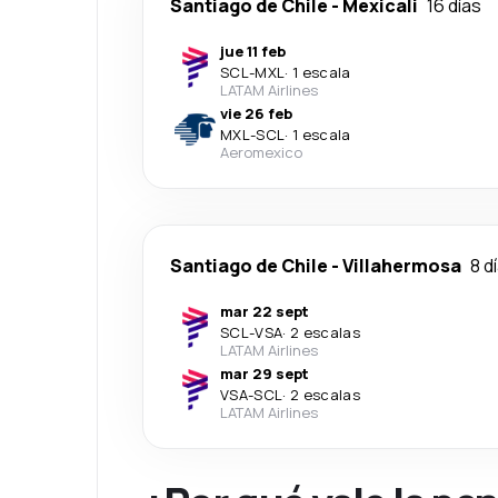
Santiago de Chile
-
Mexicali
16 días
jue 11 feb
SCL
-
MXL
·
1 escala
LATAM Airlines
vie 26 feb
MXL
-
SCL
·
1 escala
Aeromexico
Santiago de Chile
-
Villahermosa
8 d
mar 22 sept
SCL
-
VSA
·
2 escalas
LATAM Airlines
mar 29 sept
VSA
-
SCL
·
2 escalas
LATAM Airlines