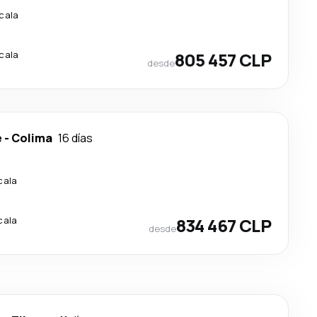
scala
scala
805 457 CLP
desde
e
-
Colima
16 días
cala
cala
834 467 CLP
desde