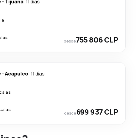
e
-
Tijuana
11 días
ala
alas
755 806 CLP
desde
e
-
Acapulco
11 días
calas
calas
699 937 CLP
desde