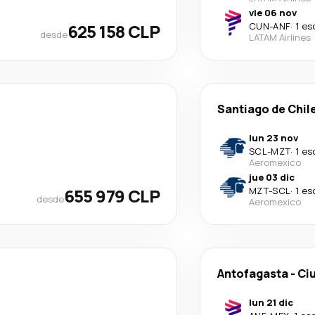
vie 06 nov
625 158 CLP
CUN
-
ANF
·
1 es
desde
LATAM Airlines
Santiago de Chil
lun 23 nov
SCL
-
MZT
·
1 es
Aeromexico
jue 03 dic
655 979 CLP
MZT
-
SCL
·
1 es
desde
Aeromexico
Antofagasta
-
Ci
lun 21 dic