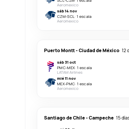
SCL
-
CZM
·
1 escala
Aeromexico
sáb 14 nov
CZM
-
SCL
·
1 escala
Aeromexico
Puerto Montt
-
Ciudad de México
12 
sáb 31 oct
PMC
-
MEX
·
1 escala
LATAM Airlines
mié 11 nov
MEX
-
PMC
·
1 escala
Aeromexico
Santiago de Chile
-
Campeche
15 día