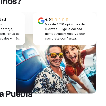
tinos?
idad
4.6
os
Más de 4950 opiniones de
de viaje,
clientes - Elige la calidad
ión, renta de
demostrada y reserva con
ocales y más.
completa confianza.
 a Puebla