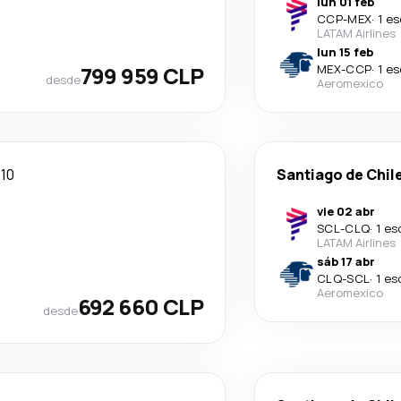
lun 01 feb
CCP
-
MEX
·
1 e
LATAM Airlines
lun 15 feb
799 959 CLP
MEX
-
CCP
·
1 e
desde
Aeromexico
10
Santiago de Chil
vie 02 abr
SCL
-
CLQ
·
1 es
LATAM Airlines
sáb 17 abr
CLQ
-
SCL
·
1 es
Aeromexico
692 660 CLP
desde