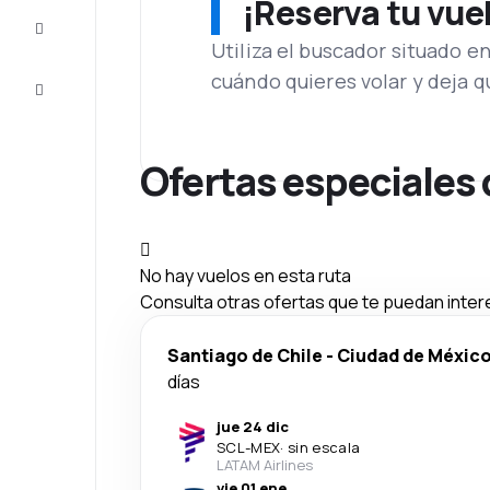
¡Reserva tu vue
Inspiración
y consejos
Utiliza el buscador situado e
cuándo quieres volar y deja 
Atención
al cliente
Ofertas especiales 
No hay vuelos en esta ruta
Consulta otras ofertas que te puedan inter
Santiago de Chile
-
Ciudad de Méxic
días
jue 24 dic
SCL
-
MEX
·
sin escala
LATAM Airlines
vie 01 ene