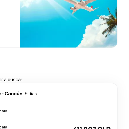
r a buscar.
e
-
Cancún
9 días
cala
cala