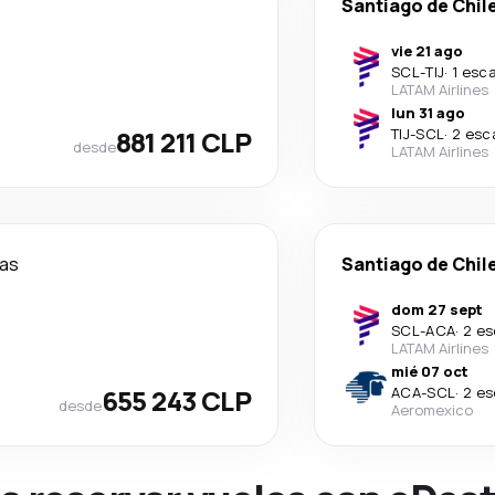
Santiago de Chil
vie 21 ago
SCL
-
TIJ
·
1 esc
LATAM Airlines
lun 31 ago
881 211 CLP
TIJ
-
SCL
·
2 esc
desde
LATAM Airlines
ías
Santiago de Chil
dom 27 sept
SCL
-
ACA
·
2 es
LATAM Airlines
mié 07 oct
655 243 CLP
ACA
-
SCL
·
2 es
desde
Aeromexico