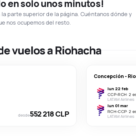
lo en solo unos minutos!
n la parte superior de la página. Cuéntanos dónde y
que nos ocupemos del resto.
de vuelos a Riohacha
Concepción
-
Ri
lun 22 feb
CCP
-
RCH
·
2 e
LATAM Airlines
lun 01 mar
552 218 CLP
RCH
-
CCP
·
2 e
desde
LATAM Airlines