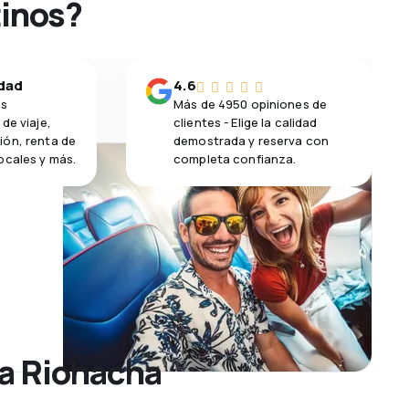
tinos?
idad
4.6
os
Más de 4950 opiniones de
de viaje,
clientes - Elige la calidad
ión, renta de
demostrada y reserva con
ocales y más.
completa confianza.
 a Riohacha