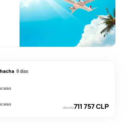
ohacha
8 días
scalas
scalas
711 757 CLP
desde