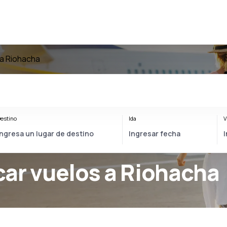
 a Riohacha
estino
Ida
V
car vuelos a Riohacha