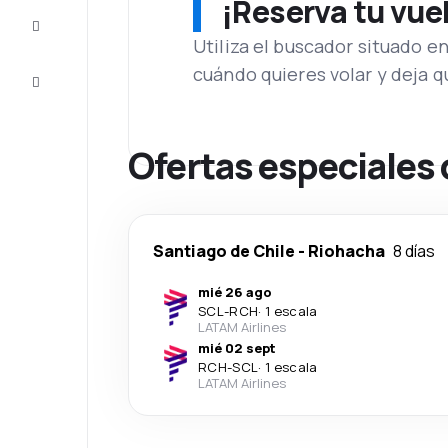
¡Reserva tu vue
Inspiración
y consejos
Utiliza el buscador situado e
cuándo quieres volar y deja 
Atención
al cliente
Ofertas especiales 
Santiago de Chile
-
Riohacha
8 días
mié 26 ago
SCL
-
RCH
·
1 escala
LATAM Airlines
mié 02 sept
RCH
-
SCL
·
1 escala
LATAM Airlines