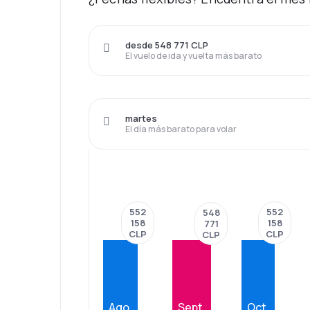
desde 548 771 CLP
El vuelo de ida y vuelta más barato
martes
El día más barato para volar
552
552
548
158
158
771
CLP
CLP
CLP
Ago.
Sept.
Oct.