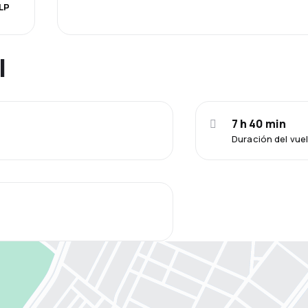
LP
l
7 h 40 min
Duración del vue