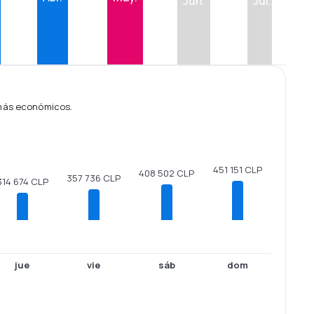
Jun.
Jul.
 más económicos.
451 151 CLP
408 502 CLP
357 736 CLP
314 674 CLP
jue
vie
sáb
dom