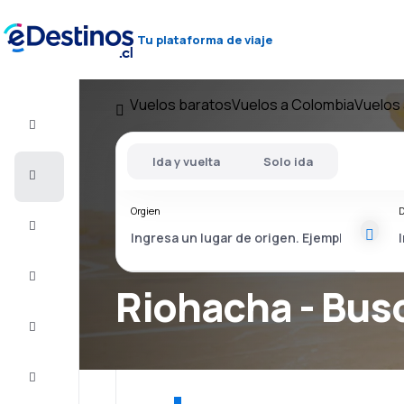
Tu plataforma de viaje
Vuelos baratos
Vuelos a Colombia
Vuelos
Vuelo+Hotel
Ida y vuelta
Solo ida
Vuelos
baratos
Orgien
D
Viajes
Alojamientos
Riohacha - Bus
Ofertas
Completa
el viaje