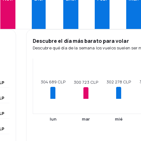
Descubre el día más barato para volar
Descubre qué día de la semana los vuelos suelen ser
304 689 CLP
302 278 CLP
300 723 CLP
LP
LP
LP
lun
mar
mié
LP