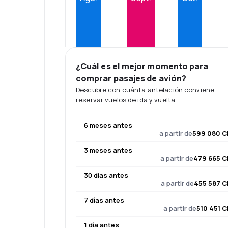
¿Cuál es el mejor momento para
comprar pasajes de avión?
Descubre con cuánta antelación conviene
reservar vuelos de ida y vuelta.
6 meses antes
a partir de
599 080 C
3 meses antes
a partir de
479 665 C
30 días antes
a partir de
455 587 C
7 días antes
a partir de
510 451 C
1 día antes