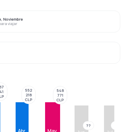
e, Noviembre
para viajar
87
552
548
41
218
771
LP
CLP
CLP
??
??
Abr.
May.