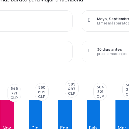
Mayo, Septiembr
El mes más barato 
30 días antes
precios más bajos
595
5
564
560
548
497
3
321
809
771
CLP
C
CLP
CLP
CLP
Nov.
Dic.
Ene.
Feb.
Mar.