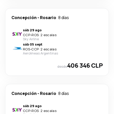
Concepción
-
Rosario
8 días
sáb 29 ago
CCP
-
ROS
·
2 escalas
Sky Airline
sáb 05 sept
ROS
-
CCP
·
2 escalas
Aerolineas Argentinas
406 346 CLP
desde
Concepción
-
Rosario
8 días
sáb 29 ago
CCP
-
ROS
·
2 escalas