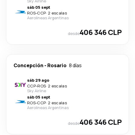
Sky Airline
sáb 05 sept
ROS
-
CCP
·
2 escalas
Aerolineas Argentinas
406 346 CLP
desde
Concepción
-
Rosario
8 días
sáb 29 ago
CCP
-
ROS
·
2 escalas
Sky Airline
sáb 05 sept
ROS
-
CCP
·
2 escalas
Aerolineas Argentinas
406 346 CLP
desde