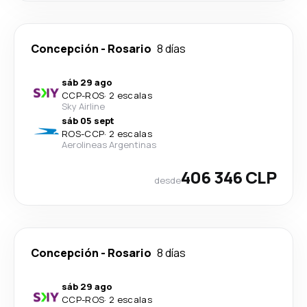
Concepción
-
Rosario
8 días
sáb 29 ago
CCP
-
ROS
·
2 escalas
Sky Airline
sáb 05 sept
ROS
-
CCP
·
2 escalas
Aerolineas Argentinas
406 346 CLP
desde
Concepción
-
Rosario
8 días
sáb 29 ago
CCP
-
ROS
·
2 escalas