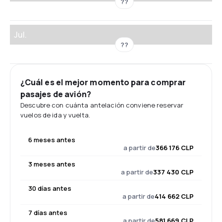
??
Jul.
??
¿Cuál es el mejor momento para comprar
pasajes de avión?
Descubre con cuánta antelación conviene reservar
vuelos de ida y vuelta.
6 meses antes
a partir de
366 176 CLP
3 meses antes
a partir de
337 430 CLP
30 días antes
a partir de
414 662 CLP
7 días antes
a partir de
581 669 CLP