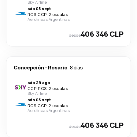
Sky Airline
sáb 05 sept
ROS
-
CCP
·
2 escalas
Aerolineas Argentinas
406 346 CLP
desde
Concepción
-
Rosario
8 días
sáb 29 ago
CCP
-
ROS
·
2 escalas
Sky Airline
sáb 05 sept
ROS
-
CCP
·
2 escalas
Aerolineas Argentinas
406 346 CLP
desde