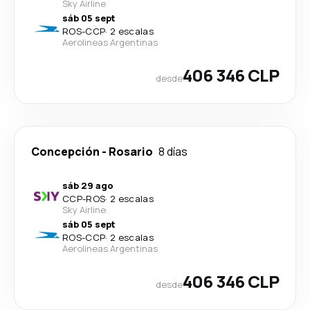
Sky Airline
sáb 05 sept
ROS
-
CCP
·
2 escalas
Aerolineas Argentinas
406 346 CLP
desde
Concepción
-
Rosario
8 días
sáb 29 ago
CCP
-
ROS
·
2 escalas
Sky Airline
sáb 05 sept
ROS
-
CCP
·
2 escalas
Aerolineas Argentinas
406 346 CLP
desde