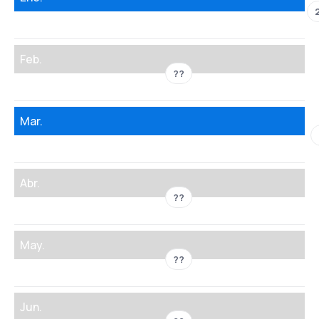
Feb.
??
Mar.
Abr.
??
May.
??
Jun.