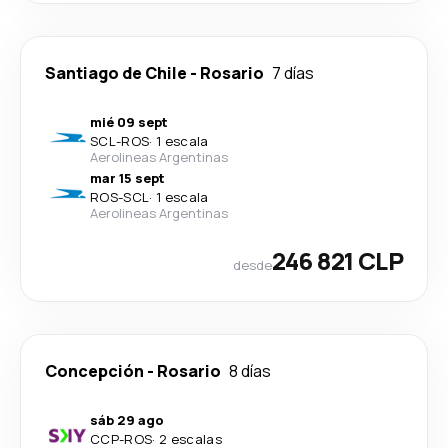
Santiago de Chile
-
Rosario
7 días
mié 09 sept
SCL
-
ROS
·
1 escala
Aerolineas Argentinas
mar 15 sept
ROS
-
SCL
·
1 escala
Aerolineas Argentinas
246 821 CLP
desde
Concepción
-
Rosario
8 días
sáb 29 ago
CCP
-
ROS
·
2 escalas