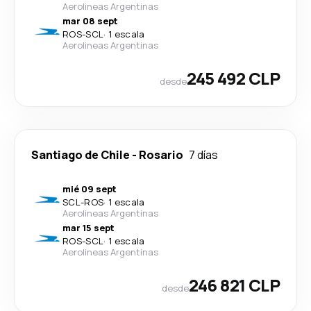
Aerolineas Argentinas
mar 08 sept
ROS
-
SCL
·
1 escala
Aerolineas Argentinas
245 492 CLP
desde
Santiago de Chile
-
Rosario
7 días
mié 09 sept
SCL
-
ROS
·
1 escala
Aerolineas Argentinas
mar 15 sept
ROS
-
SCL
·
1 escala
Aerolineas Argentinas
246 821 CLP
desde