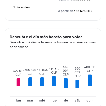
1 día antes
a partir de
388 675 CLP
Descubre el día más barato para volar
Descubre qué día de la semana los vuelos suelen ser más
económicos.
439
488 610
360
414 812
371 834
365 575
094
CLP
327 617
052
CLP
CLP
CLP
CLP
CLP
CLP
lun
mar
mié
jue
dom
vie
sáb