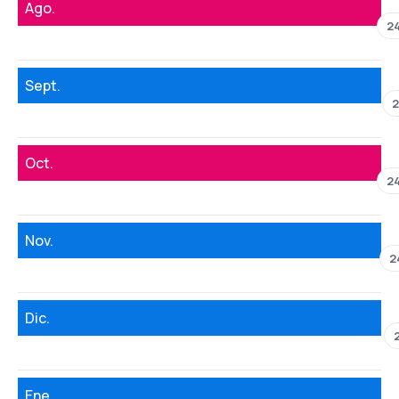
Ago.
2
Sept.
2
Oct.
2
Nov.
2
Dic.
Ene.