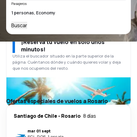
Pasajeros
Buscar
¡Reserva tu vuelo en solo unos
minutos!
Utiliza el buscador situado en la parte superior de la
página. Cuéntanos dónde y cuándo quieres volar y deja
que nos ocupemos del resto.
Ofertas especiales de vuelos a Rosario
Santiago de Chile
-
Rosario
8 días
mar 01 sept
SCL
-
ROS
·
1 escala