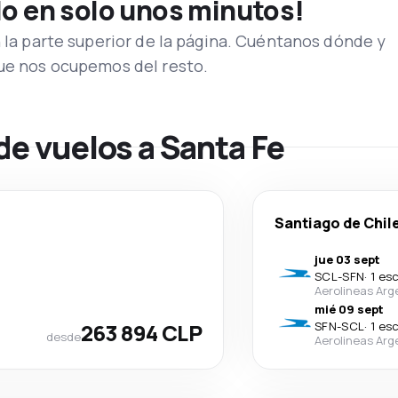
lo en solo unos minutos!
n la parte superior de la página. Cuéntanos dónde y
que nos ocupemos del resto.
de vuelos a Santa Fe
Santiago de Chil
jue 03 sept
SCL
-
SFN
·
1 es
Aerolineas Arg
mié 09 sept
263 894 CLP
SFN
-
SCL
·
1 es
desde
Aerolineas Arg