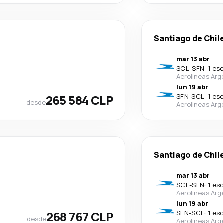
Santiago de Chil
mar 13 abr
SCL
-
SFN
·
1 es
Aerolineas Arg
lun 19 abr
265 584 CLP
SFN
-
SCL
·
1 es
desde
Aerolineas Arg
Santiago de Chil
mar 13 abr
SCL
-
SFN
·
1 es
Aerolineas Arg
lun 19 abr
268 767 CLP
SFN
-
SCL
·
1 es
desde
Aerolineas Arg