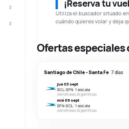
¡Reserva tu vue
Inspiración
y consejos
Utiliza el buscador situado e
cuándo quieres volar y deja 
Atención
al cliente
Ofertas especiales 
Santiago de Chile
-
Santa Fe
7 días
jue 03 sept
SCL
-
SFN
·
1 escala
Aerolineas Argentinas
mié 09 sept
SFN
-
SCL
·
1 escala
Aerolineas Argentinas