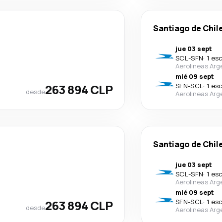
Santiago de Chil
jue 03 sept
SCL
-
SFN
·
1 es
Aerolineas Arg
mié 09 sept
263 894 CLP
SFN
-
SCL
·
1 es
desde
Aerolineas Arg
Santiago de Chil
jue 03 sept
SCL
-
SFN
·
1 es
Aerolineas Arg
mié 09 sept
263 894 CLP
SFN
-
SCL
·
1 es
desde
Aerolineas Arg