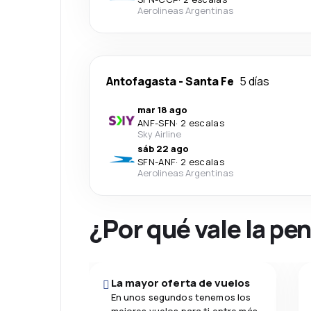
Aerolineas Argentinas
Antofagasta
-
Santa Fe
5 días
mar 18 ago
ANF
-
SFN
·
2 escalas
Sky Airline
sáb 22 ago
SFN
-
ANF
·
2 escalas
Aerolineas Argentinas
¿Por qué vale la pe
La mayor oferta de vuelos
En unos segundos tenemos los