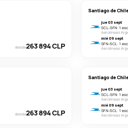
Santiago de Chil
jue 03 sept
SCL
-
SFN
·
1 es
Aerolineas Arg
mié 09 sept
263 894 CLP
SFN
-
SCL
·
1 es
desde
Aerolineas Arg
Santiago de Chil
jue 03 sept
SCL
-
SFN
·
1 es
Aerolineas Arg
mié 09 sept
263 894 CLP
SFN
-
SCL
·
1 es
desde
Aerolineas Arg