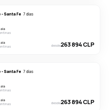
e
-
Santa Fe
7 días
cala
entinas
cala
263 894 CLP
desde
entinas
e
-
Santa Fe
7 días
cala
entinas
cala
263 894 CLP
desde
entinas