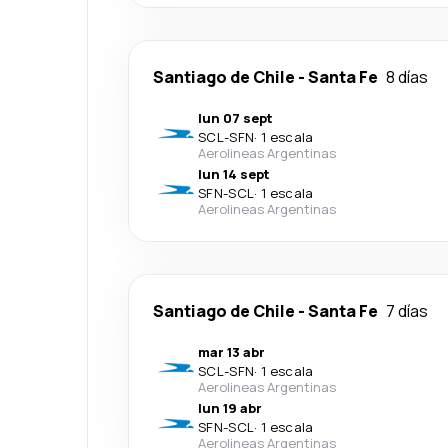
Santiago de Chile
-
Santa Fe
8 días
lun 07 sept
SCL
-
SFN
·
1 escala
Aerolineas Argentinas
lun 14 sept
SFN
-
SCL
·
1 escala
Aerolineas Argentinas
Santiago de Chile
-
Santa Fe
7 días
mar 13 abr
SCL
-
SFN
·
1 escala
Aerolineas Argentinas
lun 19 abr
SFN
-
SCL
·
1 escala
Aerolineas Argentinas