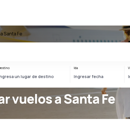
 a Santa Fe
estino
Ida
V
ar vuelos a Santa Fe