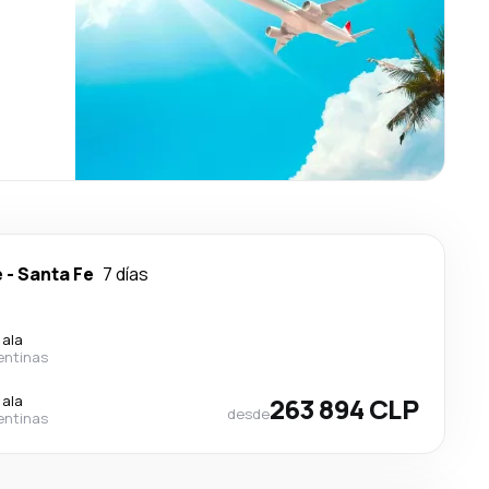
e
-
Santa Fe
7 días
cala
entinas
cala
263 894 CLP
desde
entinas