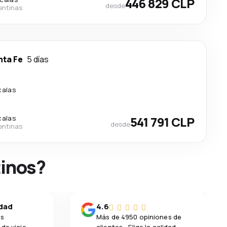
446 829 CLP
desde
entinas
nta Fe
5 días
calas
calas
541 791 CLP
desde
entinas
tinos?
idad
4.6
os
Más de 4950 opiniones de