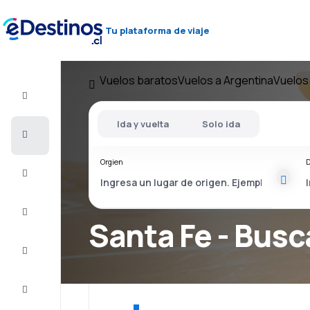
Tu plataforma de viaje
Vuelos baratos
Vuelos a Argentina
Vuelos
Vuelo+Hotel
Ida y vuelta
Solo ida
Vuelos
baratos
Orgien
D
Viajes
Alojamientos
Santa Fe - Busc
Ofertas
Completa
el viaje