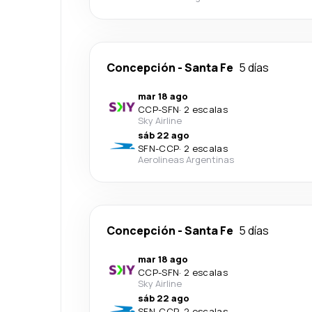
Concepción
-
Santa Fe
5 días
mar 18 ago
CCP
-
SFN
·
2 escalas
Sky Airline
sáb 22 ago
SFN
-
CCP
·
2 escalas
Aerolineas Argentinas
Concepción
-
Santa Fe
5 días
mar 18 ago
CCP
-
SFN
·
2 escalas
Sky Airline
sáb 22 ago
SFN
-
CCP
·
2 escalas