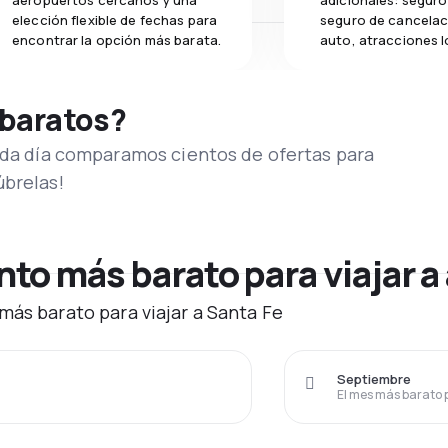
aeropuertos cercanos y una
adicionales: seguro 
elección flexible de fechas para
seguro de cancelac
encontrar la opción más barata.
auto, atracciones l
 baratos?
Cada día comparamos cientos de ofertas para
úbrelas!
o más barato para viajar a 
más barato para viajar a Santa Fe
Septiembre
El mes más barato 