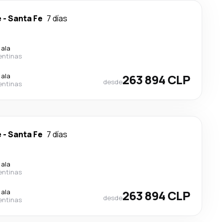
e
-
Santa Fe
7 días
cala
entinas
cala
263 894 CLP
desde
entinas
e
-
Santa Fe
7 días
cala
entinas
cala
263 894 CLP
desde
entinas