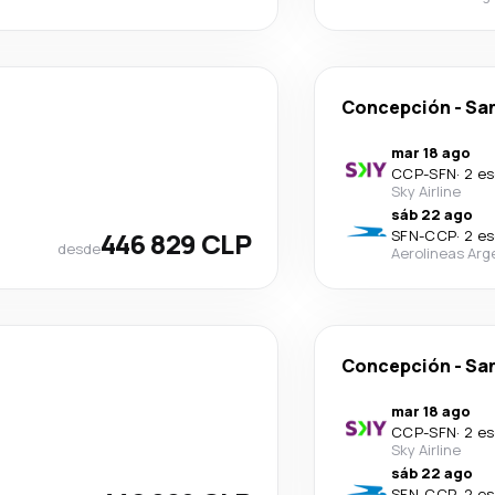
Concepción
-
San
mar 18 ago
CCP
-
SFN
·
2 es
Sky Airline
sáb 22 ago
446 829 CLP
SFN
-
CCP
·
2 es
desde
Aerolineas Arg
Concepción
-
San
mar 18 ago
CCP
-
SFN
·
2 es
Sky Airline
sáb 22 ago
SFN
-
CCP
·
2 es