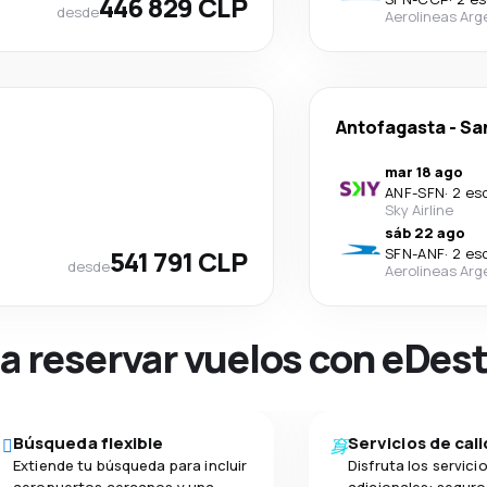
446 829 CLP
desde
Aerolineas Arg
Antofagasta
-
Sa
mar 18 ago
ANF
-
SFN
·
2 es
Sky Airline
sáb 22 ago
541 791 CLP
SFN
-
ANF
·
2 es
desde
Aerolineas Arg
na reservar vuelos con eDes
Búsqueda flexible
Servicios de cal
Extiende tu búsqueda para incluir
Disfruta los servici