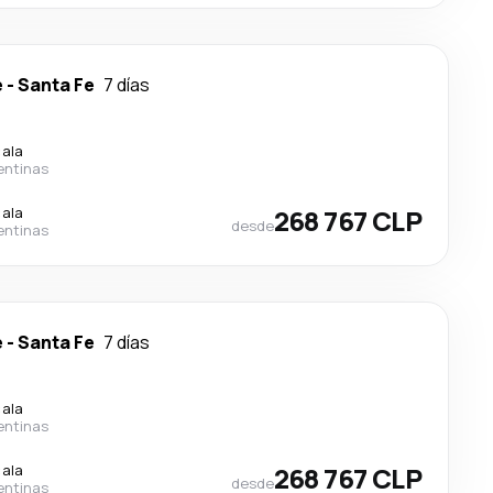
e
-
Santa Fe
7 días
cala
entinas
cala
268 767 CLP
desde
entinas
e
-
Santa Fe
7 días
cala
entinas
cala
268 767 CLP
desde
entinas