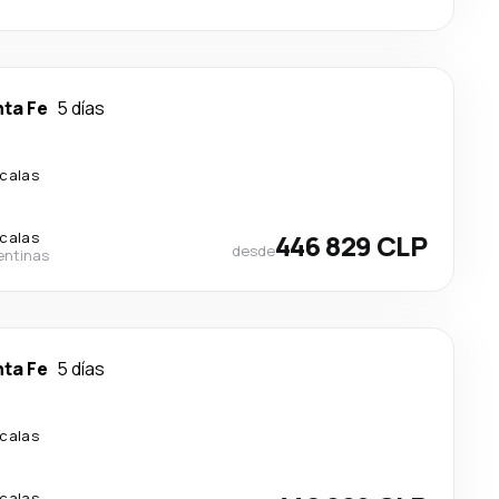
ta Fe
5 días
calas
calas
446 829 CLP
desde
entinas
ta Fe
5 días
calas
calas