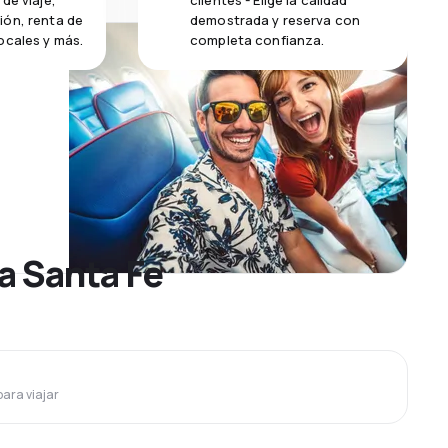
de viaje,
clientes - Elige la calidad
ión, renta de
demostrada y reserva con
ocales y más.
completa confianza.
a Santa Fe
para viajar