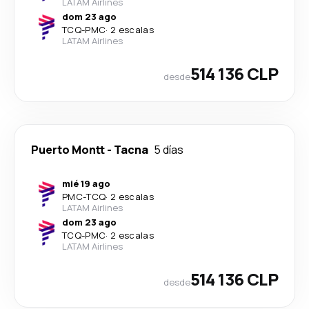
LATAM Airlines
dom 23 ago
TCQ
-
PMC
·
2 escalas
LATAM Airlines
514 136 CLP
desde
Puerto Montt
-
Tacna
5 días
mié 19 ago
PMC
-
TCQ
·
2 escalas
LATAM Airlines
dom 23 ago
TCQ
-
PMC
·
2 escalas
LATAM Airlines
514 136 CLP
desde