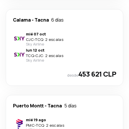
Calama
-
Tacna
6 días
mié 07 oct
CJC
-
TCQ
·
2 escalas
Sky Airline
lun 12 oct
TCQ
-
CJC
·
2 escalas
Sky Airline
453 621 CLP
desde
Puerto Montt
-
Tacna
5 días
mié 19 ago
PMC
-
TCQ
·
2 escalas