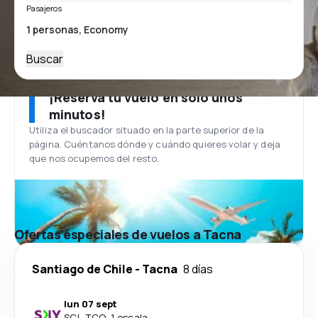
Pasajeros
Buscar
¡Reserva tu vuelo en solo unos
minutos!
Utiliza el buscador situado en la parte superior de la
página. Cuéntanos dónde y cuándo quieres volar y deja
que nos ocupemos del resto.
Ofertas especiales de vuelos a Tacna
Santiago de Chile
-
Tacna
8 días
lun 07 sept
SCL
-
TCQ
·
1 escala