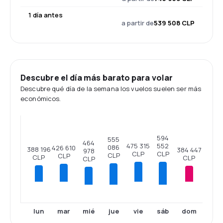
1 día antes
a partir de
539 508 CLP
Descubre el día más barato para volar
Descubre qué día de la semana los vuelos suelen ser más
económicos.
594
555
464
475 315
552
086
426 610
388 196
384 447
978
CLP
CLP
CLP
CLP
CLP
CLP
CLP
lun
mar
vie
dom
mié
jue
sáb