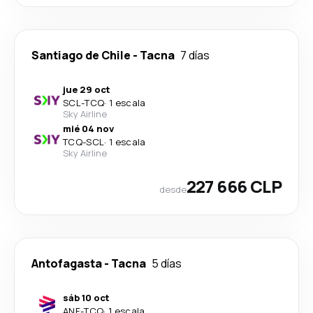
Santiago de Chile
-
Tacna
7 días
jue 29 oct
SCL
-
TCQ
·
1 escala
Sky Airline
mié 04 nov
TCQ
-
SCL
·
1 escala
Sky Airline
227 666 CLP
desde
Antofagasta
-
Tacna
5 días
sáb 10 oct
ANF
-
TCQ
·
1 escala