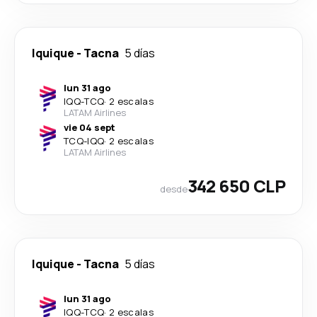
Iquique
-
Tacna
5 días
lun 31 ago
IQQ
-
TCQ
·
2 escalas
LATAM Airlines
vie 04 sept
TCQ
-
IQQ
·
2 escalas
LATAM Airlines
342 650 CLP
desde
Iquique
-
Tacna
5 días
lun 31 ago
IQQ
-
TCQ
·
2 escalas