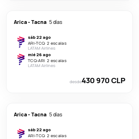
Arica
-
Tacna
5 días
sáb 22 ago
ARI
-
TCQ
·
2 escalas
LATAM Airlines
mié 26 ago
TCQ
-
ARI
·
2 escalas
LATAM Airlines
430 970 CLP
desde
Arica
-
Tacna
5 días
sáb 22 ago
ARI
-
TCQ
·
2 escalas