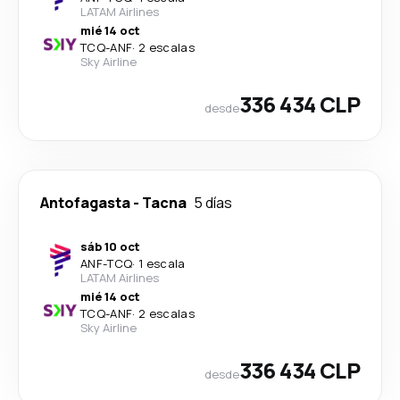
LATAM Airlines
mié 14 oct
TCQ
-
ANF
·
2 escalas
Sky Airline
336 434 CLP
desde
Antofagasta
-
Tacna
5 días
sáb 10 oct
ANF
-
TCQ
·
1 escala
LATAM Airlines
mié 14 oct
TCQ
-
ANF
·
2 escalas
Sky Airline
336 434 CLP
desde