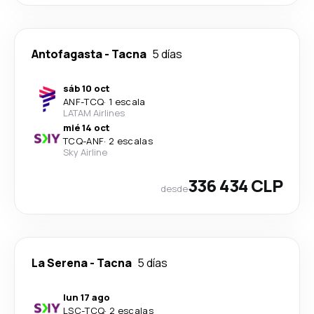
Antofagasta
-
Tacna
5 días
sáb 10 oct
ANF
-
TCQ
·
1 escala
LATAM Airlines
mié 14 oct
TCQ
-
ANF
·
2 escalas
Sky Airline
336 434 CLP
desde
La Serena
-
Tacna
5 días
lun 17 ago
LSC
-
TCQ
·
2 escalas