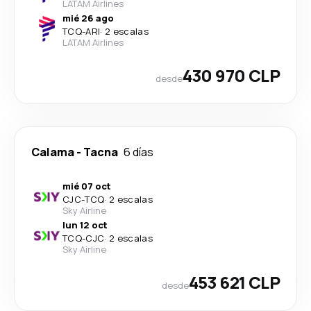
LATAM Airlines
mié 26 ago
TCQ
-
ARI
·
2 escalas
LATAM Airlines
430 970 CLP
desde
Calama
-
Tacna
6 días
mié 07 oct
CJC
-
TCQ
·
2 escalas
Sky Airline
lun 12 oct
TCQ
-
CJC
·
2 escalas
Sky Airline
453 621 CLP
desde