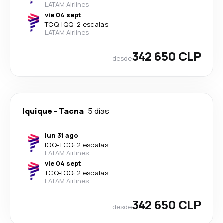
LATAM Airlines
vie 04 sept
TCQ
-
IQQ
·
2 escalas
LATAM Airlines
342 650 CLP
desde
Iquique
-
Tacna
5 días
lun 31 ago
IQQ
-
TCQ
·
2 escalas
LATAM Airlines
vie 04 sept
TCQ
-
IQQ
·
2 escalas
LATAM Airlines
342 650 CLP
desde