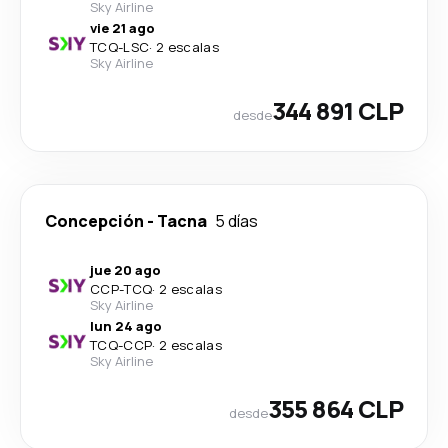
Sky Airline
vie 21 ago
TCQ
-
LSC
·
2 escalas
Sky Airline
344 891 CLP
desde
Concepción
-
Tacna
5 días
jue 20 ago
CCP
-
TCQ
·
2 escalas
Sky Airline
lun 24 ago
TCQ
-
CCP
·
2 escalas
Sky Airline
355 864 CLP
desde