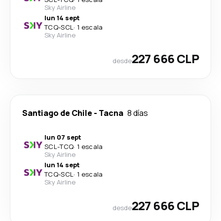
Sky Airline
lun 14 sept
TCQ
-
SCL
·
1 escala
Sky Airline
227 666 CLP
desde
Santiago de Chile
-
Tacna
8 días
lun 07 sept
SCL
-
TCQ
·
1 escala
Sky Airline
lun 14 sept
TCQ
-
SCL
·
1 escala
Sky Airline
227 666 CLP
desde