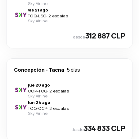
Sky Airline
vie 21 ago
TCQ
-
LSC
·
2 escalas
Sky Airline
312 887 CLP
desde
Concepción
-
Tacna
5 días
jue 20 ago
CCP
-
TCQ
·
2 escalas
Sky Airline
lun 24 ago
TCQ
-
CCP
·
2 escalas
Sky Airline
334 833 CLP
desde