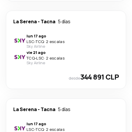
La Serena
-
Tacna
5 días
lun 17 ago
LSC
-
TCQ
·
2 escalas
Sky Airline
vie 21 ago
TCQ
-
LSC
·
2 escalas
Sky Airline
344 891 CLP
desde
La Serena
-
Tacna
5 días
lun 17 ago
LSC
-
TCQ
·
2 escalas