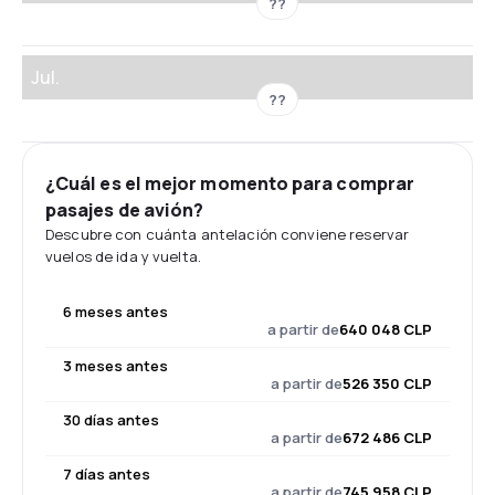
??
Jul.
??
¿Cuál es el mejor momento para comprar
pasajes de avión?
Descubre con cuánta antelación conviene reservar
vuelos de ida y vuelta.
6 meses antes
a partir de
640 048 CLP
3 meses antes
a partir de
526 350 CLP
30 días antes
a partir de
672 486 CLP
7 días antes
a partir de
745 958 CLP