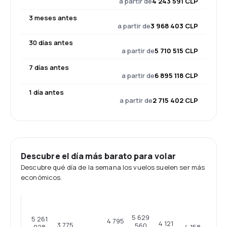
a partir de
4 243 591 CLP
3 meses antes
a partir de
3 968 403 CLP
30 días antes
a partir de
5 710 515 CLP
7 días antes
a partir de
6 895 118 CLP
1 día antes
a partir de
2 715 402 CLP
Descubre el día más barato para volar
Descubre qué día de la semana los vuelos suelen ser más
económicos.
5 629
5 261
4 795
4 121
3 775
560
4 158