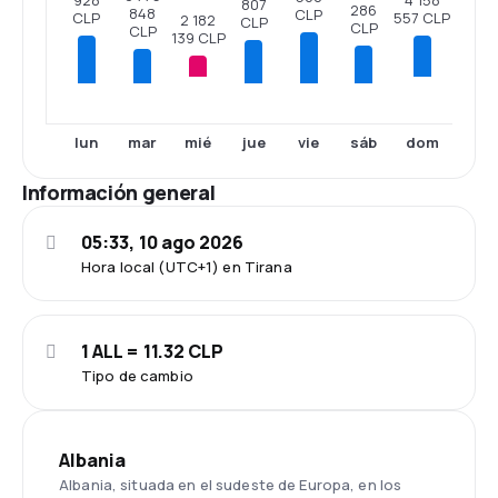
928
807
286
848
CLP
557 CLP
CLP
2 182
CLP
CLP
CLP
139 CLP
mié
dom
lun
mar
jue
vie
sáb
Información general
05:33, 10 ago 2026
Hora local (UTC+1) en Tirana
1 ALL = 11.32 CLP
Tipo de cambio
Albania
Albania, situada en el sudeste de Europa, en los