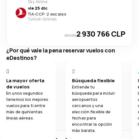
Sky Airline
vie 25 dic
TIA
-
CCP
·
2 escalas
Turkish Airlines
2 930 766 CLP
desde
¿Por qué vale la pena reservar vuelos con
eDestinos?
La mayor oferta
Búsqueda flexible
de vuelos
Extiende tu
En unos segundos
búsqueda para incluir
tenemos los mejores
aeropuertos
vuelos para ti entre
cercanos y una
más de quinientas
elección flexible de
líneas aéreas.
fechas para
encontrar la opción
más barata.