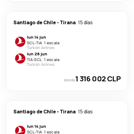
Santiago de Chile
-
Tirana
15 días
lun 14 jun
SCL
-
TIA
·
1 escala
Turkish Airlines
lun 28 jun
TIA
-
SCL
·
1 escala
Turkish Airlines
1 316 002 CLP
desde
Santiago de Chile
-
Tirana
15 días
lun 14 jun
SCL
-
TIA
·
1 escala