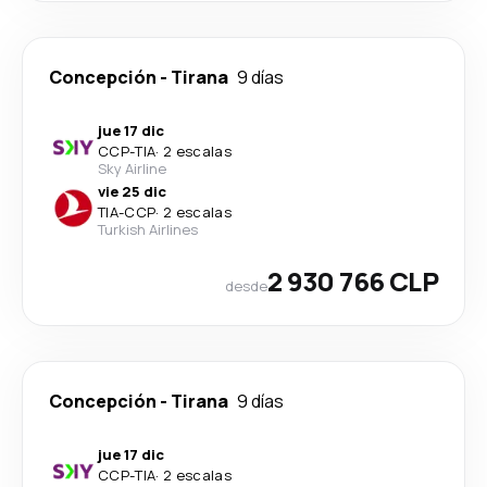
Concepción
-
Tirana
9 días
jue 17 dic
CCP
-
TIA
·
2 escalas
Sky Airline
vie 25 dic
TIA
-
CCP
·
2 escalas
Turkish Airlines
2 930 766 CLP
desde
Concepción
-
Tirana
9 días
jue 17 dic
CCP
-
TIA
·
2 escalas