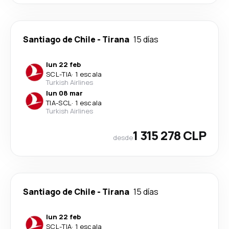
Santiago de Chile
-
Tirana
15 días
lun 22 feb
SCL
-
TIA
·
1 escala
Turkish Airlines
lun 08 mar
TIA
-
SCL
·
1 escala
Turkish Airlines
1 315 278 CLP
desde
Santiago de Chile
-
Tirana
15 días
lun 22 feb
SCL
-
TIA
·
1 escala