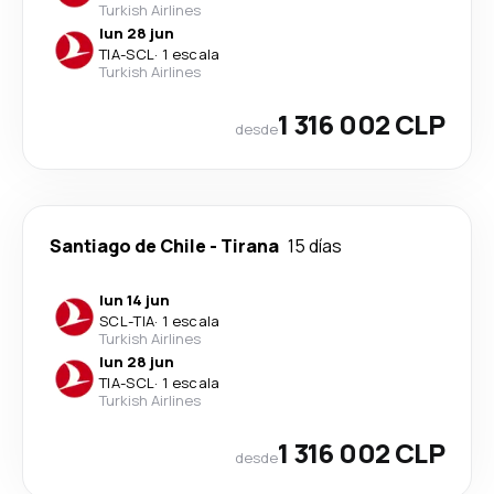
Turkish Airlines
lun 28 jun
TIA
-
SCL
·
1 escala
Turkish Airlines
1 316 002 CLP
desde
Santiago de Chile
-
Tirana
15 días
lun 14 jun
SCL
-
TIA
·
1 escala
Turkish Airlines
lun 28 jun
TIA
-
SCL
·
1 escala
Turkish Airlines
1 316 002 CLP
desde