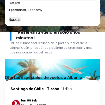
Pasajeros
Buscar
¡Reserva tu vuelo en solo unos
minutos!
Utiliza el buscador situado en la parte superior de la
página. Cuéntanos dónde y cuándo quieres volar y deja
que nos ocupemos del resto.
Ofertas especiales de vuelos a Albania
Santiago de Chile
-
Tirana
11 días
lun 08 feb
SCL
-
TIA
·
1 escala