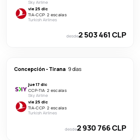
Sky Airline
vie 25 dic
TIA
-
CCP
·
2 escalas
Turkish Airlines
2 503 461 CLP
desde
Concepción
-
Tirana
9 días
jue 17 dic
CCP
-
TIA
·
2 escalas
Sky Airline
vie 25 dic
TIA
-
CCP
·
2 escalas
Turkish Airlines
2 930 766 CLP
desde