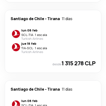
Santiago de Chile
-
Tirana
11 días
lun 08 feb
SCL
-
TIA
·
1 escala
Turkish Airlines
jue 18 feb
TIA
-
SCL
·
1 escala
Turkish Airlines
1 315 278 CLP
desde
Santiago de Chile
-
Tirana
11 días
lun 08 feb
SCL
-
TIA
·
1 escala