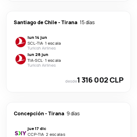
Santiago de Chile
-
Tirana
15 días
lun 14 jun
SCL
-
TIA
·
1 escala
Turkish Airlines
lun 28 jun
TIA
-
SCL
·
1 escala
Turkish Airlines
1 316 002 CLP
desde
Concepción
-
Tirana
9 días
jue 17 dic
CCP
-
TIA
·
2 escalas