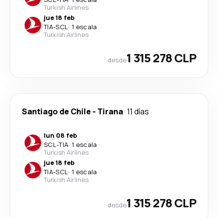
Turkish Airlines
jue 18 feb
TIA
-
SCL
·
1 escala
Turkish Airlines
1 315 278 CLP
desde
Santiago de Chile
-
Tirana
11 días
lun 08 feb
SCL
-
TIA
·
1 escala
Turkish Airlines
jue 18 feb
TIA
-
SCL
·
1 escala
Turkish Airlines
1 315 278 CLP
desde