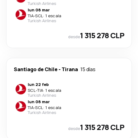
Turkish Airlines
lun 08 mar
TIA
-
SCL
·
1 escala
Turkish Airlines
1 315 278 CLP
desde
Santiago de Chile
-
Tirana
15 días
lun 22 feb
SCL
-
TIA
·
1 escala
Turkish Airlines
lun 08 mar
TIA
-
SCL
·
1 escala
Turkish Airlines
1 315 278 CLP
desde