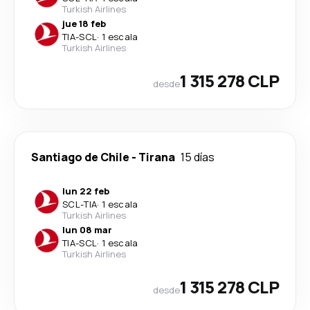
Turkish Airlines
jue 18 feb
TIA
-
SCL
·
1 escala
Turkish Airlines
1 315 278 CLP
desde
Santiago de Chile
-
Tirana
15 días
lun 22 feb
SCL
-
TIA
·
1 escala
Turkish Airlines
lun 08 mar
TIA
-
SCL
·
1 escala
Turkish Airlines
1 315 278 CLP
desde