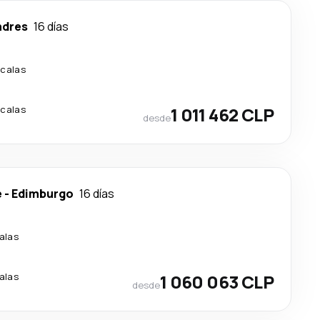
ndres
16 días
scalas
scalas
1 011 462 CLP
desde
e
-
Edimburgo
16 días
alas
alas
1 060 063 CLP
desde