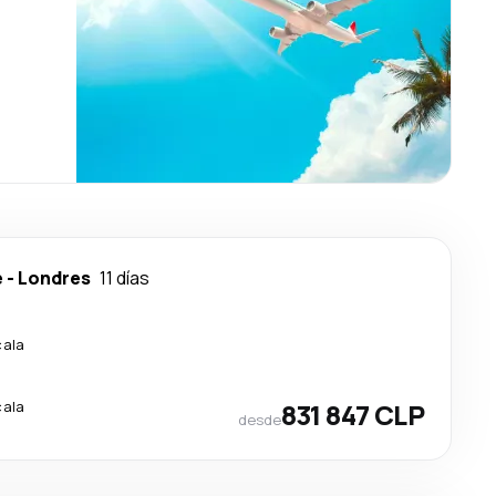
e
-
Londres
11 días
cala
cala
831 847 CLP
desde