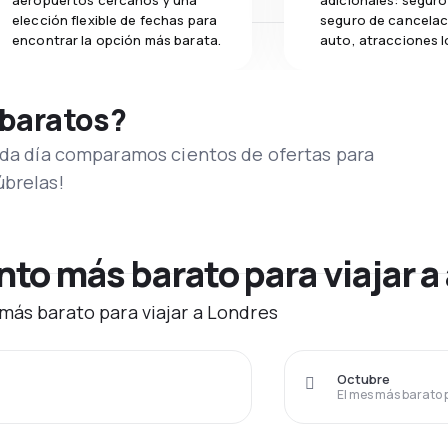
aeropuertos cercanos y una
adicionales: seguro 
elección flexible de fechas para
seguro de cancelac
encontrar la opción más barata.
auto, atracciones l
 baratos?
Cada día comparamos cientos de ofertas para
úbrelas!
o más barato para viajar a
más barato para viajar a Londres
Octubre
El mes más barato 