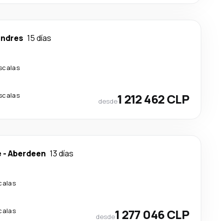
ndres
15 días
scalas
scalas
1 212 462 CLP
desde
e
-
Aberdeen
13 días
calas
calas
1 277 046 CLP
desde