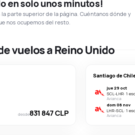
lo en solo unos minutos!
n la parte superior de la página. Cuéntanos dónde y
que nos ocupemos del resto.
de vuelos a Reino Unido
Santiago de Chil
jue 29 oct
SCL
-
LHR
·
1 es
Avianca
dom 08 nov
831 847 CLP
LHR
-
SCL
·
1 es
desde
Avianca