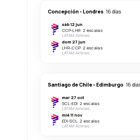
Concepción
-
Londres
16 días
sáb 12 jun
CCP
-
LHR
·
2 escalas
LATAM Airlines
dom 27 jun
LHR
-
CCP
·
2 escalas
LATAM Airlines
Santiago de Chile
-
Edimburgo
16 día
mar 27 oct
SCL
-
EDI
·
2 escalas
LATAM Airlines
mié 11 nov
EDI
-
SCL
·
2 escalas
LATAM Airlines