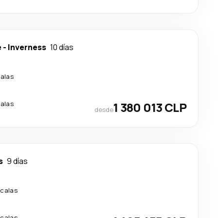
e
-
Inverness
10 días
alas
alas
1 380 013 CLP
desde
s
9 días
scalas
scalas