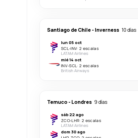
Santiago de Chile
-
Inverness
10 días
lun 05 oct
SCL
-
INV
·
2 escalas
LATAM Airlines
mié 14 oct
INV
-
SCL
·
2 escalas
British Airways
Temuco
-
Londres
9 días
sáb 22 ago
ZCO
-
LHR
·
2 escalas
LATAM Airlines
dom 30 ago
LHR
-
ZCO
·
2 escalas