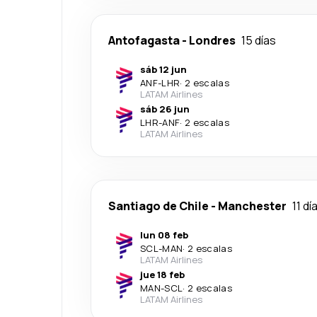
Antofagasta
-
Londres
15 días
sáb 12 jun
ANF
-
LHR
·
2 escalas
LATAM Airlines
sáb 26 jun
LHR
-
ANF
·
2 escalas
LATAM Airlines
Santiago de Chile
-
Manchester
11 dí
lun 08 feb
SCL
-
MAN
·
2 escalas
LATAM Airlines
jue 18 feb
MAN
-
SCL
·
2 escalas
LATAM Airlines