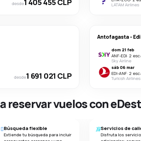
1 405 455 CLP
desde
LATAM Airlines
Antofagasta
-
Ed
dom 21 feb
ANF
-
EDI
·
2 esc
Sky Airline
sáb 06 mar
1 691 021 CLP
EDI
-
ANF
·
2 esc
desde
Turkish Airlines
na reservar vuelos con eDes
Búsqueda flexible
Servicios de cal
Extiende tu búsqueda para incluir
Disfruta los servici