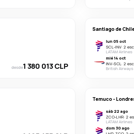
Santiago de Chil
lun 05 oct
SCL
-
INV
·
2 esc
LATAM Airlines
mié 14 oct
1 380 013 CLP
INV
-
SCL
·
2 esc
desde
British Airways
Temuco
-
Londre
sáb 22 ago
ZCO
-
LHR
·
2 e
LATAM Airlines
dom 30 ago
LHR
-
ZCO
·
2 e