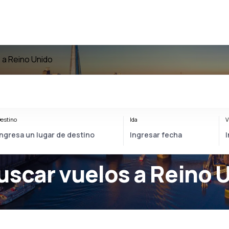
 a Reino Unido
estino
Ida
V
uscar vuelos a Reino 