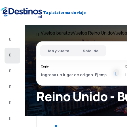
Tu plataforma de viaje
Vuelos baratos
Vuelos Reino Unido
Vuelos
Vuelo+Hotel
Ida y vuelta
Solo ida
Vuelos
baratos
Orgien
D
Viajes
Alojamientos
Reino Unido - B
Ofertas
Completa
el viaje