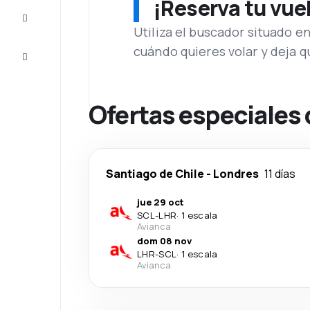
¡Reserva tu vue
Inspiración
y consejos
Utiliza el buscador situado e
cuándo quieres volar y deja 
Atención
al cliente
Ofertas especiales 
Santiago de Chile
-
Londres
11 días
jue 29 oct
SCL
-
LHR
·
1 escala
Avianca
dom 08 nov
LHR
-
SCL
·
1 escala
Avianca