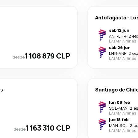
Antofagasta
-
Lo
sáb 12 jun
ANF
-
LHR
·
2 es
LATAM Airlines
sáb 26 jun
1 108 879 CLP
LHR
-
ANF
·
2 es
desde
LATAM Airlines
as
Santiago de Chil
lun 08 feb
SCL
-
MAN
·
2 e
LATAM Airlines
jue 18 feb
1 163 310 CLP
MAN
-
SCL
·
2 e
desde
LATAM Airlines