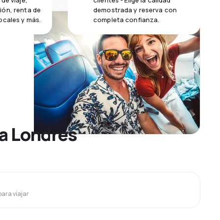
de viaje,
clientes - Elige la calidad
ión, renta de
demostrada y reserva con
ocales y más.
completa confianza.
 a Londres
para viajar