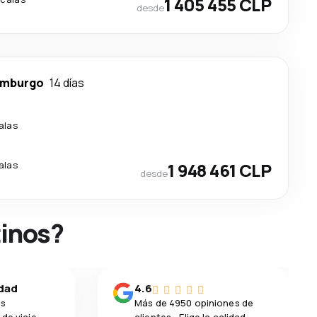
1 405 455 CLP
desde
imburgo
14 días
alas
alas
1 948 461 CLP
desde
tinos?
idad
4.6
os
Más de 4950 opiniones de