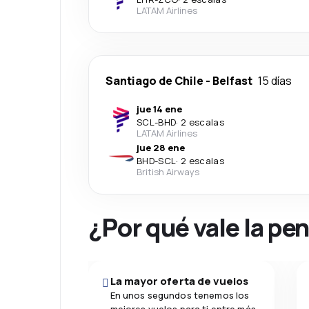
LATAM Airlines
Santiago de Chile
-
Belfast
15 días
jue 14 ene
SCL
-
BHD
·
2 escalas
LATAM Airlines
jue 28 ene
BHD
-
SCL
·
2 escalas
British Airways
¿Por qué vale la pe
La mayor oferta de vuelos
En unos segundos tenemos los