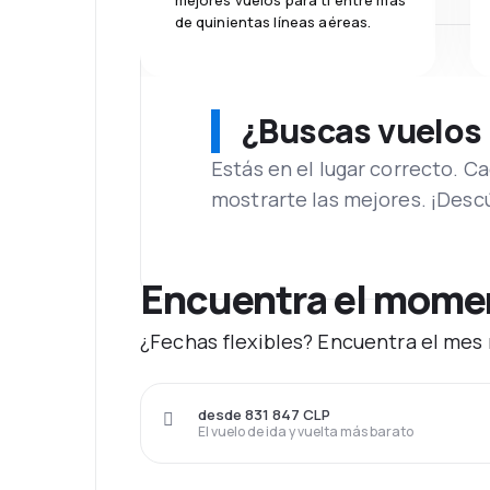
mejores vuelos para ti entre más
de quinientas líneas aéreas.
¿Buscas vuelos
Estás en el lugar correcto. 
mostrarte las mejores. ¡Desc
Encuentra el moment
¿Fechas flexibles? Encuentra el mes 
desde 831 847 CLP
El vuelo de ida y vuelta más barato