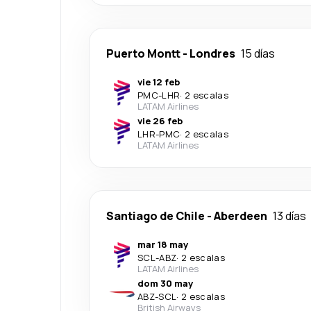
Puerto Montt
-
Londres
15 días
vie 12 feb
PMC
-
LHR
·
2 escalas
LATAM Airlines
vie 26 feb
LHR
-
PMC
·
2 escalas
LATAM Airlines
Santiago de Chile
-
Aberdeen
13 días
mar 18 may
SCL
-
ABZ
·
2 escalas
LATAM Airlines
dom 30 may
ABZ
-
SCL
·
2 escalas
British Airways