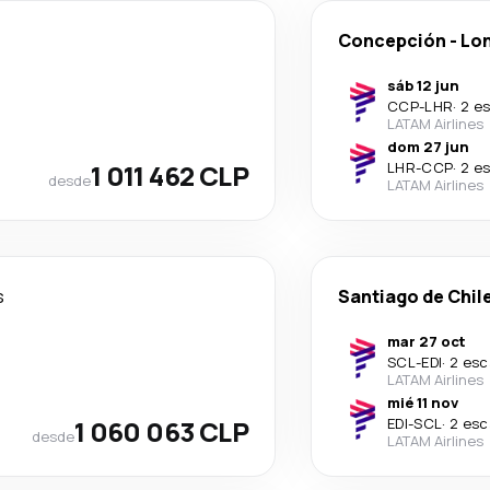
Concepción
-
Lo
sáb 12 jun
CCP
-
LHR
·
2 e
LATAM Airlines
dom 27 jun
1 011 462 CLP
LHR
-
CCP
·
2 e
desde
LATAM Airlines
s
Santiago de Chil
mar 27 oct
SCL
-
EDI
·
2 esc
LATAM Airlines
mié 11 nov
1 060 063 CLP
EDI
-
SCL
·
2 esc
desde
LATAM Airlines