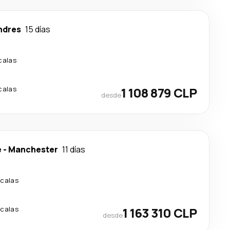
ndres
15 días
calas
calas
1 108 879 CLP
desde
e
-
Manchester
11 días
scalas
scalas
1 163 310 CLP
desde