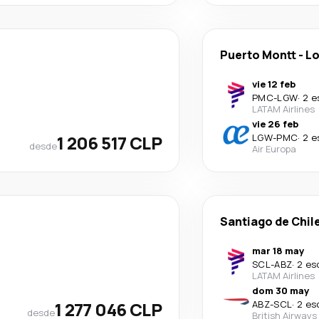
Puerto Montt
-
Lo
vie 12 feb
PMC
-
LGW
·
2 e
LATAM Airlines
vie 26 feb
1 206 517 CLP
LGW
-
PMC
·
2 e
desde
Air Europa
Santiago de Chil
mar 18 may
SCL
-
ABZ
·
2 es
LATAM Airlines
dom 30 may
1 277 046 CLP
ABZ
-
SCL
·
2 es
desde
British Airways