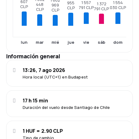
607
1 557
1 554
955
1 372
448
969
CLP
791 CLP
030 CLP
CLP
791 CLP
CLP
CLP
vie
sáb
dom
lun
mar
mié
jue
Información general
13:26, 7 ago 2026
Hora local (UTC+1) en Budapest
17 h 15 min
Duración del vuelo desde Santiago de Chile
1 HUF = 2.90 CLP
Tipo de cambio