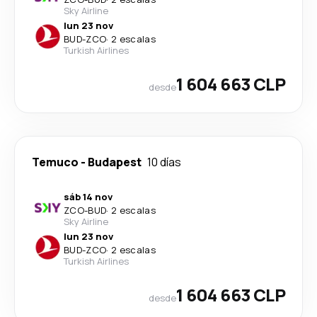
Sky Airline
lun 23 nov
BUD
-
ZCO
·
2 escalas
Turkish Airlines
1 604 663 CLP
desde
Temuco
-
Budapest
10 días
sáb 14 nov
ZCO
-
BUD
·
2 escalas
Sky Airline
lun 23 nov
BUD
-
ZCO
·
2 escalas
Turkish Airlines
1 604 663 CLP
desde