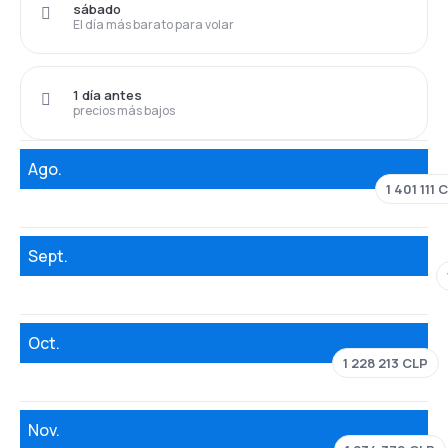
sábado
El día más barato para volar
1 día antes
precios más bajos
Ago.
1 401 111 
Sept.
Oct.
1 228 213 CLP
Nov.