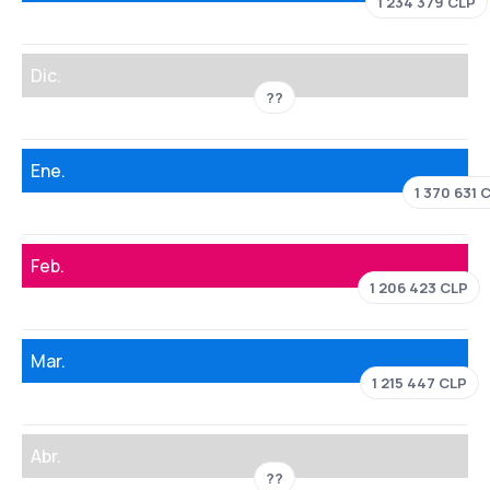
1 234 379 CLP
Dic.
??
Ene.
1 370 631 
Feb.
1 206 423 CLP
Mar.
1 215 447 CLP
Abr.
??