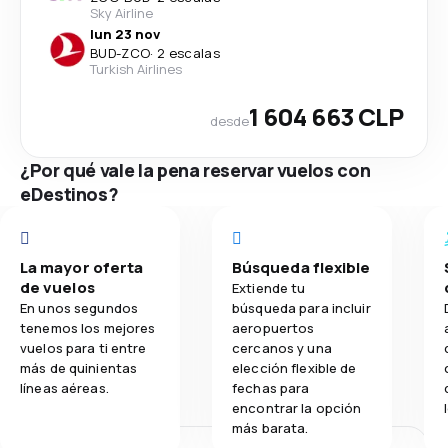
Sky Airline
lun 23 nov
BUD
-
ZCO
·
2 escalas
Turkish Airlines
1 604 663 CLP
desde
¿Por qué vale la pena reservar vuelos con
eDestinos?
La mayor oferta
Búsqueda flexible
de vuelos
Extiende tu
En unos segundos
búsqueda para incluir
tenemos los mejores
aeropuertos
vuelos para ti entre
cercanos y una
más de quinientas
elección flexible de
líneas aéreas.
fechas para
encontrar la opción
más barata.