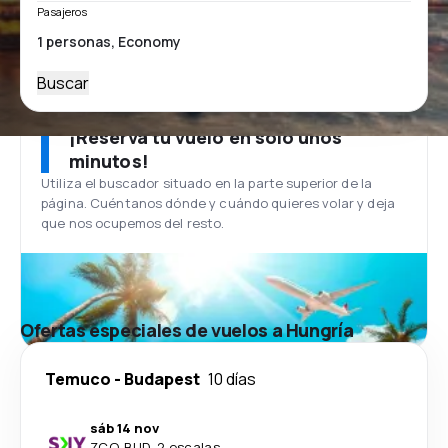
Pasajeros
Buscar
¡Reserva tu vuelo en solo unos
minutos!
Utiliza el buscador situado en la parte superior de la
página. Cuéntanos dónde y cuándo quieres volar y deja
que nos ocupemos del resto.
Ofertas especiales de vuelos a Hungría
Temuco
-
Budapest
10 días
sáb 14 nov
ZCO
-
BUD
·
2 escalas