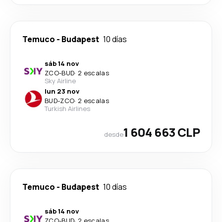
Temuco
-
Budapest
10 días
sáb 14 nov
ZCO
-
BUD
·
2 escalas
Sky Airline
lun 23 nov
BUD
-
ZCO
·
2 escalas
Turkish Airlines
1 604 663 CLP
desde
Temuco
-
Budapest
10 días
sáb 14 nov
ZCO
-
BUD
·
2 escalas