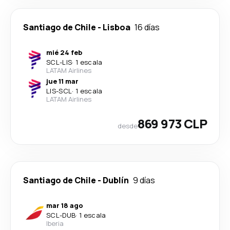
Santiago de Chile
-
Lisboa
16 días
mié 24 feb
SCL
-
LIS
·
1 escala
LATAM Airlines
jue 11 mar
LIS
-
SCL
·
1 escala
LATAM Airlines
869 973 CLP
desde
Santiago de Chile
-
Dublín
9 días
mar 18 ago
SCL
-
DUB
·
1 escala
Iberia