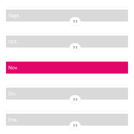
Sept.
??
Oct.
??
Nov.
Dic.
??
Ene.
??