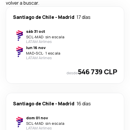
volver a buscar.
Santiago de Chile
-
Madrid
17 días
sáb 31 oct
SCL
-
MAD
·
sin escala
LATAM Airlines
lun 16 nov
MAD
-
SCL
·
1 escala
LATAM Airlines
546 739 CLP
desde
Santiago de Chile
-
Madrid
16 días
dom 01 nov
SCL
-
MAD
·
sin escala
LATAM Airlines