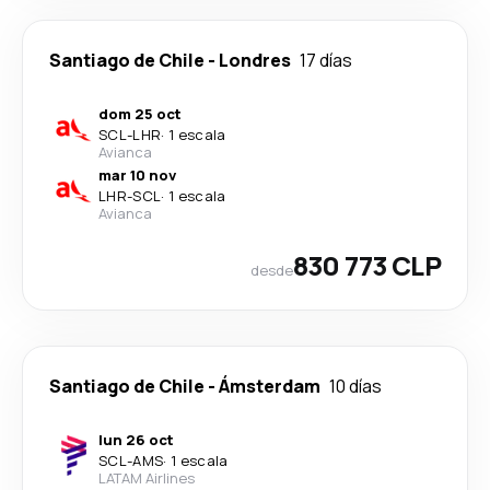
Santiago de Chile
-
Londres
17 días
dom 25 oct
SCL
-
LHR
·
1 escala
Avianca
mar 10 nov
LHR
-
SCL
·
1 escala
Avianca
830 773 CLP
desde
Santiago de Chile
-
Ámsterdam
10 días
lun 26 oct
SCL
-
AMS
·
1 escala
LATAM Airlines