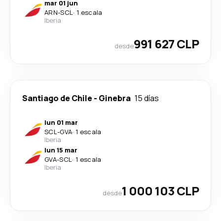
mar 01 jun
ARN
-
SCL
·
1 escala
Iberia
991 627 CLP
desde
Santiago de Chile
-
Ginebra
15 días
lun 01 mar
SCL
-
GVA
·
1 escala
Iberia
lun 15 mar
GVA
-
SCL
·
1 escala
Iberia
1 000 103 CLP
desde