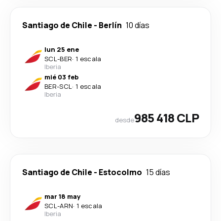
Santiago de Chile
-
Berlín
10 días
lun 25 ene
SCL
-
BER
·
1 escala
Iberia
mié 03 feb
BER
-
SCL
·
1 escala
Iberia
985 418 CLP
desde
Santiago de Chile
-
Estocolmo
15 días
mar 18 may
SCL
-
ARN
·
1 escala
Iberia