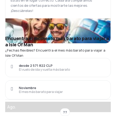
Estás en el lugar correcto. Cada día comparamos
cientos de ofertas para mostrarte las mejores.
¡Descúbrelas!
Encuentra el momento más barato para viajar a
a Isle Of Man
¿Fechas flexibles? Encuentra el mes más barato para viajar a
Isle Of Man
desde 2 571 822 CLP
El vuelo de ida y vuelta más barato
Noviembre
El mes más barato para viajar
Ago.
??