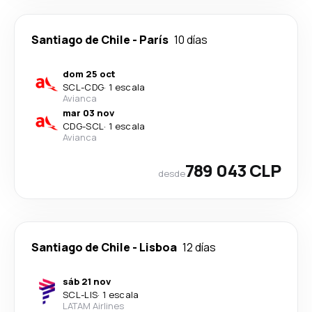
Santiago de Chile
-
París
10 días
dom 25 oct
SCL
-
CDG
·
1 escala
Avianca
mar 03 nov
CDG
-
SCL
·
1 escala
Avianca
789 043 CLP
desde
Santiago de Chile
-
Lisboa
12 días
sáb 21 nov
SCL
-
LIS
·
1 escala
LATAM Airlines