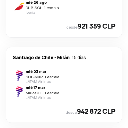
mié 26 ago
DUB
-
SCL
·
1 escala
Iberia
921 359 CLP
desde
Santiago de Chile
-
Milán
15 días
mié 03 mar
SCL
-
MXP
·
1 escala
LATAM Airlines
mié 17 mar
MXP
-
SCL
·
1 escala
LATAM Airlines
942 872 CLP
desde