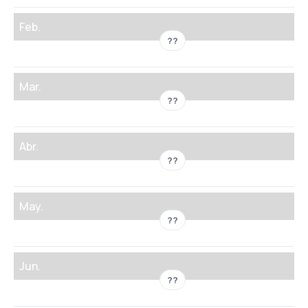
Feb.
??
Mar.
??
Abr.
??
May.
??
Jun.
??