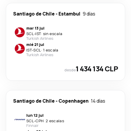
Santiago de Chile
-
Estambul
9 días
mar 13 jul
SCL
-
IST
·
sin escala
Turkish Airlines
mié 21 jul
IST
-
SCL
·
1 escala
Turkish Airlines
1 434 134 CLP
desde
Santiago de Chile
-
Copenhagen
14 días
lun 12 jul
SCL
-
CPH
·
2 escalas
Finnair