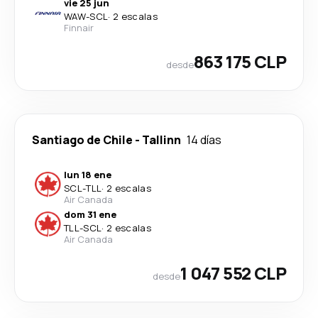
vie 25 jun
WAW
-
SCL
·
2 escalas
Finnair
863 175 CLP
desde
Santiago de Chile
-
Tallinn
14 días
lun 18 ene
SCL
-
TLL
·
2 escalas
Air Canada
dom 31 ene
TLL
-
SCL
·
2 escalas
Air Canada
1 047 552 CLP
desde