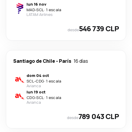
lun 16 nov
MAD
-
SCL
·
1 escala
LATAM Airlines
546 739 CLP
desde
Santiago de Chile
-
París
16 días
dom 04 oct
SCL
-
CDG
·
1 escala
Avianca
lun 19 oct
CDG
-
SCL
·
1 escala
Avianca
789 043 CLP
desde