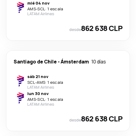
mié 04 nov
AMS
-
SCL
·
1 escala
LATAM Airlines
862 638 CLP
desde
Santiago de Chile
-
Ámsterdam
10 días
sáb 21 nov
SCL
-
AMS
·
1 escala
LATAM Airlines
lun 30 nov
AMS
-
SCL
·
1 escala
LATAM Airlines
862 638 CLP
desde