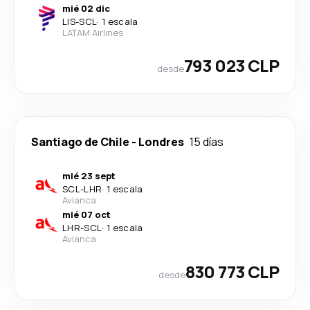
mié 02 dic
LIS
-
SCL
·
1 escala
LATAM Airlines
793 023 CLP
desde
Santiago de Chile
-
Londres
15 días
mié 23 sept
SCL
-
LHR
·
1 escala
Avianca
mié 07 oct
LHR
-
SCL
·
1 escala
Avianca
830 773 CLP
desde