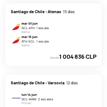
Santiago de Chile
-
Atenas
15 días
mar 01 jun
SCL
-
ATH
·
1 escala
Iberia
mar 15 jun
ATH
-
SCL
·
1 escala
Iberia
1 004 836 CLP
desde
Santiago de Chile
-
Varsovia
12 días
lun 14 jun
SCL
-
WAW
·
2 escalas
Finnair