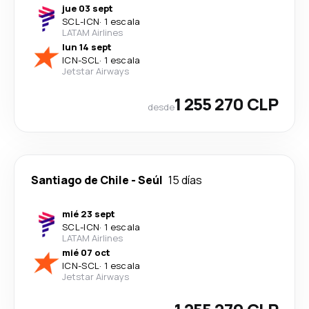
jue 03 sept
SCL
-
ICN
·
1 escala
LATAM Airlines
lun 14 sept
ICN
-
SCL
·
1 escala
Jetstar Airways
1 255 270 CLP
desde
Santiago de Chile
-
Seúl
15 días
mié 23 sept
SCL
-
ICN
·
1 escala
LATAM Airlines
mié 07 oct
ICN
-
SCL
·
1 escala
Jetstar Airways