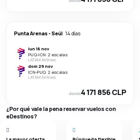
desde
Punta Arenas
-
Seúl
14 días
lun 16 nov
PUQ
-
ICN
·
2 escalas
LATAM Airlines
dom 29 nov
ICN
-
PUQ
·
2 escalas
LATAM Airlines
4 171 856 CLP
desde
¿Por qué vale la pena reservar vuelos con
eDestinos?
La mayor oferta
Búsqueda flexible