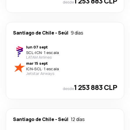
1 253 883 CLP
desde
Santiago de Chile
-
Seúl
9 días
lun 07 sept
SCL
-
ICN
·
1 escala
LATAM Airlines
mar 15 sept
ICN
-
SCL
·
1 escala
Jetstar Airways
1 253 883 CLP
desde
Santiago de Chile
-
Seúl
12 días