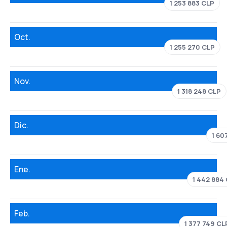
1 253 883 CLP
Oct.
1 255 270 CLP
Nov.
1 318 248 CLP
Dic.
1 60
Ene.
1 442 884
Feb.
1 377 749 CL