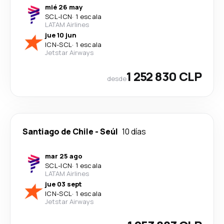
mié 26 may
SCL
-
ICN
·
1 escala
LATAM Airlines
jue 10 jun
ICN
-
SCL
·
1 escala
Jetstar Airways
1 252 830 CLP
desde
Santiago de Chile
-
Seúl
10 días
mar 25 ago
SCL
-
ICN
·
1 escala
LATAM Airlines
jue 03 sept
ICN
-
SCL
·
1 escala
Jetstar Airways