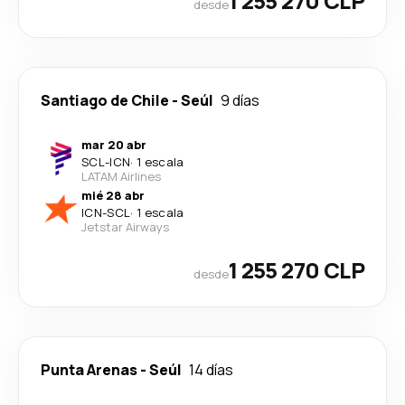
1 255 270 CLP
desde
Santiago de Chile
-
Seúl
9 días
mar 20 abr
SCL
-
ICN
·
1 escala
LATAM Airlines
mié 28 abr
ICN
-
SCL
·
1 escala
Jetstar Airways
1 255 270 CLP
desde
Punta Arenas
-
Seúl
14 días