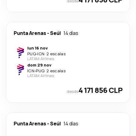
desde
Punta Arenas
-
Seúl
14 días
lun 16 nov
PUQ
-
ICN
·
2 escalas
LATAM Airlines
dom 29 nov
ICN
-
PUQ
·
2 escalas
LATAM Airlines
4 171 856 CLP
desde
Punta Arenas
-
Seúl
14 días