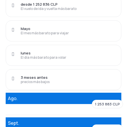
desde 1 252 836 CLP
El vuelo de ida y vuelta más barato
Mayo
El mes más barato para viajar
lunes
El día más barato para volar
3 meses antes
precios más bajos
Ago.
1 253 883 CLP
Sept.