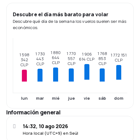
Descubre el día más barato para volar
Descubre qué día de la semana los vuelos suelen ser más
económicos.
1 880
1 770
1 768
1 730
1 906
1 598
1 772 151
644
557
853
443
614 CLP
342
CLP
CLP
CLP
CLP
CLP
CLP
vie
dom
lun
mar
mié
jue
sáb
Información general
14:32, 10 ago 2026
Hora local (UTC+9) en Seúl