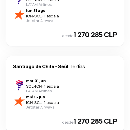
LATAM Airlines
lun 31 ago
ICN
-
SCL
·
1 escala
Jetstar Airways
1 270 285 CLP
desde
Santiago de Chile
-
Seúl
16 días
mar 01 jun
SCL
-
ICN
·
1 escala
LATAM Airlines
mié 16 jun
ICN
-
SCL
·
1 escala
Jetstar Airways
1 270 285 CLP
desde