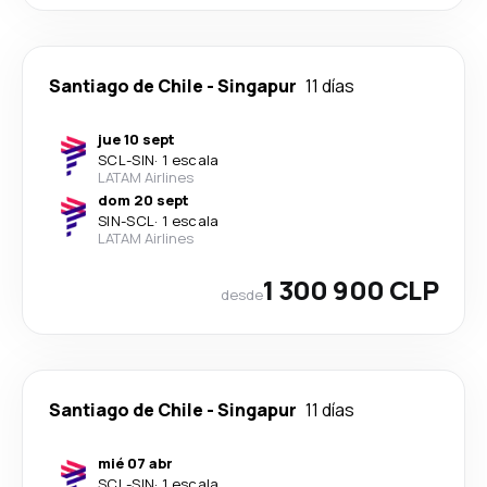
Santiago de Chile
-
Singapur
11 días
jue 10 sept
SCL
-
SIN
·
1 escala
LATAM Airlines
dom 20 sept
SIN
-
SCL
·
1 escala
LATAM Airlines
1 300 900 CLP
desde
Santiago de Chile
-
Singapur
11 días
mié 07 abr
SCL
-
SIN
·
1 escala