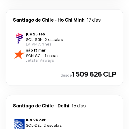
Santiago de Chile
-
Ho Chi Minh
17 días
jue 25 feb
SCL
-
SGN
·
2 escalas
LATAM Airlines
sáb 13 mar
SGN
-
SCL
·
1 escala
Jetstar Airways
1 509 626 CLP
desde
Santiago de Chile
-
Delhi
15 días
lun 26 oct
SCL
-
DEL
·
2 escalas