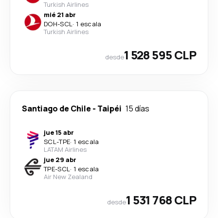
Turkish Airlines
mié 21 abr
DOH
-
SCL
·
1 escala
Turkish Airlines
1 528 595 CLP
desde
Santiago de Chile
-
Taipéi
15 días
jue 15 abr
SCL
-
TPE
·
1 escala
LATAM Airlines
jue 29 abr
TPE
-
SCL
·
1 escala
Air New Zealand
1 531 768 CLP
desde