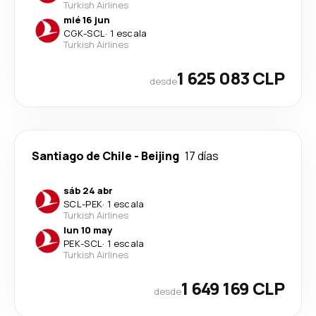
Turkish Airlines
mié 16 jun
CGK
-
SCL
·
1 escala
Turkish Airlines
1 625 083 CLP
desde
Santiago de Chile
-
Beijing
17 días
sáb 24 abr
SCL
-
PEK
·
1 escala
Turkish Airlines
lun 10 may
PEK
-
SCL
·
1 escala
Turkish Airlines
1 649 169 CLP
desde