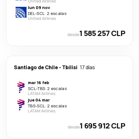
United Airlines
lun 09 nov
DEL
-
SCL
·
2 escalas
United Airlines
1 585 257 CLP
desde
Santiago de Chile
-
Tbilisi
17 días
mar 16 feb
SCL
-
TBS
·
2 escalas
LATAM Airlines
jue 04 mar
TBS
-
SCL
·
2 escalas
LATAM Airlines
1 695 912 CLP
desde