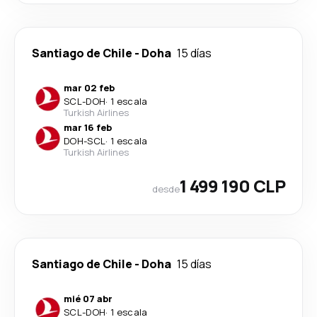
Santiago de Chile
-
Doha
15 días
mar 02 feb
SCL
-
DOH
·
1 escala
Turkish Airlines
mar 16 feb
DOH
-
SCL
·
1 escala
Turkish Airlines
1 499 190 CLP
desde
Santiago de Chile
-
Doha
15 días
mié 07 abr
SCL
-
DOH
·
1 escala