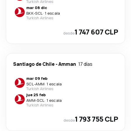
Turkish Airlines
mar 08 dic
BKK
-
SCL
·
1 escala
Turkish Airlines
1 747 607 CLP
desde
Santiago de Chile
-
Amman
17 días
mar 09 feb
SCL
-
AMM
·
1 escala
Turkish Airlines
jue 25 feb
AMM
-
SCL
·
1 escala
Turkish Airlines
1 793 755 CLP
desde