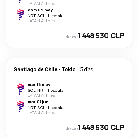
LATAM Airlines
dom 09 may
NRT
-
SCL
·
1 escala
LATAM Airlines
1 448 530 CLP
desde
Santiago de Chile
-
Tokio
15 días
mar 18 may
SCL
-
NRT
·
1 escala
LATAM Airlines
mar 01 jun
NRT
-
SCL
·
1 escala
LATAM Airlines
1 448 530 CLP
desde