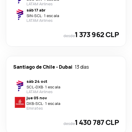
LATAM Airlines
sáb 17 abr
SIN
-
SCL
·
1 escala
LATAM Airlines
1 373 962 CLP
desde
Santiago de Chile
-
Dubai
13 días
sáb 24 oct
SCL
-
DXB
·
1 escala
LATAM Airlines
jue 05 nov
DXB
-
SCL
·
1 escala
Emirates
1 430 787 CLP
desde