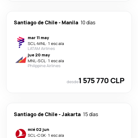
Santiago de Chile
-
Manila
10 días
mar 11 may
SCL
-
MNL
·
1 escala
LATAM Airlines
jue 20 may
MNL
-
SCL
·
1 escala
Philippine Airlines
1 575 770 CLP
desde
Santiago de Chile
-
Jakarta
15 días
mié 02 jun
SCL
-
CGK
·
1 escala