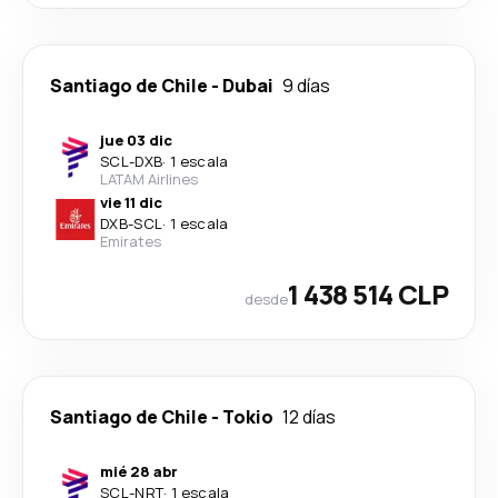
Santiago de Chile
-
Dubai
9 días
jue 03 dic
SCL
-
DXB
·
1 escala
LATAM Airlines
vie 11 dic
DXB
-
SCL
·
1 escala
Emirates
1 438 514 CLP
desde
Santiago de Chile
-
Tokio
12 días
mié 28 abr
SCL
-
NRT
·
1 escala