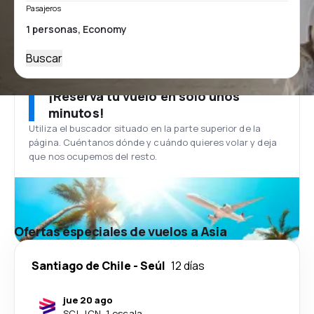
Pasajeros
Buscar
¡Reserva tu vuelo en solo unos
minutos!
Utiliza el buscador situado en la parte superior de la
página. Cuéntanos dónde y cuándo quieres volar y deja
que nos ocupemos del resto.
Ofertas especiales de vuelos a Asia
Santiago de Chile
-
Seúl
12 días
jue 20 ago
SCL
-
ICN
·
1 escala