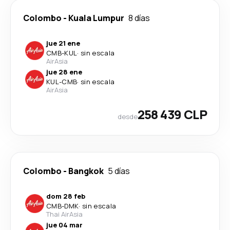
Colombo
-
Kuala Lumpur
8 días
jue 21 ene
CMB
-
KUL
·
sin escala
AirAsia
jue 28 ene
KUL
-
CMB
·
sin escala
AirAsia
258 439 CLP
desde
Colombo
-
Bangkok
5 días
dom 28 feb
CMB
-
DMK
·
sin escala
Thai AirAsia
jue 04 mar