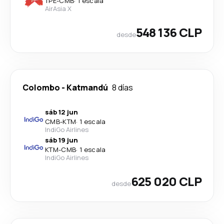
TPE
-
CMB
·
1 escala
AirAsia X
548 136 CLP
desde
Colombo
-
Katmandú
8 días
sáb 12 jun
CMB
-
KTM
·
1 escala
IndiGo Airlines
sáb 19 jun
KTM
-
CMB
·
1 escala
IndiGo Airlines
625 020 CLP
desde