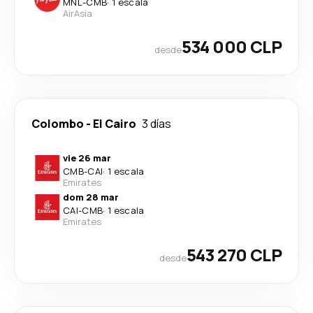
MNL
-
CMB
·
1 escala
AirAsia
534 000 CLP
desde
Colombo
-
El Cairo
3 días
vie 26 mar
CMB
-
CAI
·
1 escala
Emirates
dom 28 mar
CAI
-
CMB
·
1 escala
Emirates
543 270 CLP
desde