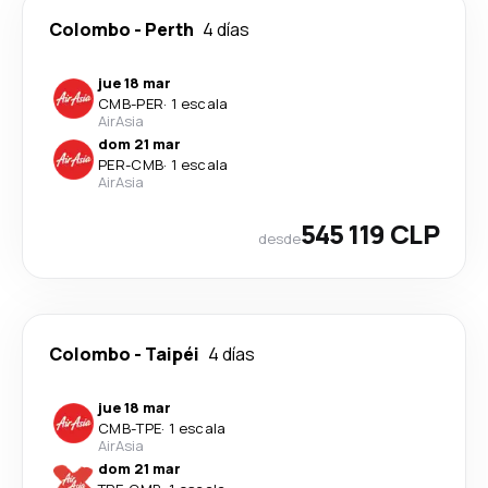
Colombo
-
Perth
4 días
jue 18 mar
CMB
-
PER
·
1 escala
AirAsia
dom 21 mar
PER
-
CMB
·
1 escala
AirAsia
545 119 CLP
desde
Colombo
-
Taipéi
4 días
jue 18 mar
CMB
-
TPE
·
1 escala
AirAsia
dom 21 mar