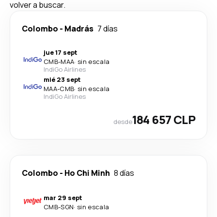
volver a buscar.
Colombo
-
Madrás
7 días
jue 17 sept
CMB
-
MAA
·
sin escala
IndiGo Airlines
mié 23 sept
MAA
-
CMB
·
sin escala
IndiGo Airlines
184 657 CLP
desde
Colombo
-
Ho Chi Minh
8 días
mar 29 sept
CMB
-
SGN
·
sin escala