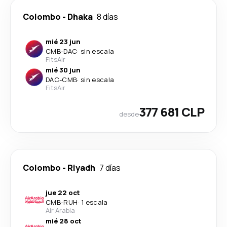
Colombo
-
Dhaka
8 días
mié 23 jun
CMB
-
DAC
·
sin escala
FitsAir
mié 30 jun
DAC
-
CMB
·
sin escala
FitsAir
377 681 CLP
desde
Colombo
-
Riyadh
7 días
jue 22 oct
CMB
-
RUH
·
1 escala
Air Arabia
mié 28 oct