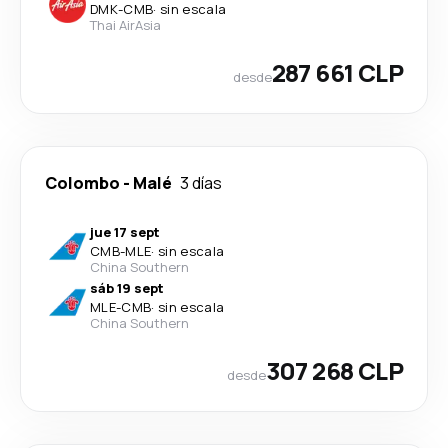
DMK
-
CMB
·
sin escala
Thai AirAsia
287 661 CLP
desde
Colombo
-
Malé
3 días
jue 17 sept
CMB
-
MLE
·
sin escala
China Southern
sáb 19 sept
MLE
-
CMB
·
sin escala
China Southern
307 268 CLP
desde