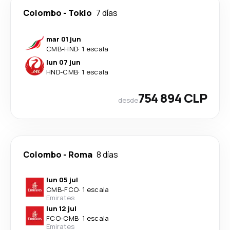
Colombo
-
Tokio
7 días
mar 01 jun
CMB
-
HND
·
1 escala
lun 07 jun
HND
-
CMB
·
1 escala
754 894 CLP
desde
Colombo
-
Roma
8 días
lun 05 jul
CMB
-
FCO
·
1 escala
Emirates
lun 12 jul
FCO
-
CMB
·
1 escala
Emirates