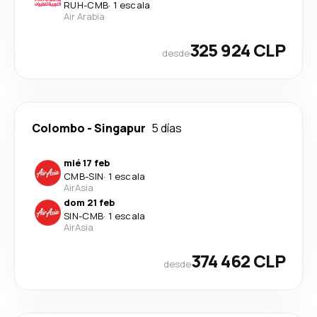
RUH
-
CMB
·
1 escala
Air Arabia
325 924 CLP
desde
Colombo
-
Singapur
5 días
mié 17 feb
CMB
-
SIN
·
1 escala
AirAsia
dom 21 feb
SIN
-
CMB
·
1 escala
AirAsia
374 462 CLP
desde