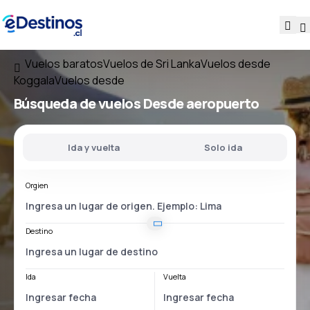
Vuelos baratos
Vuelos de Sri Lanka
Vuelos desde
Koggala
Vuelos desde
Búsqueda de vuelos
Desde
aeropuerto
Ida y vuelta
Solo ida
Orgien
Destino
Ida
Vuelta