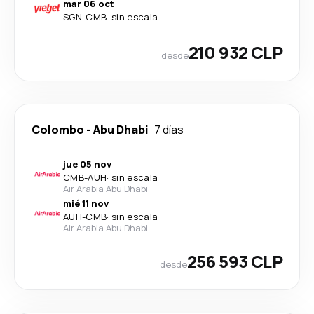
mar 06 oct
SGN
-
CMB
·
sin escala
210 932 CLP
desde
Colombo
-
Abu Dhabi
7 días
jue 05 nov
CMB
-
AUH
·
sin escala
Air Arabia Abu Dhabi
mié 11 nov
AUH
-
CMB
·
sin escala
Air Arabia Abu Dhabi
256 593 CLP
desde