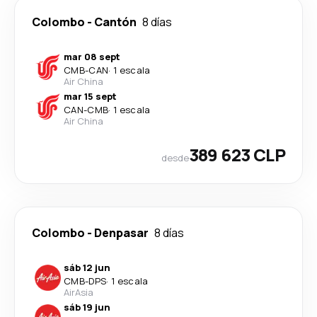
Colombo
-
Cantón
8 días
mar 08 sept
CMB
-
CAN
·
1 escala
Air China
mar 15 sept
CAN
-
CMB
·
1 escala
Air China
389 623 CLP
desde
Colombo
-
Denpasar
8 días
sáb 12 jun
CMB
-
DPS
·
1 escala
AirAsia
sáb 19 jun