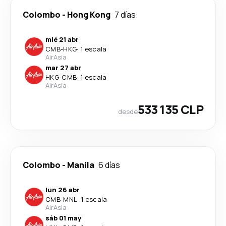
Colombo
-
Hong Kong
7 días
mié 21 abr
CMB
-
HKG
·
1 escala
AirAsia
mar 27 abr
HKG
-
CMB
·
1 escala
AirAsia
533 135 CLP
desde
Colombo
-
Manila
6 días
lun 26 abr
CMB
-
MNL
·
1 escala
AirAsia
sáb 01 may