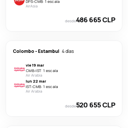
DPS
-
CMB
·
1 escala
AirAsia
486 665 CLP
desde
Colombo
-
Estambul
4 días
vie 19 mar
CMB
-
IST
·
1 escala
Air Arabia
lun 22 mar
IST
-
CMB
·
1 escala
Air Arabia
520 655 CLP
desde