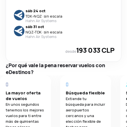
sáb 24 oct
TDK
-
NQZ
·
sin escala
Hahn Air Systems
sáb 31 oct
NQZ
-
TDK
·
sin escala
Hahn Air Systems
193 033 CLP
desde
¿Por qué vale la pena reservar vuelos con
eDestinos?
La mayor oferta
Búsqueda flexible
de vuelos
Extiende tu
En unos segundos
búsqueda para incluir
tenemos los mejores
aeropuertos
vuelos para ti entre
cercanos y una
más de quinientas
elección flexible de