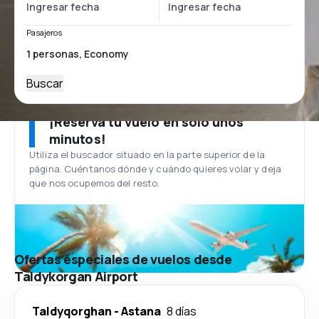
Pasajeros
Buscar
¡Reserva tu vuelo en solo unos
minutos!
Utiliza el buscador situado en la parte superior de la
página. Cuéntanos dónde y cuándo quieres volar y deja
que nos ocupemos del resto.
Ofertas especiales de vuelos desde
Taldykorgan Airport
Taldyqorghan
-
Astana
8 días