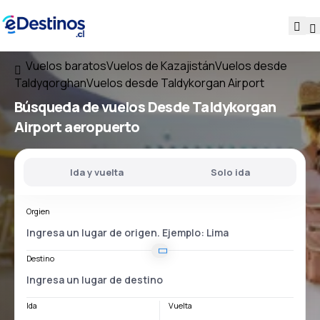
Vuelos baratos
Vuelos de Kazajistán
Vuelos desde
Taldyqorghan
Vuelos desde Taldykorgan Airport
Búsqueda de vuelos
Desde
Taldykorgan
Airport
aeropuerto
Ida y vuelta
Solo ida
Orgien
Destino
Ida
Vuelta