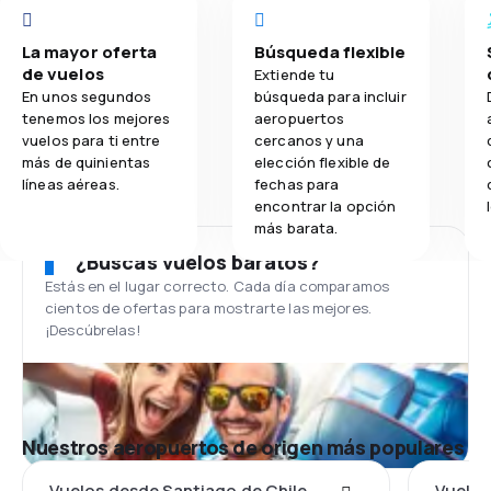
La mayor oferta
Búsqueda flexible
de vuelos
Extiende tu
En unos segundos
búsqueda para incluir
tenemos los mejores
aeropuertos
vuelos para ti entre
cercanos y una
más de quinientas
elección flexible de
líneas aéreas.
fechas para
encontrar la opción
más barata.
¿Buscas vuelos baratos?
Estás en el lugar correcto. Cada día comparamos
cientos de ofertas para mostrarte las mejores.
¡Descúbrelas!
Nuestros aeropuertos de origen más populares
Vuelos desde Santiago de Chile
Vuelos