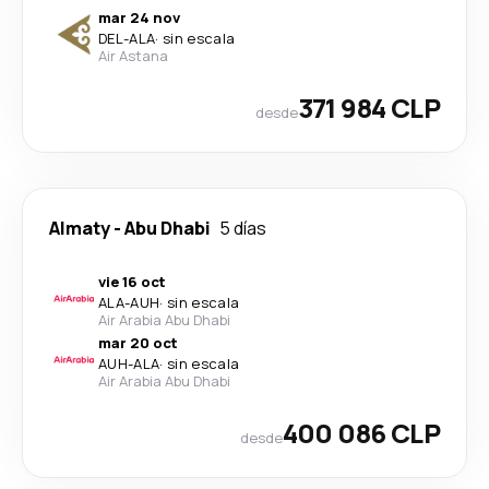
mar 24 nov
DEL
-
ALA
·
sin escala
Air Astana
371 984 CLP
desde
Almaty
-
Abu Dhabi
5 días
vie 16 oct
ALA
-
AUH
·
sin escala
Air Arabia Abu Dhabi
mar 20 oct
AUH
-
ALA
·
sin escala
Air Arabia Abu Dhabi
400 086 CLP
desde