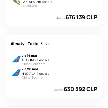
BKK
-
ALA
·
sin escala
Air Astana
676 139 CLP
desde
Almaty
-
Tokio
8 días
vie 19 mar
ALA
-
HND
·
1 escala
China Southern
vie 26 mar
HND
-
ALA
·
1 escala
China Southern
630 392 CLP
desde