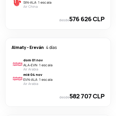
SIN
-
ALA
·
1 escala
Air China
576 626 CLP
desde
Almaty
-
Ereván
4 días
dom 01 nov
ALA
-
EVN
·
1 escala
Air Arabia
mié 04 nov
EVN
-
ALA
·
1 escala
Air Arabia
582 707 CLP
desde