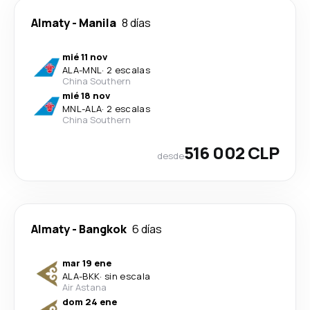
Almaty
-
Manila
8 días
mié 11 nov
ALA
-
MNL
·
2 escalas
China Southern
mié 18 nov
MNL
-
ALA
·
2 escalas
China Southern
516 002 CLP
desde
Almaty
-
Bangkok
6 días
mar 19 ene
ALA
-
BKK
·
sin escala
Air Astana
dom 24 ene