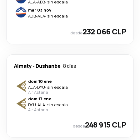
ALA
-
ADB
·
sin escala
mar 03 nov
ADB
-
ALA
·
sin escala
232 066 CLP
desde
Almaty
-
Dushanbe
8 días
dom 10 ene
ALA
-
DYU
·
sin escala
Air Astana
dom 17 ene
DYU
-
ALA
·
sin escala
Air Astana
248 915 CLP
desde