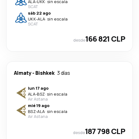
ALA
-
UKK
·
sin escala
SCAT
sáb 22 ago
UKK
-
ALA
·
sin escala
SCAT
166 821 CLP
desde
Almaty
-
Bishkek
3 días
lun 17 ago
ALA
-
BSZ
·
sin escala
Air Astana
mié 19 ago
BSZ
-
ALA
·
sin escala
Air Astana
187 798 CLP
desde