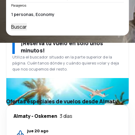
Pasajeros
Buscar
¡Reserva tu vuelo en solo unos
minutos!
Utiliza el buscador situado en la parte superior de la
página. Cuéntanos dónde y cuándo quieres volar y deja
que nos ocupemos del resto.
Ofertas especiales de vuelos desde Almaty
Almaty
-
Oskemen
3 días
jue 20 ago