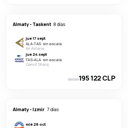
Almaty
-
Taskent
8 días
jue 17 sept
ALA
-
TAS
·
sin escala
Air Astana
jue 24 sept
TAS
-
ALA
·
sin escala
Qanot Sharq
195 122 CLP
desde
Almaty
-
Izmir
7 días
mié 28 oct