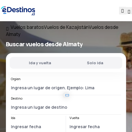
Vuelos baratos
Vuelos de Kazajistán
Vuelos desde
Almaty
Buscar vuelos
desde Almaty
Ida y vuelta
Solo ida
Orgien
Destino
Ida
Vuelta