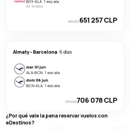
BGY
-
ALA
·
1 escala
Air Arabia
651 257 CLP
desde
Almaty
-
Barcelona
6 días
mar 01 jun
ALA
-
BCN
·
1 escala
dom 06 jun
BCN
-
ALA
·
1 escala
706 078 CLP
desde
¿Por qué vale la pena reservar vuelos con
eDestinos?