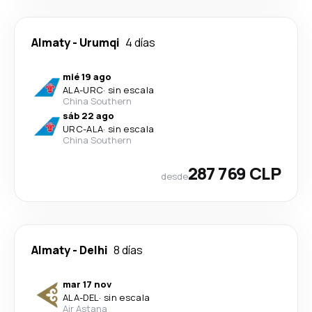
Almaty
-
Urumqi
4 días
mié 19 ago
ALA
-
URC
·
sin escala
China Southern
sáb 22 ago
URC
-
ALA
·
sin escala
China Southern
287 769 CLP
desde
Almaty
-
Delhi
8 días
mar 17 nov
ALA
-
DEL
·
sin escala
Air Astana