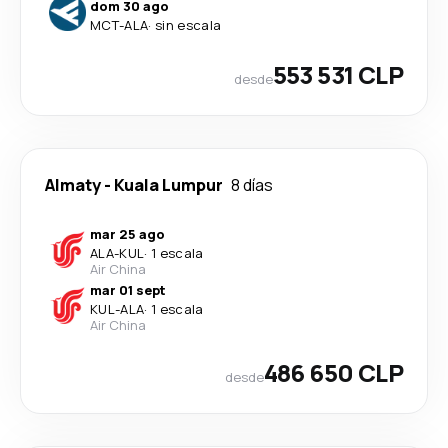
dom 30 ago
MCT
-
ALA
·
sin escala
553 531 CLP
desde
Almaty
-
Kuala Lumpur
8 días
mar 25 ago
ALA
-
KUL
·
1 escala
Air China
mar 01 sept
KUL
-
ALA
·
1 escala
Air China
486 650 CLP
desde