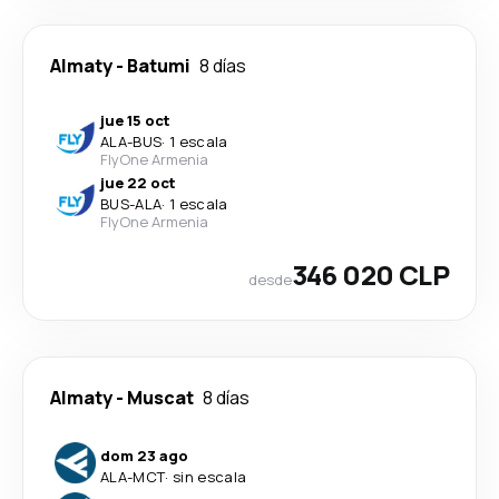
Almaty
-
Batumi
8 días
jue 15 oct
ALA
-
BUS
·
1 escala
FlyOne Armenia
jue 22 oct
BUS
-
ALA
·
1 escala
FlyOne Armenia
346 020 CLP
desde
Almaty
-
Muscat
8 días
dom 23 ago
ALA
-
MCT
·
sin escala