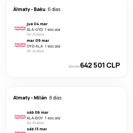
Almaty
-
Baku
6 días
jue 04 mar
ALA
-
GYD
·
1 escala
Air Arabia
mar 09 mar
GYD
-
ALA
·
1 escala
Air Arabia
642 501 CLP
desde
Almaty
-
Milán
8 días
sáb 06 mar
ALA
-
BGY
·
1 escala
Air Arabia
sáb 13 mar