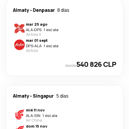
Almaty
-
Denpasar
8 días
mar 25 ago
ALA
-
DPS
·
1 escala
AirAsia X
mar 01 sept
DPS
-
ALA
·
1 escala
AirAsia
540 826 CLP
desde
Almaty
-
Singapur
5 días
mié 11 nov
ALA
-
SIN
·
1 escala
Air China
dom 15 nov