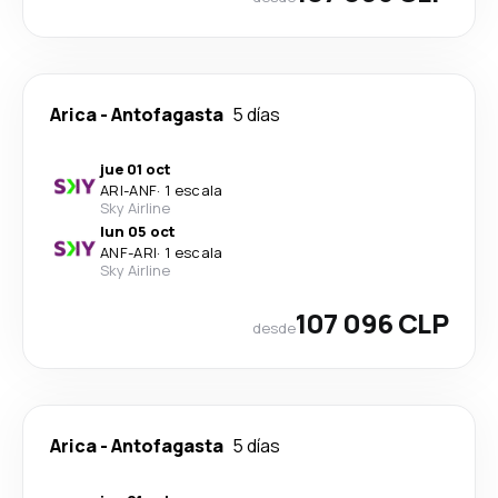
Arica
-
Antofagasta
5 días
jue 01 oct
ARI
-
ANF
·
1 escala
Sky Airline
lun 05 oct
ANF
-
ARI
·
1 escala
Sky Airline
107 096 CLP
desde
Arica
-
Antofagasta
5 días