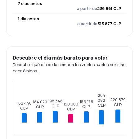
7 días antes
a partir de
236 961 CLP
1 día antes
a partir de
313 877 CLP
Descubre el día más barato para volar
Descubre qué día de la semana los vuelos suelen ser más
económicos.
264
220 879
092
198 348
188 178
184 079
162 448
150 000
CLP
CLP
CLP
CLP
CLP
CLP
CLP