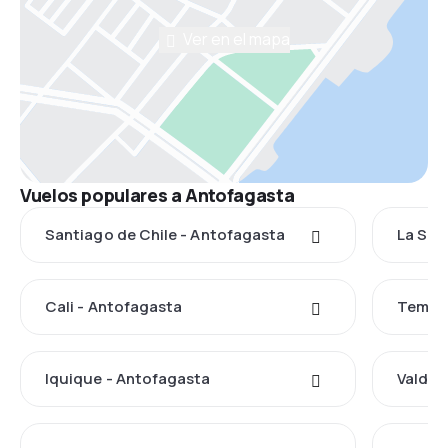
Ver en el mapa
Vuelos populares a Antofagasta
Santiago de Chile - Antofagasta
La Ser
Cali - Antofagasta
Temuco
Iquique - Antofagasta
Valdiv