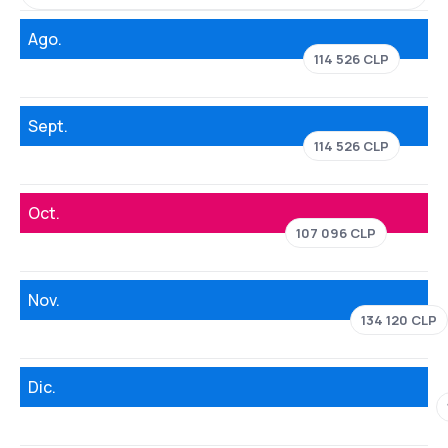
Ago.
114 526 CLP
Sept.
114 526 CLP
Oct.
107 096 CLP
Nov.
134 120 CLP
Dic.