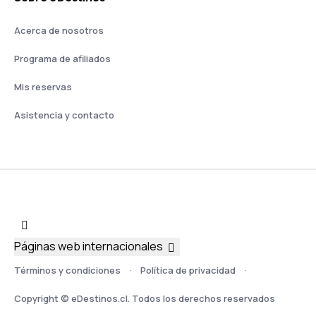
Acerca de nosotros
Programa de afiliados
Mis reservas
Asistencia y contacto
Páginas web internacionales
Términos y condiciones
Política de privacidad
Copyright © eDestinos.cl. Todos los derechos reservados