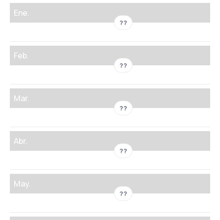
Ene.
??
Feb.
??
Mar.
??
Abr.
??
May.
??