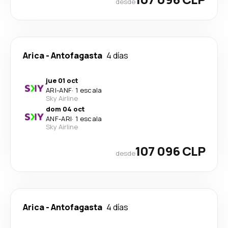
desde
Arica
-
Antofagasta
4 días
jue 01 oct
ARI
-
ANF
·
1 escala
Sky Airline
dom 04 oct
ANF
-
ARI
·
1 escala
Sky Airline
107 096 CLP
desde
Arica
-
Antofagasta
4 días