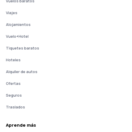
Vuelos baratos
Viajes
Alojamientos
Vuelo+Hotel
Tiquetes baratos
Hoteles
Alquiler de autos
Ofertas
Seguros
Traslados
Aprende más