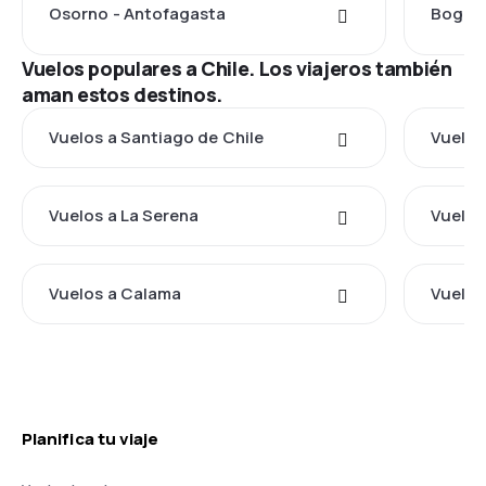
Osorno - Antofagasta
Bogotá
Vuelos populares a Chile. Los viajeros también
aman estos destinos.
Vuelos a Santiago de Chile
Vuelos
Vuelos a La Serena
Vuelos
Vuelos a Calama
Vuelos
Planifica tu viaje