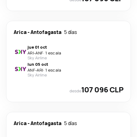
Arica
-
Antofagasta
5 días
jue 01 oct
ARI
-
ANF
·
1 escala
Sky Airline
lun 05 oct
ANF
-
ARI
·
1 escala
Sky Airline
107 096 CLP
desde
Arica
-
Antofagasta
5 días