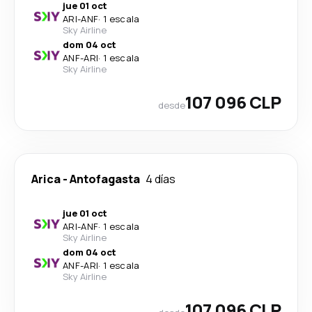
jue 01 oct
ARI
-
ANF
·
1 escala
Sky Airline
dom 04 oct
ANF
-
ARI
·
1 escala
Sky Airline
107 096 CLP
desde
Arica
-
Antofagasta
4 días
jue 01 oct
ARI
-
ANF
·
1 escala
Sky Airline
dom 04 oct
ANF
-
ARI
·
1 escala
Sky Airline
107 096 CLP