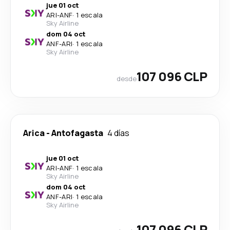
jue 01 oct
ARI
-
ANF
·
1 escala
Sky Airline
dom 04 oct
ANF
-
ARI
·
1 escala
Sky Airline
107 096 CLP
desde
Arica
-
Antofagasta
4 días
jue 01 oct
ARI
-
ANF
·
1 escala
Sky Airline
dom 04 oct
ANF
-
ARI
·
1 escala
Sky Airline
107 096 CLP