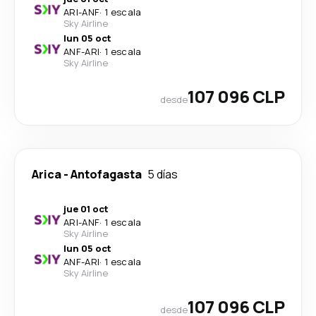
ARI
-
ANF
·
1 escala
Sky Airline
lun 05 oct
ANF
-
ARI
·
1 escala
Sky Airline
107 096 CLP
desde
Arica
-
Antofagasta
5 días
jue 01 oct
ARI
-
ANF
·
1 escala
Sky Airline
lun 05 oct
ANF
-
ARI
·
1 escala
Sky Airline
107 096 CLP
desde