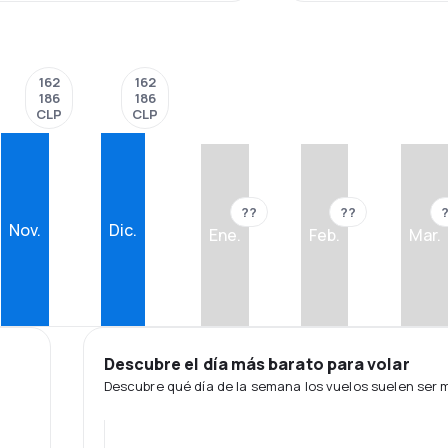
162
162
186
186
CLP
CLP
??
??
Nov.
Dic.
Ene.
Feb.
Mar.
Descubre el día más barato para volar
Descubre qué día de la semana los vuelos suelen ser