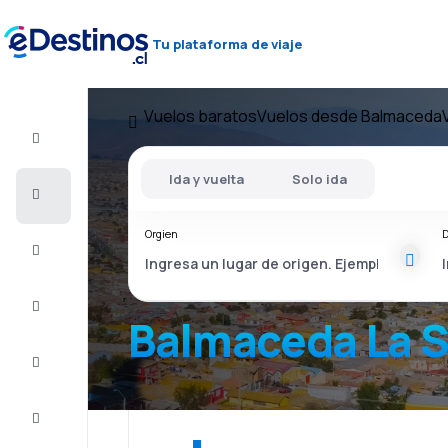
Tu plataforma de viaje
Vuelos baratos
Vuelos desde Balmaceda
Vuelo+Hotel
Ida y vuelta
Solo ida
Vuelos
baratos
Orgien
D
Viajes
Alojamientos
Balmaceda La 
Ofertas
Completa
el viaje