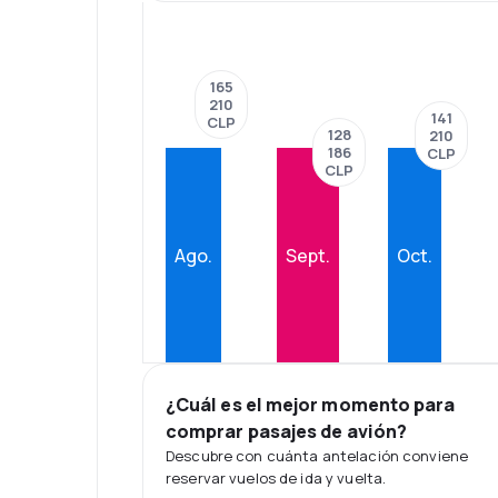
165
210
141
CLP
128
210
186
CLP
CLP
Ago.
Sept.
Oct.
¿Cuál es el mejor momento para
comprar pasajes de avión?
Descubre con cuánta antelación conviene
reservar vuelos de ida y vuelta.