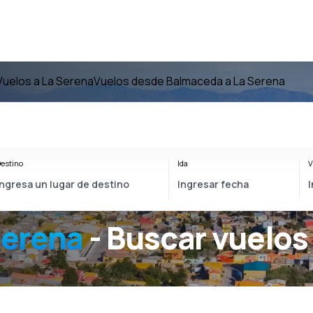
Vuelos a La Serena
Vuelos desde Balmaceda a La Serena
estino
Ida
V
Serena
- Buscar vuelos