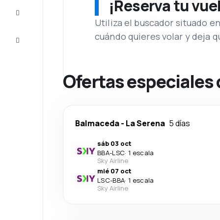
¡Reserva tu vue
Inspiración
y consejos
Utiliza el buscador situado e
cuándo quieres volar y deja 
Atención
al cliente
Ofertas especiales
Balmaceda
-
La Serena
5 días
sáb 03 oct
BBA
-
LSC
·
1 escala
Sky Airline
mié 07 oct
LSC
-
BBA
·
1 escala
Sky Airline