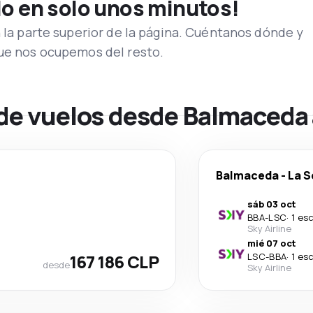
lo en solo unos minutos!
n la parte superior de la página. Cuéntanos dónde y
que nos ocupemos del resto.
 de vuelos desde Balmaceda 
Balmaceda
-
La S
sáb 03 oct
BBA
-
LSC
·
1 es
Sky Airline
mié 07 oct
167 186 CLP
LSC
-
BBA
·
1 es
desde
Sky Airline