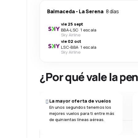
Balmaceda
-
La Serena
8 días
vie 25 sept
BBA
-
LSC
·
1 escala
Sky Airline
vie 02 oct
LSC
-
BBA
·
1 escala
Sky Airline
¿Por qué vale la pe
La mayor oferta de vuelos
En unos segundos tenemos los
mejores vuelos para ti entre más
de quinientas líneas aéreas.