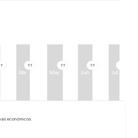
??
??
??
??
??
Abr.
May.
Jun.
Jul.
 más económicos.