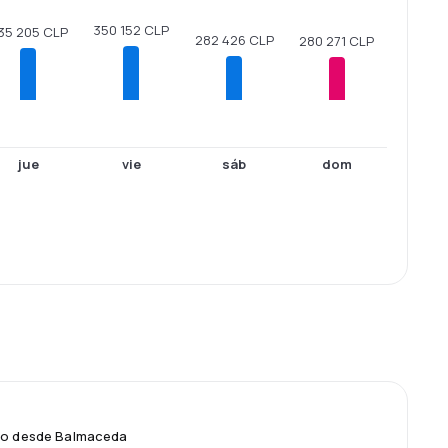
350 152 CLP
35 205 CLP
282 426 CLP
280 271 CLP
jue
vie
sáb
dom
elo desde Balmaceda