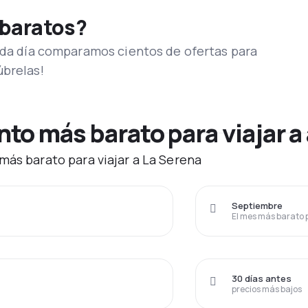
 baratos?
Cada día comparamos cientos de ofertas para
úbrelas!
o más barato para viajar a 
más barato para viajar a La Serena
Septiembre
El mes más barato 
30 días antes
precios más bajos