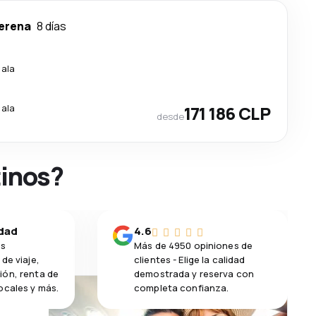
erena
8 días
cala
cala
171 186 CLP
desde
tinos?
idad
4.6
os
Más de 4950 opiniones de
de viaje,
clientes - Elige la calidad
ión, renta de
demostrada y reserva con
ocales y más.
completa confianza.