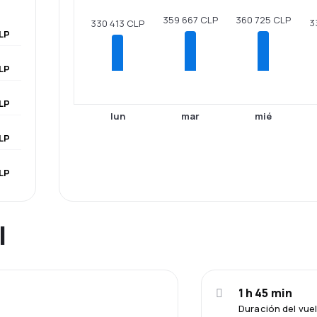
360 725 CLP
359 667 CLP
3
330 413 CLP
LP
LP
LP
lun
mar
mié
LP
LP
l
1 h 45 min
Duración del vu