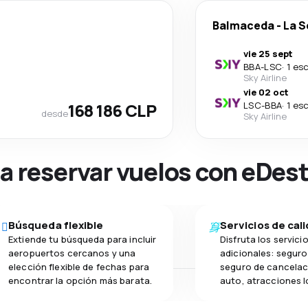
Balmaceda
-
La S
vie 25 sept
BBA
-
LSC
·
1 es
Sky Airline
vie 02 oct
168 186 CLP
LSC
-
BBA
·
1 es
desde
Sky Airline
na reservar vuelos con eDes
Búsqueda flexible
Servicios de cal
Extiende tu búsqueda para incluir
Disfruta los servici
aeropuertos cercanos y una
adicionales: seguro 
elección flexible de fechas para
seguro de cancelac
encontrar la opción más barata.
auto, atracciones l