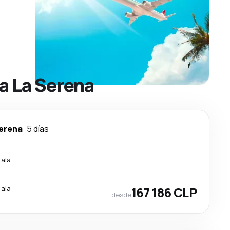
a La Serena
erena
5 días
cala
cala
167 186 CLP
desde