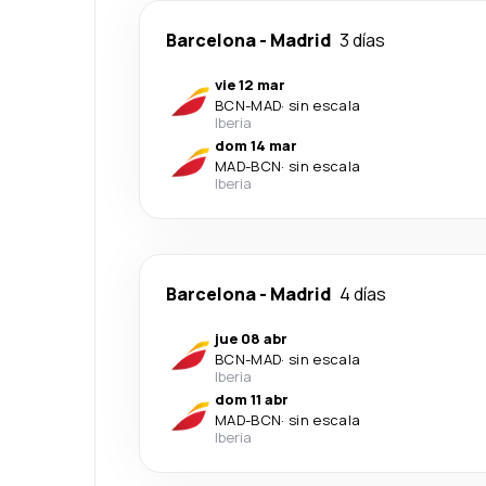
Barcelona
-
Madrid
3 días
vie 12 mar
BCN
-
MAD
·
sin escala
Iberia
dom 14 mar
MAD
-
BCN
·
sin escala
Iberia
Barcelona
-
Madrid
4 días
jue 08 abr
BCN
-
MAD
·
sin escala
Iberia
dom 11 abr
MAD
-
BCN
·
sin escala
Iberia