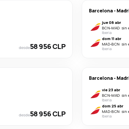
Barcelona
-
Madr
jue 08 abr
BCN
-
MAD
·
sin
Iberia
dom 11 abr
58 956 CLP
MAD
-
BCN
·
sin
desde
Iberia
Barcelona
-
Madr
vie 23 abr
BCN
-
MAD
·
sin
Iberia
dom 25 abr
58 956 CLP
MAD
-
BCN
·
sin
desde
Iberia