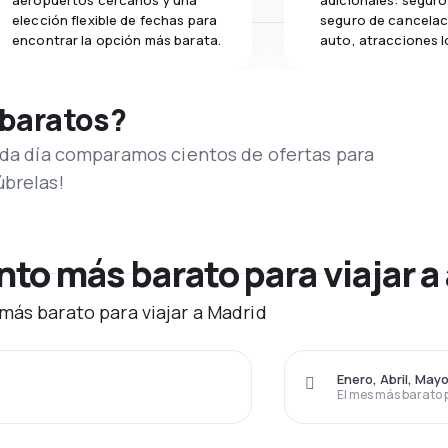
aeropuertos cercanos y una
adicionales: seguro 
elección flexible de fechas para
seguro de cancelac
encontrar la opción más barata.
auto, atracciones l
 baratos?
Cada día comparamos cientos de ofertas para
úbrelas!
o más barato para viajar a
más barato para viajar a Madrid
Enero, Abril, May
El mes más barato 