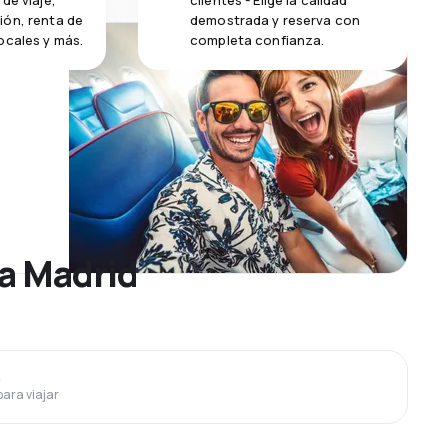
de viaje,
clientes - Elige la calidad
ión, renta de
demostrada y reserva con
ocales y más.
completa confianza.
 a Madrid
o
para viajar