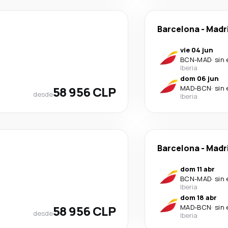
Barcelona
-
Madr
vie 04 jun
BCN
-
MAD
·
sin
Iberia
dom 06 jun
58 956 CLP
MAD
-
BCN
·
sin
desde
Iberia
Barcelona
-
Madr
dom 11 abr
BCN
-
MAD
·
sin
Iberia
dom 18 abr
58 956 CLP
MAD
-
BCN
·
sin
desde
Iberia