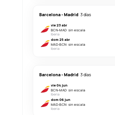
Barcelona
-
Madrid
3 días
vie 23 abr
BCN
-
MAD
·
sin escala
Iberia
dom 25 abr
MAD
-
BCN
·
sin escala
Iberia
Barcelona
-
Madrid
3 días
vie 04 jun
BCN
-
MAD
·
sin escala
Iberia
dom 06 jun
MAD
-
BCN
·
sin escala
Iberia