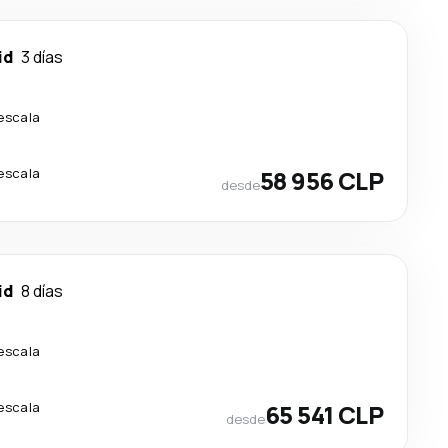
id
3 días
 escala
 escala
58 956 CLP
desde
id
8 días
 escala
 escala
65 541 CLP
desde