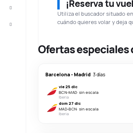
¡Reserva tu vue
Inspiración
y consejos
Utiliza el buscador situado e
cuándo quieres volar y deja 
Atención
al cliente
Ofertas especiales 
Barcelona
-
Madrid
3 días
vie 25 dic
BCN
-
MAD
·
sin escala
Iberia
dom 27 dic
MAD
-
BCN
·
sin escala
Iberia