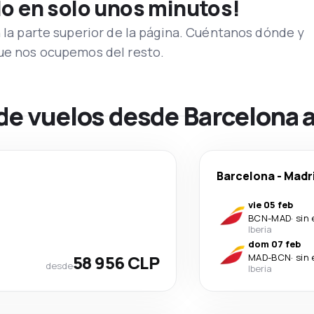
lo en solo unos minutos!
n la parte superior de la página. Cuéntanos dónde y
que nos ocupemos del resto.
de vuelos desde Barcelona 
Barcelona
-
Madr
vie 05 feb
BCN
-
MAD
·
sin
Iberia
dom 07 feb
58 956 CLP
MAD
-
BCN
·
sin
desde
Iberia