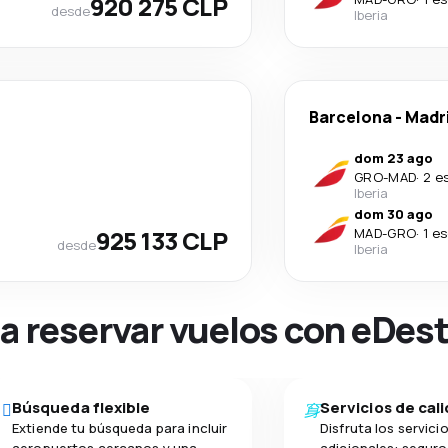
920 275 CLP
desde
Iberia
Barcelona
-
Madr
dom 23 ago
GRO
-
MAD
·
2 e
Iberia
dom 30 ago
925 133 CLP
MAD
-
GRO
·
1 e
desde
Iberia
na reservar vuelos con eDes
Búsqueda flexible
Servicios de cal
Extiende tu búsqueda para incluir
Disfruta los servici