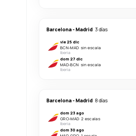
Barcelona
-
Madrid
3 días
vie 25 dic
BCN
-
MAD
·
sin escala
Iberia
dom 27 dic
MAD
-
BCN
·
sin escala
Iberia
Barcelona
-
Madrid
8 días
dom 23 ago
GRO
-
MAD
·
2 escalas
Iberia
dom 30 ago
MAD
-
GRO
·
1 escala