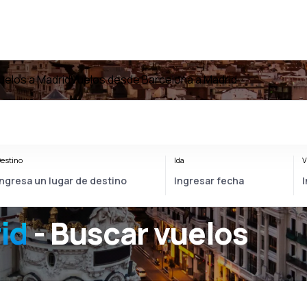
uelos a Madrid
Vuelos desde Barcelona a Madrid
estino
Ida
V
id
- Buscar vuelos