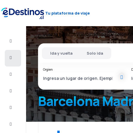
Tu plataforma de viaje
Vuelos baratos
Vuelos desde Barcelona
V
Vuelo+Hotel
Ida y vuelta
Solo ida
Vuelos
baratos
Orgien
D
Viajes
Alojamientos
Barcelona Madr
Ofertas
Completa
el viaje