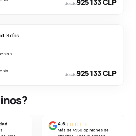
925 133 CLP
desde
id
8 días
scalas
scala
925 133 CLP
desde
tinos?
idad
4.6
os
Más de 4950 opiniones de