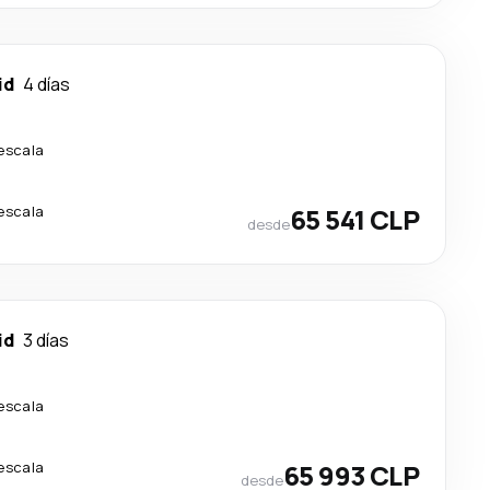
id
4 días
 escala
 escala
65 541 CLP
desde
id
3 días
 escala
 escala
65 993 CLP
desde