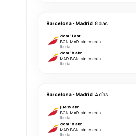
Barcelona
-
Madrid
8 días
dom 11 abr
BCN
-
MAD
·
sin escala
Iberia
dom 18 abr
MAD
-
BCN
·
sin escala
Iberia
Barcelona
-
Madrid
4 días
jue 15 abr
BCN
-
MAD
·
sin escala
Iberia
dom 18 abr
MAD
-
BCN
·
sin escala
Iberia