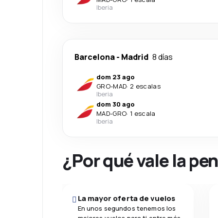
Iberia
Barcelona
-
Madrid
8 días
dom 23 ago
GRO
-
MAD
·
2 escalas
Iberia
dom 30 ago
MAD
-
GRO
·
1 escala
Iberia
¿Por qué vale la pe
La mayor oferta de vuelos
En unos segundos tenemos los