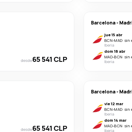
Barcelona
-
Madr
jue 15 abr
BCN
-
MAD
·
sin
Iberia
dom 18 abr
65 541 CLP
MAD
-
BCN
·
sin
desde
Iberia
Barcelona
-
Madr
vie 12 mar
BCN
-
MAD
·
sin
Iberia
dom 14 mar
65 541 CLP
MAD
-
BCN
·
sin
desde
Iberia