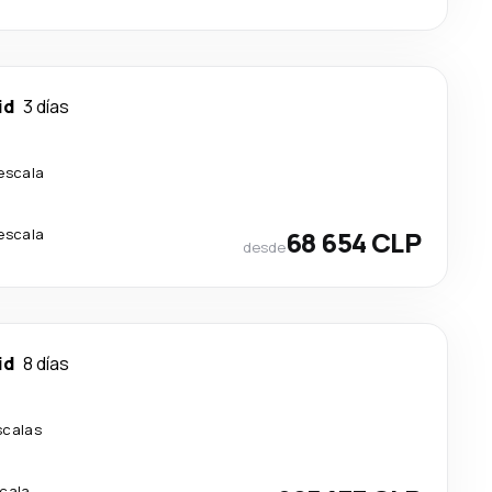
id
3 días
 escala
 escala
68 654 CLP
desde
id
8 días
scalas
scala