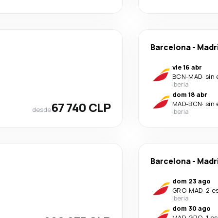
Barcelona
-
Madr
vie 16 abr
BCN
-
MAD
·
sin
Iberia
dom 18 abr
67 740 CLP
MAD
-
BCN
·
sin
desde
Iberia
Barcelona
-
Madr
dom 23 ago
GRO
-
MAD
·
2 e
Iberia
dom 30 ago
MAD
-
GRO
·
1 e