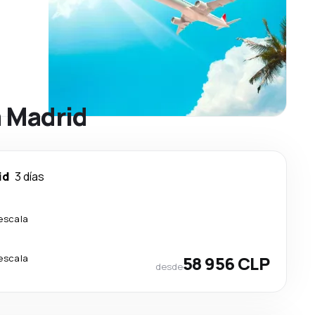
a Madrid
id
3 días
 escala
 escala
58 956 CLP
desde