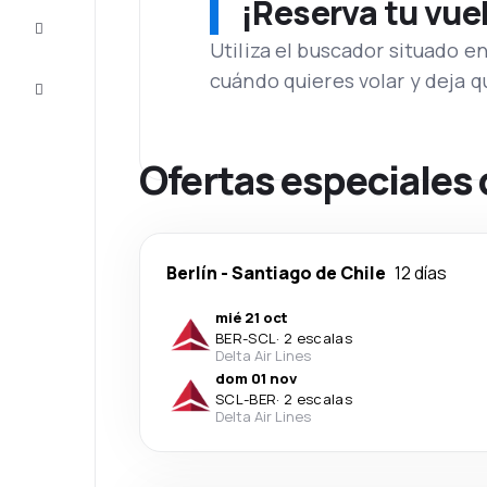
¡Reserva tu vue
Inspiración
y consejos
Utiliza el buscador situado e
cuándo quieres volar y deja 
Atención
al cliente
Ofertas especiales 
Berlín
-
Santiago de Chile
12 días
mié 21 oct
BER
-
SCL
·
2 escalas
Delta Air Lines
dom 01 nov
SCL
-
BER
·
2 escalas
Delta Air Lines