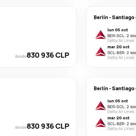
Berlín
-
Santiago 
lun 05 oct
BER
-
SCL
·
2 es
Delta Air Lines
mar 20 oct
830 936 CLP
SCL
-
BER
·
2 es
desde
Delta Air Lines
Berlín
-
Santiago 
lun 05 oct
BER
-
SCL
·
2 es
Delta Air Lines
mar 20 oct
830 936 CLP
SCL
-
BER
·
2 es
desde
Delta Air Lines