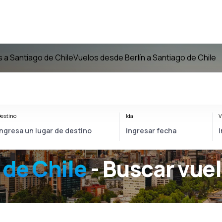
 a Santiago de Chile
Vuelos desde Berlín a Santiago de Chile
estino
Ida
V
 de Chile
- Buscar vue