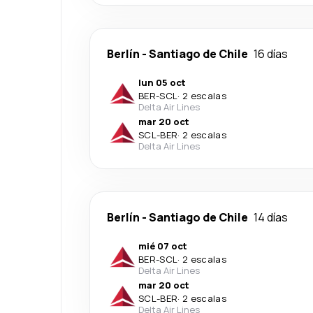
Berlín
-
Santiago de Chile
16 días
lun 05 oct
BER
-
SCL
·
2 escalas
Delta Air Lines
mar 20 oct
SCL
-
BER
·
2 escalas
Delta Air Lines
Berlín
-
Santiago de Chile
14 días
mié 07 oct
BER
-
SCL
·
2 escalas
Delta Air Lines
mar 20 oct
SCL
-
BER
·
2 escalas
Delta Air Lines