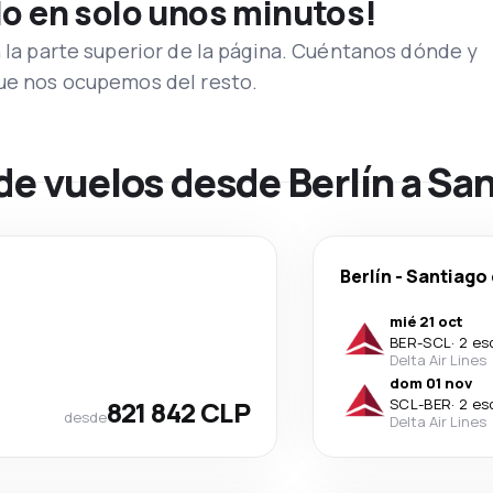
lo en solo unos minutos!
n la parte superior de la página. Cuéntanos dónde y
que nos ocupemos del resto.
de vuelos desde Berlín a San
Berlín
-
Santiago 
mié 21 oct
BER
-
SCL
·
2 es
Delta Air Lines
dom 01 nov
821 842 CLP
SCL
-
BER
·
2 es
desde
Delta Air Lines