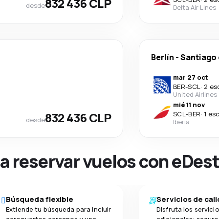
832 436 CLP
desde
Delta Air Lines
Berlín
-
Santiago 
mar 27 oct
BER
-
SCL
·
2 es
United Airlines
mié 11 nov
832 436 CLP
SCL
-
BER
·
1 es
desde
Iberia
na reservar vuelos con eDes
Búsqueda flexible
Servicios de cal
Extiende tu búsqueda para incluir
Disfruta los servici