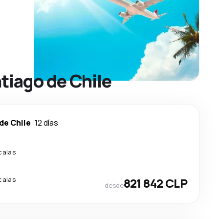
tiago de Chile
de Chile
12 días
calas
calas
821 842 CLP
desde