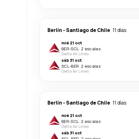
Berlín
-
Santiago de Chile
11 días
mié 21 oct
BER
-
SCL
·
2 escalas
Delta Air Lines
sáb 31 oct
SCL
-
BER
·
2 escalas
Delta Air Lines
Berlín
-
Santiago de Chile
11 días
mié 21 oct
BER
-
SCL
·
2 escalas
Delta Air Lines
sáb 31 oct
SCL
-
BER
·
2 escalas