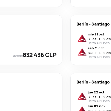
Berlín
-
Santiago 
mié 21 oct
BER
-
SCL
·
2 es
Delta Air Lines
sáb 31 oct
832 436 CLP
SCL
-
BER
·
2 es
desde
Delta Air Lines
Berlín
-
Santiago 
jue 22 oct
BER
-
SCL
·
2 es
Delta Air Lines
lun 02 nov
SCL
-
BER
·
2 es