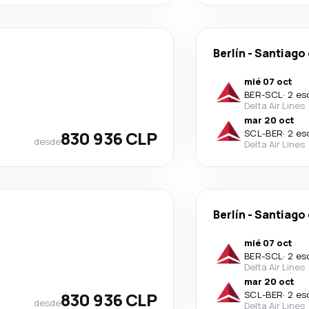
Berlín
-
Santiago 
mié 07 oct
BER
-
SCL
·
2 es
Delta Air Lines
mar 20 oct
830 936 CLP
SCL
-
BER
·
2 es
desde
Delta Air Lines
Berlín
-
Santiago 
mié 07 oct
BER
-
SCL
·
2 es
Delta Air Lines
mar 20 oct
830 936 CLP
SCL
-
BER
·
2 es
desde
Delta Air Lines