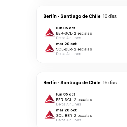
Berlín
-
Santiago de Chile
16 días
lun 05 oct
BER
-
SCL
·
2 escalas
Delta Air Lines
mar 20 oct
SCL
-
BER
·
2 escalas
Delta Air Lines
Berlín
-
Santiago de Chile
16 días
lun 05 oct
BER
-
SCL
·
2 escalas
Delta Air Lines
mar 20 oct
SCL
-
BER
·
2 escalas
Delta Air Lines