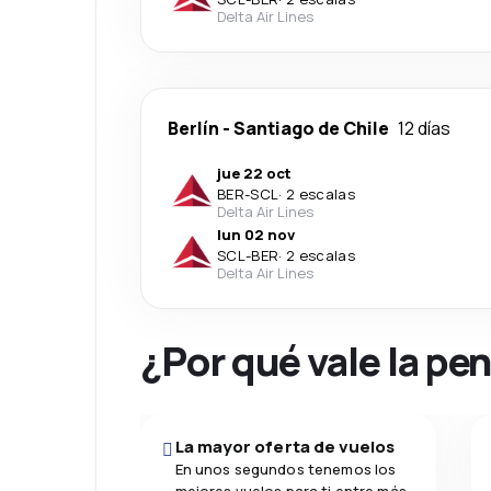
Delta Air Lines
Berlín
-
Santiago de Chile
12 días
jue 22 oct
BER
-
SCL
·
2 escalas
Delta Air Lines
lun 02 nov
SCL
-
BER
·
2 escalas
Delta Air Lines
¿Por qué vale la pe
La mayor oferta de vuelos
En unos segundos tenemos los