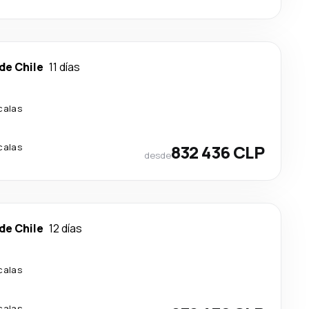
de Chile
11 días
calas
calas
832 436 CLP
desde
de Chile
12 días
calas
calas