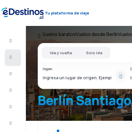
Tu plataforma de viaje
Vuelos baratos
Vuelos desde Berlín
Vuelos
Vuelo+Hotel
Ida y vuelta
Solo ida
Vuelos
baratos
Orgien
D
Viajes
Alojamientos
Berlín Santiago
Ofertas
Completa
el viaje