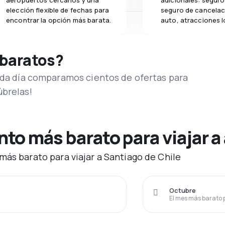
aeropuertos cercanos y una
adicionales: seguro 
elección flexible de fechas para
seguro de cancelac
encontrar la opción más barata.
auto, atracciones l
 baratos?
Cada día comparamos cientos de ofertas para
úbrelas!
o más barato para viajar a 
más barato para viajar a Santiago de Chile
Octubre
El mes más barato 