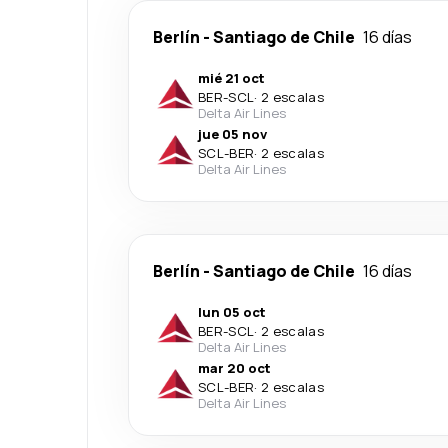
Berlín
-
Santiago de Chile
16 días
mié 21 oct
BER
-
SCL
·
2 escalas
Delta Air Lines
jue 05 nov
SCL
-
BER
·
2 escalas
Delta Air Lines
Berlín
-
Santiago de Chile
16 días
lun 05 oct
BER
-
SCL
·
2 escalas
Delta Air Lines
mar 20 oct
SCL
-
BER
·
2 escalas
Delta Air Lines