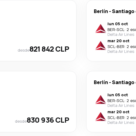
Berlín
-
Santiago 
lun 05 oct
BER
-
SCL
·
2 es
Delta Air Lines
mar 20 oct
821 842 CLP
SCL
-
BER
·
2 es
desde
Delta Air Lines
Berlín
-
Santiago 
lun 05 oct
BER
-
SCL
·
2 es
Delta Air Lines
mar 20 oct
830 936 CLP
SCL
-
BER
·
2 es
desde
Delta Air Lines