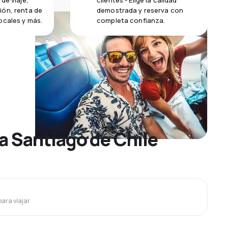
de viaje,
clientes - Elige la calidad
ión, renta de
demostrada y reserva con
ocales y más.
completa confianza.
a Santiago de Chile
para viajar