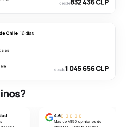
832 436 CLP
desde
de Chile
16 días
calas
cala
1 045 656 CLP
desde
tinos?
idad
4.6
os
Más de 4950 opiniones de