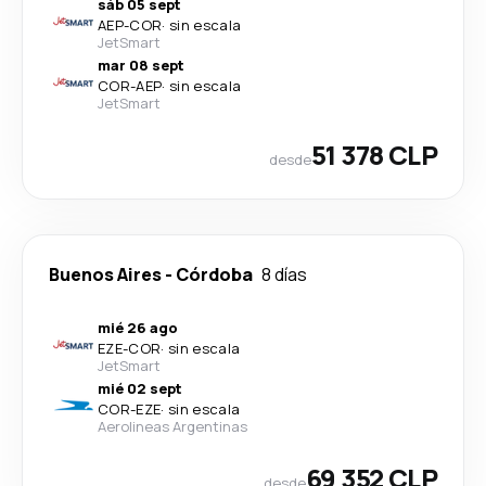
sáb 05 sept
AEP
-
COR
·
sin escala
JetSmart
mar 08 sept
COR
-
AEP
·
sin escala
JetSmart
51 378 CLP
desde
Buenos Aires
-
Córdoba
8 días
mié 26 ago
EZE
-
COR
·
sin escala
JetSmart
mié 02 sept
COR
-
EZE
·
sin escala
Aerolineas Argentinas
69 352 CLP
desde