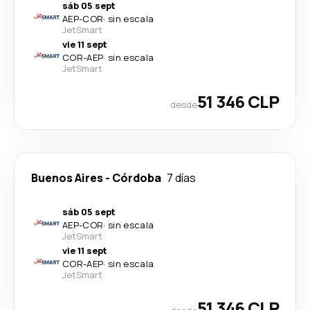
sáb 05 sept
AEP
-
COR
·
sin escala
JetSmart
vie 11 sept
COR
-
AEP
·
sin escala
JetSmart
51 346 CLP
desde
Buenos Aires
-
Córdoba
7 días
sáb 05 sept
AEP
-
COR
·
sin escala
JetSmart
vie 11 sept
COR
-
AEP
·
sin escala
JetSmart
51 346 CLP