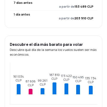
7 días antes
a partir de
153 489 CLP
1 día antes
a partir de
203 910 CLP
Descubre el día más barato para volar
Descubre qué día de la semana los vuelos suelen ser más
económicos.
187 810
173 422
161 034
150 495
135 734
CLP
CLP
CLP
99 261
CLP
87 606
CLP
CLP
CLP