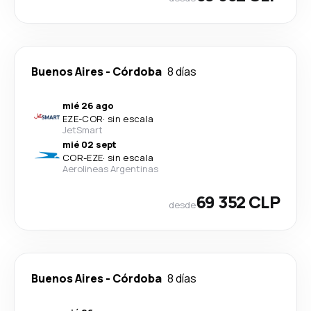
Buenos Aires
-
Córdoba
8 días
mié 26 ago
EZE
-
COR
·
sin escala
JetSmart
mié 02 sept
COR
-
EZE
·
sin escala
Aerolineas Argentinas
69 352 CLP
desde
Buenos Aires
-
Córdoba
8 días