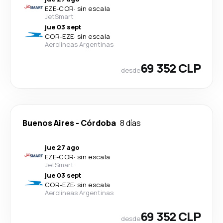
EZE
-
COR
·
sin escala
JetSmart
jue 03 sept
COR
-
EZE
·
sin escala
Aerolineas Argentinas
69 352 CLP
desde
Buenos Aires
-
Córdoba
8 días
jue 27 ago
EZE
-
COR
·
sin escala
JetSmart
jue 03 sept
COR
-
EZE
·
sin escala
Aerolineas Argentinas
69 352 CLP
desde