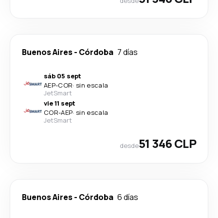
desde
Buenos Aires
-
Córdoba
7 días
sáb 05 sept
AEP
-
COR
·
sin escala
JetSmart
vie 11 sept
COR
-
AEP
·
sin escala
JetSmart
51 346 CLP
desde
Buenos Aires
-
Córdoba
6 días