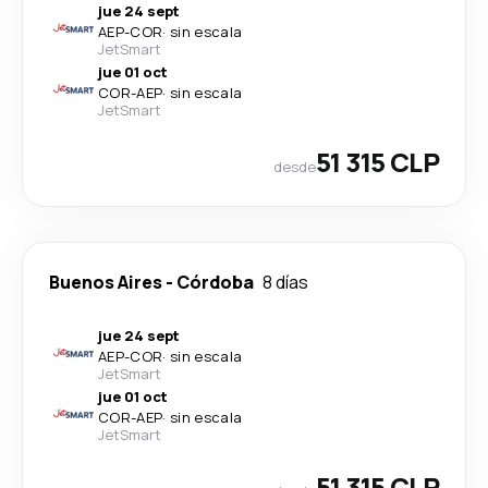
jue 24 sept
AEP
-
COR
·
sin escala
JetSmart
jue 01 oct
COR
-
AEP
·
sin escala
JetSmart
51 315 CLP
desde
Buenos Aires
-
Córdoba
8 días
jue 24 sept
AEP
-
COR
·
sin escala
JetSmart
jue 01 oct
COR
-
AEP
·
sin escala
JetSmart
51 315 CLP