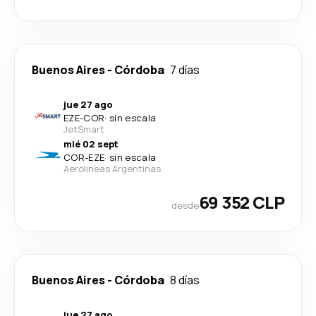
Buenos Aires
-
Córdoba
7 días
jue 27 ago
EZE
-
COR
·
sin escala
JetSmart
mié 02 sept
COR
-
EZE
·
sin escala
Aerolineas Argentinas
69 352 CLP
desde
Buenos Aires
-
Córdoba
8 días
jue 27 ago