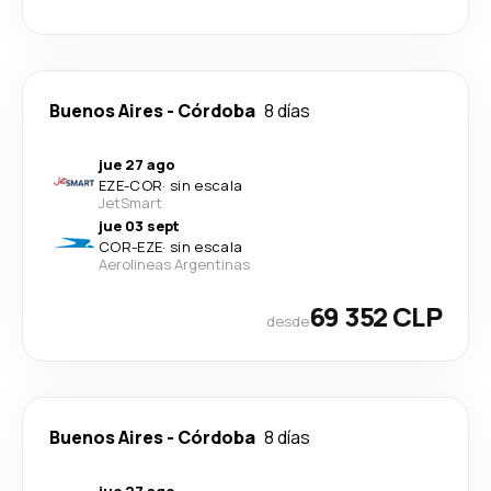
Buenos Aires
-
Córdoba
8 días
jue 27 ago
EZE
-
COR
·
sin escala
JetSmart
jue 03 sept
COR
-
EZE
·
sin escala
Aerolineas Argentinas
69 352 CLP
desde
Buenos Aires
-
Córdoba
8 días