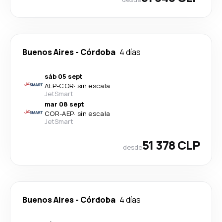
Buenos Aires
-
Córdoba
4 días
sáb 05 sept
AEP
-
COR
·
sin escala
JetSmart
mar 08 sept
COR
-
AEP
·
sin escala
JetSmart
51 378 CLP
desde
Buenos Aires
-
Córdoba
4 días