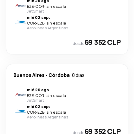
mié 26 ago
EZE
-
COR
·
sin escala
JetSmart
mié 02 sept
COR
-
EZE
·
sin escala
Aerolineas Argentinas
69 352 CLP
desde
Buenos Aires
-
Córdoba
8 días
mié 26 ago
EZE
-
COR
·
sin escala
JetSmart
mié 02 sept
COR
-
EZE
·
sin escala
Aerolineas Argentinas
69 352 CLP
desde