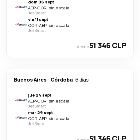
dom 06 sept
AEP
-
COR
·
sin escala
JetSmart
vie 11 sept
COR
-
AEP
·
sin escala
JetSmart
51 346 CLP
desde
Buenos Aires
-
Córdoba
6 días
jue 24 sept
AEP
-
COR
·
sin escala
JetSmart
mar 29 sept
COR
-
AEP
·
sin escala
JetSmart
51 346 CLP
desde