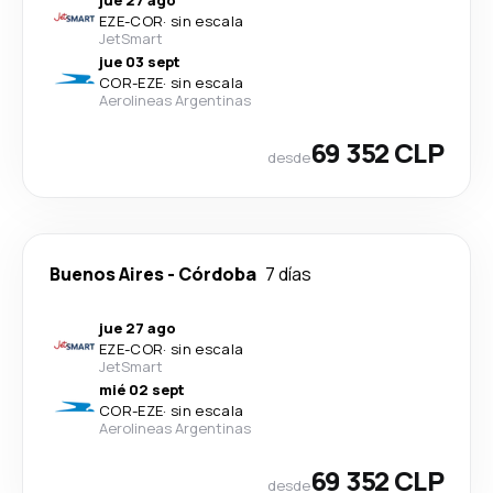
jue 27 ago
EZE
-
COR
·
sin escala
JetSmart
jue 03 sept
COR
-
EZE
·
sin escala
Aerolineas Argentinas
69 352 CLP
desde
Buenos Aires
-
Córdoba
7 días
jue 27 ago
EZE
-
COR
·
sin escala
JetSmart
mié 02 sept
COR
-
EZE
·
sin escala
Aerolineas Argentinas
69 352 CLP
desde