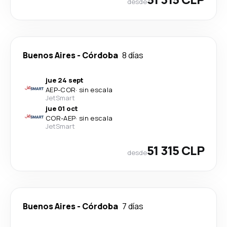
desde
Buenos Aires
-
Córdoba
8 días
jue 24 sept
AEP
-
COR
·
sin escala
JetSmart
jue 01 oct
COR
-
AEP
·
sin escala
JetSmart
51 315 CLP
desde
Buenos Aires
-
Córdoba
7 días