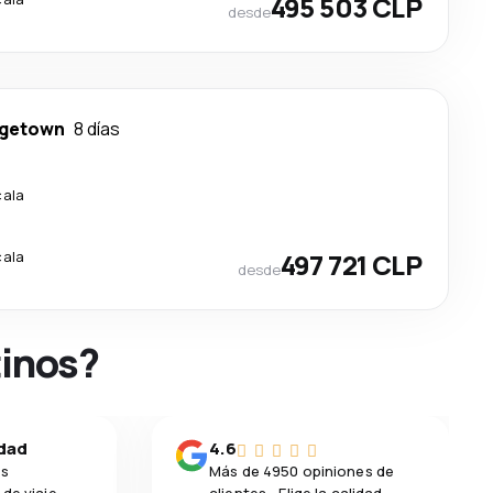
495 503 CLP
desde
getown
8 días
cala
cala
497 721 CLP
desde
tinos?
idad
4.6
os
Más de 4950 opiniones de