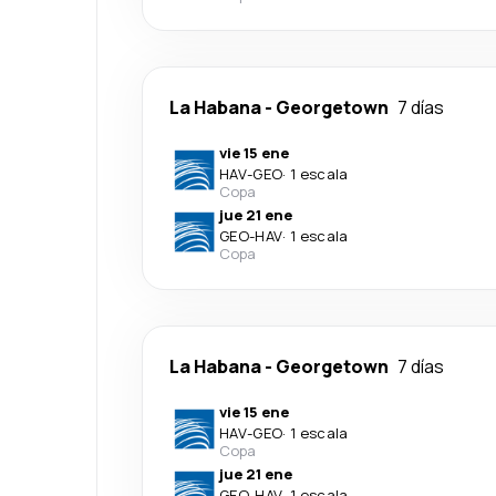
La Habana
-
Georgetown
7 días
vie 15 ene
HAV
-
GEO
·
1 escala
Copa
jue 21 ene
GEO
-
HAV
·
1 escala
Copa
La Habana
-
Georgetown
7 días
vie 15 ene
HAV
-
GEO
·
1 escala
Copa
jue 21 ene
GEO
-
HAV
·
1 escala