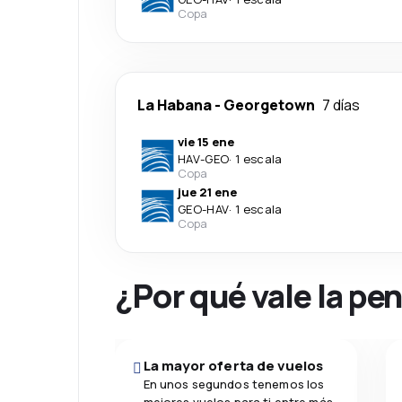
Copa
La Habana
-
Georgetown
7 días
vie 15 ene
HAV
-
GEO
·
1 escala
Copa
jue 21 ene
GEO
-
HAV
·
1 escala
Copa
¿Por qué vale la pe
La mayor oferta de vuelos
En unos segundos tenemos los