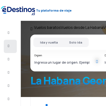
Tu plataforma de viaje
Vuelos baratos
Vuelos desde La Habana
V
Vuelo+Hotel
Ida y vuelta
Solo ida
Vuelos
baratos
Orgien
D
Viajes
Alojamientos
La Habana Geo
Ofertas
Completa
el viaje