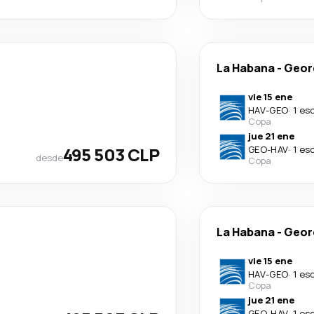
La Habana
-
Geor
vie 15 ene
HAV
-
GEO
·
1 es
Copa
jue 21 ene
495 503 CLP
GEO
-
HAV
·
1 es
desde
Copa
La Habana
-
Geor
vie 15 ene
HAV
-
GEO
·
1 es
Copa
jue 21 ene
GEO
-
HAV
·
1 es