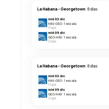
La Habana
-
Georgetown
8 días
mié 02 dic
HAV
-
GEO
·
1 escala
Copa
mié 09 dic
GEO
-
HAV
·
1 escala
Copa
La Habana
-
Georgetown
8 días
mié 02 dic
HAV
-
GEO
·
1 escala
Copa
mié 09 dic
GEO
-
HAV
·
1 escala
Copa