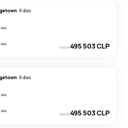
getown
8 días
cala
cala
495 503 CLP
desde
getown
8 días
cala
cala
495 503 CLP
desde