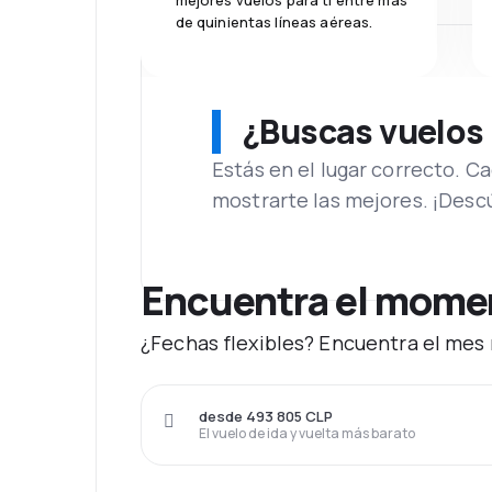
mejores vuelos para ti entre más
de quinientas líneas aéreas.
¿Buscas vuelos
Estás en el lugar correcto. 
mostrarte las mejores. ¡Desc
Encuentra el momen
¿Fechas flexibles? Encuentra el mes
desde 493 805 CLP
El vuelo de ida y vuelta más barato