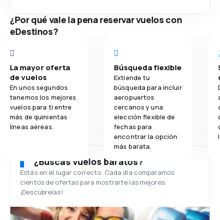
¿Por qué vale la pena reservar vuelos con
eDestinos?
La mayor oferta
Búsqueda flexible
de vuelos
Extiende tu
En unos segundos
búsqueda para incluir
tenemos los mejores
aeropuertos
vuelos para ti entre
cercanos y una
más de quinientas
elección flexible de
líneas aéreas.
fechas para
encontrar la opción
más barata.
¿Buscas vuelos baratos?
Estás en el lugar correcto. Cada día comparamos
cientos de ofertas para mostrarte las mejores.
¡Descúbrelas!