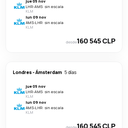
jue 05 nov
LHR
-
AMS
·
sin escala
KLM
lun 09 nov
AMS
-
LHR
·
sin escala
KLM
160 545 CLP
desde
Londres
-
Ámsterdam
5 días
jue 05 nov
LHR
-
AMS
·
sin escala
KLM
lun 09 nov
AMS
-
LHR
·
sin escala
KLM
160 545 CLP
desde