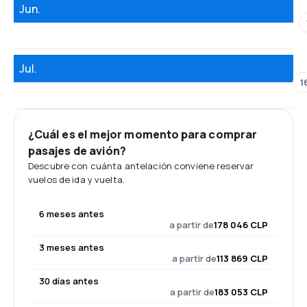
Jun.
Jul.
1
¿Cuál es el mejor momento para comprar
pasajes de avión?
Descubre con cuánta antelación conviene reservar
vuelos de ida y vuelta.
6 meses antes
a partir de
178 046 CLP
3 meses antes
a partir de
113 869 CLP
30 días antes
a partir de
183 053 CLP