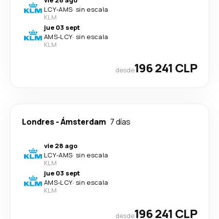
vie 28 ago
LCY
-
AMS
·
sin escala
KLM
jue 03 sept
AMS
-
LCY
·
sin escala
KLM
196 241 CLP
desde
Londres
-
Ámsterdam
7 días
vie 28 ago
LCY
-
AMS
·
sin escala
KLM
jue 03 sept
AMS
-
LCY
·
sin escala
KLM
196 241 CLP
desde