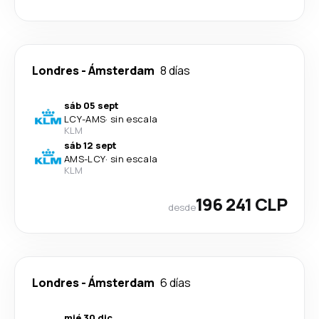
Londres
-
Ámsterdam
8 días
sáb 05 sept
LCY
-
AMS
·
sin escala
KLM
sáb 12 sept
AMS
-
LCY
·
sin escala
KLM
196 241 CLP
desde
Londres
-
Ámsterdam
6 días
mié 30 dic