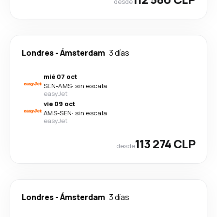
desde
Londres
-
Ámsterdam
3 días
mié 07 oct
SEN
-
AMS
·
sin escala
easyJet
vie 09 oct
AMS
-
SEN
·
sin escala
easyJet
113 274 CLP
desde
Londres
-
Ámsterdam
3 días