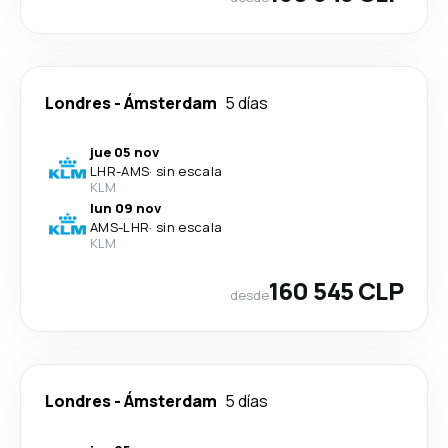
Londres
-
Ámsterdam
5 días
jue 05 nov
LHR
-
AMS
·
sin escala
KLM
lun 09 nov
AMS
-
LHR
·
sin escala
KLM
160 545 CLP
desde
Londres
-
Ámsterdam
5 días