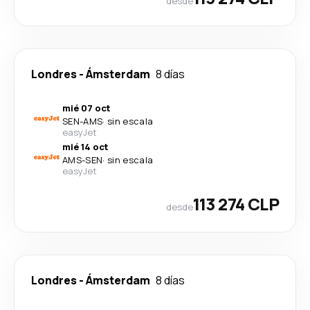
desde
Londres
-
Ámsterdam
8 días
mié 07 oct
SEN
-
AMS
·
sin escala
easyJet
mié 14 oct
AMS
-
SEN
·
sin escala
easyJet
113 274 CLP
desde
Londres
-
Ámsterdam
8 días