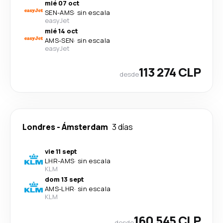
mié 07 oct
SEN
-
AMS
·
sin escala
easyJet
mié 14 oct
AMS
-
SEN
·
sin escala
easyJet
113 274 CLP
desde
Londres
-
Ámsterdam
3 días
vie 11 sept
LHR
-
AMS
·
sin escala
KLM
dom 13 sept
AMS
-
LHR
·
sin escala
KLM
160 545 CLP
desde