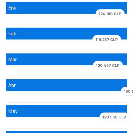
Ene.
124 180 CLP
Feb.
119 257 CLP
Mar.
120 487 CLP
Abr.
160 
May.
129 530 CLP