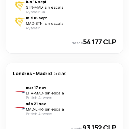
lun 14 sept
STN
-
MAD
·
sin escala
Ryanair UK
mié 16 sept
MAD
-
STN
·
sin escala
Ryanair
54 177 CLP
desde
Londres
-
Madrid
5 días
mar 17 nov
LHR
-
MAD
·
sin escala
British Airways
sáb 21 nov
MAD
-
LHR
·
sin escala
British Airways
93 152 CLP
desde