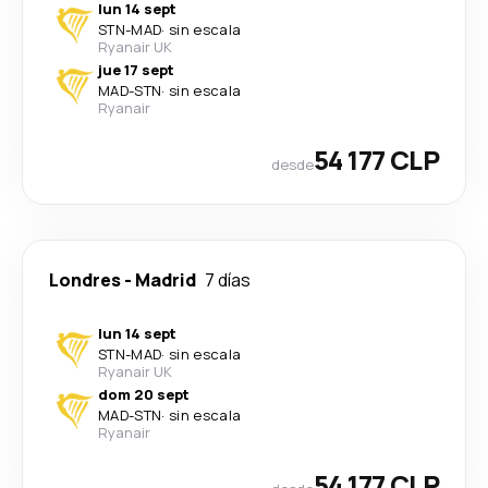
lun 14 sept
STN
-
MAD
·
sin escala
Ryanair UK
jue 17 sept
MAD
-
STN
·
sin escala
Ryanair
54 177 CLP
desde
Londres
-
Madrid
7 días
lun 14 sept
STN
-
MAD
·
sin escala
Ryanair UK
dom 20 sept
MAD
-
STN
·
sin escala
Ryanair
54 177 CLP