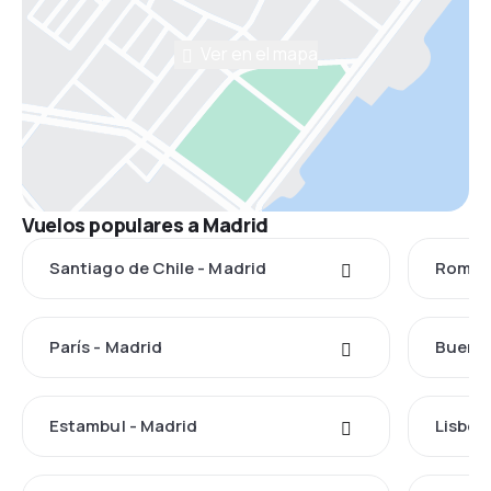
Ver en el mapa
Vuelos populares a Madrid
Santiago de Chile - Madrid
Roma -
París - Madrid
Buenos
Estambul - Madrid
Lisboa