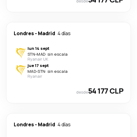
desde
Londres
-
Madrid
4 días
lun 14 sept
STN
-
MAD
·
sin escala
Ryanair UK
jue 17 sept
MAD
-
STN
·
sin escala
Ryanair
54 177 CLP
desde
Londres
-
Madrid
4 días