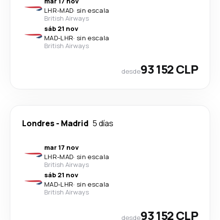
mar 17 nov
LHR
-
MAD
·
sin escala
British Airways
sáb 21 nov
MAD
-
LHR
·
sin escala
British Airways
93 152 CLP
desde
Londres
-
Madrid
5 días
mar 17 nov
LHR
-
MAD
·
sin escala
British Airways
sáb 21 nov
MAD
-
LHR
·
sin escala
British Airways
93 152 CLP
desde