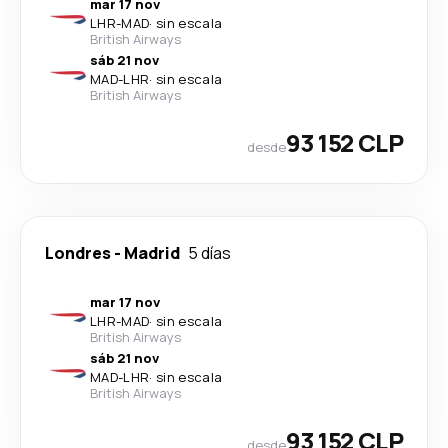
mar 17 nov
LHR
-
MAD
·
sin escala
British Airways
sáb 21 nov
MAD
-
LHR
·
sin escala
British Airways
93 152 CLP
desde
Londres
-
Madrid
5 días
mar 17 nov
LHR
-
MAD
·
sin escala
British Airways
sáb 21 nov
MAD
-
LHR
·
sin escala
British Airways
93 152 CLP
desde