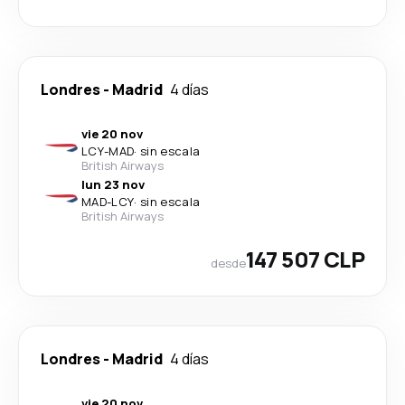
Londres
-
Madrid
4 días
vie 20 nov
LCY
-
MAD
·
sin escala
British Airways
lun 23 nov
MAD
-
LCY
·
sin escala
British Airways
147 507 CLP
desde
Londres
-
Madrid
4 días
vie 20 nov