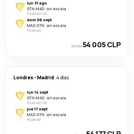
lun 31 ago
STN
-
MAD
·
sin escala
Ryanair UK
dom 06 sept
MAD
-
STN
·
sin escala
Ryanair
54 005 CLP
desde
Londres
-
Madrid
4 días
lun 14 sept
STN
-
MAD
·
sin escala
Ryanair UK
jue 17 sept
MAD
-
STN
·
sin escala
Ryanair
54 177 CLP