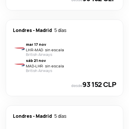
Londres
-
Madrid
5 días
mar 17 nov
LHR
-
MAD
·
sin escala
British Airways
sáb 21 nov
MAD
-
LHR
·
sin escala
British Airways
93 152 CLP
desde
Londres
-
Madrid
5 días