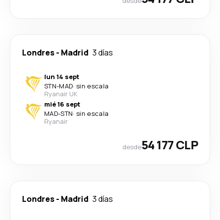
desde
Londres
-
Madrid
3 días
lun 14 sept
STN
-
MAD
·
sin escala
Ryanair UK
mié 16 sept
MAD
-
STN
·
sin escala
Ryanair
54 177 CLP
desde
Londres
-
Madrid
3 días