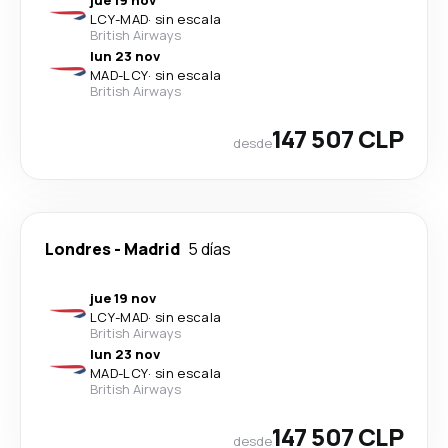
jue 19 nov
LCY
-
MAD
·
sin escala
British Airways
lun 23 nov
MAD
-
LCY
·
sin escala
British Airways
147 507 CLP
desde
Londres
-
Madrid
5 días
jue 19 nov
LCY
-
MAD
·
sin escala
British Airways
lun 23 nov
MAD
-
LCY
·
sin escala
British Airways
147 507 CLP
desde