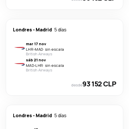
Londres
-
Madrid
5 días
mar 17 nov
LHR
-
MAD
·
sin escala
British Airways
sáb 21 nov
MAD
-
LHR
·
sin escala
British Airways
93 152 CLP
desde
Londres
-
Madrid
5 días