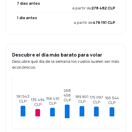
7 días antes
a partir de
278 482 CLP
1 día antes
a partir de
476 191 CLP
Descubre el día más barato para volar
Descubre qué día de la semana los vuelos suelen ser más
económicos.
268
458
191 543
189 801
175 097
165 544
156 410
135 494
CLP
CLP
CLP
CLP
CLP
CLP
CLP