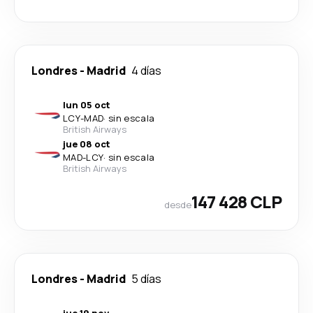
Londres
-
Madrid
4 días
lun 05 oct
LCY
-
MAD
·
sin escala
British Airways
jue 08 oct
MAD
-
LCY
·
sin escala
British Airways
147 428 CLP
desde
Londres
-
Madrid
5 días