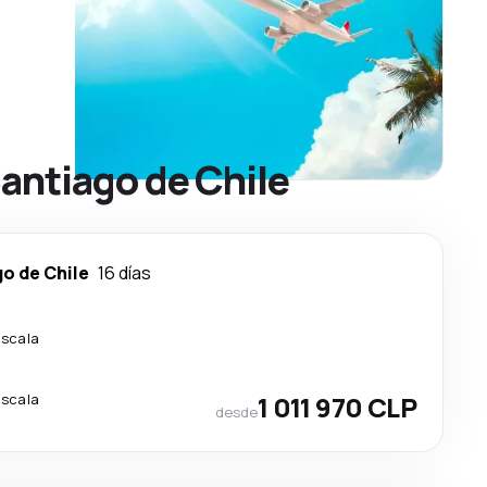
antiago de Chile
o de Chile
16 días
escala
escala
1 011 970 CLP
desde