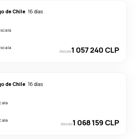
o de Chile
16 días
escala
escala
1 057 240 CLP
desde
o de Chile
16 días
cala
cala
1 068 159 CLP
desde