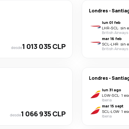
Londres
-
Santiag
lun 01 feb
LHR
-
SCL
·
sin 
British Airways
mar 16 feb
1 013 035 CLP
SCL
-
LHR
·
sin 
desde
British Airways
Londres
-
Santiag
lun 31 ago
LGW
-
SCL
·
1 es
Iberia
mar 15 sept
1 066 935 CLP
SCL
-
LGW
·
1 es
desde
Iberia