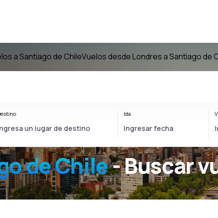
los a Santiago de Chile
Vuelos desde Londres a Santiago de C
estino
Ida
V
go de Chile
- Buscar v