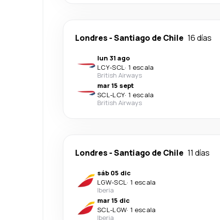
Londres
-
Santiago de Chile
16 días
lun 31 ago
LCY
-
SCL
·
1 escala
British Airways
mar 15 sept
SCL
-
LCY
·
1 escala
British Airways
Londres
-
Santiago de Chile
11 días
sáb 05 dic
LGW
-
SCL
·
1 escala
Iberia
mar 15 dic
SCL
-
LGW
·
1 escala
Iberia