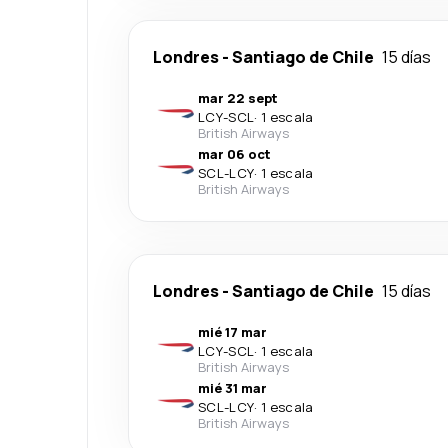
Londres
-
Santiago de Chile
15 días
mar 22 sept
LCY
-
SCL
·
1 escala
British Airways
mar 06 oct
SCL
-
LCY
·
1 escala
British Airways
Londres
-
Santiago de Chile
15 días
mié 17 mar
LCY
-
SCL
·
1 escala
British Airways
mié 31 mar
SCL
-
LCY
·
1 escala
British Airways