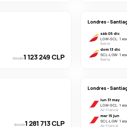
Londres
-
Santiag
sáb 05 dic
LGW
-
SCL
·
1 es
Iberia
dom 13 dic
1 123 249 CLP
SCL
-
LGW
·
1 es
desde
Iberia
Londres
-
Santiag
lun 31 may
LGW
-
SCL
·
1 es
Air France
mar 15 jun
1 281 713 CLP
SCL
-
LGW
·
1 es
desde
Air France