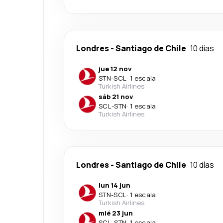
Londres
-
Santiago de Chile
10 días
jue 12 nov
STN
-
SCL
·
1 escala
Turkish Airlines
sáb 21 nov
SCL
-
STN
·
1 escala
Turkish Airlines
Londres
-
Santiago de Chile
10 días
lun 14 jun
STN
-
SCL
·
1 escala
Turkish Airlines
mié 23 jun
SCL
-
STN
·
1 escala