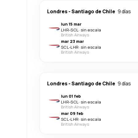
Londres
-
Santiago de Chile
9 días
lun 15 mar
LHR
-
SCL
·
sin escala
British Airways
mar 23 mar
SCL
-
LHR
·
sin escala
British Airways
Londres
-
Santiago de Chile
9 días
lun 01 feb
LHR
-
SCL
·
sin escala
British Airways
mar 09 feb
SCL
-
LHR
·
sin escala
British Airways