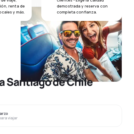
de viaje,
clientes - Elige la calidad
ión, renta de
demostrada y reserva con
ocales y más.
completa confianza.
a Santiago de Chile
Marzo
para viajar