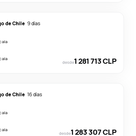
o de Chile
9 días
cala
cala
1 281 713 CLP
desde
o de Chile
16 días
cala
cala
1 283 307 CLP
desde