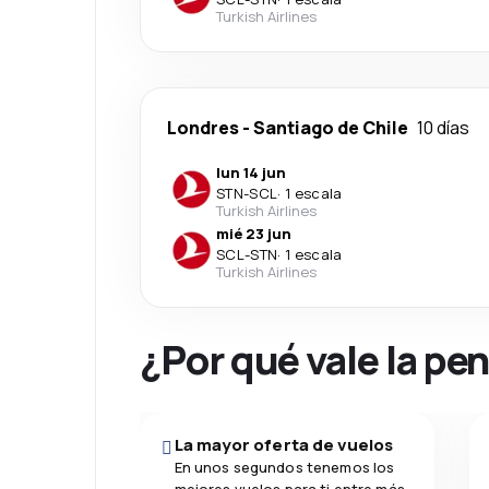
Turkish Airlines
Londres
-
Santiago de Chile
10 días
lun 14 jun
STN
-
SCL
·
1 escala
Turkish Airlines
mié 23 jun
SCL
-
STN
·
1 escala
Turkish Airlines
¿Por qué vale la pe
La mayor oferta de vuelos
En unos segundos tenemos los