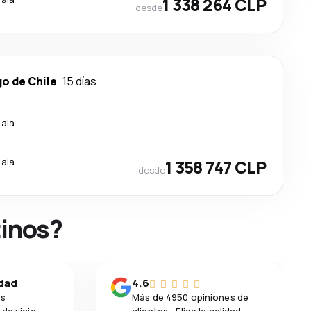
1 338 264 CLP
desde
o de Chile
15 días
cala
cala
1 358 747 CLP
desde
tinos?
idad
4.6
os
Más de 4950 opiniones de