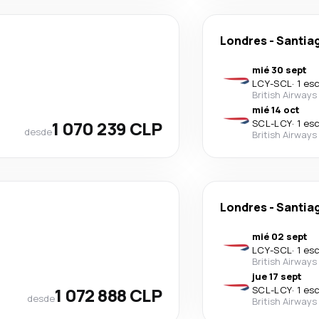
Londres
-
Santiag
mié 30 sept
LCY
-
SCL
·
1 es
British Airways
mié 14 oct
1 070 239 CLP
SCL
-
LCY
·
1 es
desde
British Airways
Londres
-
Santiag
mié 02 sept
LCY
-
SCL
·
1 es
British Airways
jue 17 sept
1 072 888 CLP
SCL
-
LCY
·
1 es
desde
British Airways