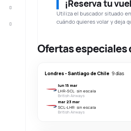
¡Reserva tu vue
Inspiración
y consejos
Utiliza el buscador situado e
cuándo quieres volar y deja 
Atención
al cliente
Ofertas especiales 
Londres
-
Santiago de Chile
9 días
lun 15 mar
LHR
-
SCL
·
sin escala
British Airways
mar 23 mar
SCL
-
LHR
·
sin escala
British Airways