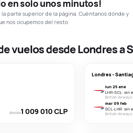
lo en solo unos minutos!
n la parte superior de la página. Cuéntanos dónde y
que nos ocupemos del resto.
de vuelos desde Londres a S
Londres
-
Santiag
lun 25 ene
LHR
-
SCL
·
sin 
British Airways
mar 09 feb
1 009 010 CLP
SCL
-
LHR
·
sin 
desde
British Airways