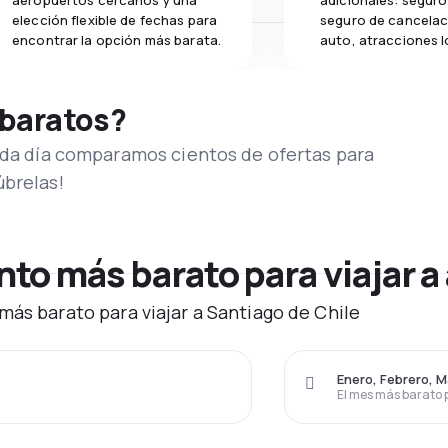
aeropuertos cercanos y una
adicionales: seguro 
elección flexible de fechas para
seguro de cancelac
encontrar la opción más barata.
auto, atracciones l
 baratos?
Cada día comparamos cientos de ofertas para
úbrelas!
o más barato para viajar a 
más barato para viajar a Santiago de Chile
Enero, Febrero, 
El mes más barato 