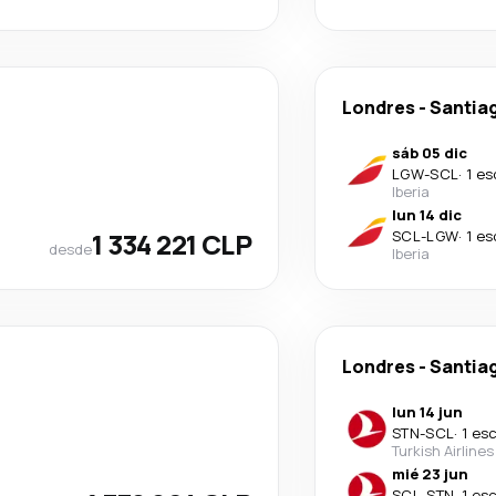
Londres
-
Santiag
sáb 05 dic
LGW
-
SCL
·
1 es
Iberia
lun 14 dic
1 334 221 CLP
SCL
-
LGW
·
1 es
desde
Iberia
Londres
-
Santiag
lun 14 jun
STN
-
SCL
·
1 es
Turkish Airlines
mié 23 jun
SCL
-
STN
·
1 es