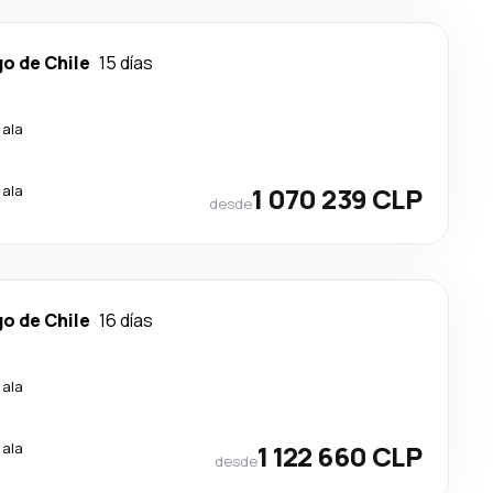
o de Chile
15 días
cala
cala
1 070 239 CLP
desde
o de Chile
16 días
cala
cala
1 122 660 CLP
desde