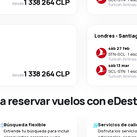
1 338 264 CLP
desde
Turkish Airlines
Londres
-
Santiag
sáb 27 feb
STN
-
SCL
·
1 es
Turkish Airlines
sáb 13 mar
1 338 264 CLP
SCL
-
STN
·
1 es
desde
Turkish Airlines
na reservar vuelos con eDes
Búsqueda flexible
Servicios de cal
Extiende tu búsqueda para incluir
Disfruta los servici