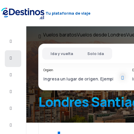
Tu plataforma de viaje
Vuelos baratos
Vuelos desde Londres
Vue
Vuelo+Hotel
Ida y vuelta
Solo ida
Vuelos
baratos
Orgien
D
Viajes
Alojamientos
Londres Santia
Ofertas
Completa
el viaje