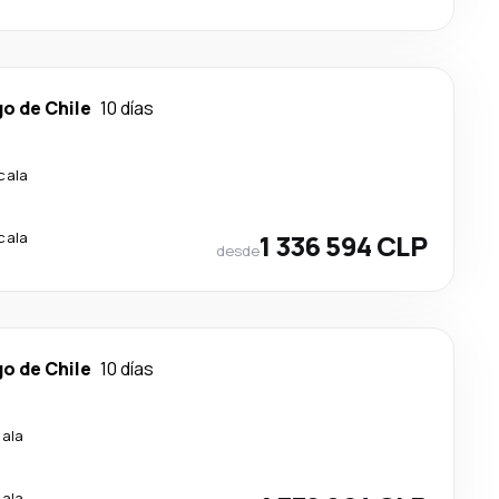
o de Chile
10 días
cala
cala
1 336 594 CLP
desde
o de Chile
10 días
cala
cala