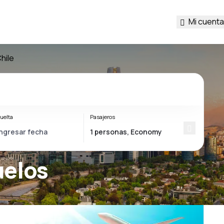
Mi cuenta
hile
uelta
Pasajeros
uelos