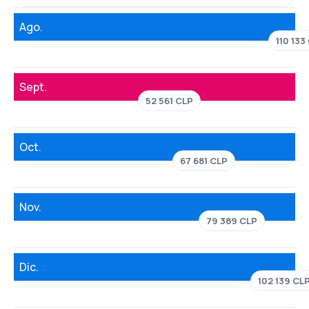
Ago.
110 133
Sept.
52 561 CLP
Oct.
67 681 CLP
Nov.
79 389 CLP
Dic.
102 139 CL