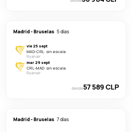
desde
Madrid
-
Bruselas
5 días
vie 25 sept
MAD
-
CRL
·
sin escala
Ryanair
mar 29 sept
CRL
-
MAD
·
sin escala
Ryanair
57 589 CLP
desde
Madrid
-
Bruselas
7 días