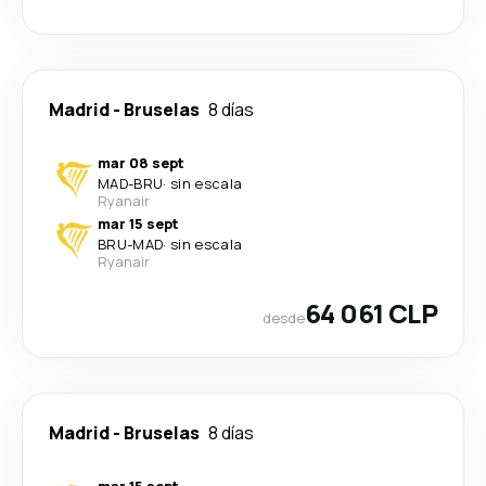
Madrid
-
Bruselas
8 días
mar 08 sept
MAD
-
BRU
·
sin escala
Ryanair
mar 15 sept
BRU
-
MAD
·
sin escala
Ryanair
64 061 CLP
desde
Madrid
-
Bruselas
8 días