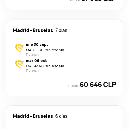
Madrid
-
Bruselas
7 días
mié 30 sept
MAD
-
CRL
·
sin escala
Ryanair
mar 06 oct
CRL
-
MAD
·
sin escala
Ryanair
60 646 CLP
desde
Madrid
-
Bruselas
6 días