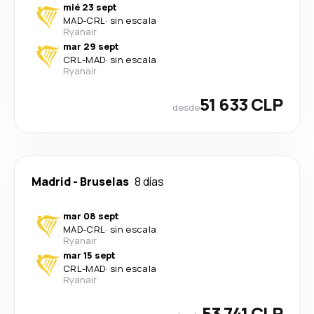
mié 23 sept
MAD
-
CRL
·
sin escala
Ryanair
mar 29 sept
CRL
-
MAD
·
sin escala
Ryanair
51 633 CLP
desde
Madrid
-
Bruselas
8 días
mar 08 sept
MAD
-
CRL
·
sin escala
Ryanair
mar 15 sept
CRL
-
MAD
·
sin escala
Ryanair
53 741 CLP