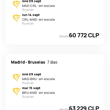
mié 09 sept
MAD
-
CRL
·
sin escala
Ryanair
lun 14 sept
CRL
-
MAD
·
sin escala
Ryanair
60 772 CLP
desde
Madrid
-
Bruselas
7 días
mié 09 sept
MAD
-
BRU
·
sin escala
Ryanair
mar 15 sept
BRU
-
MAD
·
sin escala
Ryanair
63 229 CLP
desde