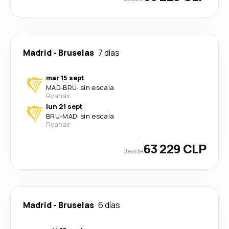
Madrid
-
Bruselas
7 días
mar 15 sept
MAD
-
BRU
·
sin escala
Ryanair
lun 21 sept
BRU
-
MAD
·
sin escala
Ryanair
63 229 CLP
desde
Madrid
-
Bruselas
6 días