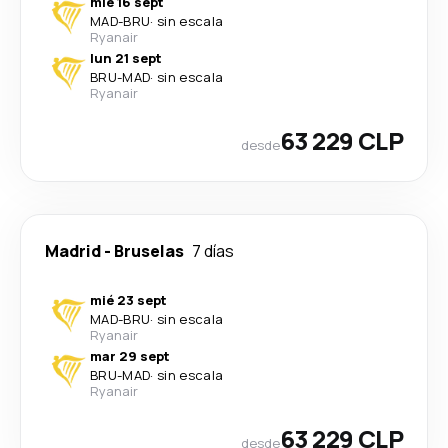
mié 16 sept
MAD
-
BRU
·
sin escala
Ryanair
lun 21 sept
BRU
-
MAD
·
sin escala
Ryanair
63 229 CLP
desde
Madrid
-
Bruselas
7 días
mié 23 sept
MAD
-
BRU
·
sin escala
Ryanair
mar 29 sept
BRU
-
MAD
·
sin escala
Ryanair
63 229 CLP
desde