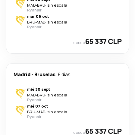
MAD
-
BRU
·
sin escala
Ryanair
mar 06 oct
BRU
-
MAD
·
sin escala
Ryanair
65 337 CLP
desde
Madrid
-
Bruselas
8 días
mié 30 sept
MAD
-
BRU
·
sin escala
Ryanair
mié 07 oct
BRU
-
MAD
·
sin escala
Ryanair
65 337 CLP
desde