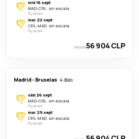
mié 16 sept
MAD
-
CRL
·
sin escala
Ryanair
mar 22 sept
CRL
-
MAD
·
sin escala
Ryanair
56 904 CLP
desde
Madrid
-
Bruselas
4 días
sáb 26 sept
MAD
-
CRL
·
sin escala
Ryanair
mar 29 sept
CRL
-
MAD
·
sin escala
Ryanair
56 904 CLP