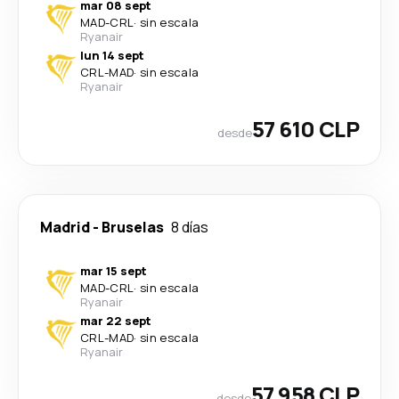
mar 08 sept
MAD
-
CRL
·
sin escala
Ryanair
lun 14 sept
CRL
-
MAD
·
sin escala
Ryanair
57 610 CLP
desde
Madrid
-
Bruselas
8 días
mar 15 sept
MAD
-
CRL
·
sin escala
Ryanair
mar 22 sept
CRL
-
MAD
·
sin escala
Ryanair
57 958 CLP
desde