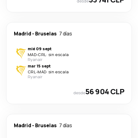
desde
Madrid
-
Bruselas
7 días
mié 09 sept
MAD
-
CRL
·
sin escala
Ryanair
mar 15 sept
CRL
-
MAD
·
sin escala
Ryanair
56 904 CLP
desde
Madrid
-
Bruselas
7 días