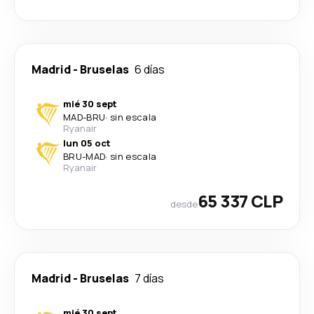
Madrid
-
Bruselas
6 días
mié 30 sept
MAD
-
BRU
·
sin escala
Ryanair
lun 05 oct
BRU
-
MAD
·
sin escala
Ryanair
65 337 CLP
desde
Madrid
-
Bruselas
7 días
mié 30 sept