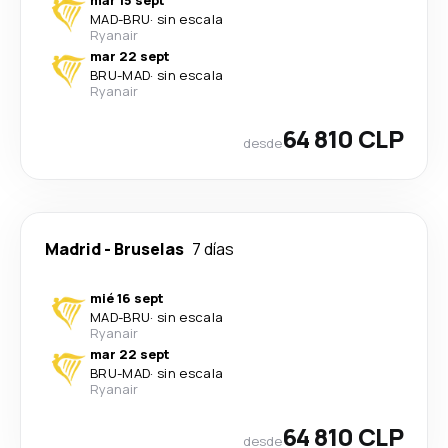
mar 15 sept
MAD
-
BRU
·
sin escala
Ryanair
mar 22 sept
BRU
-
MAD
·
sin escala
Ryanair
64 810 CLP
desde
Madrid
-
Bruselas
7 días
mié 16 sept
MAD
-
BRU
·
sin escala
Ryanair
mar 22 sept
BRU
-
MAD
·
sin escala
Ryanair
64 810 CLP
desde