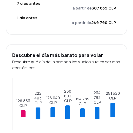
7 días antes
a partir de
307 839 CLP
1 día antes
a partir de
249 790 CLP
Descubre el día más barato para volar
Descubre qué día de la semana los vuelos suelen ser más
económicos.
260
234
222
251 520
603
793
176 049
493
CLP
154 789
126 853
CLP
CLP
CLP
CLP
CLP
CLP