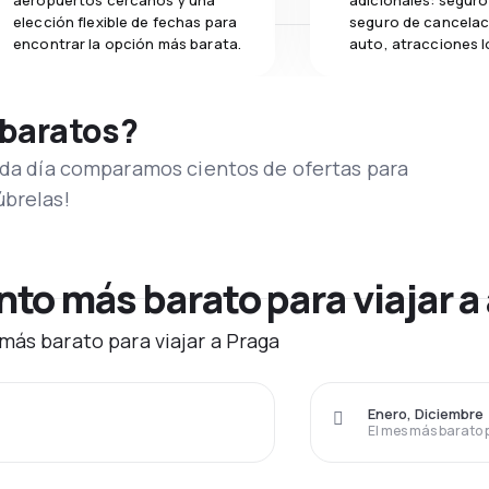
aeropuertos cercanos y una
adicionales: seguro 
elección flexible de fechas para
seguro de cancelac
encontrar la opción más barata.
auto, atracciones l
 baratos?
Cada día comparamos cientos de ofertas para
úbrelas!
o más barato para viajar a
más barato para viajar a Praga
Enero, Diciembre
El mes más barato 