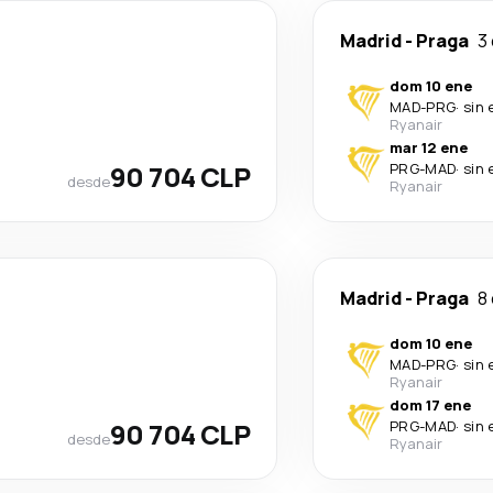
Madrid
-
Praga
3 
dom 10 ene
MAD
-
PRG
·
sin 
Ryanair
mar 12 ene
90 704 CLP
PRG
-
MAD
·
sin 
desde
Ryanair
Madrid
-
Praga
8 
dom 10 ene
MAD
-
PRG
·
sin 
Ryanair
dom 17 ene
90 704 CLP
PRG
-
MAD
·
sin 
desde
Ryanair