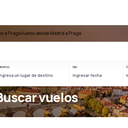
os a Praga
Vuelos desde Madrid a Praga
estino
Ida
V
Buscar vuelos