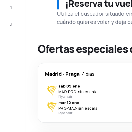
¡Reserva tu vue
Inspiración
y consejos
Utiliza el buscador situado e
cuándo quieres volar y deja 
Atención
al cliente
Ofertas especiales 
Madrid
-
Praga
4 días
sáb 09 ene
MAD
-
PRG
·
sin escala
Ryanair
mar 12 ene
PRG
-
MAD
·
sin escala
Ryanair