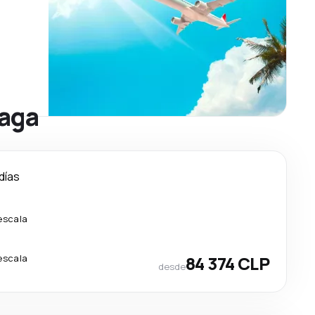
raga
días
escala
escala
84 374 CLP
desde