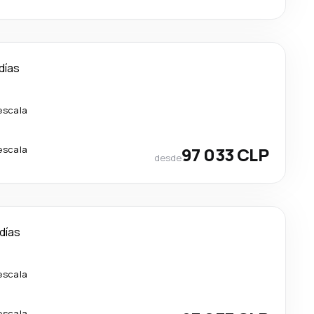
días
escala
escala
97 033 CLP
desde
 días
escala
escala