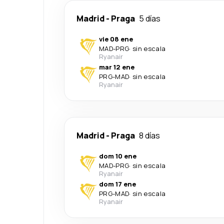
Madrid
-
Praga
5 días
vie 08 ene
MAD
-
PRG
·
sin escala
Ryanair
mar 12 ene
PRG
-
MAD
·
sin escala
Ryanair
Madrid
-
Praga
8 días
dom 10 ene
MAD
-
PRG
·
sin escala
Ryanair
dom 17 ene
PRG
-
MAD
·
sin escala
Ryanair