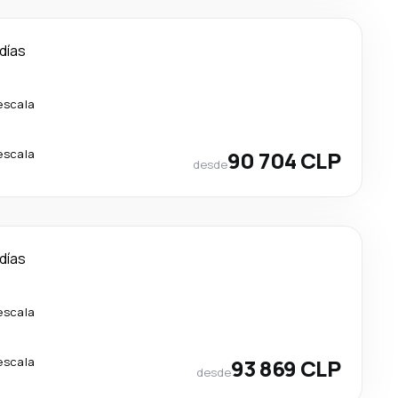
 días
escala
escala
90 704 CLP
desde
 días
escala
escala
93 869 CLP
desde