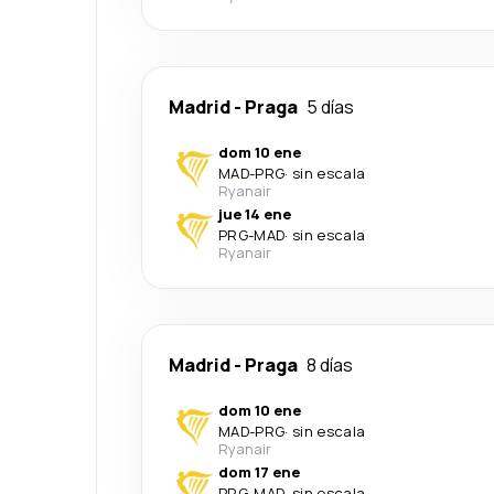
Madrid
-
Praga
5 días
dom 10 ene
MAD
-
PRG
·
sin escala
Ryanair
jue 14 ene
PRG
-
MAD
·
sin escala
Ryanair
Madrid
-
Praga
8 días
dom 10 ene
MAD
-
PRG
·
sin escala
Ryanair
dom 17 ene
PRG
-
MAD
·
sin escala