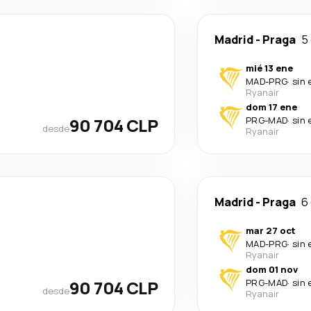
Madrid
-
Praga
5
mié 13 ene
MAD
-
PRG
·
sin 
Ryanair
dom 17 ene
90 704 CLP
PRG
-
MAD
·
sin 
desde
Ryanair
Madrid
-
Praga
6
mar 27 oct
MAD
-
PRG
·
sin 
Ryanair
dom 01 nov
90 704 CLP
PRG
-
MAD
·
sin 
desde
Ryanair