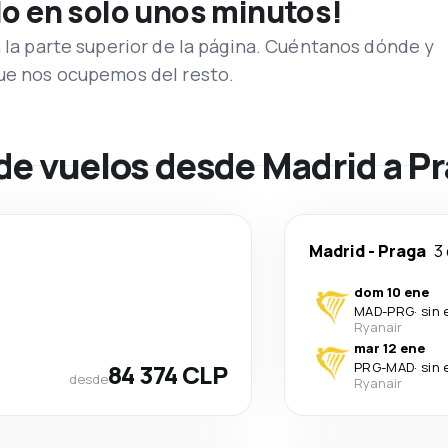
lo en solo unos minutos!
n la parte superior de la página. Cuéntanos dónde y
que nos ocupemos del resto.
de vuelos desde Madrid a P
Madrid
-
Praga
3 
dom 10 ene
MAD
-
PRG
·
sin 
Ryanair
mar 12 ene
84 374 CLP
PRG
-
MAD
·
sin 
desde
Ryanair