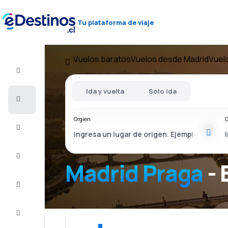
Tu plataforma de viaje
Vuelos baratos
Vuelos desde Madrid
Vuel
Vuelo+Hotel
Ida y vuelta
Solo ida
Vuelos
baratos
Orgien
D
Viajes
Alojamientos
Madrid Praga
- 
Ofertas
Completa
el viaje