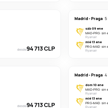
Madrid
-
Praga
5
sáb 09 ene
MAD
-
PRG
·
sin 
Ryanair
mié 13 ene
94 713 CLP
PRG
-
MAD
·
sin 
desde
Ryanair
Madrid
-
Praga
4
dom 10 ene
MAD
-
PRG
·
sin 
Ryanair
mié 13 ene
94 713 CLP
PRG
-
MAD
·
sin 
desde
Ryanair