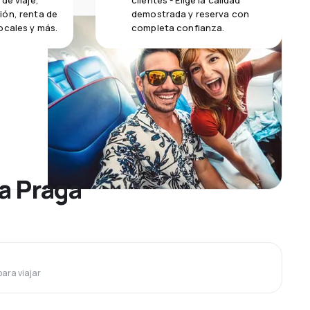
de viaje,
clientes - Elige la calidad
ión, renta de
demostrada y reserva con
ocales y más.
completa confianza.
 a Praga
para viajar