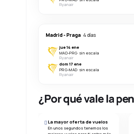
Ryanair
Madrid
-
Praga
4 días
jue 14 ene
MAD
-
PRG
·
sin escala
Ryanair
dom 17 ene
PRG
-
MAD
·
sin escala
Ryanair
¿Por qué vale la pe
La mayor oferta de vuelos
En unos segundos tenemos los