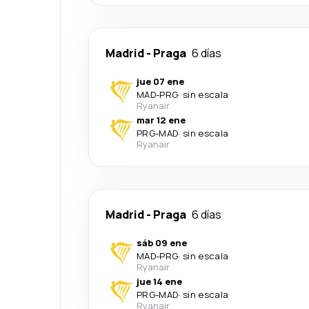
Madrid
-
Praga
6 días
jue 07 ene
MAD
-
PRG
·
sin escala
Ryanair
mar 12 ene
PRG
-
MAD
·
sin escala
Ryanair
Madrid
-
Praga
6 días
sáb 09 ene
MAD
-
PRG
·
sin escala
Ryanair
jue 14 ene
PRG
-
MAD
·
sin escala
Ryanair