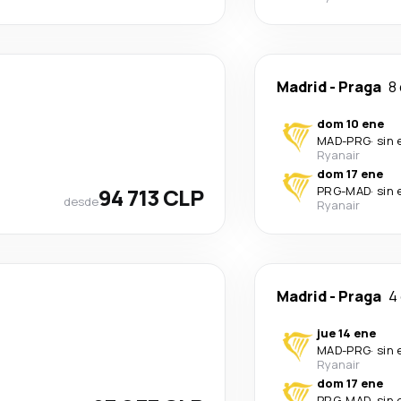
Madrid
-
Praga
8 
dom 10 ene
MAD
-
PRG
·
sin 
Ryanair
dom 17 ene
94 713 CLP
PRG
-
MAD
·
sin 
desde
Ryanair
Madrid
-
Praga
4
jue 14 ene
MAD
-
PRG
·
sin 
Ryanair
dom 17 ene
PRG
-
MAD
·
sin 