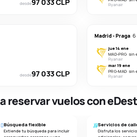
97 033 CLP
desde
Ryanair
Madrid
-
Praga
6
jue 14 ene
MAD
-
PRG
·
sin 
Ryanair
mar 19 ene
97 033 CLP
PRG
-
MAD
·
sin 
desde
Ryanair
na reservar vuelos con eDes
Búsqueda flexible
Servicios de cal
Extiende tu búsqueda para incluir
Disfruta los servici