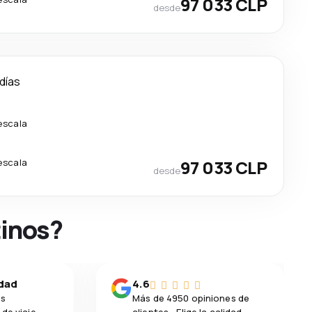
97 033 CLP
desde
 días
escala
escala
97 033 CLP
desde
tinos?
idad
4.6
os
Más de 4950 opiniones de