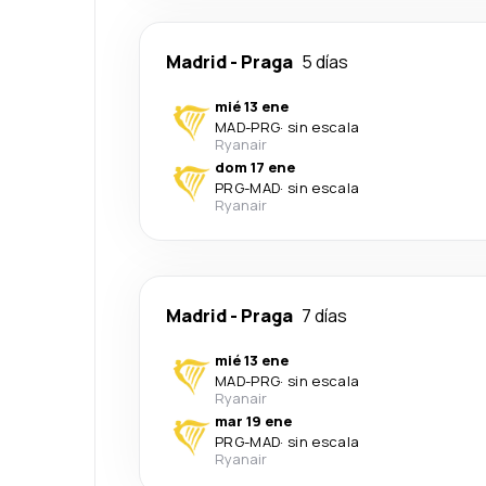
Madrid
-
Praga
5 días
mié 13 ene
MAD
-
PRG
·
sin escala
Ryanair
dom 17 ene
PRG
-
MAD
·
sin escala
Ryanair
Madrid
-
Praga
7 días
mié 13 ene
MAD
-
PRG
·
sin escala
Ryanair
mar 19 ene
PRG
-
MAD
·
sin escala
Ryanair