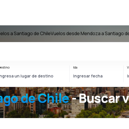
elos a Santiago de Chile
Vuelos desde Mendoza a Santiago de
estino
Ida
V
go de Chile
- Buscar 