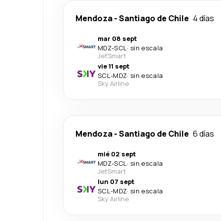
Mendoza
-
Santiago de Chile
4 días
mar 08 sept
MDZ
-
SCL
·
sin escala
JetSmart
vie 11 sept
SCL
-
MDZ
·
sin escala
Sky Airline
Mendoza
-
Santiago de Chile
6 días
mié 02 sept
MDZ
-
SCL
·
sin escala
JetSmart
lun 07 sept
SCL
-
MDZ
·
sin escala
Sky Airline