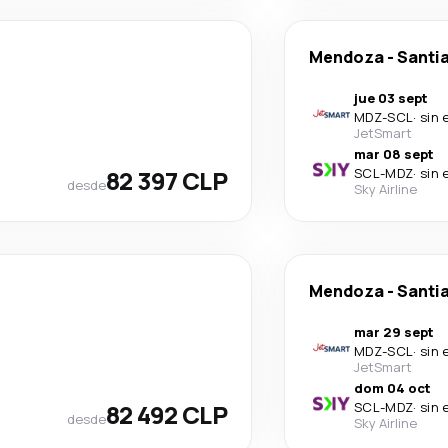
Mendoza
-
Santia
jue 03 sept
MDZ
-
SCL
·
sin 
JetSmart
mar 08 sept
82 397 CLP
SCL
-
MDZ
·
sin 
desde
Sky Airline
Mendoza
-
Santia
mar 29 sept
MDZ
-
SCL
·
sin 
JetSmart
dom 04 oct
82 492 CLP
SCL
-
MDZ
·
sin 
desde
Sky Airline