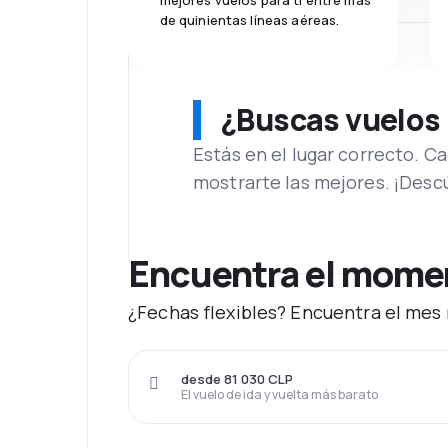
mejores vuelos para ti entre más
de quinientas líneas aéreas.
¿Buscas vuelos
Estás en el lugar correcto. 
mostrarte las mejores. ¡Desc
Encuentra el moment
¿Fechas flexibles? Encuentra el mes 
desde 81 030 CLP
El vuelo de ida y vuelta más barato