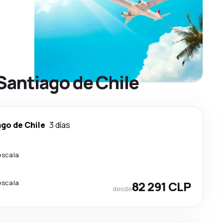
Santiago de Chile
go de Chile
3 días
escala
escala
82 291 CLP
desde