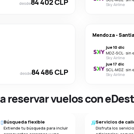
84 402 CLP
desde
Sky Airline
Mendoza
-
Santia
jue 10 dic
MDZ
-
SCL
·
sin 
Sky Airline
jue 17 dic
84 486 CLP
SCL
-
MDZ
·
sin 
desde
Sky Airline
na reservar vuelos con eDes
Búsqueda flexible
Servicios de cal
Extiende tu búsqueda para incluir
Disfruta los servici