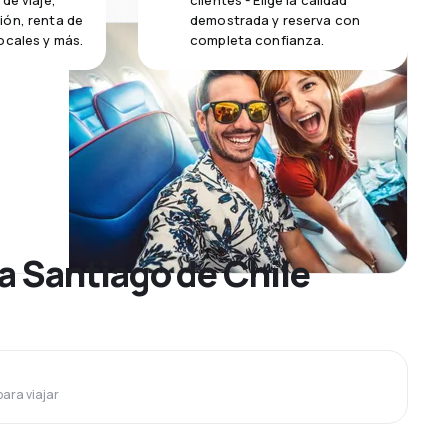
de viaje,
clientes - Elige la calidad
ión, renta de
demostrada y reserva con
ocales y más.
completa confianza.
a Santiago de Chile
para viajar