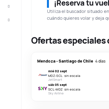
¡Reserva tu vue
Inspiración
y consejos
Utiliza el buscador situado e
cuándo quieres volar y deja 
Atención
al cliente
Ofertas especiales
Mendoza
-
Santiago de Chile
4 días
mié 02 sept
MDZ
-
SCL
·
sin escala
JetSmart
sáb 05 sept
SCL
-
MDZ
·
sin escala
Sky Airline