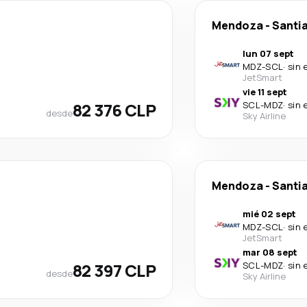
Mendoza
-
Santia
lun 07 sept
MDZ
-
SCL
·
sin 
JetSmart
vie 11 sept
82 376 CLP
SCL
-
MDZ
·
sin 
desde
Sky Airline
Mendoza
-
Santia
mié 02 sept
MDZ
-
SCL
·
sin 
JetSmart
mar 08 sept
82 397 CLP
SCL
-
MDZ
·
sin 
desde
Sky Airline