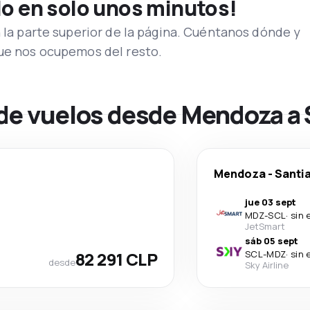
lo en solo unos minutos!
n la parte superior de la página. Cuéntanos dónde y
que nos ocupemos del resto.
 de vuelos desde Mendoza a 
Mendoza
-
Santia
jue 03 sept
MDZ
-
SCL
·
sin 
JetSmart
sáb 05 sept
82 291 CLP
SCL
-
MDZ
·
sin 
desde
Sky Airline