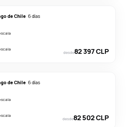
go de Chile
6 días
escala
escala
82 397 CLP
desde
go de Chile
6 días
escala
escala
82 502 CLP
desde