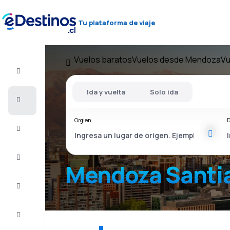
Tu plataforma de viaje
Vuelos baratos
Vuelos desde Mendoza
Vu
Vuelo+Hotel
Ida y vuelta
Solo ida
Vuelos
baratos
Orgien
D
Viajes
Alojamientos
Mendoza Santia
Ofertas
Completa
el viaje