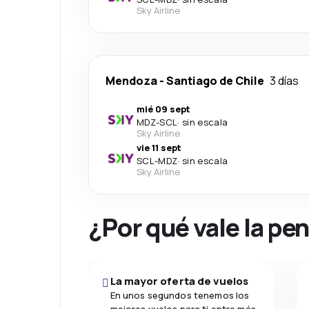
Sky Airline
Mendoza
-
Santiago de Chile
3 días
mié 09 sept
MDZ
-
SCL
·
sin escala
Sky Airline
vie 11 sept
SCL
-
MDZ
·
sin escala
Sky Airline
¿Por qué vale la pe
La mayor oferta de vuelos
En unos segundos tenemos los