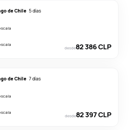
go de Chile
5 días
escala
escala
82 386 CLP
desde
go de Chile
7 días
escala
escala
82 397 CLP
desde