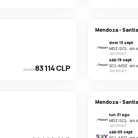
Mendoza
-
Santia
dom 13 sept
MDZ
-
SCL
·
sin 
JetSmart
sáb 19 sept
83 114 CLP
SCL
-
MDZ
·
sin 
desde
JetSmart
Mendoza
-
Santia
lun 31 ago
MDZ
-
SCL
·
sin 
JetSmart
sáb 05 sept
SCL
-
MDZ
·
sin 