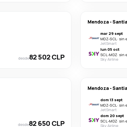
Mendoza
-
Santia
mar 29 sept
MDZ
-
SCL
·
sin 
JetSmart
lun 05 oct
82 502 CLP
SCL
-
MDZ
·
sin 
desde
Sky Airline
Mendoza
-
Santia
dom 13 sept
MDZ
-
SCL
·
sin 
JetSmart
dom 20 sept
82 650 CLP
SCL
-
MDZ
·
sin 
desde
Sky Airline