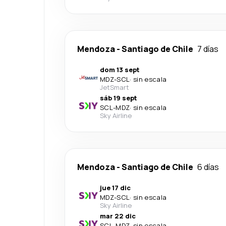
Mendoza
-
Santiago de Chile
7 días
dom 13 sept
MDZ
-
SCL
·
sin escala
JetSmart
sáb 19 sept
SCL
-
MDZ
·
sin escala
Sky Airline
Mendoza
-
Santiago de Chile
6 días
jue 17 dic
MDZ
-
SCL
·
sin escala
Sky Airline
mar 22 dic
SCL
-
MDZ
·
sin escala