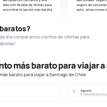
aeropuertos cercanos y una
adicionales: seguro 
elección flexible de fechas para
seguro de cancelac
encontrar la opción más barata.
auto, atracciones l
 baratos?
Cada día comparamos cientos de ofertas para
úbrelas!
o más barato para viajar a 
más barato para viajar a Santiago de Chile
Agosto
El mes más barato 