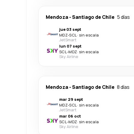
Mendoza
-
Santiago de Chile
5 días
jue 03 sept
MDZ
-
SCL
·
sin escala
JetSmart
lun 07 sept
SCL
-
MDZ
·
sin escala
Sky Airline
Mendoza
-
Santiago de Chile
8 días
mar 29 sept
MDZ
-
SCL
·
sin escala
JetSmart
mar 06 oct
SCL
-
MDZ
·
sin escala
Sky Airline