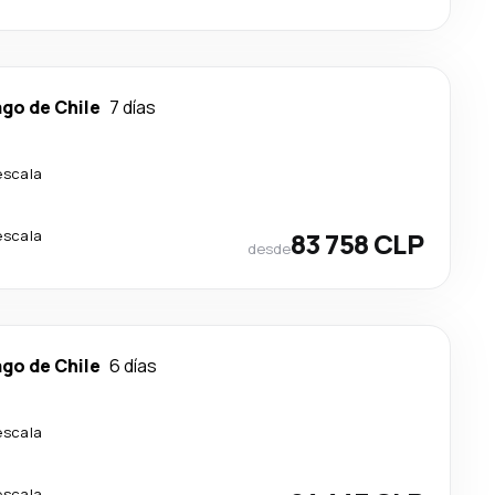
go de Chile
7 días
escala
escala
83 758 CLP
desde
go de Chile
6 días
escala
escala