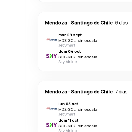
Mendoza
-
Santiago de Chile
6 días
mar 29 sept
MDZ
-
SCL
·
sin escala
JetSmart
dom 04 oct
SCL
-
MDZ
·
sin escala
Sky Airline
Mendoza
-
Santiago de Chile
7 días
lun 05 oct
MDZ
-
SCL
·
sin escala
JetSmart
dom 11 oct
SCL
-
MDZ
·
sin escala
Sky Airline