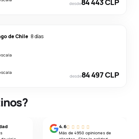
84 443 CLP
desde
go de Chile
8 días
escala
escala
84 497 CLP
desde
tinos?
idad
4.6
os
Más de 4950 opiniones de