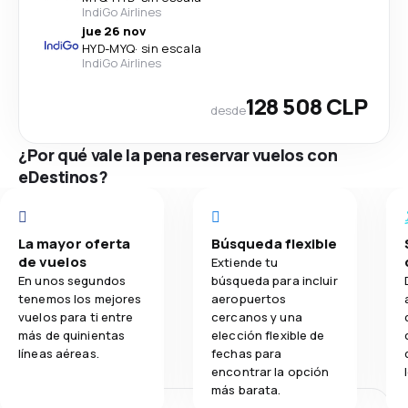
IndiGo Airlines
jue 26 nov
HYD
-
MYQ
·
sin escala
IndiGo Airlines
128 508 CLP
desde
¿Por qué vale la pena reservar vuelos con
eDestinos?
La mayor oferta
Búsqueda flexible
de vuelos
Extiende tu
En unos segundos
búsqueda para incluir
tenemos los mejores
aeropuertos
vuelos para ti entre
cercanos y una
más de quinientas
elección flexible de
líneas aéreas.
fechas para
encontrar la opción
más barata.