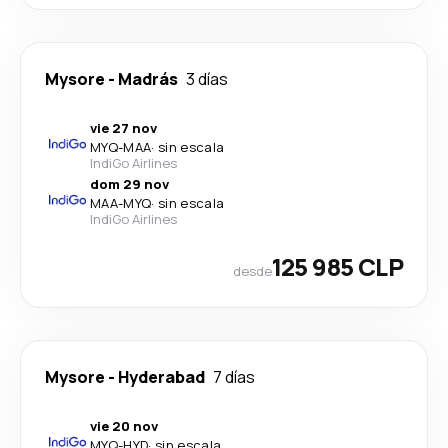
Mysore
-
Madrás
3 días
vie 27 nov
MYQ
-
MAA
·
sin escala
IndiGo Airlines
dom 29 nov
MAA
-
MYQ
·
sin escala
IndiGo Airlines
125 985 CLP
desde
Mysore
-
Hyderabad
7 días
vie 20 nov
MYQ
-
HYD
·
sin escala