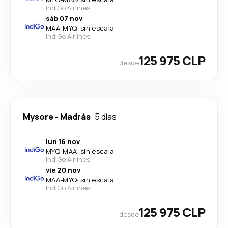
IndiGo Airlines
sáb 07 nov
MAA
-
MYQ
·
sin escala
IndiGo Airlines
125 975 CLP
desde
Mysore
-
Madrás
5 días
lun 16 nov
MYQ
-
MAA
·
sin escala
IndiGo Airlines
vie 20 nov
MAA
-
MYQ
·
sin escala
IndiGo Airlines
125 975 CLP
desde