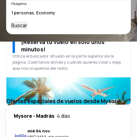
Pasajeros
Buscar
¡Reserva tu vuelo en solo unos
minutos!
Utiliza el buscador situado en la parte superior de la
página. Cuéntanos dónde y cuándo quieres volar y deja
que nos ocupemos del resto.
Ofertas especiales de vuelos desde Mysore
Mysore
-
Madrás
4 días
mié 04 nov
MYQ
-
MAA
·
sin escala