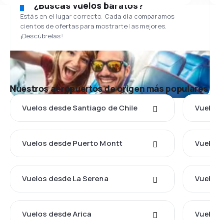
¿Buscas vuelos baratos?
Estás en el lugar correcto. Cada día comparamos
cientos de ofertas para mostrarte las mejores.
¡Descúbrelas!
Nuestros aeropuertos de origen más populares
Vuelos desde Santiago de Chile
Vuelos
Vuelos desde Puerto Montt
Vuelos
Vuelos desde La Serena
Vuelos
Vuelos desde Arica
Vuelos