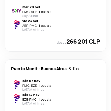
mar 20 oct
PMC
-
AEP
·
1 escala
Sky Airline
vie 23 oct
AEP
-
PMC
·
1 escala
LATAM Airlines
266 201 CLP
desde
Puerto Montt
-
Buenos Aires
8 días
sáb 07 nov
PMC
-
EZE
·
1 escala
LATAM Airlines
sáb 14 nov
EZE
-
PMC
·
1 escala
LATAM Airlines