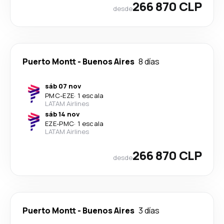
266 870 CLP
desde
Puerto Montt
-
Buenos Aires
8 días
sáb 07 nov
PMC
-
EZE
·
1 escala
LATAM Airlines
sáb 14 nov
EZE
-
PMC
·
1 escala
LATAM Airlines
266 870 CLP
desde
Puerto Montt
-
Buenos Aires
3 días