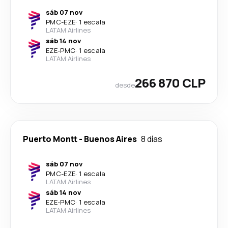
sáb 07 nov
PMC
-
EZE
·
1 escala
LATAM Airlines
sáb 14 nov
EZE
-
PMC
·
1 escala
LATAM Airlines
266 870 CLP
desde
Puerto Montt
-
Buenos Aires
8 días
sáb 07 nov
PMC
-
EZE
·
1 escala
LATAM Airlines
sáb 14 nov
EZE
-
PMC
·
1 escala
LATAM Airlines