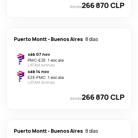
266 870 CLP
desde
Puerto Montt
-
Buenos Aires
8 días
sáb 07 nov
PMC
-
EZE
·
1 escala
LATAM Airlines
sáb 14 nov
EZE
-
PMC
·
1 escala
LATAM Airlines
266 870 CLP
desde
Puerto Montt
-
Buenos Aires
8 días