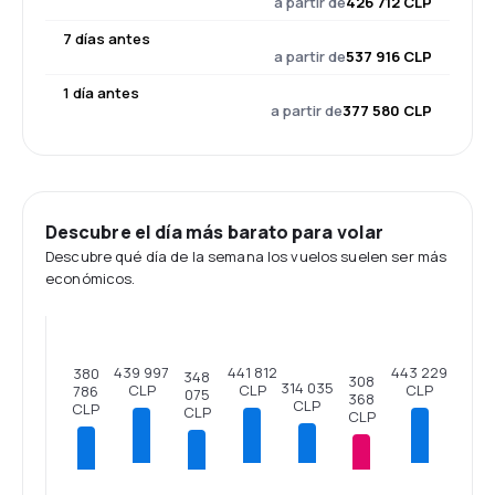
a partir de
426 712 CLP
7 días antes
a partir de
537 916 CLP
1 día antes
a partir de
377 580 CLP
Descubre el día más barato para volar
Descubre qué día de la semana los vuelos suelen ser más
económicos.
443 229
441 812
439 997
380
348
308
314 035
CLP
CLP
CLP
786
075
368
CLP
CLP
CLP
CLP