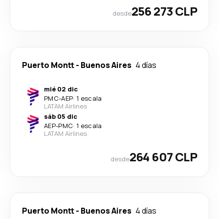
256 273 CLP
desde
Puerto Montt
-
Buenos Aires
4 días
mié 02 dic
PMC
-
AEP
·
1 escala
LATAM Airlines
sáb 05 dic
AEP
-
PMC
·
1 escala
LATAM Airlines
264 607 CLP
desde
Puerto Montt
-
Buenos Aires
4 días