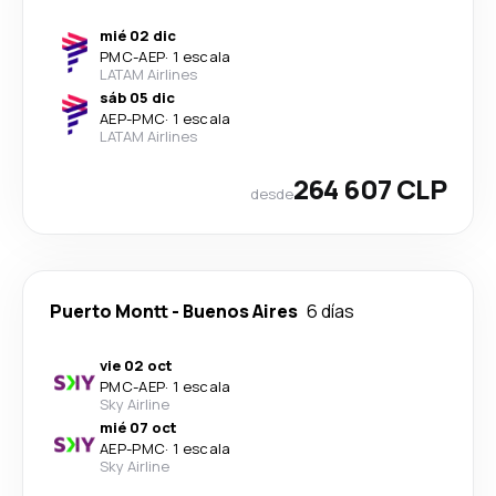
mié 02 dic
PMC
-
AEP
·
1 escala
LATAM Airlines
sáb 05 dic
AEP
-
PMC
·
1 escala
LATAM Airlines
264 607 CLP
desde
Puerto Montt
-
Buenos Aires
6 días
vie 02 oct
PMC
-
AEP
·
1 escala
Sky Airline
mié 07 oct
AEP
-
PMC
·
1 escala
Sky Airline