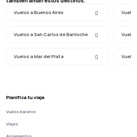
también aman estos destinos.
Vuelos a Buenos Aires
Vuelos
Vuelos a San Carlos de Bariloche
Vuelos
Vuelos a Mar del Plata
Vuelos
Planifica tu viaje
Vuelos baratos
Viajes
Alojamientos