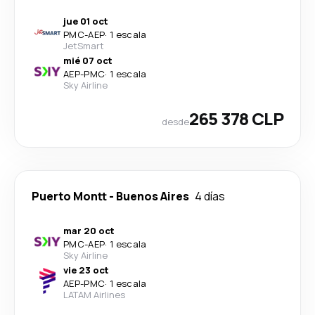
jue 01 oct
PMC
-
AEP
·
1 escala
JetSmart
mié 07 oct
AEP
-
PMC
·
1 escala
Sky Airline
265 378 CLP
desde
Puerto Montt
-
Buenos Aires
4 días
mar 20 oct
PMC
-
AEP
·
1 escala
Sky Airline
vie 23 oct
AEP
-
PMC
·
1 escala
LATAM Airlines