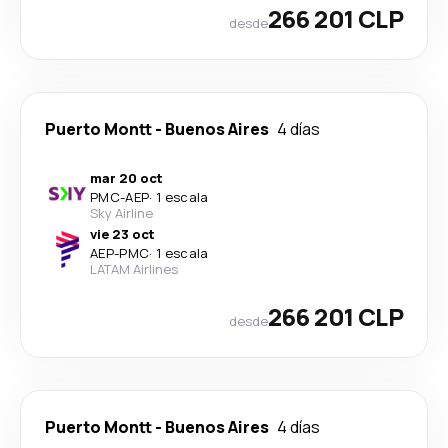
266 201 CLP
desde
Puerto Montt
-
Buenos Aires
4 días
mar 20 oct
PMC
-
AEP
·
1 escala
Sky Airline
vie 23 oct
AEP
-
PMC
·
1 escala
LATAM Airlines
266 201 CLP
desde
Puerto Montt
-
Buenos Aires
4 días