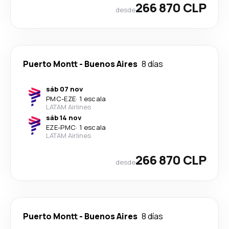
266 870 CLP
desde
Puerto Montt
-
Buenos Aires
8 días
sáb 07 nov
PMC
-
EZE
·
1 escala
LATAM Airlines
sáb 14 nov
EZE
-
PMC
·
1 escala
LATAM Airlines
266 870 CLP
desde
Puerto Montt
-
Buenos Aires
8 días