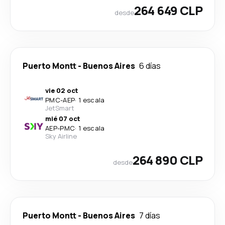
264 649 CLP
desde
Puerto Montt
-
Buenos Aires
6 días
vie 02 oct
PMC
-
AEP
·
1 escala
JetSmart
mié 07 oct
AEP
-
PMC
·
1 escala
Sky Airline
264 890 CLP
desde
Puerto Montt
-
Buenos Aires
7 días