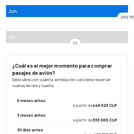
Jun.
290 15
Jul.
??
¿Cuál es el mejor momento para comprar
pasajes de avión?
Descubre con cuánta antelación conviene reservar
vuelos de ida y vuelta.
6 meses antes
a partir de
446 523 CLP
3 meses antes
a partir de
333 005 CLP
30 días antes