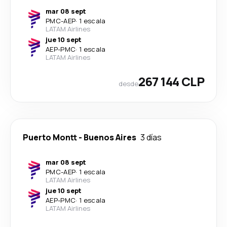
mar 08 sept
PMC
-
AEP
·
1 escala
LATAM Airlines
jue 10 sept
AEP
-
PMC
·
1 escala
LATAM Airlines
267 144 CLP
desde
Puerto Montt
-
Buenos Aires
3 días
mar 08 sept
PMC
-
AEP
·
1 escala
LATAM Airlines
jue 10 sept
AEP
-
PMC
·
1 escala
LATAM Airlines