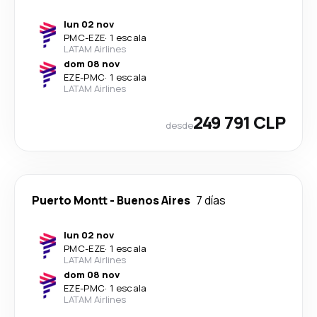
lun 02 nov
PMC
-
EZE
·
1 escala
LATAM Airlines
dom 08 nov
EZE
-
PMC
·
1 escala
LATAM Airlines
249 791 CLP
desde
Puerto Montt
-
Buenos Aires
7 días
lun 02 nov
PMC
-
EZE
·
1 escala
LATAM Airlines
dom 08 nov
EZE
-
PMC
·
1 escala
LATAM Airlines