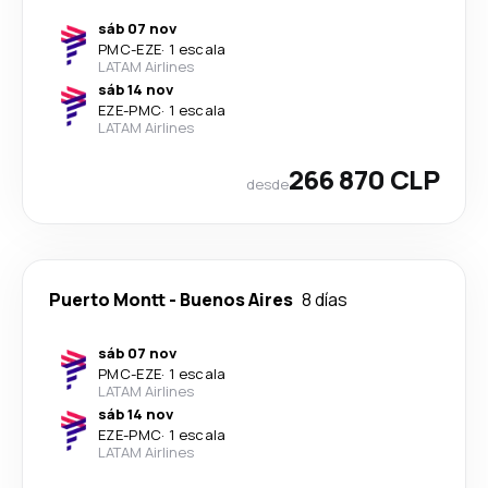
sáb 07 nov
PMC
-
EZE
·
1 escala
LATAM Airlines
sáb 14 nov
EZE
-
PMC
·
1 escala
LATAM Airlines
266 870 CLP
desde
Puerto Montt
-
Buenos Aires
8 días
sáb 07 nov
PMC
-
EZE
·
1 escala
LATAM Airlines
sáb 14 nov
EZE
-
PMC
·
1 escala
LATAM Airlines