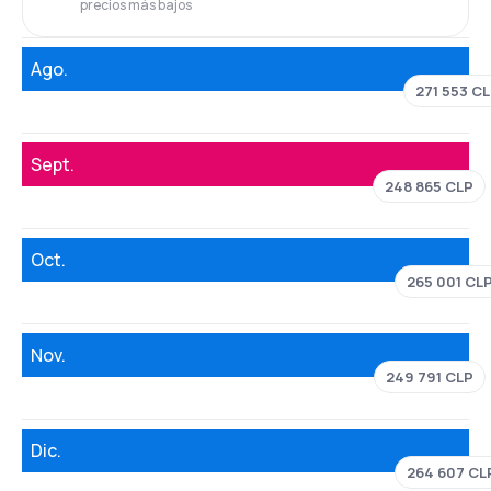
precios más bajos
Ago.
271 553 C
Sept.
248 865 CLP
Oct.
265 001 CL
Nov.
249 791 CLP
Dic.
264 607 CL