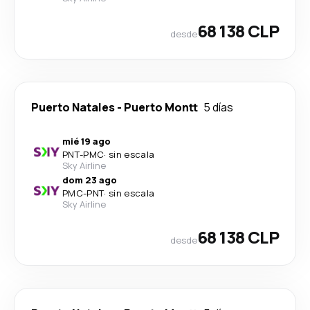
68 138 CLP
desde
Puerto Natales
-
Puerto Montt
5 días
mié 19 ago
PNT
-
PMC
·
sin escala
Sky Airline
dom 23 ago
PMC
-
PNT
·
sin escala
Sky Airline
68 138 CLP
desde