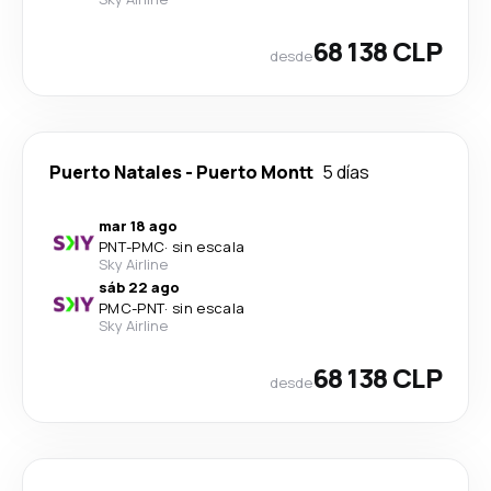
68 138 CLP
desde
Puerto Natales
-
Puerto Montt
5 días
mar 18 ago
PNT
-
PMC
·
sin escala
Sky Airline
sáb 22 ago
PMC
-
PNT
·
sin escala
Sky Airline
68 138 CLP
desde