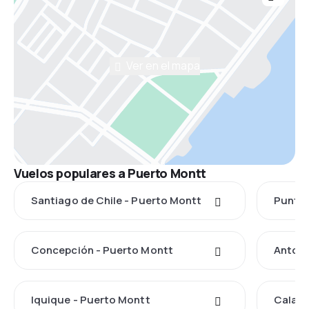
Ver en el mapa
Vuelos populares a Puerto Montt
Santiago de Chile - Puerto Montt
Punta 
Concepción - Puerto Montt
Antofa
Iquique - Puerto Montt
Calama