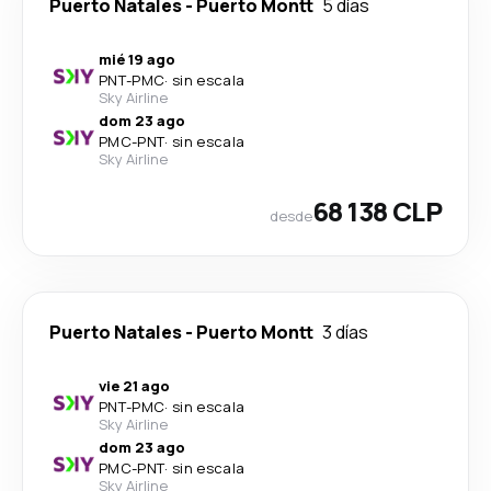
Puerto Natales
-
Puerto Montt
5 días
mié 19 ago
PNT
-
PMC
·
sin escala
Sky Airline
dom 23 ago
PMC
-
PNT
·
sin escala
Sky Airline
68 138 CLP
desde
Puerto Natales
-
Puerto Montt
3 días
vie 21 ago
PNT
-
PMC
·
sin escala
Sky Airline
dom 23 ago
PMC
-
PNT
·
sin escala
Sky Airline