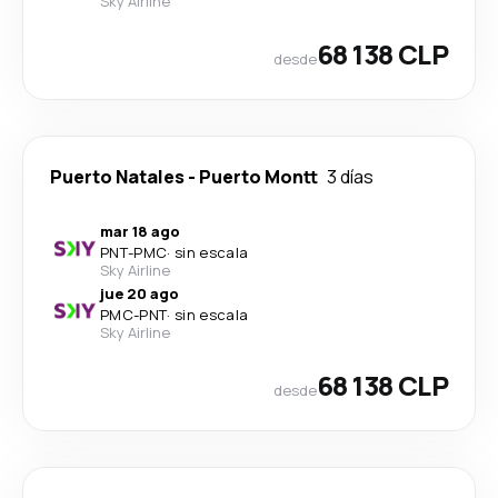
Sky Airline
68 138 CLP
desde
Puerto Natales
-
Puerto Montt
3 días
mar 18 ago
PNT
-
PMC
·
sin escala
Sky Airline
jue 20 ago
PMC
-
PNT
·
sin escala
Sky Airline
68 138 CLP
desde