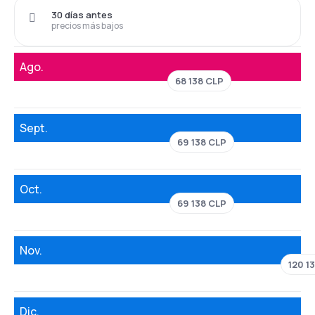
30 días antes
precios más bajos
Ago.
68 138 CLP
Sept.
69 138 CLP
Oct.
69 138 CLP
Nov.
120 1
Dic.