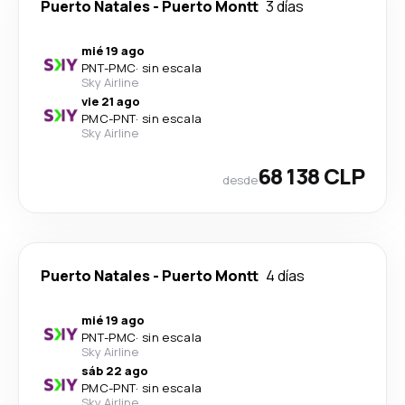
Puerto Natales
-
Puerto Montt
3 días
mié 19 ago
PNT
-
PMC
·
sin escala
Sky Airline
vie 21 ago
PMC
-
PNT
·
sin escala
Sky Airline
68 138 CLP
desde
Puerto Natales
-
Puerto Montt
4 días
mié 19 ago
PNT
-
PMC
·
sin escala
Sky Airline
sáb 22 ago
PMC
-
PNT
·
sin escala
Sky Airline