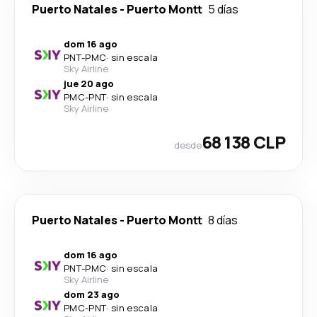
Puerto Natales
-
Puerto Montt
5 días
dom 16 ago
PNT
-
PMC
·
sin escala
Sky Airline
jue 20 ago
PMC
-
PNT
·
sin escala
Sky Airline
68 138 CLP
desde
Puerto Natales
-
Puerto Montt
8 días
dom 16 ago
PNT
-
PMC
·
sin escala
Sky Airline
dom 23 ago
PMC
-
PNT
·
sin escala