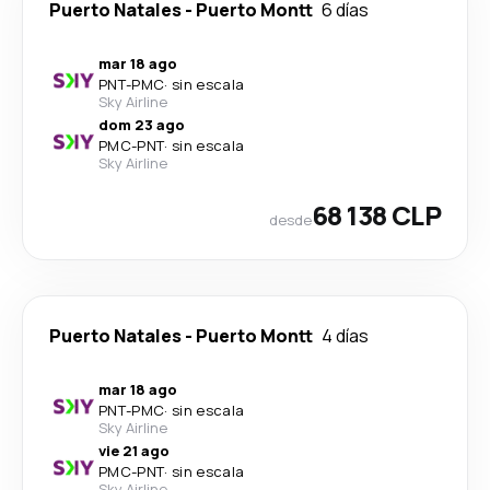
Puerto Natales
-
Puerto Montt
6 días
mar 18 ago
PNT
-
PMC
·
sin escala
Sky Airline
dom 23 ago
PMC
-
PNT
·
sin escala
Sky Airline
68 138 CLP
desde
Puerto Natales
-
Puerto Montt
4 días
mar 18 ago
PNT
-
PMC
·
sin escala
Sky Airline
vie 21 ago
PMC
-
PNT
·
sin escala
Sky Airline