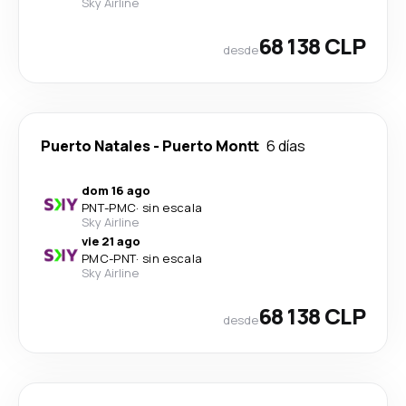
Sky Airline
68 138 CLP
desde
Puerto Natales
-
Puerto Montt
6 días
dom 16 ago
PNT
-
PMC
·
sin escala
Sky Airline
vie 21 ago
PMC
-
PNT
·
sin escala
Sky Airline
68 138 CLP
desde