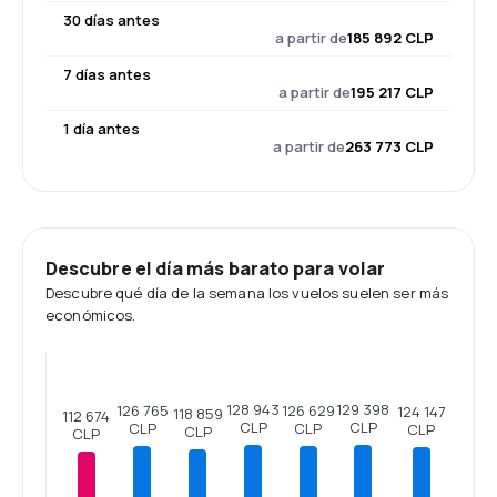
30 días antes
a partir de
185 892 CLP
7 días antes
a partir de
195 217 CLP
1 día antes
a partir de
263 773 CLP
Descubre el día más barato para volar
Descubre qué día de la semana los vuelos suelen ser más
económicos.
129 398
128 943
126 765
126 629
124 147
118 859
112 674
CLP
CLP
CLP
CLP
CLP
CLP
CLP