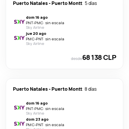
Puerto Natales
-
Puerto Montt
5 días
dom 16 ago
PNT
-
PMC
·
sin escala
Sky Airline
jue 20 ago
PMC
-
PNT
·
sin escala
Sky Airline
68 138 CLP
desde
Puerto Natales
-
Puerto Montt
8 días
dom 16 ago
PNT
-
PMC
·
sin escala
Sky Airline
dom 23 ago
PMC
-
PNT
·
sin escala