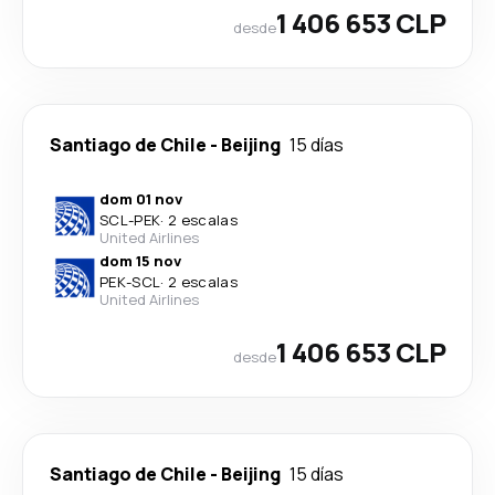
1 406 653 CLP
desde
Santiago de Chile
-
Beijing
15 días
dom 01 nov
SCL
-
PEK
·
2 escalas
United Airlines
dom 15 nov
PEK
-
SCL
·
2 escalas
United Airlines
1 406 653 CLP
desde
Santiago de Chile
-
Beijing
15 días