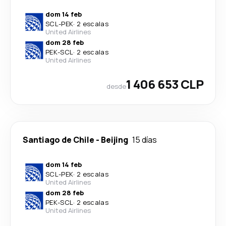
dom 14 feb
SCL
-
PEK
·
2 escalas
United Airlines
dom 28 feb
PEK
-
SCL
·
2 escalas
United Airlines
1 406 653 CLP
desde
Santiago de Chile
-
Beijing
15 días
dom 14 feb
SCL
-
PEK
·
2 escalas
United Airlines
dom 28 feb
PEK
-
SCL
·
2 escalas
United Airlines