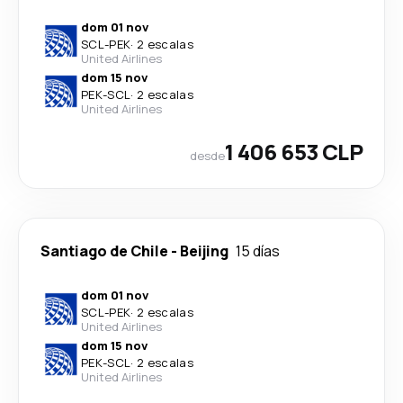
dom 01 nov
SCL
-
PEK
·
2 escalas
United Airlines
dom 15 nov
PEK
-
SCL
·
2 escalas
United Airlines
1 406 653 CLP
desde
Santiago de Chile
-
Beijing
15 días
dom 01 nov
SCL
-
PEK
·
2 escalas
United Airlines
dom 15 nov
PEK
-
SCL
·
2 escalas
United Airlines