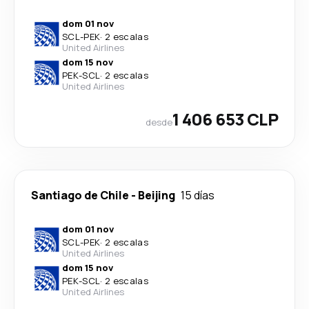
dom 01 nov
SCL
-
PEK
·
2 escalas
United Airlines
dom 15 nov
PEK
-
SCL
·
2 escalas
United Airlines
1 406 653 CLP
desde
Santiago de Chile
-
Beijing
15 días
dom 01 nov
SCL
-
PEK
·
2 escalas
United Airlines
dom 15 nov
PEK
-
SCL
·
2 escalas
United Airlines