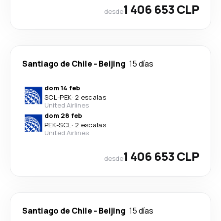
1 406 653 CLP
desde
Santiago de Chile
-
Beijing
15 días
dom 14 feb
SCL
-
PEK
·
2 escalas
United Airlines
dom 28 feb
PEK
-
SCL
·
2 escalas
United Airlines
1 406 653 CLP
desde
Santiago de Chile
-
Beijing
15 días