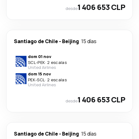
1 406 653 CLP
desde
Santiago de Chile
-
Beijing
15 días
dom 01 nov
SCL
-
PEK
·
2 escalas
United Airlines
dom 15 nov
PEK
-
SCL
·
2 escalas
United Airlines
1 406 653 CLP
desde
Santiago de Chile
-
Beijing
15 días