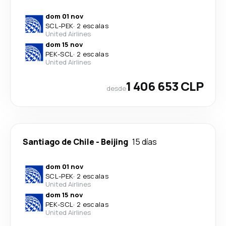
dom 01 nov
SCL
-
PEK
·
2 escalas
United Airlines
dom 15 nov
PEK
-
SCL
·
2 escalas
United Airlines
1 406 653 CLP
desde
Santiago de Chile
-
Beijing
15 días
dom 01 nov
SCL
-
PEK
·
2 escalas
United Airlines
dom 15 nov
PEK
-
SCL
·
2 escalas
United Airlines