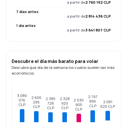
a partir de
2 760 192 CLP
7 días antes
a partir de
2 814 436 CLP
1 día antes
a partir de
3 641 807 CLP
Descubre el día más barato para volar
Descubre qué día de la semana los vuelos suelen ser más
económicos.
3 080
2 797
2 600
2 385
2 328
2 030
076
895
2 081
295
728
920
905
CLP
CLP
620 CLP
CLP
CLP
CLP
CLP