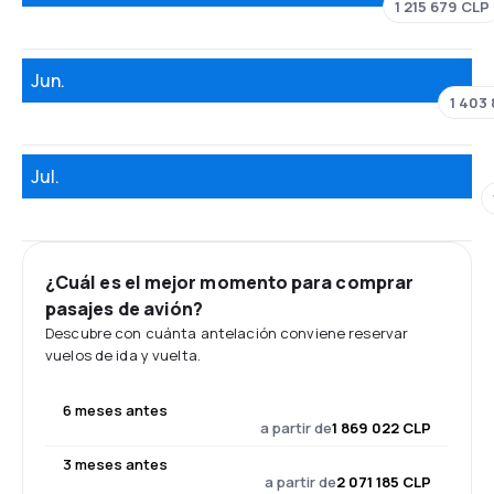
1 215 679 CLP
Jun.
1 403 
Jul.
¿Cuál es el mejor momento para comprar
pasajes de avión?
Descubre con cuánta antelación conviene reservar
vuelos de ida y vuelta.
6 meses antes
a partir de
1 869 022 CLP
3 meses antes
a partir de
2 071 185 CLP