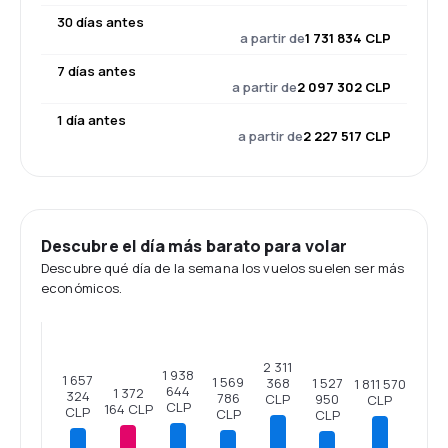
30 días antes
a partir de
1 731 834 CLP
7 días antes
a partir de
2 097 302 CLP
1 día antes
a partir de
2 227 517 CLP
Descubre el día más barato para volar
Descubre qué día de la semana los vuelos suelen ser más
económicos.
2 311
1 938
1 657
1 569
1 527
368
1 811 570
644
1 372
324
786
950
CLP
CLP
CLP
164 CLP
CLP
CLP
CLP