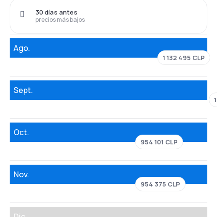
30 días antes
precios más bajos
Ago.
1 132 495 CLP
Sept.
Oct.
954 101 CLP
Nov.
954 375 CLP
Dic.