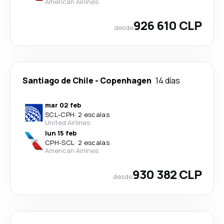
American Airlines
926 610 CLP
desde
Santiago de Chile
-
Copenhagen
14 días
mar 02 feb
SCL
-
CPH
·
2 escalas
United Airlines
lun 15 feb
CPH
-
SCL
·
2 escalas
American Airlines
930 382 CLP
desde