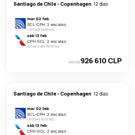
Santiago de Chile
-
Copenhagen
12 días
mar 02 feb
SCL
-
CPH
·
2 escalas
United Airlines
sáb 13 feb
CPH
-
SCL
·
2 escalas
American Airlines
926 610 CLP
desde
Santiago de Chile
-
Copenhagen
12 días
mar 02 feb
SCL
-
CPH
·
2 escalas
United Airlines
sáb 13 feb
CPH
-
SCL
·
2 escalas