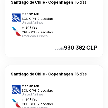
Santiago de Chile
-
Copenhagen
16 días
mar 02 feb
SCL
-
CPH
·
2 escalas
United Airlines
mié 17 feb
CPH
-
SCL
·
2 escalas
American Airlines
930 382 CLP
desde
Santiago de Chile
-
Copenhagen
16 días
mar 02 feb
SCL
-
CPH
·
2 escalas
United Airlines
mié 17 feb
CPH
-
SCL
·
2 escalas
American Airlines