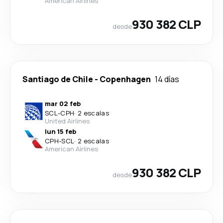
American Airlines
930 382 CLP
desde
Santiago de Chile
-
Copenhagen
14 días
mar 02 feb
SCL
-
CPH
·
2 escalas
United Airlines
lun 15 feb
CPH
-
SCL
·
2 escalas
American Airlines
930 382 CLP
desde