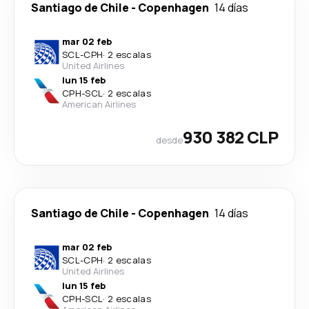
Santiago de Chile
-
Copenhagen
14 días
mar 02 feb
SCL
-
CPH
·
2 escalas
United Airlines
lun 15 feb
CPH
-
SCL
·
2 escalas
American Airlines
930 382 CLP
desde
Santiago de Chile
-
Copenhagen
14 días
mar 02 feb
SCL
-
CPH
·
2 escalas
United Airlines
lun 15 feb
CPH
-
SCL
·
2 escalas