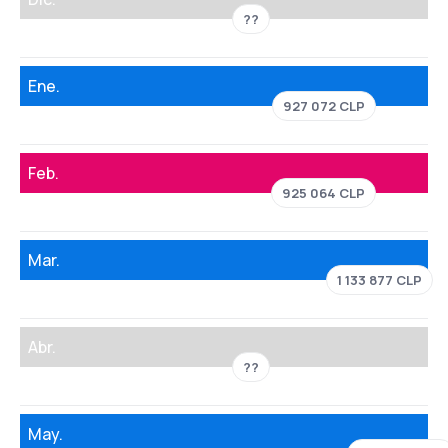
??
Ene.
927 072 CLP
Feb.
925 064 CLP
Mar.
1 133 877 CLP
Abr.
??
May.