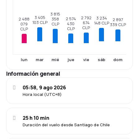
3 815
3 405
2 792
3 234
2 574
2 488
358
2 897
103 CLP
674
148 CLP
430
079
CLP
339 CLP
CLP
CLP
CLP
mar
sáb
dom
lun
mié
jue
vie
Información general
05:58, 9 ago 2026
Hora local (UTC+8)
25 h 10 min
Duración del vuelo desde Santiago de Chile