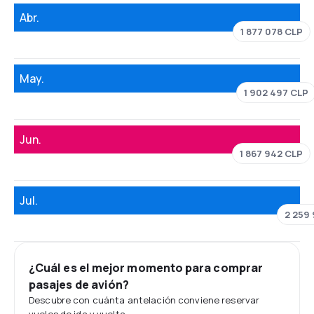
Abr.
1 877 078 CLP
May.
1 902 497 CLP
Jun.
1 867 942 CLP
Jul.
2 259
¿Cuál es el mejor momento para comprar
pasajes de avión?
Descubre con cuánta antelación conviene reservar