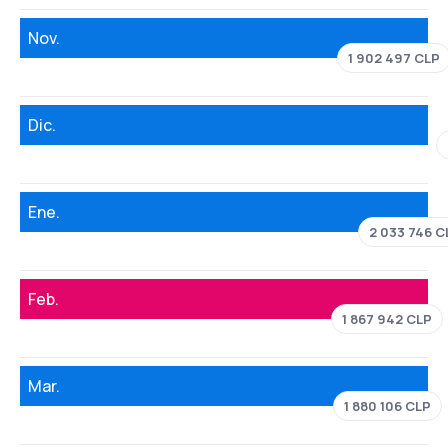
Nov.
1 902 497 CLP
Dic.
Ene.
2 033 746 C
Feb.
1 867 942 CLP
Mar.
1 880 106 CLP