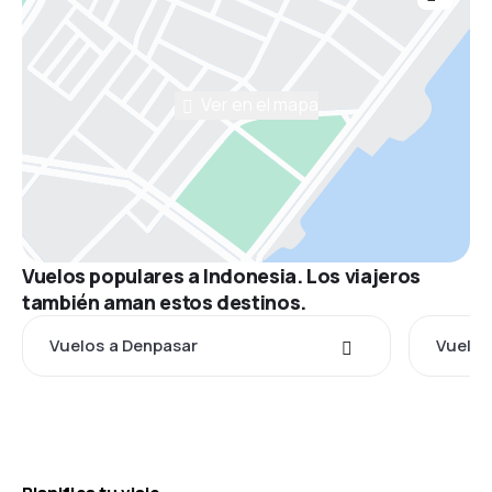
Ver en el mapa
Vuelos populares a Indonesia. Los viajeros
también aman estos destinos.
Vuelos a Denpasar
Vuelos