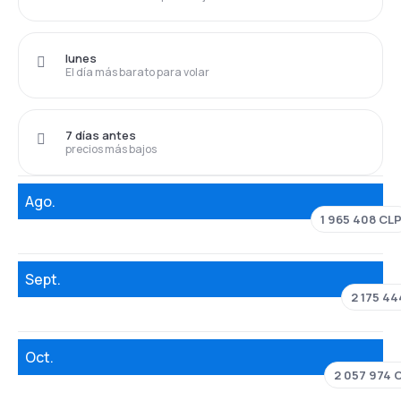
lunes
El día más barato para volar
7 días antes
precios más bajos
Ago.
1 965 408 CL
Sept.
2 175 44
Oct.
2 057 974 