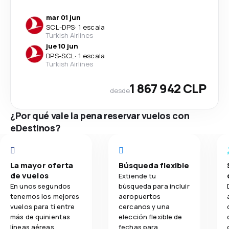
mar 01 jun
SCL
-
DPS
·
1 escala
Turkish Airlines
jue 10 jun
DPS
-
SCL
·
1 escala
Turkish Airlines
1 867 942 CLP
desde
¿Por qué vale la pena reservar vuelos con
eDestinos?
La mayor oferta
Búsqueda flexible
de vuelos
Extiende tu
En unos segundos
búsqueda para incluir
tenemos los mejores
aeropuertos
vuelos para ti entre
cercanos y una
más de quinientas
elección flexible de
líneas aéreas.
fechas para