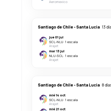
Aeromexico
Santiago de Chile
-
Santa Lucia
13 dí
jue 01 jul
SCL
-
NLU
·
1 escala
Arajet
mar 13 jul
NLU
-
SCL
·
1 escala
Arajet
Santiago de Chile
-
Santa Lucia
8 día
mié 14 oct
SCL
-
NLU
·
1 escala
Arajet
mié 21 oct