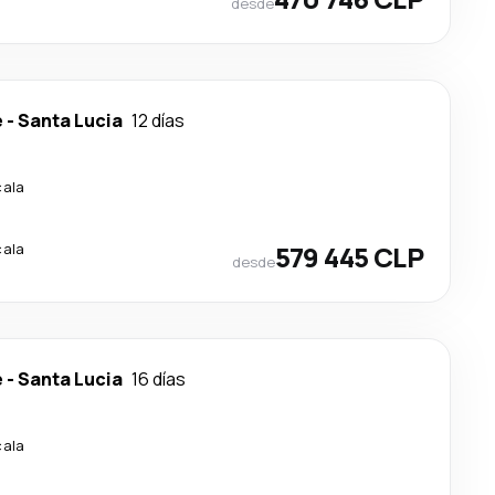
desde
e
-
Santa Lucia
12 días
cala
cala
579 445 CLP
desde
e
-
Santa Lucia
16 días
cala