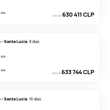
cala
630 411 CLP
desde
e
-
Santa Lucia
8 días
cala
cala
633 744 CLP
desde
e
-
Santa Lucia
16 días