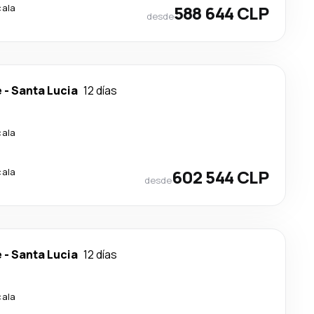
cala
588 644 CLP
desde
e
-
Santa Lucia
12 días
cala
cala
602 544 CLP
desde
e
-
Santa Lucia
12 días
cala