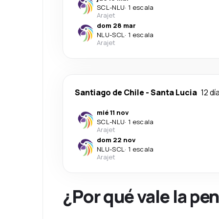
SCL
-
NLU
·
1 escala
Arajet
dom 28 mar
NLU
-
SCL
·
1 escala
Arajet
Santiago de Chile
-
Santa Lucia
12 dí
mié 11 nov
SCL
-
NLU
·
1 escala
Arajet
dom 22 nov
NLU
-
SCL
·
1 escala
Arajet
¿Por qué vale la pe