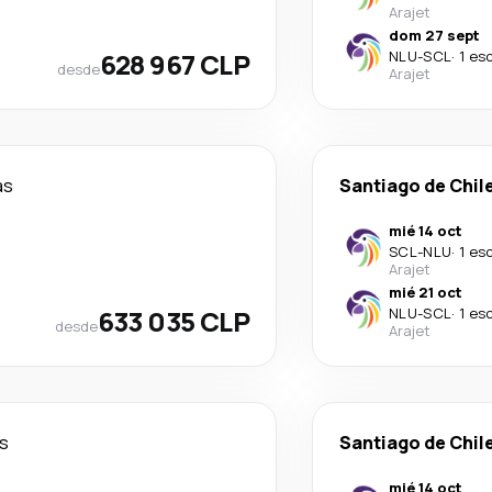
Arajet
dom 27 sept
628 967 CLP
NLU
-
SCL
·
1 es
desde
Arajet
as
Santiago de Chil
mié 14 oct
SCL
-
NLU
·
1 es
Arajet
mié 21 oct
633 035 CLP
NLU
-
SCL
·
1 es
desde
Arajet
as
Santiago de Chil
mié 14 oct