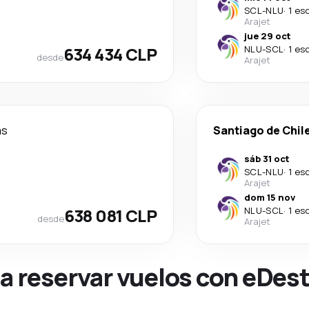
SCL
-
NLU
·
1 es
Arajet
jue 29 oct
634 434 CLP
NLU
-
SCL
·
1 es
desde
Arajet
as
Santiago de Chil
sáb 31 oct
SCL
-
NLU
·
1 es
Arajet
dom 15 nov
638 081 CLP
NLU
-
SCL
·
1 es
desde
Arajet
na reservar vuelos con eDes