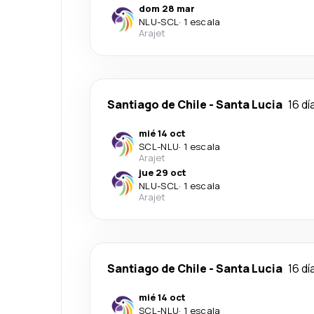
dom 28 mar
NLU
-
SCL
·
1 escala
Arajet
Santiago de Chile
-
Santa Lucia
16 dí
mié 14 oct
SCL
-
NLU
·
1 escala
Arajet
jue 29 oct
NLU
-
SCL
·
1 escala
Arajet
Santiago de Chile
-
Santa Lucia
16 dí
mié 14 oct
SCL
-
NLU
·
1 escala