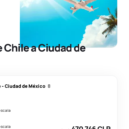
 Chile a Ciudad de
e
-
Ciudad de México
8
escala
escala
470 746 CLP