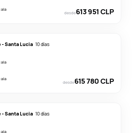
cala
613 951 CLP
desde
e
-
Santa Lucia
10 días
cala
cala
615 780 CLP
desde
e
-
Santa Lucia
10 días
cala