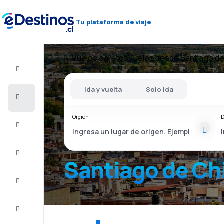
Tu plataforma de viaje
Vuelos baratos
Vuelos desde Santiago de
Vuelo+Hotel
Ida y vuelta
Solo ida
Vuelos
baratos
Orgien
D
Viajes
Alojamientos
Santiago de Ch
Ofertas
Completa
el viaje