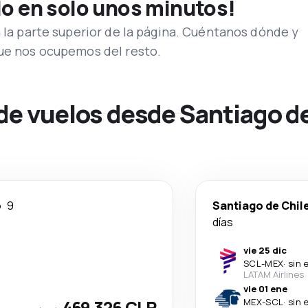
lo en solo unos minutos!
n la parte superior de la página. Cuéntanos dónde y
que nos ocupemos del resto.
de vuelos desde Santiago de
o
9
Santiago de Chil
días
vie 25 dic
SCL
-
MEX
·
sin 
LATAM Airlines
vie 01 ene
469 326 CLP
MEX
-
SCL
·
sin 