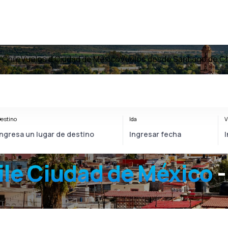
 Chile
Vuelos a Ciudad de México
Vuelos desde Santiago de Ch
estino
Ida
V
ile Ciudad de México
-