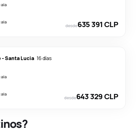
cala
cala
635 391 CLP
desde
e
-
Santa Lucia
16 días
cala
cala
643 329 CLP
desde
tinos?