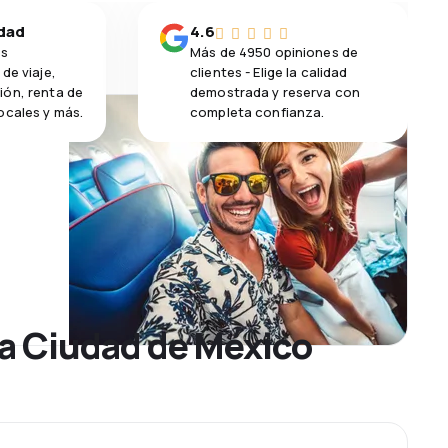
idad
4.6
os
Más de 4950 opiniones de
de viaje,
clientes - Elige la calidad
ión, renta de
demostrada y reserva con
ocales y más.
completa confianza.
 a Ciudad de México