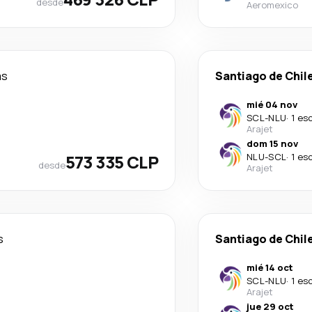
desde
Aeromexico
as
Santiago de Chil
mié 04 nov
SCL
-
NLU
·
1 es
Arajet
dom 15 nov
573 335 CLP
NLU
-
SCL
·
1 es
desde
Arajet
s
Santiago de Chil
mié 14 oct
SCL
-
NLU
·
1 es
Arajet
jue 29 oct