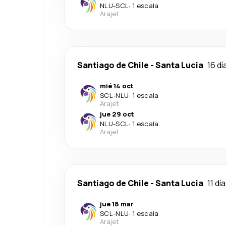
NLU
-
SCL
·
1 escala
Arajet
Santiago de Chile
-
Santa Lucia
16 dí
mié 14 oct
SCL
-
NLU
·
1 escala
Arajet
jue 29 oct
NLU
-
SCL
·
1 escala
Arajet
Santiago de Chile
-
Santa Lucia
11 dí
jue 18 mar
SCL
-
NLU
·
1 escala
Arajet