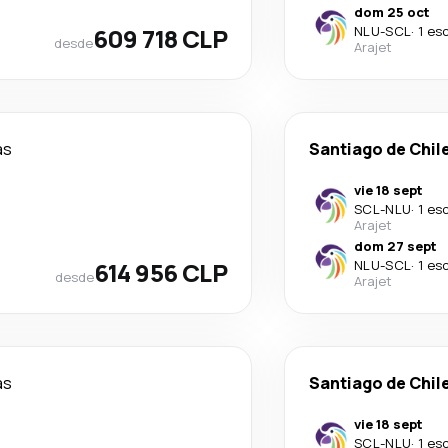
dom 25 oct
609 718 CLP
NLU
-
SCL
·
1 es
desde
Arajet
as
Santiago de Chil
vie 18 sept
SCL
-
NLU
·
1 es
Arajet
dom 27 sept
614 956 CLP
NLU
-
SCL
·
1 es
desde
Arajet
as
Santiago de Chil
vie 18 sept
SCL
-
NLU
·
1 es