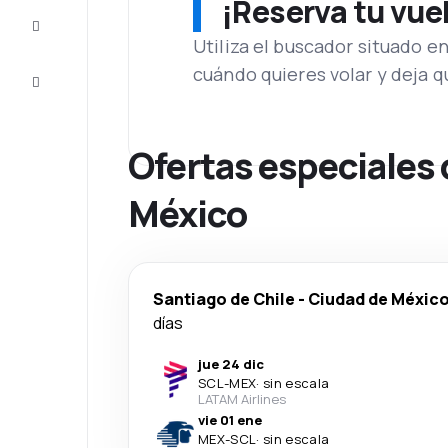
¡Reserva tu vue
Inspiración
y consejos
Utiliza el buscador situado e
cuándo quieres volar y deja 
Atención
al cliente
Ofertas especiales 
México
Santiago de Chile
-
Ciudad de Méxic
días
jue 24 dic
SCL
-
MEX
·
sin escala
LATAM Airlines
vie 01 ene
MEX
-
SCL
·
sin escala