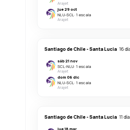
Arajet
jue 29 oct
NLU
-
SCL
·
1 escala
Arajet
Santiago de Chile
-
Santa Lucia
16 dí
sáb 21 nov
SCL
-
NLU
·
1 escala
Arajet
dom 06 dic
NLU
-
SCL
·
1 escala
Arajet
Santiago de Chile
-
Santa Lucia
11 dí
jue 18 mar