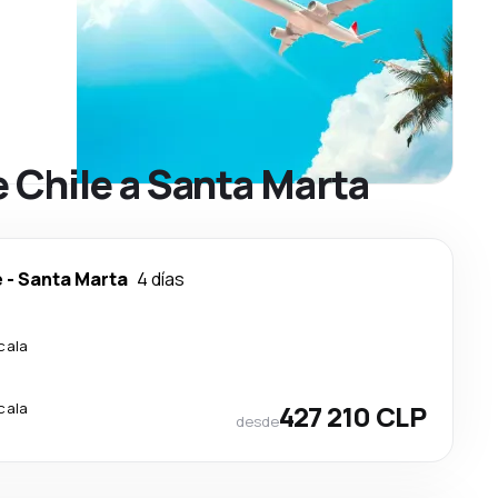
 Chile a Santa Marta
e
-
Santa Marta
4 días
cala
cala
427 210 CLP
desde