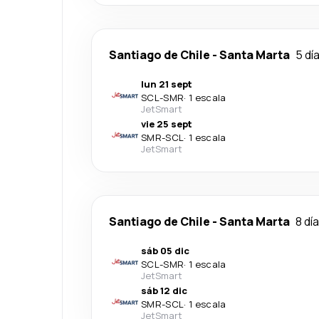
Santiago de Chile
-
Santa Marta
5 dí
lun 21 sept
SCL
-
SMR
·
1 escala
JetSmart
vie 25 sept
SMR
-
SCL
·
1 escala
JetSmart
Santiago de Chile
-
Santa Marta
8 dí
sáb 05 dic
SCL
-
SMR
·
1 escala
JetSmart
sáb 12 dic
SMR
-
SCL
·
1 escala
JetSmart