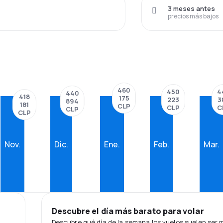
3 meses antes
precios más bajos
460
450
4
440
418
175
223
3
894
181
CLP
CLP
C
CLP
CLP
Nov.
Dic.
Ene.
Feb.
Mar.
Descubre el día más barato para volar
Descubre qué día de la semana los vuelos suelen ser