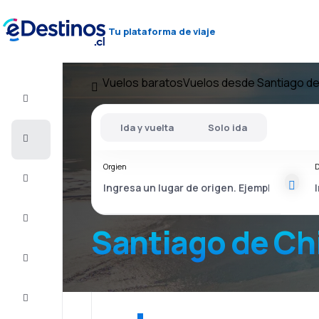
Tu plataforma de viaje
Vuelos baratos
Vuelos desde Santiago de
Vuelo+Hotel
Ida y vuelta
Solo ida
Vuelos
baratos
Orgien
D
Viajes
Alojamientos
Santiago de Ch
Ofertas
Completa
el viaje