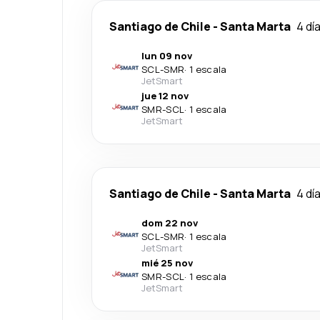
Santiago de Chile
-
Santa Marta
4 dí
lun 09 nov
SCL
-
SMR
·
1 escala
JetSmart
jue 12 nov
SMR
-
SCL
·
1 escala
JetSmart
Santiago de Chile
-
Santa Marta
4 dí
dom 22 nov
SCL
-
SMR
·
1 escala
JetSmart
mié 25 nov
SMR
-
SCL
·
1 escala
JetSmart