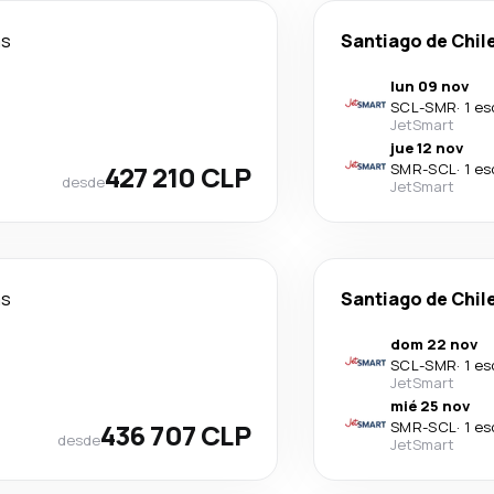
as
Santiago de Chil
lun 09 nov
SCL
-
SMR
·
1 es
JetSmart
jue 12 nov
427 210 CLP
SMR
-
SCL
·
1 es
desde
JetSmart
as
Santiago de Chil
dom 22 nov
SCL
-
SMR
·
1 es
JetSmart
mié 25 nov
436 707 CLP
SMR
-
SCL
·
1 es
desde
JetSmart