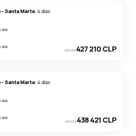
e
-
Santa Marta
4 días
cala
cala
427 210 CLP
desde
e
-
Santa Marta
4 días
cala
cala
438 421 CLP
desde