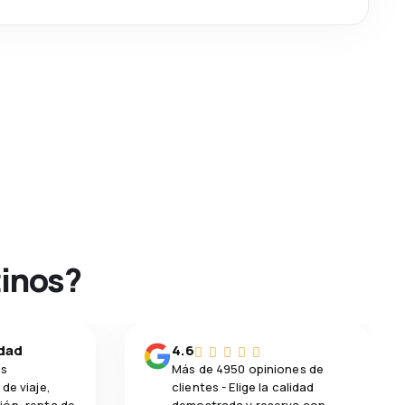
tinos?
idad
4.6
os
Más de 4950 opiniones de
de viaje,
clientes - Elige la calidad