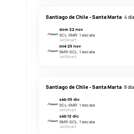
Santiago de Chile
-
Santa Marta
4 dí
dom 22 nov
SCL
-
SMR
·
1 escala
JetSmart
mié 25 nov
SMR
-
SCL
·
1 escala
JetSmart
Santiago de Chile
-
Santa Marta
8 dí
sáb 05 dic
SCL
-
SMR
·
1 escala
JetSmart
sáb 12 dic
SMR
-
SCL
·
1 escala
JetSmart