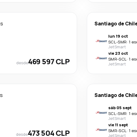
as
Santiago de Chil
lun 19 oct
SCL
-
SMR
·
1 es
JetSmart
vie 23 oct
469 597 CLP
SMR
-
SCL
·
1 es
desde
JetSmart
as
Santiago de Chil
sáb 05 sept
SCL
-
SMR
·
1 es
JetSmart
vie 11 sept
473 504 CLP
SMR
-
SCL
·
1 es
desde
JetSmart