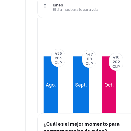
lunes
El día más barato para volar
455
447
416
263
119
202
CLP
CLP
CLP
Ago.
Sept.
Oct.
¿Cuál es el mejor momento para