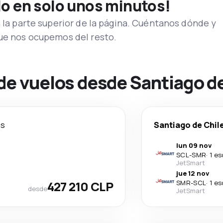
lo en solo unos minutos!
n la parte superior de la página. Cuéntanos dónde y
que nos ocupemos del resto.
de vuelos desde Santiago de
as
Santiago de Chil
lun 09 nov
SCL
-
SMR
·
1 es
JetSmart
jue 12 nov
427 210 CLP
SMR
-
SCL
·
1 es
desde
JetSmart