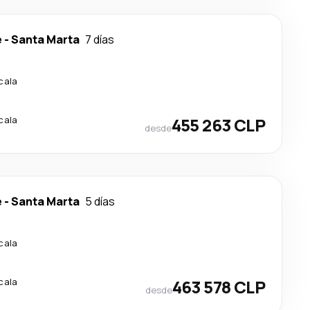
e
-
Santa Marta
7 días
cala
cala
455 263 CLP
desde
e
-
Santa Marta
5 días
cala
cala
463 578 CLP
desde