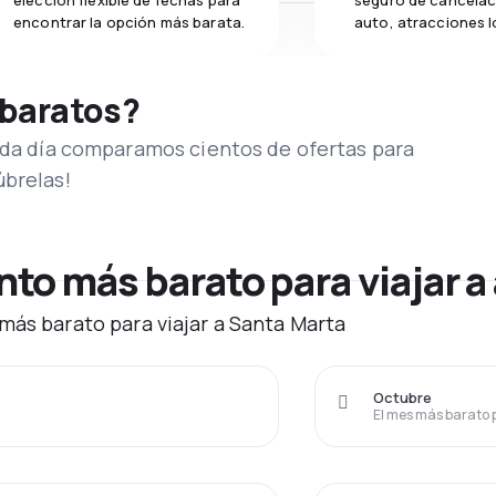
elección flexible de fechas para
seguro de cancelac
encontrar la opción más barata.
auto, atracciones l
 baratos?
Cada día comparamos cientos de ofertas para
úbrelas!
o más barato para viajar a
más barato para viajar a Santa Marta
Octubre
El mes más barato 