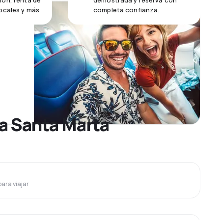
ión, renta de
demostrada y reserva con
ocales y más.
completa confianza.
 a Santa Marta
para viajar