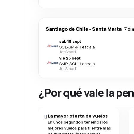
Santiago de Chile
-
Santa Marta
7 dí
sáb 19 sept
SCL
-
SMR
·
1 escala
JetSmart
vie 25 sept
SMR
-
SCL
·
1 escala
JetSmart
¿Por qué vale la pe
La mayor oferta de vuelos
En unos segundos tenemos los
mejores vuelos para ti entre más