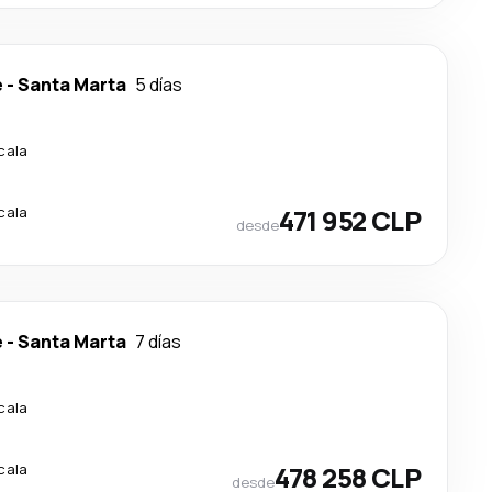
e
-
Santa Marta
5 días
cala
cala
471 952 CLP
desde
e
-
Santa Marta
7 días
cala
cala
478 258 CLP
desde