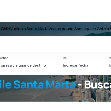
 Chile
Vuelos a Santa Marta
Vuelos desde Santiago de Chile a 
estino
Ida
V
ile Santa Marta
- Busc