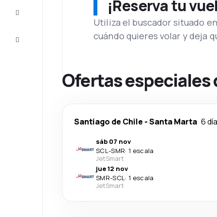
¡Reserva tu vue
Inspiración
y consejos
Utiliza el buscador situado e
cuándo quieres volar y deja 
Atención
al cliente
Ofertas especiales 
Santiago de Chile
-
Santa Marta
6 dí
sáb 07 nov
SCL
-
SMR
·
1 escala
JetSmart
jue 12 nov
SMR
-
SCL
·
1 escala
JetSmart