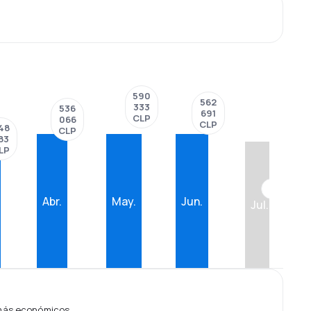
590
562
333
536
691
CLP
066
CLP
48
CLP
83
LP
??
Abr.
May.
Jun.
Jul.
 más económicos.