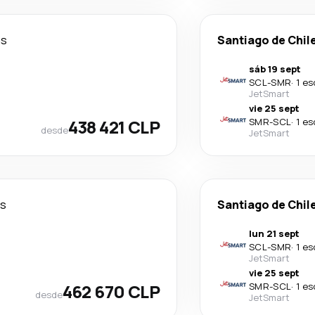
as
Santiago de Chil
sáb 19 sept
SCL
-
SMR
·
1 es
JetSmart
vie 25 sept
438 421 CLP
SMR
-
SCL
·
1 es
desde
JetSmart
as
Santiago de Chil
lun 21 sept
SCL
-
SMR
·
1 es
JetSmart
vie 25 sept
462 670 CLP
SMR
-
SCL
·
1 es
desde
JetSmart