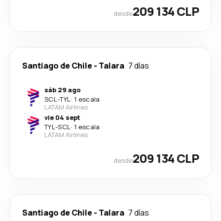
209 134 CLP
desde
Santiago de Chile
-
Talara
7 días
sáb 29 ago
SCL
-
TYL
·
1 escala
LATAM Airlines
vie 04 sept
TYL
-
SCL
·
1 escala
LATAM Airlines
209 134 CLP
desde
Santiago de Chile
-
Talara
7 días