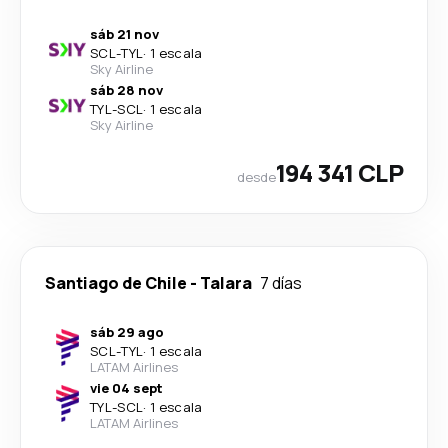
sáb 21 nov
SCL
-
TYL
·
1 escala
Sky Airline
sáb 28 nov
TYL
-
SCL
·
1 escala
Sky Airline
194 341 CLP
desde
Santiago de Chile
-
Talara
7 días
sáb 29 ago
SCL
-
TYL
·
1 escala
LATAM Airlines
vie 04 sept
TYL
-
SCL
·
1 escala
LATAM Airlines