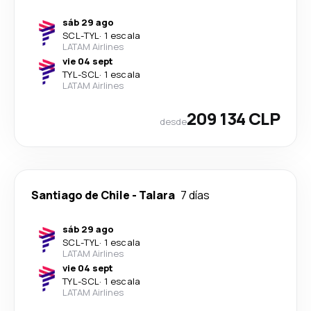
sáb 29 ago
SCL
-
TYL
·
1 escala
LATAM Airlines
vie 04 sept
TYL
-
SCL
·
1 escala
LATAM Airlines
209 134 CLP
desde
Santiago de Chile
-
Talara
7 días
sáb 29 ago
SCL
-
TYL
·
1 escala
LATAM Airlines
vie 04 sept
TYL
-
SCL
·
1 escala
LATAM Airlines