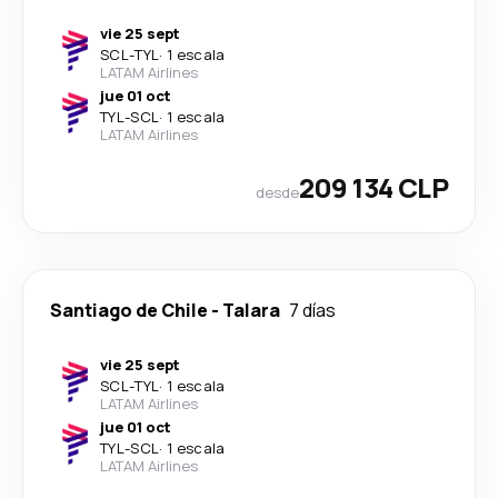
vie 25 sept
SCL
-
TYL
·
1 escala
LATAM Airlines
jue 01 oct
TYL
-
SCL
·
1 escala
LATAM Airlines
209 134 CLP
desde
Santiago de Chile
-
Talara
7 días
vie 25 sept
SCL
-
TYL
·
1 escala
LATAM Airlines
jue 01 oct
TYL
-
SCL
·
1 escala
LATAM Airlines