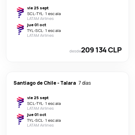
vie 25 sept
SCL
-
TYL
·
1 escala
LATAM Airlines
jue 01 oct
TYL
-
SCL
·
1 escala
LATAM Airlines
209 134 CLP
desde
Santiago de Chile
-
Talara
7 días
vie 25 sept
SCL
-
TYL
·
1 escala
LATAM Airlines
jue 01 oct
TYL
-
SCL
·
1 escala
LATAM Airlines