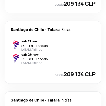
209 134 CLP
desde
Santiago de Chile
-
Talara
8 días
sáb 21 nov
SCL
-
TYL
·
1 escala
LATAM Airlines
sáb 28 nov
TYL
-
SCL
·
1 escala
LATAM Airlines
209 134 CLP
desde
Santiago de Chile
-
Talara
4 días