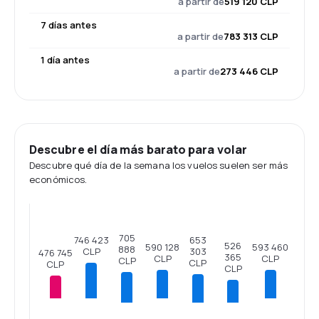
a partir de
519 120 CLP
7 días antes
a partir de
783 313 CLP
1 día antes
a partir de
273 446 CLP
Descubre el día más barato para volar
Descubre qué día de la semana los vuelos suelen ser más
económicos.
705
746 423
653
526
593 460
590 128
888
CLP
303
476 745
365
CLP
CLP
CLP
CLP
CLP
CLP