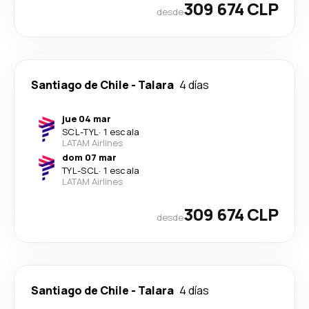
309 674 CLP
desde
Santiago de Chile
-
Talara
4 días
jue 04 mar
SCL
-
TYL
·
1 escala
LATAM Airlines
dom 07 mar
TYL
-
SCL
·
1 escala
LATAM Airlines
309 674 CLP
desde
Santiago de Chile
-
Talara
4 días