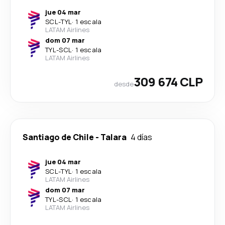
jue 04 mar
SCL
-
TYL
·
1 escala
LATAM Airlines
dom 07 mar
TYL
-
SCL
·
1 escala
LATAM Airlines
309 674 CLP
desde
Santiago de Chile
-
Talara
4 días
jue 04 mar
SCL
-
TYL
·
1 escala
LATAM Airlines
dom 07 mar
TYL
-
SCL
·
1 escala
LATAM Airlines