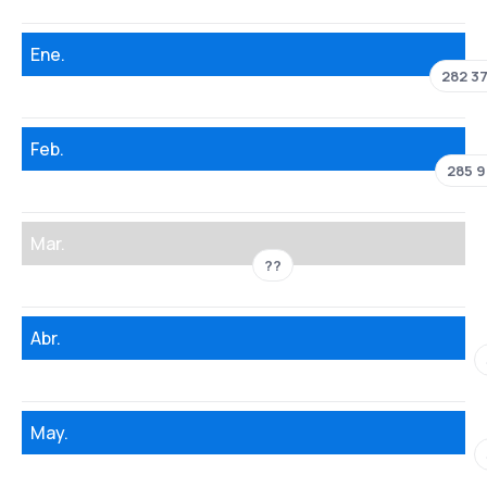
Ene.
282 3
Feb.
285 
Mar.
??
Abr.
May.