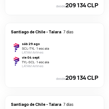
209 134 CLP
desde
Santiago de Chile
-
Talara
7 días
sáb 29 ago
SCL
-
TYL
·
1 escala
LATAM Airlines
vie 04 sept
TYL
-
SCL
·
1 escala
LATAM Airlines
209 134 CLP
desde
Santiago de Chile
-
Talara
7 días