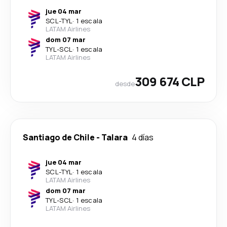
jue 04 mar
SCL
-
TYL
·
1 escala
LATAM Airlines
dom 07 mar
TYL
-
SCL
·
1 escala
LATAM Airlines
309 674 CLP
desde
Santiago de Chile
-
Talara
4 días
jue 04 mar
SCL
-
TYL
·
1 escala
LATAM Airlines
dom 07 mar
TYL
-
SCL
·
1 escala
LATAM Airlines