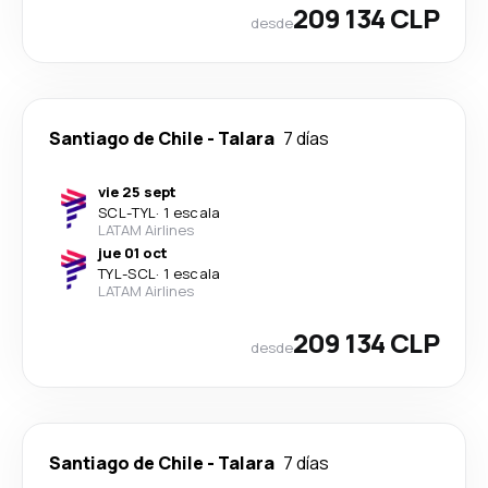
209 134 CLP
desde
Santiago de Chile
-
Talara
7 días
vie 25 sept
SCL
-
TYL
·
1 escala
LATAM Airlines
jue 01 oct
TYL
-
SCL
·
1 escala
LATAM Airlines
209 134 CLP
desde
Santiago de Chile
-
Talara
7 días