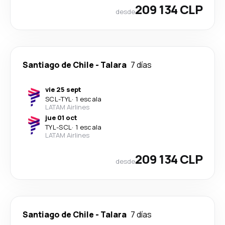
209 134 CLP
desde
Santiago de Chile
-
Talara
7 días
vie 25 sept
SCL
-
TYL
·
1 escala
LATAM Airlines
jue 01 oct
TYL
-
SCL
·
1 escala
LATAM Airlines
209 134 CLP
desde
Santiago de Chile
-
Talara
7 días