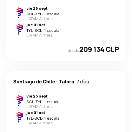
vie 25 sept
SCL
-
TYL
·
1 escala
LATAM Airlines
jue 01 oct
TYL
-
SCL
·
1 escala
LATAM Airlines
209 134 CLP
desde
Santiago de Chile
-
Talara
7 días
vie 25 sept
SCL
-
TYL
·
1 escala
LATAM Airlines
jue 01 oct
TYL
-
SCL
·
1 escala
LATAM Airlines