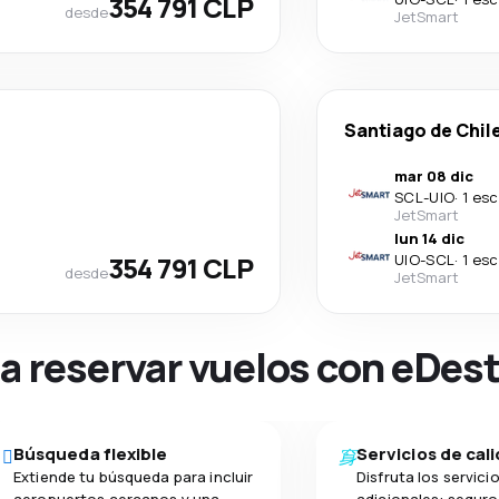
354 791 CLP
desde
JetSmart
Santiago de Chil
mar 08 dic
SCL
-
UIO
·
1 esc
JetSmart
lun 14 dic
354 791 CLP
UIO
-
SCL
·
1 esc
desde
JetSmart
na reservar vuelos con eDes
Búsqueda flexible
Servicios de cal
Extiende tu búsqueda para incluir
Disfruta los servici