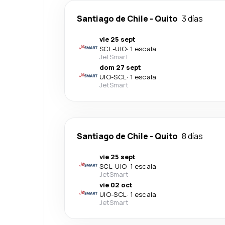
Santiago de Chile
-
Quito
3 días
vie 25 sept
SCL
-
UIO
·
1 escala
JetSmart
dom 27 sept
UIO
-
SCL
·
1 escala
JetSmart
Santiago de Chile
-
Quito
8 días
vie 25 sept
SCL
-
UIO
·
1 escala
JetSmart
vie 02 oct
UIO
-
SCL
·
1 escala
JetSmart