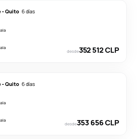
e
-
Quito
6 días
ala
ala
352 512 CLP
desde
e
-
Quito
6 días
ala
ala
353 656 CLP
desde