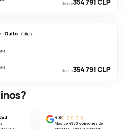
354 791 CLP
desde
e
-
Quito
7 días
ala
ala
354 791 CLP
desde
tinos?
idad
4.6
os
Más de 4950 opiniones de