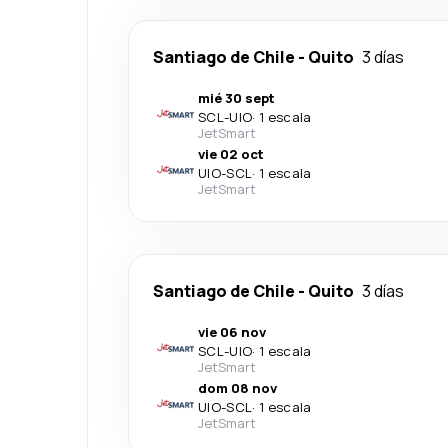
Santiago de Chile
-
Quito
3 días
mié 30 sept
SCL
-
UIO
·
1 escala
JetSmart
vie 02 oct
UIO
-
SCL
·
1 escala
JetSmart
Santiago de Chile
-
Quito
3 días
vie 06 nov
SCL
-
UIO
·
1 escala
JetSmart
dom 08 nov
UIO
-
SCL
·
1 escala
JetSmart