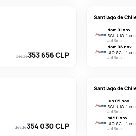
Santiago de Chil
dom 01 nov
SCL
-
UIO
·
1 esc
JetSmart
dom 08 nov
353 656 CLP
UIO
-
SCL
·
1 esc
desde
JetSmart
Santiago de Chil
lun 09 nov
SCL
-
UIO
·
1 esc
JetSmart
mié 11 nov
354 030 CLP
UIO
-
SCL
·
1 esc
desde
JetSmart