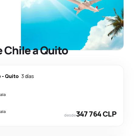
 Chile a Quito
e
-
Quito
3 días
ala
ala
347 764 CLP
desde