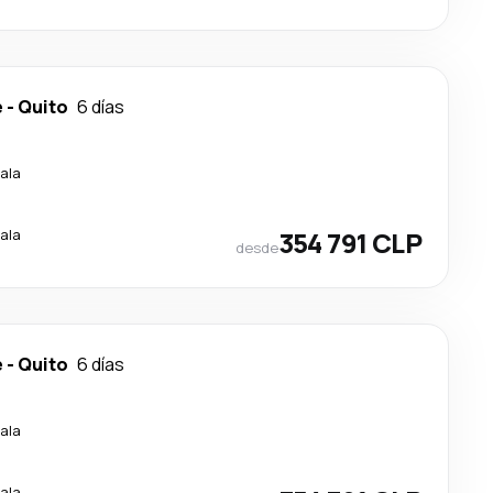
e
-
Quito
6 días
ala
ala
354 791 CLP
desde
e
-
Quito
6 días
ala
ala