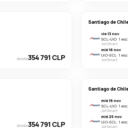
Santiago de Chil
vie 13 nov
SCL
-
UIO
·
1 esc
JetSmart
mié 18 nov
354 791 CLP
UIO
-
SCL
·
1 esc
desde
JetSmart
Santiago de Chil
mié 18 nov
SCL
-
UIO
·
1 esc
JetSmart
mié 25 nov
354 791 CLP
UIO
-
SCL
·
1 esc
desde
JetSmart