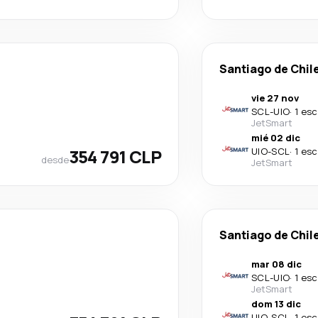
Santiago de Chil
vie 27 nov
SCL
-
UIO
·
1 esc
JetSmart
mié 02 dic
354 791 CLP
UIO
-
SCL
·
1 esc
desde
JetSmart
Santiago de Chil
mar 08 dic
SCL
-
UIO
·
1 esc
JetSmart
dom 13 dic
UIO
-
SCL
·
1 esc