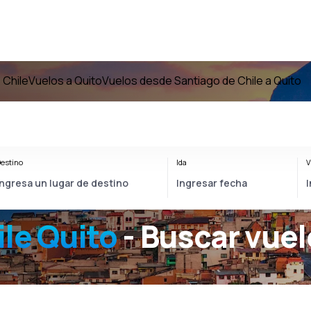
 Chile
Vuelos a Quito
Vuelos desde Santiago de Chile a Quito
estino
Ida
V
le Quito
- Buscar vuel