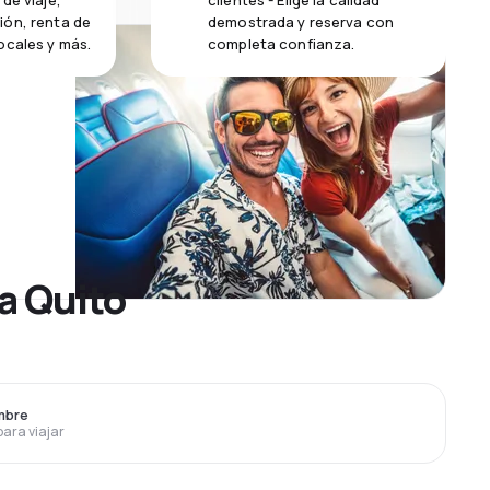
de viaje,
clientes - Elige la calidad
ión, renta de
demostrada y reserva con
ocales y más.
completa confianza.
a Quito
mbre
para viajar