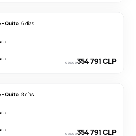
e
-
Quito
6 días
ala
ala
354 791 CLP
desde
e
-
Quito
8 días
ala
ala
354 791 CLP
desde