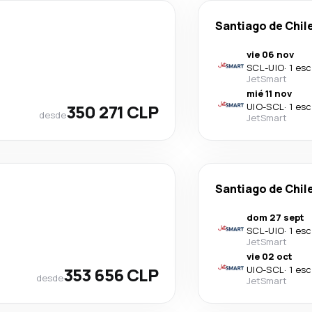
Santiago de Chil
vie 06 nov
SCL
-
UIO
·
1 esc
JetSmart
mié 11 nov
350 271 CLP
UIO
-
SCL
·
1 esc
desde
JetSmart
Santiago de Chil
dom 27 sept
SCL
-
UIO
·
1 esc
JetSmart
vie 02 oct
353 656 CLP
UIO
-
SCL
·
1 esc
desde
JetSmart