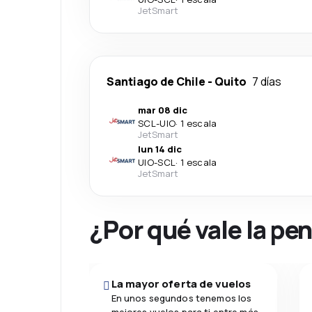
JetSmart
Santiago de Chile
-
Quito
7 días
mar 08 dic
SCL
-
UIO
·
1 escala
JetSmart
lun 14 dic
UIO
-
SCL
·
1 escala
JetSmart
¿Por qué vale la pe
La mayor oferta de vuelos
En unos segundos tenemos los