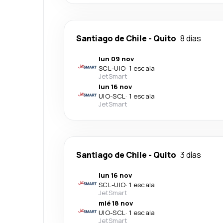
Santiago de Chile
-
Quito
8 días
lun 09 nov
SCL
-
UIO
·
1 escala
JetSmart
lun 16 nov
UIO
-
SCL
·
1 escala
JetSmart
Santiago de Chile
-
Quito
3 días
lun 16 nov
SCL
-
UIO
·
1 escala
JetSmart
mié 18 nov
UIO
-
SCL
·
1 escala
JetSmart