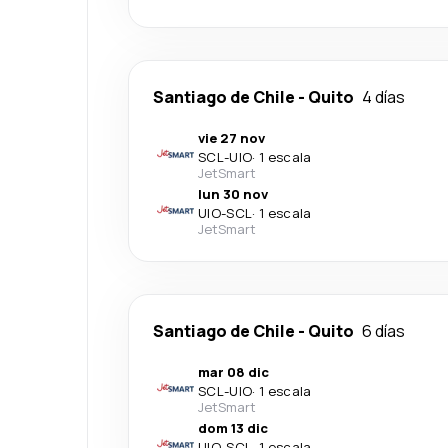
Santiago de Chile
-
Quito
4 días
vie 27 nov
SCL
-
UIO
·
1 escala
JetSmart
lun 30 nov
UIO
-
SCL
·
1 escala
JetSmart
Santiago de Chile
-
Quito
6 días
mar 08 dic
SCL
-
UIO
·
1 escala
JetSmart
dom 13 dic
UIO
-
SCL
·
1 escala