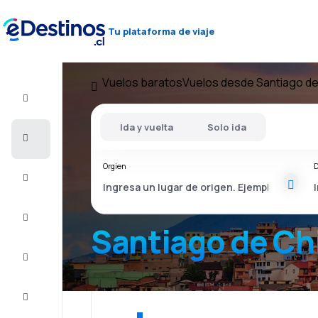
Tu plataforma de viaje
Vuelos baratos
Vuelos desde Santiago de
Vuelo+Hotel
Ida y vuelta
Solo ida
Vuelos
baratos
Orgien
D
Viajes
Alojamientos
Santiago de Chi
Ofertas
Completa
el viaje