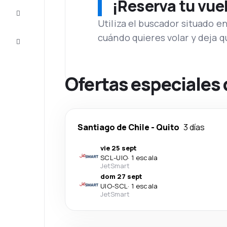
¡Reserva tu vue
Inspiración
y consejos
Utiliza el buscador situado e
cuándo quieres volar y deja 
Atención
al cliente
Ofertas especiales 
Santiago de Chile
-
Quito
3 días
vie 25 sept
SCL
-
UIO
·
1 escala
JetSmart
dom 27 sept
UIO
-
SCL
·
1 escala
JetSmart