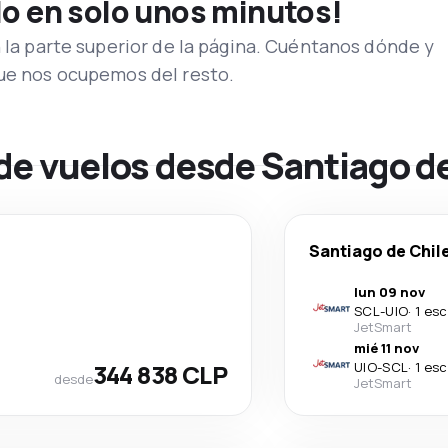
lo en solo unos minutos!
n la parte superior de la página. Cuéntanos dónde y
que nos ocupemos del resto.
de vuelos desde Santiago de
Santiago de Chil
lun 09 nov
SCL
-
UIO
·
1 esc
JetSmart
mié 11 nov
344 838 CLP
UIO
-
SCL
·
1 esc
desde
JetSmart