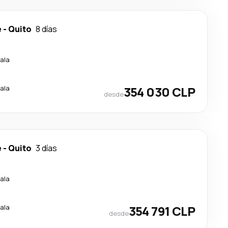
e
-
Quito
8 días
ala
ala
354 030 CLP
desde
e
-
Quito
3 días
ala
ala
354 791 CLP
desde