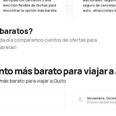
aeropuertos cercanos y una
adicionales: seguro 
elección flexible de fechas para
seguro de cancelac
encontrar la opción más barata.
auto, atracciones l
 baratos?
Cada día comparamos cientos de ofertas para
úbrelas!
o más barato para viajar a 
más barato para viajar a Quito
Noviembre, Dicie
El mes más barato 