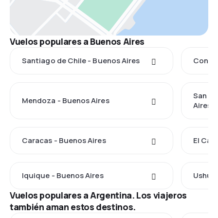
Vuelos populares a Buenos Aires
Santiago de Chile - Buenos Aires
Concep
San Ca
Mendoza - Buenos Aires
Aires
Caracas - Buenos Aires
El Cal
Iquique - Buenos Aires
Ushuai
Vuelos populares a Argentina. Los viajeros
también aman estos destinos.