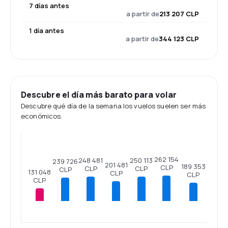
7 días antes
a partir de
213 207 CLP
1 día antes
a partir de
344 123 CLP
Descubre el día más barato para volar
Descubre qué día de la semana los vuelos suelen ser más
económicos.
262 154
250 113
248 481
239 726
201 481
189 353
CLP
CLP
CLP
CLP
131 048
CLP
CLP
CLP