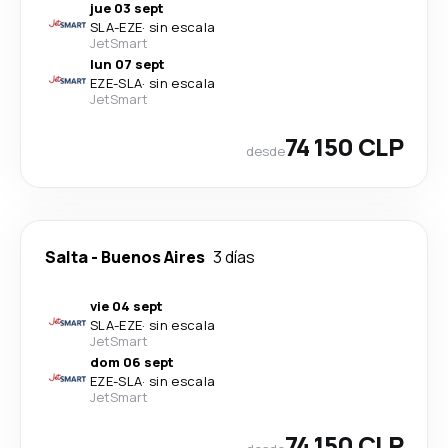
jue 03 sept
SLA
-
EZE
·
sin escala
JetSmart
lun 07 sept
EZE
-
SLA
·
sin escala
JetSmart
74 150 CLP
desde
Salta
-
Buenos Aires
3 días
vie 04 sept
SLA
-
EZE
·
sin escala
JetSmart
dom 06 sept
EZE
-
SLA
·
sin escala
JetSmart
74 150 CLP