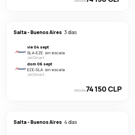
desde
Salta
-
Buenos Aires
3 días
vie 04 sept
SLA
-
EZE
·
sin escala
JetSmart
dom 06 sept
EZE
-
SLA
·
sin escala
JetSmart
74 150 CLP
desde
Salta
-
Buenos Aires
4 días