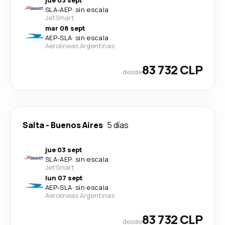
jue 03 sept
SLA
-
AEP
·
sin escala
JetSmart
mar 08 sept
AEP
-
SLA
·
sin escala
Aerolineas Argentinas
83 732 CLP
desde
Salta
-
Buenos Aires
5 días
jue 03 sept
SLA
-
AEP
·
sin escala
JetSmart
lun 07 sept
AEP
-
SLA
·
sin escala
Aerolineas Argentinas
83 732 CLP
desde