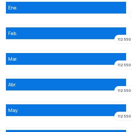
Ene.
Feb.
112 550
Mar.
112 550
Abr.
112 550
May.
112 550