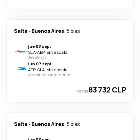
Salta
-
Buenos Aires
5 días
jue 03 sept
SLA
-
AEP
·
sin escala
JetSmart
lun 07 sept
AEP
-
SLA
·
sin escala
Aerolineas Argentinas
83 732 CLP
desde
Salta
-
Buenos Aires
5 días
jue 03 sept