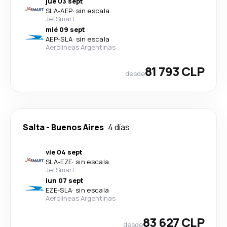
jue 03 sept
SLA
-
AEP
·
sin escala
JetSmart
mié 09 sept
AEP
-
SLA
·
sin escala
Aerolineas Argentinas
81 793 CLP
desde
Salta
-
Buenos Aires
4 días
vie 04 sept
SLA
-
EZE
·
sin escala
JetSmart
lun 07 sept
EZE
-
SLA
·
sin escala
Aerolineas Argentinas
83 627 CLP
desde