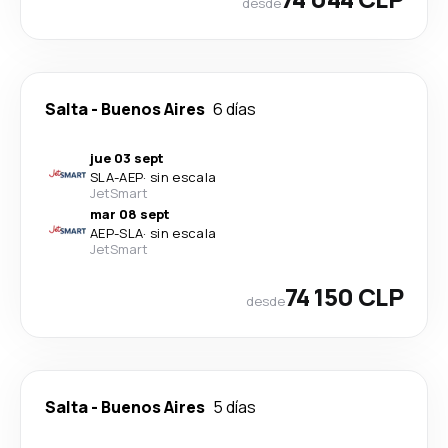
desde
Salta
-
Buenos Aires
6 días
jue 03 sept
SLA
-
AEP
·
sin escala
JetSmart
mar 08 sept
AEP
-
SLA
·
sin escala
JetSmart
74 150 CLP
desde
Salta
-
Buenos Aires
5 días