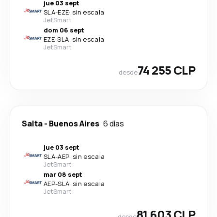
jue 03 sept
SLA
-
EZE
·
sin escala
JetSmart
dom 06 sept
EZE
-
SLA
·
sin escala
JetSmart
74 255 CLP
desde
Salta
-
Buenos Aires
6 días
jue 03 sept
SLA
-
AEP
·
sin escala
JetSmart
mar 08 sept
AEP
-
SLA
·
sin escala
JetSmart
81 603 CLP
desde