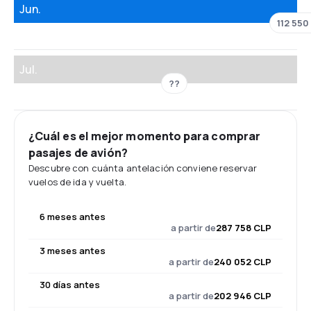
Jun.
112 550
Jul.
??
¿Cuál es el mejor momento para comprar
pasajes de avión?
Descubre con cuánta antelación conviene reservar
vuelos de ida y vuelta.
6 meses antes
a partir de
287 758 CLP
3 meses antes
a partir de
240 052 CLP
30 días antes
a partir de
202 946 CLP