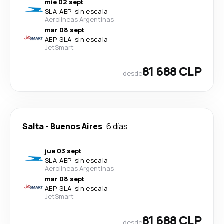
mié 02 sept
SLA
-
AEP
·
sin escala
Aerolineas Argentinas
mar 08 sept
AEP
-
SLA
·
sin escala
JetSmart
81 688 CLP
desde
Salta
-
Buenos Aires
6 días
jue 03 sept
SLA
-
AEP
·
sin escala
Aerolineas Argentinas
mar 08 sept
AEP
-
SLA
·
sin escala
JetSmart
81 688 CLP
desde