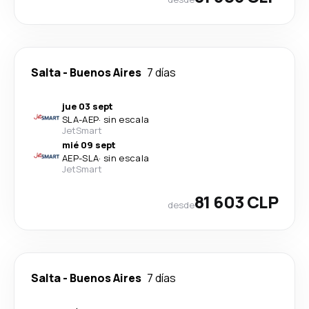
Salta
-
Buenos Aires
7 días
jue 03 sept
SLA
-
AEP
·
sin escala
JetSmart
mié 09 sept
AEP
-
SLA
·
sin escala
JetSmart
81 603 CLP
desde
Salta
-
Buenos Aires
7 días