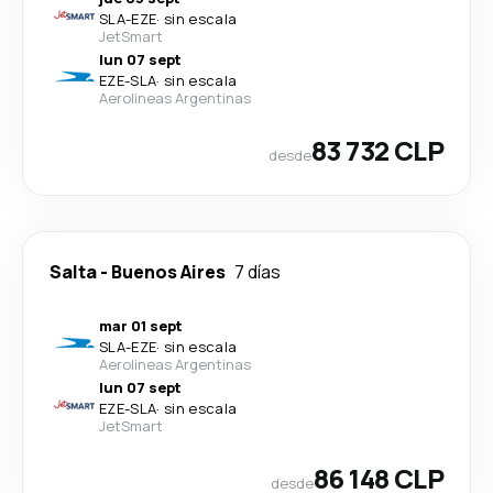
SLA
-
EZE
·
sin escala
JetSmart
lun 07 sept
EZE
-
SLA
·
sin escala
Aerolineas Argentinas
83 732 CLP
desde
Salta
-
Buenos Aires
7 días
mar 01 sept
SLA
-
EZE
·
sin escala
Aerolineas Argentinas
lun 07 sept
EZE
-
SLA
·
sin escala
JetSmart
86 148 CLP
desde