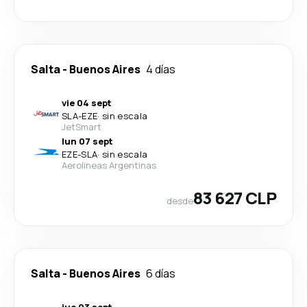
Salta
-
Buenos Aires
4 días
vie 04 sept
SLA
-
EZE
·
sin escala
JetSmart
lun 07 sept
EZE
-
SLA
·
sin escala
Aerolineas Argentinas
83 627 CLP
desde
Salta
-
Buenos Aires
6 días