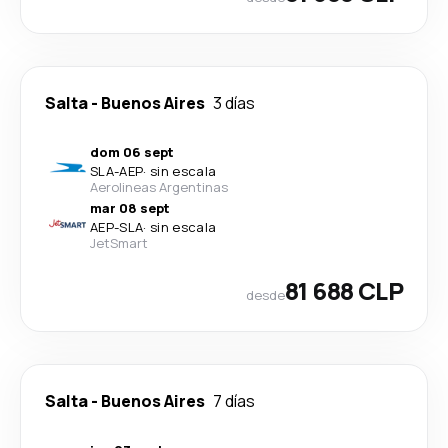
Salta
-
Buenos Aires
3 días
dom 06 sept
SLA
-
AEP
·
sin escala
Aerolineas Argentinas
mar 08 sept
AEP
-
SLA
·
sin escala
JetSmart
81 688 CLP
desde
Salta
-
Buenos Aires
7 días