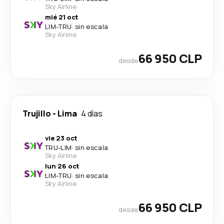
Sky Airline
mié 21 oct
LIM
-
TRU
·
sin escala
Sky Airline
66 950 CLP
desde
Trujillo
-
Lima
4 días
vie 23 oct
TRU
-
LIM
·
sin escala
Sky Airline
lun 26 oct
LIM
-
TRU
·
sin escala
Sky Airline
66 950 CLP
desde