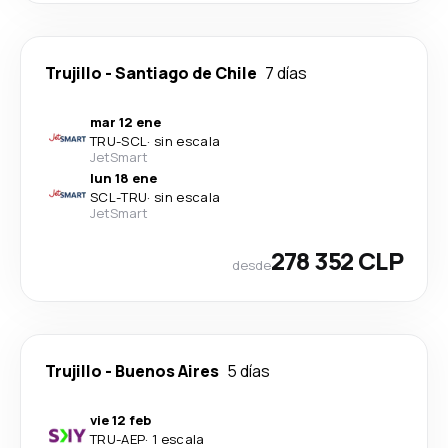
Trujillo
-
Santiago de Chile
7 días
mar 12 ene
TRU
-
SCL
·
sin escala
JetSmart
lun 18 ene
SCL
-
TRU
·
sin escala
JetSmart
278 352 CLP
desde
Trujillo
-
Buenos Aires
5 días
vie 12 feb
TRU
-
AEP
·
1 escala