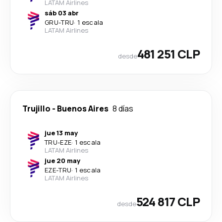
LATAM Airlines
sáb 03 abr
GRU
-
TRU
·
1 escala
LATAM Airlines
481 251 CLP
desde
Trujillo
-
Buenos Aires
8 días
jue 13 may
TRU
-
EZE
·
1 escala
LATAM Airlines
jue 20 may
EZE
-
TRU
·
1 escala
LATAM Airlines
524 817 CLP
desde