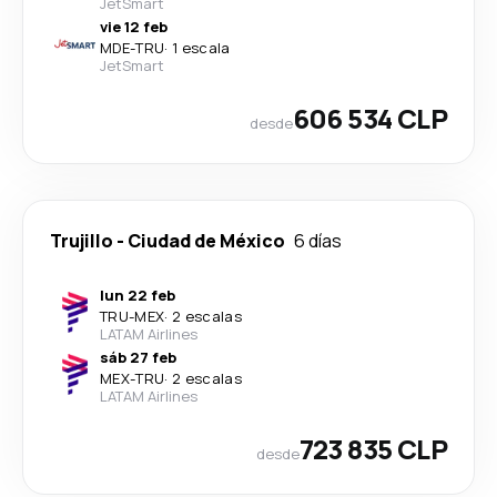
JetSmart
vie 12 feb
MDE
-
TRU
·
1 escala
JetSmart
606 534 CLP
desde
Trujillo
-
Ciudad de México
6 días
lun 22 feb
TRU
-
MEX
·
2 escalas
LATAM Airlines
sáb 27 feb
MEX
-
TRU
·
2 escalas
LATAM Airlines
723 835 CLP
desde