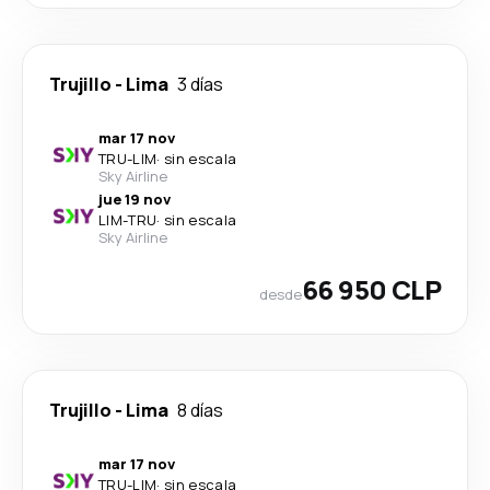
Trujillo
-
Lima
3 días
mar 17 nov
TRU
-
LIM
·
sin escala
Sky Airline
jue 19 nov
LIM
-
TRU
·
sin escala
Sky Airline
66 950 CLP
desde
Trujillo
-
Lima
8 días
mar 17 nov
TRU
-
LIM
·
sin escala