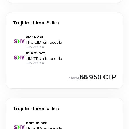
Trujillo
-
Lima
6 días
vie 16 oct
TRU
-
LIM
·
sin escala
Sky Airline
mié 21 oct
LIM
-
TRU
·
sin escala
Sky Airline
66 950 CLP
desde
Trujillo
-
Lima
4 días
dom 18 oct
TRU
-
LIM
·
sin escala