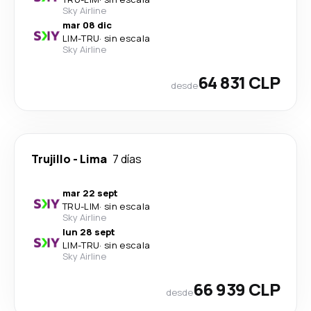
Sky Airline
mar 08 dic
LIM
-
TRU
·
sin escala
Sky Airline
64 831 CLP
desde
Trujillo
-
Lima
7 días
mar 22 sept
TRU
-
LIM
·
sin escala
Sky Airline
lun 28 sept
LIM
-
TRU
·
sin escala
Sky Airline
66 939 CLP
desde