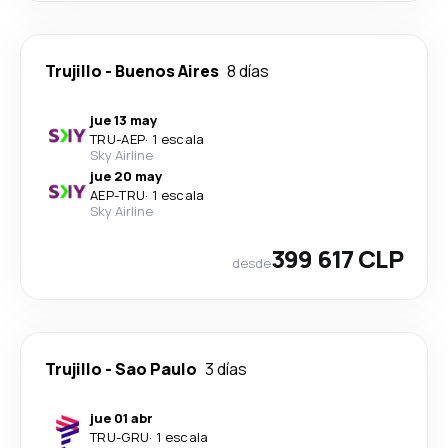
Trujillo
-
Buenos Aires
8 días
jue 13 may
TRU
-
AEP
·
1 escala
Sky Airline
jue 20 may
AEP
-
TRU
·
1 escala
Sky Airline
399 617 CLP
desde
Trujillo
-
Sao Paulo
3 días
jue 01 abr
TRU
-
GRU
·
1 escala