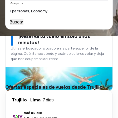
Pasajeros
Buscar
¡Reserva tu vuelo en solo unos
minutos!
Utiliza el buscador situado en la parte superior de la
página. Cuéntanos dónde y cuándo quieres volar y deja
que nos ocupemos del resto.
Ofertas especiales de vuelos desde Trujillo
Trujillo
-
Lima
7 días
mié 02 dic
TRU
-
LIM
·
sin escala