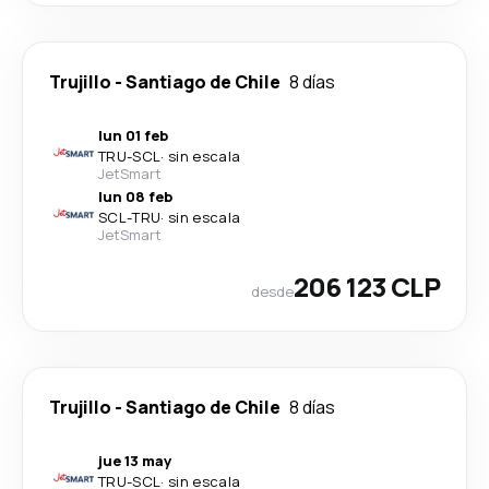
Trujillo
-
Santiago de Chile
8 días
lun 01 feb
TRU
-
SCL
·
sin escala
JetSmart
lun 08 feb
SCL
-
TRU
·
sin escala
JetSmart
206 123 CLP
desde
Trujillo
-
Santiago de Chile
8 días
jue 13 may
TRU
-
SCL
·
sin escala