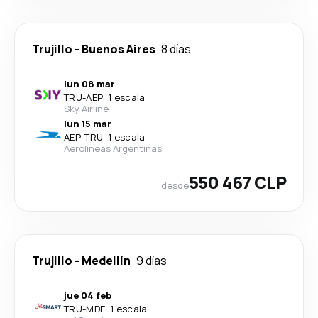
Trujillo
-
Buenos Aires
8 días
lun 08 mar
TRU
-
AEP
·
1 escala
Sky Airline
lun 15 mar
AEP
-
TRU
·
1 escala
Aerolineas Argentinas
550 467 CLP
desde
Trujillo
-
Medellín
9 días
jue 04 feb
TRU
-
MDE
·
1 escala