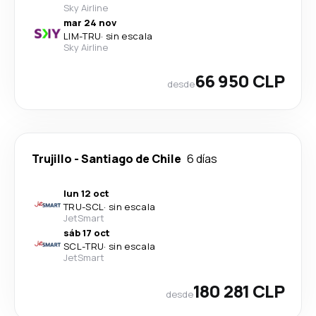
Sky Airline
mar 24 nov
LIM
-
TRU
·
sin escala
Sky Airline
66 950 CLP
desde
Trujillo
-
Santiago de Chile
6 días
lun 12 oct
TRU
-
SCL
·
sin escala
JetSmart
sáb 17 oct
SCL
-
TRU
·
sin escala
JetSmart
180 281 CLP
desde