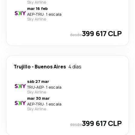
Sky Airline
mar 16 feb
AEP
-
TRU
·
1 escala
Sky Airline
399 617 CLP
desde
Trujillo
-
Buenos Aires
4 días
sáb 27 mar
TRU
-
AEP
·
1 escala
Sky Airline
mar 30 mar
AEP
-
TRU
·
1 escala
Sky Airline
399 617 CLP
desde