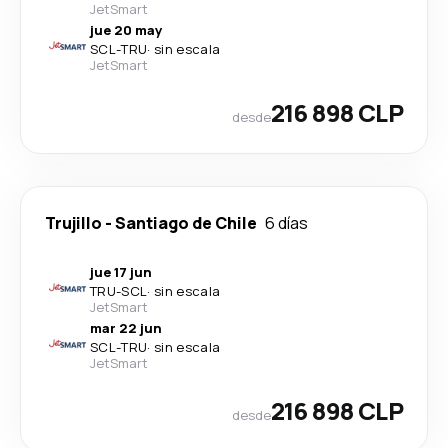
JetSmart
jue 20 may
SCL
-
TRU
·
sin escala
JetSmart
216 898 CLP
desde
Trujillo
-
Santiago de Chile
6 días
jue 17 jun
TRU
-
SCL
·
sin escala
JetSmart
mar 22 jun
SCL
-
TRU
·
sin escala
JetSmart
216 898 CLP
desde