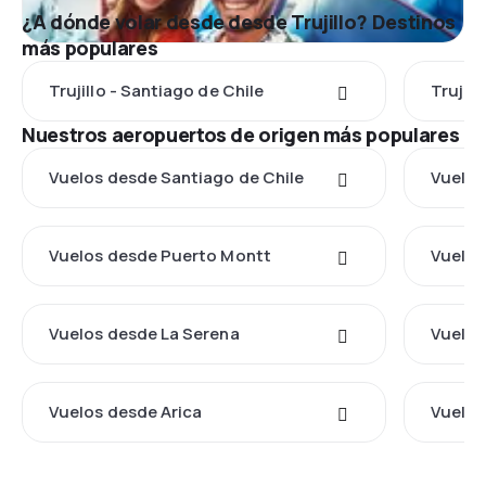
¿A dónde volar desde desde Trujillo? Destinos
más populares
Trujillo - Santiago de Chile
Trujill
Nuestros aeropuertos de origen más populares
Vuelos desde Santiago de Chile
Vuelos
Vuelos desde Puerto Montt
Vuelos
Vuelos desde La Serena
Vuelos
Vuelos desde Arica
Vuelos